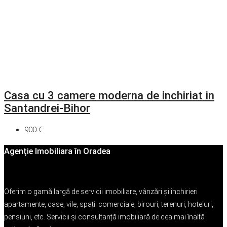
Casa cu 3 camere moderna de inchiriat in
Santandrei-Bihor
900 €
Agenție Imobiliara în Oradea
Oferim o gamă largă de servicii imobiliare, vânzări și închirieri
apartamente, case, vile, spații comerciale, birouri, terenuri, hoteluri,
pensiuni, etc. Servicii și consultanță imobiliară de cea mai înaltă