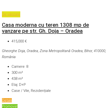
De vânzare
Casa moderna cu teren 1308 mp de
vanzare pe str. Gh. Doja – Oradea
415,000 €
Gheorghe Doja, Oradea, Zona Metropolitană Oradea, Bihor, 410000,
România
Camere:
8
300
m²
438
m²
Etaj:
D+P
Case / Vile, Rezidențiale
Detalii
Promovat