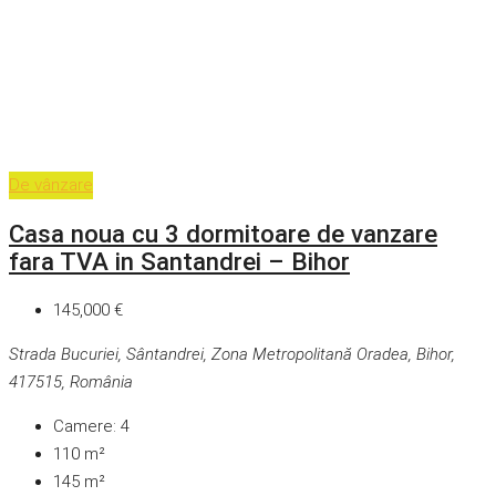
De vânzare
Casa noua cu 3 dormitoare de vanzare
fara TVA in Santandrei – Bihor
145,000 €
Strada Bucuriei, Sântandrei, Zona Metropolitană Oradea, Bihor,
417515, România
Camere:
4
110
m²
145
m²