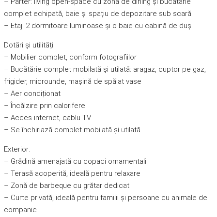
– Parter: living open-space cu zonă de dining și bucătărie
complet echipată, baie și spațiu de depozitare sub scară
– Etaj: 2 dormitoare luminoase și o baie cu cabină de duș
Dotări și utilități:
– Mobilier complet, conform fotografiilor
– Bucătărie complet mobilată și utilată: aragaz, cuptor pe gaz,
frigider, microunde, mașină de spălat vase
– Aer condiționat
– Încălzire prin calorifere
– Acces internet, cablu TV
– Se închiriază complet mobilată și utilată
Exterior:
– Grădină amenajată cu copaci ornamentali
– Terasă acoperită, ideală pentru relaxare
– Zonă de barbeque cu grătar dedicat
– Curte privată, ideală pentru familii și persoane cu animale de
companie