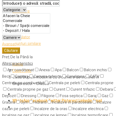
Descriere
Caracteristici
Adresă
Detalii
Calculator
Anunțuri similare
Avansat
Căutare
Preț
De la
Până la
Alte caracteristici
Home
Aer condiționat
Anexa
Apa
Balcon
Balcon inchis
Case / Vile
Beci
Camara
Camera tehnica
Canalizare
CATV
Casa/Duplex moderna cu 3 camere de inchiriat in
Centrala pe combustibil
Centrala pe peleti
Centrala proprie
Grigorescu – Oradea
Centrala proprie pe gaz
Curent
Curent trifazic
Debara
Depozit
Dressing
Filigorie
Fosa septica
Garaj
Gaz
WhatsApp
Facebook
Twitter
Pinterest
Linkedin
Email
Gradina
Gym
Hidranti
Incalizire in pardoseala
Incalzire
cazan pe peleti
Incalzire de la oras
Incalzire electrica
Incalzire pe gaz
incalzire pe lemne
Incalzire termoficare