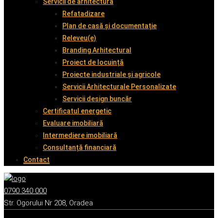
Servicii de arhitectură
Refatadizare
Plan de casă și documentație
Releveu(e)
Branding Arhitectural
Proiect de locuință
Proiecte industriale și agricole
Servicii Arhitecturale Personalizate
Servicii design buncăr
Certificatul energetic
Evaluare imobiliară
Intermediere imobiliară
Consultanță financiară
Contact
0790 340 000
Str. Ogorului Nr 208, Oradea