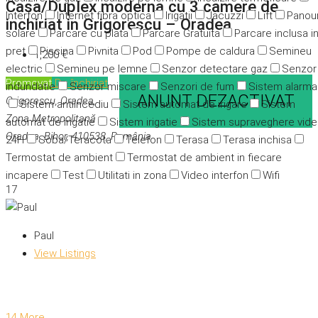
Casa/Duplex moderna cu 3 camere de
Interfon
Internet fibra optica
Irigatii
Jacuzzi
Lift
Panour
inchiriat in Grigorescu – Oradea
solare
Parcare cu plata
Parcare Gratuita
Parcare inclusa i
pret
Piscina
Pivnita
Pod
Pompe de caldura
Semineu
1,200 €
electric
Semineu pe lemne
Senzor detectare gaz
Senzor
Promovat
De închiriat
indundatie
Senzor miscare
Senzori de fum
Sistem alarma
ANUNT DEZACTIVAT
Grigorescu, Oradea,
Sistem antiincediu
Sistem automat de irigare
Sistem
Zona Metropolitană
automat de irigatie
Sistem irigatie
Sistem supraveghere vid
Oradea, Bihor, 410538, România
24H
Soba/Teracota
Telefon
Terasa
Terasa inchisa
Termostat de ambient
Termostat de ambient in fiecare
incapere
Test
Utilitati in zona
Video interfon
Wifi
17
Paul
View Listings
14 More