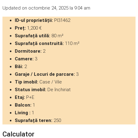
Updated on octombrie 24, 2025 la 9:04 am
ID-ul proprietății:
PI31462
Preț:
1,200 €
Suprafață utilă:
80 m²
Suprafață construită:
110 m²
Dormitoare:
2
Camere:
3
Băi:
2
Garaje / Locuri de parcare:
3
Tip imobil:
Case / Vile
Status imobil:
De închiriat
Etaj:
P+E
Balcon:
1
Living :
1
Suprafață teren:
250
Calculator