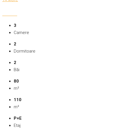
3
Camere
2
Dormitoare
2
Băi
80
m²
110
m²
P+E
Etaj