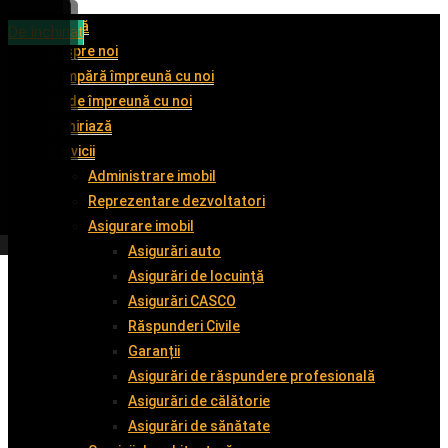
Acasă
De vânzare
De vânzare
De vânzare
De închiriat
Despre noi
Cumpără împreună cu noi
Vinde împreună cu noi
Închiriază
Servicii
Administrare imobil
Reprezentare dezvoltatori
Asigurare imobil
Asigurări auto
Asigurări de locuință
Asigurări CASCO
Răspunderi Civile
Garanții
Asigurări de răspundere profesională
Asigurări de călătorie
Asigurări de sănătate