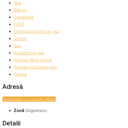
Apa
Balcon
Canalizare
CATV
Centrala proprie pe gaz
Curent
Gaz
Incalzire pe gaz
Internet fibra optica
Parcare inclusa in pret
Terasa
Adresă
Deschideți cu Google Maps
Zonă
Grigorescu
Detalii