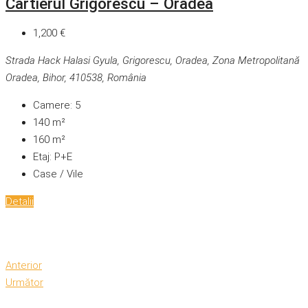
Cartierul Grigorescu – Oradea
1,200 €
Strada Hack Halasi Gyula, Grigorescu, Oradea, Zona Metropolitană
Oradea, Bihor, 410538, România
Camere:
5
140
m²
160
m²
Etaj:
P+E
Case / Vile
Detalii
Anterior
Următor