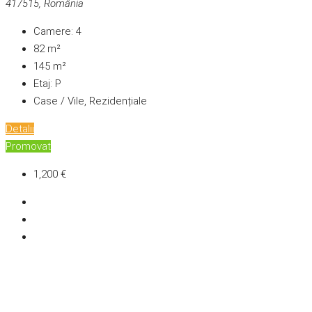
417515, România
Camere:
4
82
m²
145
m²
Etaj:
P
Case / Vile, Rezidențiale
Detalii
Promovat
1,200 €