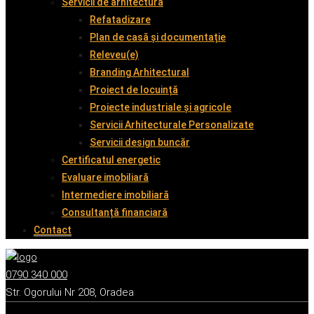
Servicii de arhitectură
Refatadizare
Plan de casă și documentație
Releveu(e)
Branding Arhitectural
Proiect de locuință
Proiecte industriale și agricole
Servicii Arhitecturale Personalizate
Servicii design buncăr
Certificatul energetic
Evaluare imobiliară
Intermediere imobiliară
Consultanță financiară
Contact
0790 340 000
Str. Ogorului Nr 208, Oradea