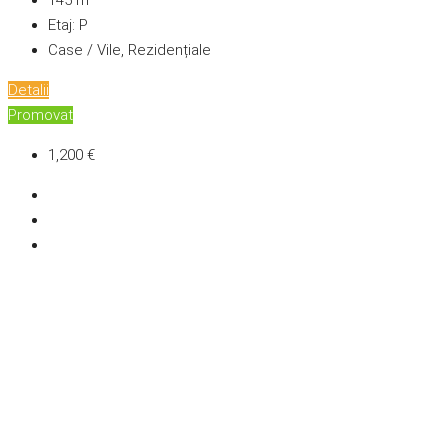
145
m²
Etaj:
P
Case / Vile, Rezidențiale
Detalii
Promovat
1,200 €