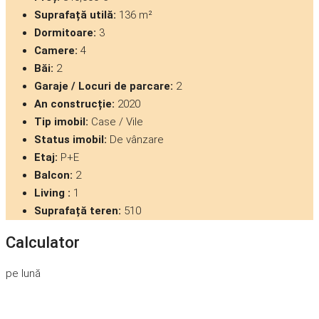
Suprafață utilă:
136 m²
Dormitoare:
3
Camere:
4
Băi:
2
Garaje / Locuri de parcare:
2
An construcție:
2020
Tip imobil:
Case / Vile
Status imobil:
De vânzare
Etaj:
P+E
Balcon:
2
Living :
1
Suprafață teren:
510
Calculator
pe lună