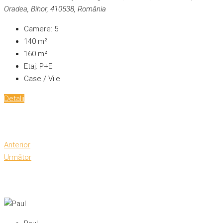
Oradea, Bihor, 410538, România
Camere:
5
140
m²
160
m²
Etaj:
P+E
Case / Vile
Detalii
Anterior
Următor