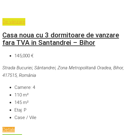
De vânzare
Casa noua cu 3 dormitoare de vanzare
fara TVA in Santandrei – Bihor
145,000 €
Strada Bucuriei, Sântandrei, Zona Metropolitană Oradea, Bihor,
417515, România
Camere:
4
110
m²
145
m²
Etaj:
P
Case / Vile
Detalii