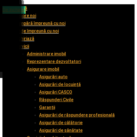
Acasă
De vânzare
De vânzare
De vânzare
De închiriat
Despre noi
Cumpără împreună cu noi
Vinde împreună cu noi
Închiriază
Servicii
Administrare imobil
Reprezentare dezvoltatori
Asigurare imobil
Asigurări auto
Asigurări de locuință
Asigurări CASCO
Răspunderi Civile
Garanții
Asigurări de răspundere profesională
Asigurări de călătorie
Asigurări de sănătate