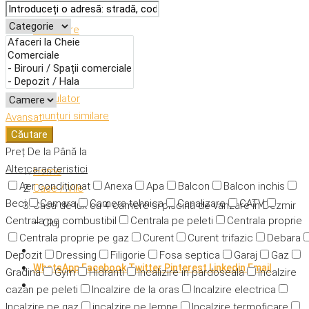
Descriere
Caracteristici
Adresă
Detalii
Calculator
Anunțuri similare
Avansat
Căutare
Preț
De la
Până la
Alte caracteristici
Home
Aer condiționat
Anexa
Apa
Balcon
Balcon inchis
Case / Vile
Beci
Camara
Camera tehnica
Canalizare
CATV
Casa de lux cu 4 camere si piscina de vanzare in Dezmir
Centrala pe combustibil
Centrala pe peleti
Centrala proprie
– Cluj
Centrala proprie pe gaz
Curent
Curent trifazic
Debara
Depozit
Dressing
Filigorie
Fosa septica
Garaj
Gaz
WhatsApp
Facebook
Twitter
Pinterest
Linkedin
Email
Gradina
Gym
Hidranti
Incalizire in pardoseala
Incalzire
cazan pe peleti
Incalzire de la oras
Incalzire electrica
Incalzire pe gaz
incalzire pe lemne
Incalzire termoficare