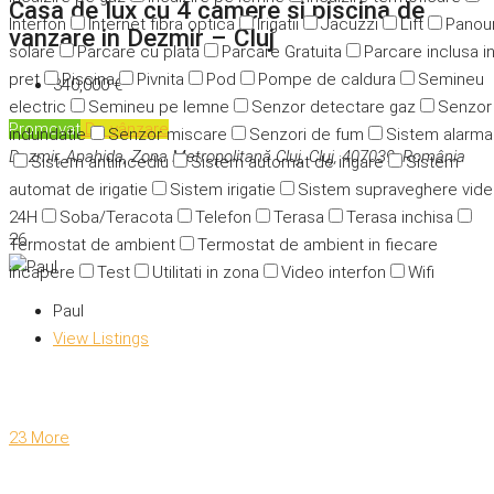
Casa de lux cu 4 camere si piscina de
Interfon
Internet fibra optica
Irigatii
Jacuzzi
Lift
Panour
vanzare in Dezmir – Cluj
solare
Parcare cu plata
Parcare Gratuita
Parcare inclusa i
pret
Piscina
Pivnita
Pod
Pompe de caldura
Semineu
340,000 €
electric
Semineu pe lemne
Senzor detectare gaz
Senzor
Promovat
De vânzare
indundatie
Senzor miscare
Senzori de fum
Sistem alarma
Dezmir, Apahida, Zona Metropolitană Cluj, Cluj, 407039, România
Sistem antiincediu
Sistem automat de irigare
Sistem
automat de irigatie
Sistem irigatie
Sistem supraveghere vid
24H
Soba/Teracota
Telefon
Terasa
Terasa inchisa
26
Termostat de ambient
Termostat de ambient in fiecare
incapere
Test
Utilitati in zona
Video interfon
Wifi
Paul
View Listings
23 More