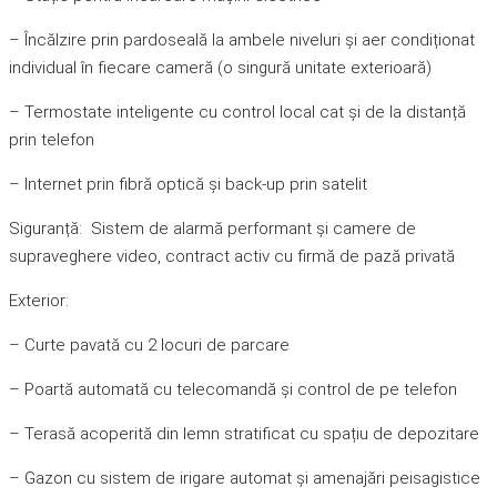
– Încălzire prin pardoseală la ambele niveluri și aer condiționat
individual în fiecare cameră (o singură unitate exterioară)
– Termostate inteligente cu control local cat și de la distanță
prin telefon
– Internet prin fibră optică și back-up prin satelit
Siguranță: Sistem de alarmă performant și camere de
supraveghere video, contract activ cu firmă de pază privată
Exterior:
– Curte pavată cu 2 locuri de parcare
– Poartă automată cu telecomandă și control de pe telefon
– Terasă acoperită din lemn stratificat cu spațiu de depozitare
– Gazon cu sistem de irigare automat și amenajări peisagistice