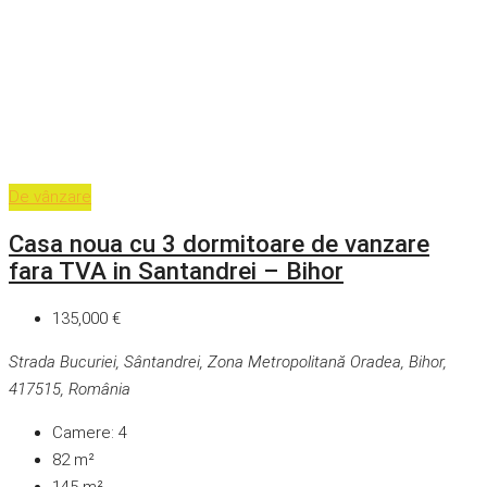
De vânzare
Casa noua cu 3 dormitoare de vanzare
fara TVA in Santandrei – Bihor
135,000 €
Strada Bucuriei, Sântandrei, Zona Metropolitană Oradea, Bihor,
417515, România
Camere:
4
82
m²