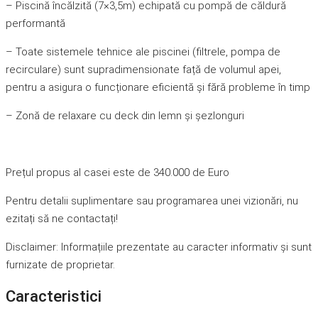
– Piscină încălzită (7×3,5m) echipată cu pompă de căldură
performantă
– Toate sistemele tehnice ale piscinei (filtrele, pompa de
recirculare) sunt supradimensionate față de volumul apei,
pentru a asigura o funcționare eficientă și fără probleme în timp
– Zonă de relaxare cu deck din lemn și șezlonguri
Prețul propus al casei este de 340.000 de Euro
Pentru detalii suplimentare sau programarea unei vizionări, nu
ezitați să ne contactați!
Disclaimer: Informațiile prezentate au caracter informativ și sunt
furnizate de proprietar.
Caracteristici