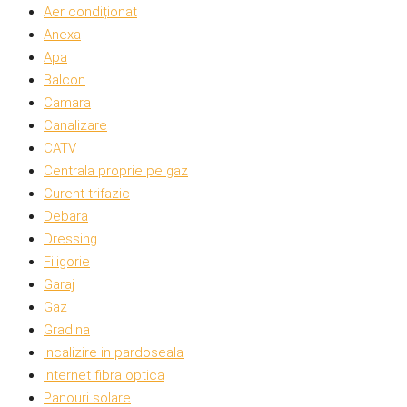
Aer condiționat
Anexa
Apa
Balcon
Camara
Canalizare
CATV
Centrala proprie pe gaz
Curent trifazic
Debara
Dressing
Filigorie
Garaj
Gaz
Gradina
Incalizire in pardoseala
Internet fibra optica
Panouri solare