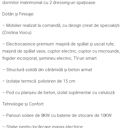
dormitor matrimonial cu 2 dressing-uri spațioase
Dotări și Finisaje:
– Mobilier realizat la comandă, cu design creat de specialiști
(Cristina Voicu)
– Electrocasnice premium: mașină de spălat și uscat rufe,
mașină de spălat vase, cuptor electric, cuptor cu microunde,
frigider incorporat, șemineu electric, TV-uri smart
– Structură solidă din cărămidă și beton armat
– Izolație termică: polistiren de 15 cm
– Pod cu planșeu de beton, izolat suplimentar cu celuloză
Tehnologie și Confort:
– Panouri solare de 8KW cu baterie de stocare de 10KW
– Stație pentru încărcare mașini electrice