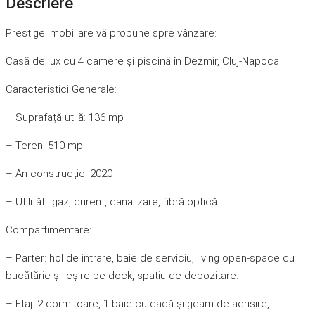
Descriere
Prestige Imobiliare vă propune spre vânzare:
Casă de lux cu 4 camere și piscină în Dezmir, Cluj-Napoca
Caracteristici Generale:
– Suprafață utilă: 136 mp
– Teren: 510 mp
– An construcție: 2020
– Utilități: gaz, curent, canalizare, fibră optică
Compartimentare:
– Parter: hol de intrare, baie de serviciu, living open-space cu
bucătărie și ieșire pe dock, spațiu de depozitare.
– Etaj: 2 dormitoare, 1 baie cu cadă și geam de aerisire,