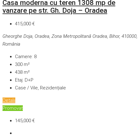
Casa moderna cu teren 1308 mp de
vanzare pe str. Gh. Doja – Oradea
415,000 €
Gheorghe Doja, Oradea, Zona Metropolitană Oradea, Bihor, 410000,
România
Camere:
8
300
m²
438
m²
Etaj:
D+P
Case / Vile, Rezidențiale
Detalii
Promovat
145,000 €