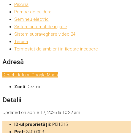
Piscina
Pompe de caldura
Semineu electric
Sistem automat de irigatie
Sistem supraveghere video 24H
Terasa
Termostat de ambient in fiecare incapere
Adresă
Deschideți cu Google Maps
Zonă
Dezmir
Detalii
Updated on aprilie 17, 2026 la 10:32 am
ID-ul proprietății:
PI31215
Preț:
340,000 €