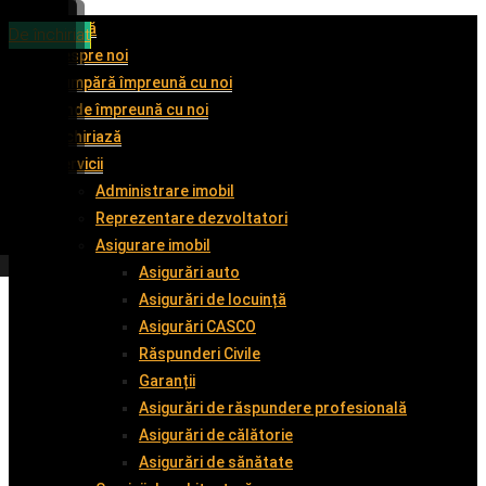
Acasă
De vânzare
De vânzare
De vânzare
De închiriat
Despre noi
Cumpără împreună cu noi
Vinde împreună cu noi
Închiriază
Servicii
Administrare imobil
Reprezentare dezvoltatori
Asigurare imobil
Asigurări auto
Asigurări de locuință
Asigurări CASCO
Răspunderi Civile
Garanții
Asigurări de răspundere profesională
Asigurări de călătorie
Asigurări de sănătate