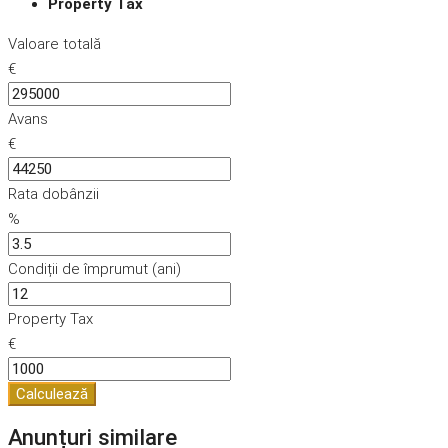
Property Tax
Valoare totală
€
Avans
€
Rata dobânzii
%
Condiții de împrumut (ani)
Property Tax
€
Calculează
Anunțuri similare