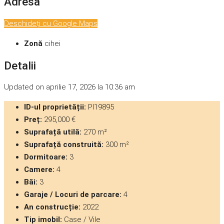
Adresă
Deschideți cu Google Maps
Zonă
cihei
Detalii
Updated on aprilie 17, 2026 la 10:36 am
ID-ul proprietății:
PI19895
Preț:
295,000 €
Suprafață utilă:
270 m²
Suprafață construită:
300 m²
Dormitoare:
3
Camere:
4
Băi:
3
Garaje / Locuri de parcare:
4
An construcție:
2022
Tip imobil:
Case / Vile