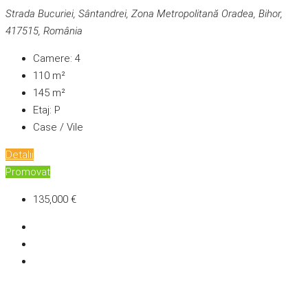
Strada Bucuriei, Sântandrei, Zona Metropolitană Oradea, Bihor,
417515, România
Camere:
4
110
m²
145
m²
Etaj:
P
Case / Vile
Detalii
Promovat
135,000 €