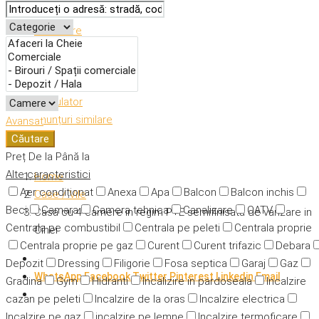
Descriere
Caracteristici
Adresă
Detalii
Calculator
Anunțuri similare
Avansat
Căutare
Preț
De la
Până la
Alte caracteristici
Home
Aer condiționat
Anexa
Apa
Balcon
Balcon inchis
Case / Vile
Beci
Camara
Camera tehnica
Canalizare
CATV
Casa cu 4 camere in regim P+E semifinisata de vanzare in
Centrala pe combustibil
Centrala pe peleti
Centrala proprie
Cihei
Centrala proprie pe gaz
Curent
Curent trifazic
Debara
Depozit
Dressing
Filigorie
Fosa septica
Garaj
Gaz
WhatsApp
Facebook
Twitter
Pinterest
Linkedin
Email
Gradina
Gym
Hidranti
Incalizire in pardoseala
Incalzire
cazan pe peleti
Incalzire de la oras
Incalzire electrica
Incalzire pe gaz
incalzire pe lemne
Incalzire termoficare