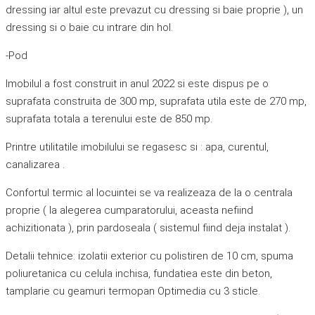
dressing iar altul este prevazut cu dressing si baie proprie ), un
dressing si o baie cu intrare din hol.
-Pod
Imobilul a fost construit in anul 2022 si este dispus pe o
suprafata construita de 300 mp, suprafata utila este de 270 mp,
suprafata totala a terenului este de 850 mp.
Printre utilitatile imobilului se regasesc si : apa, curentul,
canalizarea .
Confortul termic al locuintei se va realizeaza de la o centrala
proprie ( la alegerea cumparatorului, aceasta nefiind
achizitionata ), prin pardoseala ( sistemul fiind deja instalat ).
Detalii tehnice: izolatii exterior cu polistiren de 10 cm, spuma
poliuretanica cu celula inchisa, fundatiea este din beton,
tamplarie cu geamuri termopan Optimedia cu 3 sticle.