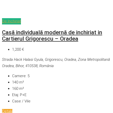
De închiriat
Casă individuală modernă de inchiriat in
Cartierul Grigorescu – Oradea
1,200 €
Strada Hack Halasi Gyula, Grigorescu, Oradea, Zona Metropolitană
Oradea, Bihor, 410538, România
Camere:
5
140
m²
160
m²
Etaj:
P+E
Case / Vile
Detalii