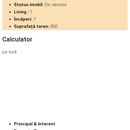
Status imobil:
De vânzare
Living :
1
Încăperi:
7
Suprafață teren:
850
Calculator
pe lună
Principal & Interest