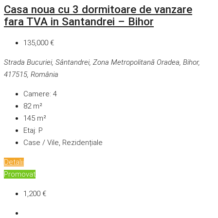
Casa noua cu 3 dormitoare de vanzare
fara TVA in Santandrei – Bihor
135,000 €
Strada Bucuriei, Sântandrei, Zona Metropolitană Oradea, Bihor,
417515, România
Camere:
4
82
m²
145
m²
Etaj:
P
Case / Vile, Rezidențiale
Detalii
Promovat
1,200 €