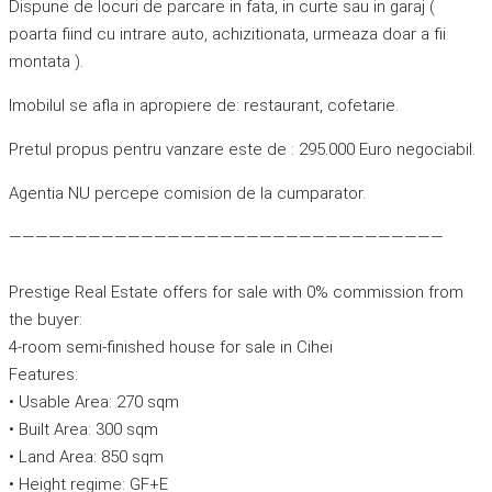
Dispune de locuri de parcare in fata, in curte sau in garaj (
poarta fiind cu intrare auto, achizitionata, urmeaza doar a fii
montata ).
Imobilul se afla in apropiere de: restaurant, cofetarie.
Pretul propus pentru vanzare este de : 295.000 Euro negociabil.
Agentia NU percepe comision de la cumparator.
—————————————————————————————————
Prestige Real Estate offers for sale with 0% commission from
the buyer:
4-room semi-finished house for sale in Cihei
Features:
• Usable Area: 270 sqm
• Built Area: 300 sqm
• Land Area: 850 sqm
• Height regime: GF+E