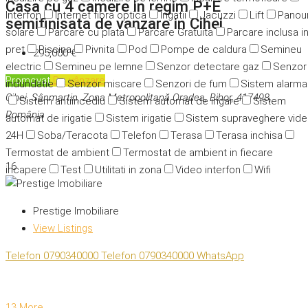
Casa cu 4 camere in regim P+E
Interfon
Internet fibra optica
Irigatii
Jacuzzi
Lift
Panour
semifinisata de vanzare in Cihei
solare
Parcare cu plata
Parcare Gratuita
Parcare inclusa i
pret
Piscina
Pivnita
Pod
Pompe de caldura
Semineu
295,000 €
electric
Semineu pe lemne
Senzor detectare gaz
Senzor
Promovat
De vânzare
indundatie
Senzor miscare
Senzori de fum
Sistem alarma
Cihei, Sânmartin, Zona Metropolitană Oradea, Bihor, 417498,
Sistem antiincediu
Sistem automat de irigare
Sistem
România
automat de irigatie
Sistem irigatie
Sistem supraveghere vid
24H
Soba/Teracota
Telefon
Terasa
Terasa inchisa
Termostat de ambient
Termostat de ambient in fiecare
16
incapere
Test
Utilitati in zona
Video interfon
Wifi
Prestige Imobiliare
View Listings
Telefon
0790340000
Telefon
0790340000
WhatsApp
13 More