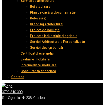
Servicii de arhitectură
Refatadizare
Plan de casă și documentație
Releveu(e)
Branding Arhitectural
Proiect de locuință
Proiecte industriale și agricole
Servicii Arhitecturale Personalizate
Servicii design buncăr
Certificatul energetic
Evaluare imobiliară
Intermediere imobiliară
Consultanță financiară
Contact
0790 340 000
Str. Ogorului Nr 208, Oradea