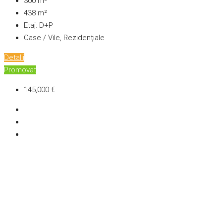
300
m²
438
m²
Etaj:
D+P
Case / Vile, Rezidențiale
Detalii
Promovat
145,000 €