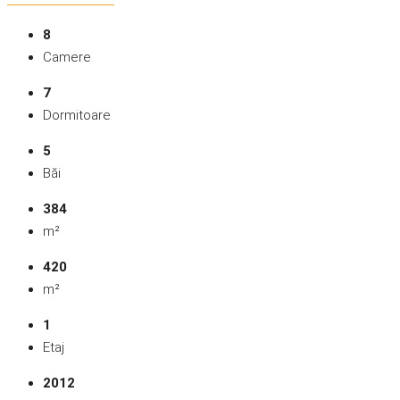
8
Camere
7
Dormitoare
5
Băi
384
m²
420
m²
1
Etaj
2012