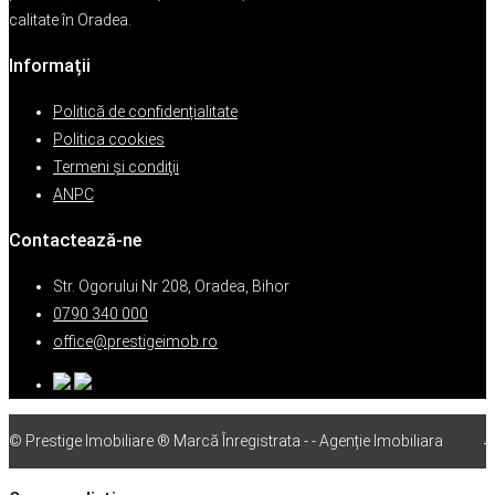
calitate în Oradea.
Informații
Politică de confidențialitate
Politica cookies
Termeni şi condiţii
ANPC
Contactează-ne
Str. Ogorului Nr 208, Oradea, Bihor
0790 340 000
office@prestigeimob.ro
© Prestige Imobiliare ® Marcă Înregistrata - - Agenție Imobiliara
vps