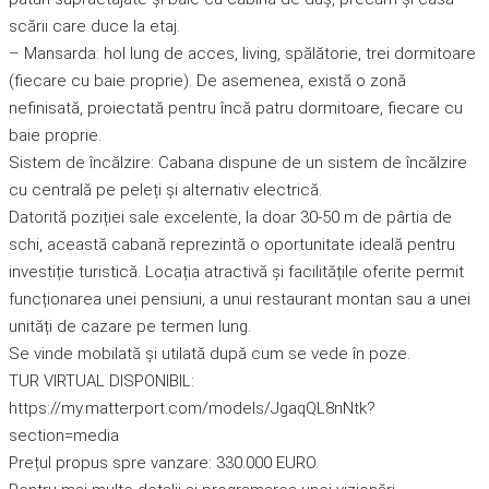
scării care duce la etaj.
– Mansarda: hol lung de acces, living, spălătorie, trei dormitoare
(fiecare cu baie proprie). De asemenea, există o zonă
nefinisată, proiectată pentru încă patru dormitoare, fiecare cu
baie proprie.
Sistem de încălzire: Cabana dispune de un sistem de încălzire
cu centrală pe peleți și alternativ electrică.
Datorită poziției sale excelente, la doar 30-50 m de pârtia de
schi, această cabană reprezintă o oportunitate ideală pentru
investiție turistică. Locația atractivă și facilitățile oferite permit
funcționarea unei pensiuni, a unui restaurant montan sau a unei
unități de cazare pe termen lung.
Se vinde mobilată și utilată după cum se vede în poze.
TUR VIRTUAL DISPONIBIL:
https://my.matterport.com/models/JgaqQL8nNtk?
section=media
Prețul propus spre vanzare: 330.000 EURO.