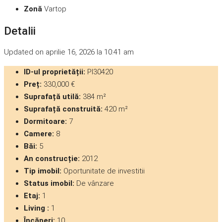
Zonă
Vartop
Detalii
Updated on aprilie 16, 2026 la 10:41 am
ID-ul proprietății:
PI30420
Preț:
330,000 €
Suprafață utilă:
384 m²
Suprafață construită:
420 m²
Dormitoare:
7
Camere:
8
Băi:
5
An construcție:
2012
Tip imobil:
Oportunitate de investitii
Status imobil:
De vânzare
Etaj:
1
Living :
1
Încăperi:
10