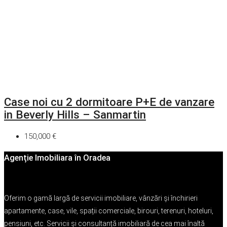
Case noi cu 2 dormitoare P+E de vanzare
in Beverly Hills – Sanmartin
150,000 €
Agenție Imobiliara în Oradea
Oferim o gamă largă de servicii imobiliare, vânzări și închirieri
apartamente, case, vile, spații comerciale, birouri, terenuri, hoteluri,
pensiuni, etc. Servicii și consultanță imobiliară de cea mai înaltă