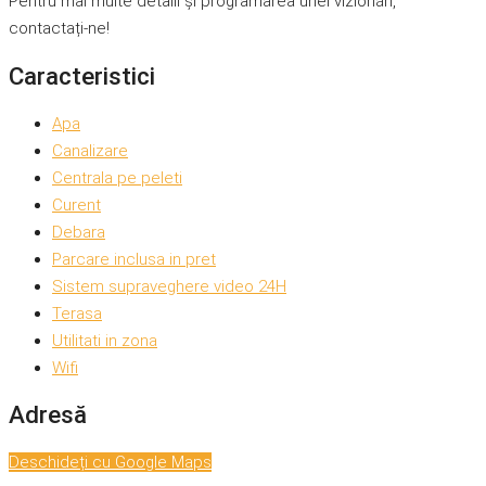
Pentru mai multe detalii și programarea unei vizionări,
contactați-ne!
Caracteristici
Apa
Canalizare
Centrala pe peleti
Curent
Debara
Parcare inclusa in pret
Sistem supraveghere video 24H
Terasa
Utilitati in zona
Wifi
Adresă
Deschideți cu Google Maps