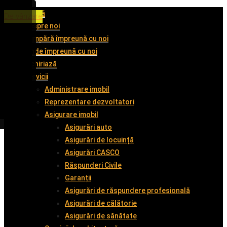
Acasă
De vânzare
De vânzare
De vânzare
De vânzare
Despre noi
Cumpără împreună cu noi
Vinde împreună cu noi
Închiriază
Servicii
Administrare imobil
Reprezentare dezvoltatori
Asigurare imobil
Asigurări auto
Asigurări de locuință
Asigurări CASCO
Răspunderi Civile
Garanții
Asigurări de răspundere profesională
Asigurări de călătorie
Asigurări de sănătate