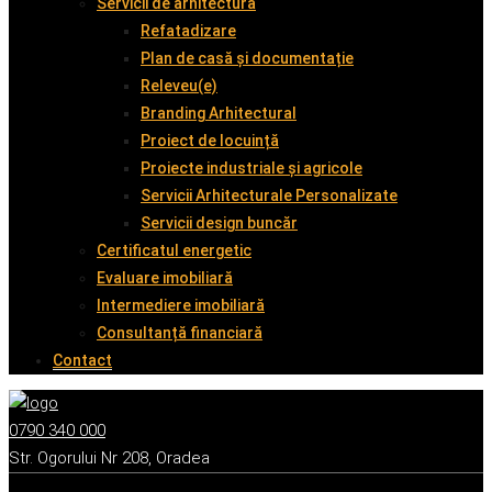
Servicii de arhitectură
Refatadizare
Plan de casă și documentație
Releveu(e)
Branding Arhitectural
Proiect de locuință
Proiecte industriale și agricole
Servicii Arhitecturale Personalizate
Servicii design buncăr
Certificatul energetic
Evaluare imobiliară
Intermediere imobiliară
Consultanță financiară
Contact
0790 340 000
Str. Ogorului Nr 208, Oradea