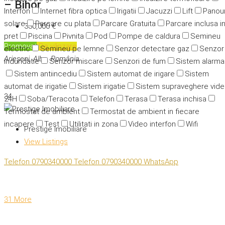
– Bihor
Interfon
Internet fibra optica
Irigatii
Jacuzzi
Lift
Panour
solare
Parcare cu plata
Parcare Gratuita
Parcare inclusa i
330,000 €
pret
Piscina
Pivnita
Pod
Pompe de caldura
Semineu
Promovat
De vânzare
electric
Semineu pe lemne
Senzor detectare gaz
Senzor
Arieșeni, Alba, România
indundatie
Senzor miscare
Senzori de fum
Sistem alarma
Sistem antiincediu
Sistem automat de irigare
Sistem
automat de irigatie
Sistem irigatie
Sistem supraveghere vid
34
24H
Soba/Teracota
Telefon
Terasa
Terasa inchisa
Termostat de ambient
Termostat de ambient in fiecare
incapere
Test
Utilitati in zona
Video interfon
Wifi
Prestige Imobiliare
View Listings
Telefon
0790340000
Telefon
0790340000
WhatsApp
31 More