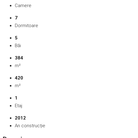
Camere
7
Dormitoare
5
Băi
384
m²
420
m²
1
Etaj
2012
An construcție