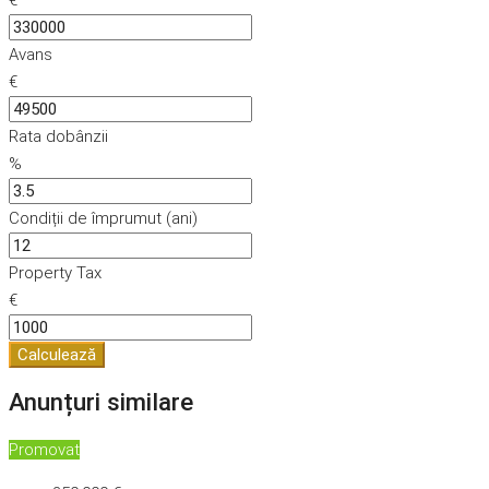
Avans
€
Rata dobânzii
%
Condiții de împrumut (ani)
Property Tax
€
Calculează
Anunțuri similare
Promovat