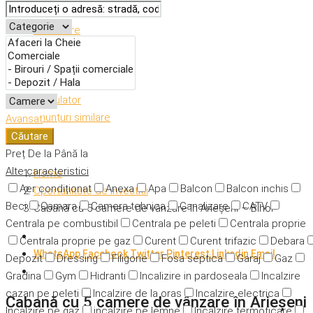
Descriere
Caracteristici
Adresă
Detalii
Calculator
Anunțuri similare
Avansat
Căutare
Preț
De la
Până la
Alte caracteristici
Home
Aer condiționat
Anexa
Apa
Balcon
Balcon inchis
Oportunitate de investitii
Beci
Camara
Camera tehnica
Canalizare
CATV
Cabană cu 5 camere de vânzare în Arieșeni – Bihor
Centrala pe combustibil
Centrala pe peleti
Centrala proprie
Centrala proprie pe gaz
Curent
Curent trifazic
Debara
WhatsApp
Facebook
Twitter
Pinterest
Linkedin
Email
Depozit
Dressing
Filigorie
Fosa septica
Garaj
Gaz
Gradina
Gym
Hidranti
Incalizire in pardoseala
Incalzire
cazan pe peleti
Incalzire de la oras
Incalzire electrica
Cabană cu 5 camere de vânzare în Arieșeni
Incalzire pe gaz
incalzire pe lemne
Incalzire termoficare