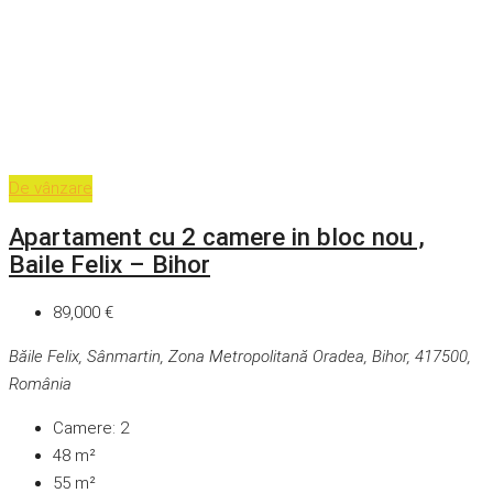
De vânzare
Apartament cu 2 camere in bloc nou ,
Baile Felix – Bihor
89,000 €
Băile Felix, Sânmartin, Zona Metropolitană Oradea, Bihor, 417500,
România
Camere:
2
48
m²
55
m²