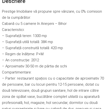
Descriere
Prestige Imobiliare vă propune spre vânzare, cu 0% comision
de la cumpărător:
Cabană cu 5 camere în Arieșeni – Bihor
Caracteristici:
– Suprafață teren: 1300 mp
– Suprafață utilă totală: 384 mp
– Suprafață construită totală: 420 mp
– Regim de înălțime: P+M
– An construcție: 2012
– Aproximativ 30-50 m de pârtia de schi
Compartimentare:
– Parter: restaurant spațios cu o capacitate de aproximativ 70
de persoane, bar cu locuri pentru 12-15 persoane, dotat cu
două televizoare, două grupuri sanitare, hol de intrare către
zona de spălat vase, bucătărie complet utilată cu aparatură
profesională, hol, magazie, hol secundar, dormitor cu două
paturi supraetajate și baie cu cabină de duș, precum și casa