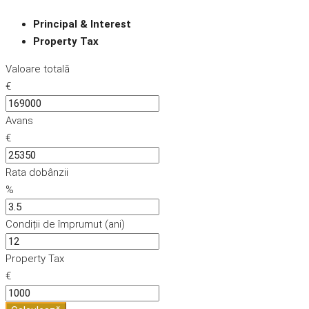
Principal & Interest
Property Tax
Valoare totală
€
Avans
€
Rata dobânzii
%
Condiții de împrumut (ani)
Property Tax
€