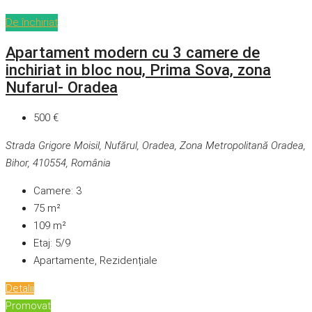
De închiriat
Apartament modern cu 3 camere de
inchiriat in bloc nou, Prima Sova, zona
Nufarul- Oradea
500 €
Strada Grigore Moisil, Nufărul, Oradea, Zona Metropolitană Oradea,
Bihor, 410554, România
Camere:
3
75
m²
109
m²
Etaj:
5/9
Apartamente, Rezidențiale
Detalii
Promovat