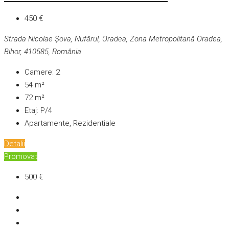
450 €
Strada Nicolae Șova, Nufărul, Oradea, Zona Metropolitană Oradea,
Bihor, 410585, România
Camere:
2
54
m²
72
m²
Etaj:
P/4
Apartamente, Rezidențiale
Detalii
Promovat
500 €