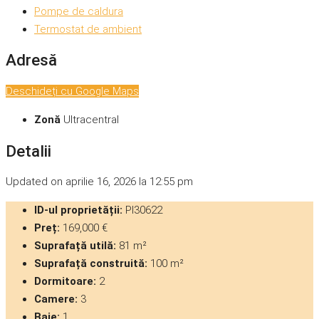
Pompe de caldura
Termostat de ambient
Adresă
Deschideți cu Google Maps
Zonă
Ultracentral
Detalii
Updated on aprilie 16, 2026 la 12:55 pm
ID-ul proprietății:
PI30622
Preț:
169,000 €
Suprafață utilă:
81 m²
Suprafață construită:
100 m²
Dormitoare:
2
Camere:
3
Baie:
1