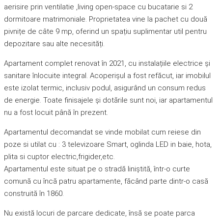
aerisire prin ventilatie ,living open-space cu bucatarie si 2
dormitoare matrimoniale. Proprietatea vine la pachet cu două
pivnițe de câte 9 mp, oferind un spațiu suplimentar util pentru
depozitare sau alte necesități.
Apartament complet renovat în 2021, cu instalațiile electrice și
sanitare înlocuite integral. Acoperișul a fost refăcut, iar imobilul
este izolat termic, inclusiv podul, asigurând un consum redus
de energie. Toate finisajele și dotările sunt noi, iar apartamentul
nu a fost locuit până în prezent.
Apartamentul decomandat se vinde mobilat cum reiese din
poze si utilat cu : 3 televizoare Smart, oglinda LED in baie, hota,
plita si cuptor electric,frigider,etc.
Apartamentul este situat pe o stradă liniștită, într-o curte
comună cu încă patru apartamente, făcând parte dintr-o casă
construită în 1860.
Nu există locuri de parcare dedicate, însă se poate parca