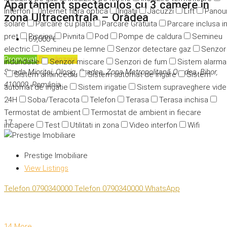
Apartament spectaculos cu 3 camere in
Interfon
Internet fibra optica
Irigatii
Jacuzzi
Lift
Panour
zona Ultracentrala – Oradea
solare
Parcare cu plata
Parcare Gratuita
Parcare inclusa i
pret
Piscina
Pivnita
Pod
Pompe de caldura
Semineu
169,000 €
electric
Semineu pe lemne
Senzor detectare gaz
Senzor
Promovat
De vânzare
indundatie
Senzor miscare
Senzori de fum
Sistem alarma
Strada Mioriței, Olosig, Oradea, Zona Metropolitană Oradea, Bihor,
Sistem antiincediu
Sistem automat de irigare
Sistem
410009, România
automat de irigatie
Sistem irigatie
Sistem supraveghere vid
24H
Soba/Teracota
Telefon
Terasa
Terasa inchisa
Termostat de ambient
Termostat de ambient in fiecare
17
incapere
Test
Utilitati in zona
Video interfon
Wifi
Prestige Imobiliare
View Listings
Telefon
0790340000
Telefon
0790340000
WhatsApp
14 More