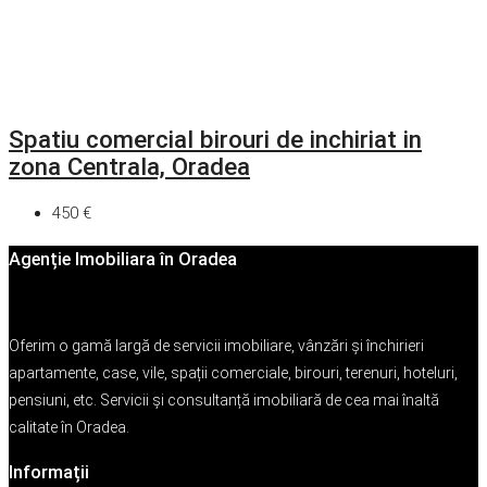
Spatiu comercial birouri de inchiriat in
zona Centrala, Oradea
450 €
Agenție Imobiliara în Oradea
Oferim o gamă largă de servicii imobiliare, vânzări și închirieri
apartamente, case, vile, spații comerciale, birouri, terenuri, hoteluri,
pensiuni, etc. Servicii și consultanță imobiliară de cea mai înaltă
calitate în Oradea.
Informații