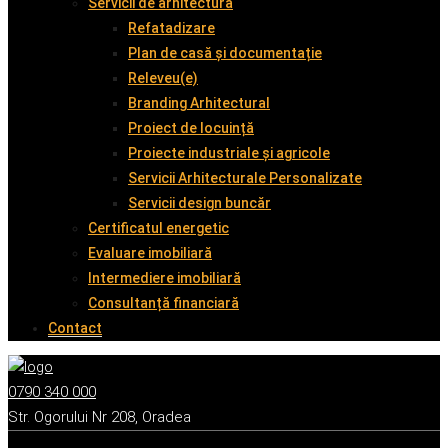
Servicii de arhitectură
Refatadizare
Plan de casă și documentație
Releveu(e)
Branding Arhitectural
Proiect de locuință
Proiecte industriale și agricole
Servicii Arhitecturale Personalizate
Servicii design buncăr
Certificatul energetic
Evaluare imobiliară
Intermediere imobiliară
Consultanță financiară
Contact
0790 340 000
Str. Ogorului Nr 208, Oradea