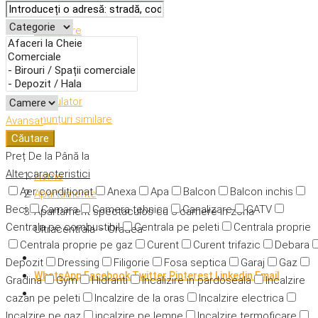
Descriere
Caracteristici
Adresă
Detalii
Calculator
Anunțuri similare
Avansat
Căutare
Preț
De la
Până la
Alte caracteristici
Home
Aer condiționat
Anexa
Apa
Balcon
Balcon inchis
Apartamente
Beci
Camara
Camera tehnica
Canalizare
CATV
Apartament spectaculos cu 3 camere in zona
Centrala pe combustibil
Centrala pe peleti
Centrala proprie
Ultracentrala – Oradea
Centrala proprie pe gaz
Curent
Curent trifazic
Debara
Depozit
Dressing
Filigorie
Fosa septica
Garaj
Gaz
WhatsApp
Facebook
Twitter
Pinterest
Linkedin
Email
Gradina
Gym
Hidranti
Incalizire in pardoseala
Incalzire
cazan pe peleti
Incalzire de la oras
Incalzire electrica
Incalzire pe gaz
incalzire pe lemne
Incalzire termoficare