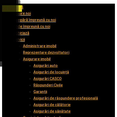
Acasă
De închiriat
De închiriat
De închiriat
De vânzare
Despre noi
Cumpără împreună cu noi
Vinde împreună cu noi
Închiriază
Servicii
Administrare imobil
Reprezentare dezvoltatori
Asigurare imobil
Asigurări auto
Asigurări de locuință
Asigurări CASCO
Răspunderi Civile
Garanții
Asigurări de răspundere profesională
Asigurări de călătorie
Asigurări de sănătate