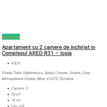
De închiriat
Apartament cu 2 camere de inchiriat in
Complexul ARED R31 – Iosia
450 €
Strada Tudor Vladimirescu, Splaiul Crișanei, Oradea, Zona
Metropolitană Oradea, Bihor, 410270, România
Camere:
2
55
m²
74
m²
Etaj:
3/8