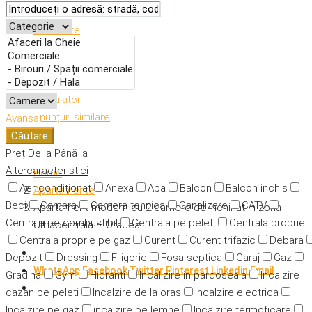
Descriere
Caracteristici
Adresă
Detalii
Calculator
Anunțuri similare
Avansat
Căutare
Preț
De la
Până la
Alte caracteristici
Home
Aer condiționat
Anexa
Apa
Balcon
Balcon inchis
Apartamente
Beci
Camara
Camera tehnica
Canalizare
CATV
Apartament modern cu 2 camere de inchiriat in zona
Centrala pe combustibil
Centrala pe peleti
Centrala proprie
Ultracentrala – Oradea
Centrala proprie pe gaz
Curent
Curent trifazic
Debara
Depozit
Dressing
Filigorie
Fosa septica
Garaj
Gaz
WhatsApp
Facebook
Twitter
Pinterest
Linkedin
Email
Gradina
Gym
Hidranti
Incalizire in pardoseala
Incalzire
cazan pe peleti
Incalzire de la oras
Incalzire electrica
Incalzire pe gaz
incalzire pe lemne
Incalzire termoficare