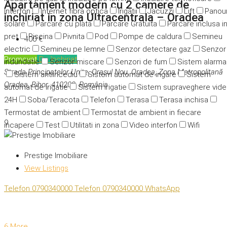
Apartament modern cu 2 camere de
Interfon
Internet fibra optica
Irigatii
Jacuzzi
Lift
Panour
inchiriat in zona Ultracentrala – Oradea
solare
Parcare cu plata
Parcare Gratuita
Parcare inclusa i
pret
Piscina
Pivnita
Pod
Pompe de caldura
Semineu
400 €
electric
Semineu pe lemne
Senzor detectare gaz
Senzor
Promovat
De închiriat
indundatie
Senzor miscare
Senzori de fum
Sistem alarma
Strada Principatelor Unite, Orașul Nou, Oradea, Zona Metropolitană
Sistem antiincediu
Sistem automat de irigare
Sistem
Oradea, Bihor, 410203, România
automat de irigatie
Sistem irigatie
Sistem supraveghere vid
24H
Soba/Teracota
Telefon
Terasa
Terasa inchisa
Termostat de ambient
Termostat de ambient in fiecare
9
incapere
Test
Utilitati in zona
Video interfon
Wifi
Prestige Imobiliare
View Listings
Telefon
0790340000
Telefon
0790340000
WhatsApp
6 More