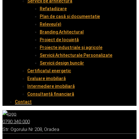
Servicii de arhitectură
Refatadizare
Plan de casă și documentație
Releveu(e)
Branding Arhitectural
Proiect de locuință
Proiecte industriale și agricole
Servicii Arhitecturale Personalizate
Servicii design buncăr
Certificatul energetic
Evaluare imobiliară
Intermediere imobiliară
Consultanță financiară
Contact
0790 340 000
Str. Ogorului Nr 208, Oradea