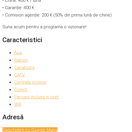
• Chirie: 400 € / lună
• Garanție: 400 €
• Comision agenție: 200 € (50% din prima lună de chirie)
Suna acum pentru a programa o vizionare!
Caracteristici
Apa
Balcon
Canalizare
CATV
Centrala proprie
Curent
Parcare inclusa in pret
Wifi
Adresă
Deschideți cu Google Maps