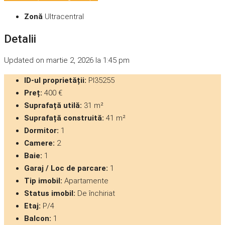
Zonă
Ultracentral
Detalii
Updated on martie 2, 2026 la 1:45 pm
ID-ul proprietății:
PI35255
Preț:
400 €
Suprafață utilă:
31 m²
Suprafață construită:
41 m²
Dormitor:
1
Camere:
2
Baie:
1
Garaj / Loc de parcare:
1
Tip imobil:
Apartamente
Status imobil:
De închiriat
Etaj:
P/4
Balcon:
1