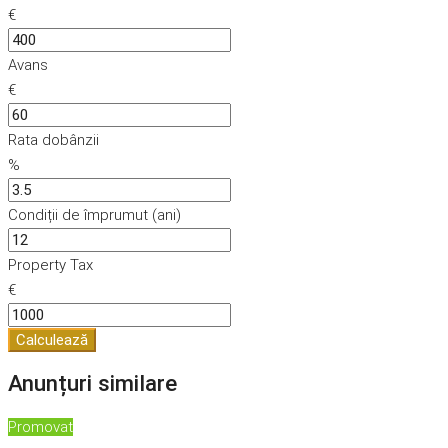
€
Avans
€
Rata dobânzii
%
Condiții de împrumut (ani)
Property Tax
€
Calculează
Anunțuri similare
Promovat