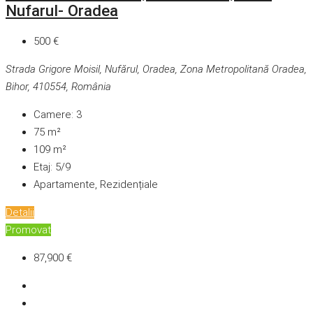
Nufarul- Oradea
500 €
Strada Grigore Moisil, Nufărul, Oradea, Zona Metropolitană Oradea,
Bihor, 410554, România
Camere:
3
75
m²
109
m²
Etaj:
5/9
Apartamente, Rezidențiale
Detalii
Promovat
87,900 €