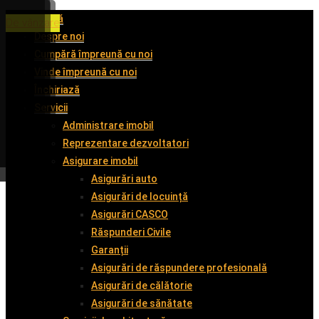
Acasă
De închiriat
De închiriat
De închiriat
De vânzare
Despre noi
Cumpără împreună cu noi
Vinde împreună cu noi
Închiriază
Servicii
Administrare imobil
Reprezentare dezvoltatori
Asigurare imobil
Asigurări auto
Asigurări de locuință
Asigurări CASCO
Răspunderi Civile
Garanții
Asigurări de răspundere profesională
Asigurări de călătorie
Asigurări de sănătate