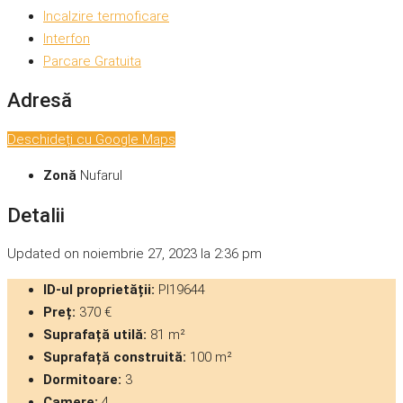
Incalzire termoficare
Interfon
Parcare Gratuita
Adresă
Deschideți cu Google Maps
Zonă
Nufarul
Detalii
Updated on noiembrie 27, 2023 la 2:36 pm
ID-ul proprietății:
PI19644
Preț:
370 €
Suprafață utilă:
81 m²
Suprafață construită:
100 m²
Dormitoare:
3
Camere:
4