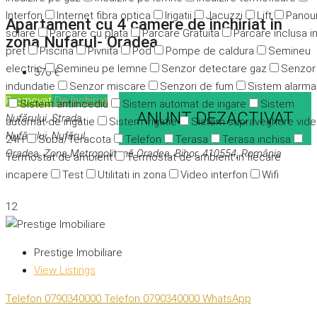
Interfon
Internet fibra optica
Irigatii
Jacuzzi
Lift
Panour
Apartament cu 4 camere de inchiriat in
solare
Parcare cu plata
Parcare Gratuita
Parcare inclusa i
zona Nufarul- Oradea
pret
Piscina
Pivnita
Pod
Pompe de caldura
Semineu
electric
Semineu pe lemne
Senzor detectare gaz
Senzor
370 €
indundatie
Senzor miscare
Senzori de fum
Sistem alarma
Promovat
De închiriat
Sistem antiincediu
Sistem automat de irigare
Sistem
ANUNT DEZACTIVAT
Nufărului, Strada
automat de irigatie
Sistem irigatie
Sistem supraveghere vid
Nufărului, Nufărul,
24H
Soba/Teracota
Telefon
Terasa
Terasa inchisa
Oradea, Zona Metropolitană Oradea, Bihor, 410554, România
Termostat de ambient
Termostat de ambient in fiecare
incapere
Test
Utilitati in zona
Video interfon
Wifi
12
Prestige Imobiliare
View Listings
Telefon
0790340000
Telefon
0790340000
WhatsApp