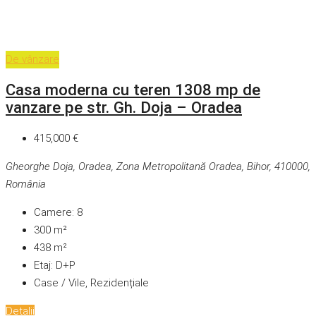
De vânzare
Casa moderna cu teren 1308 mp de
vanzare pe str. Gh. Doja – Oradea
415,000 €
Gheorghe Doja, Oradea, Zona Metropolitană Oradea, Bihor, 410000,
România
Camere:
8
300
m²
438
m²
Etaj:
D+P
Case / Vile, Rezidențiale
Detalii