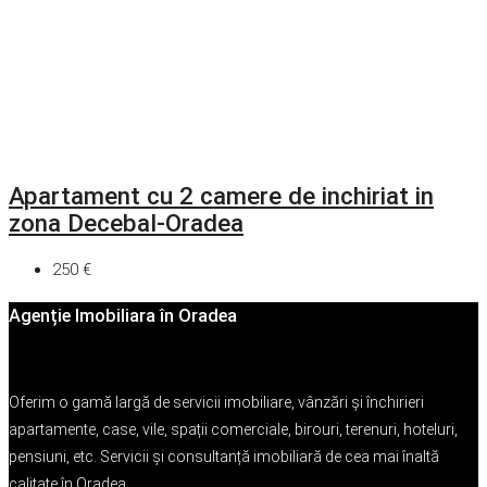
Apartament cu 2 camere de inchiriat in
zona Decebal-Oradea
250 €
Agenție Imobiliara în Oradea
Oferim o gamă largă de servicii imobiliare, vânzări și închirieri
apartamente, case, vile, spații comerciale, birouri, terenuri, hoteluri,
pensiuni, etc. Servicii și consultanță imobiliară de cea mai înaltă
calitate în Oradea.