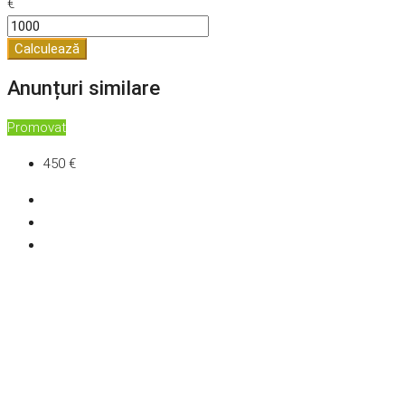
€
Calculează
Anunțuri similare
Promovat
450 €