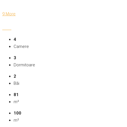
9 More
4
Camere
3
Dormitoare
2
Băi
81
m²
100
m²