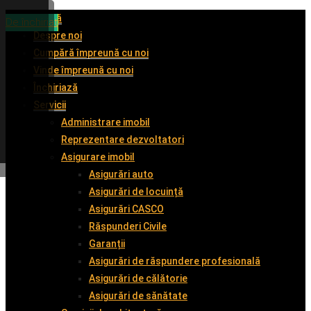
Acasă
De închiriat
De închiriat
De vânzare
De închiriat
Despre noi
Cumpără împreună cu noi
Vinde împreună cu noi
Închiriază
Servicii
Administrare imobil
Reprezentare dezvoltatori
Asigurare imobil
Asigurări auto
Asigurări de locuință
Asigurări CASCO
Răspunderi Civile
Garanții
Asigurări de răspundere profesională
Asigurări de călătorie
Asigurări de sănătate