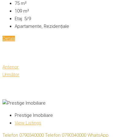
75
m²
109
m²
Etaj:
5/9
Apartamente, Rezidențiale
Detalii
Anterior
Următor
Prestige Imobiliare
View Listings
Telefon
0790340000
Telefon
0790340000
WhatsApp