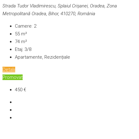
Strada Tudor Vladimirescu, Splaiul Crișanei, Oradea, Zona
Metropolitană Oradea, Bihor, 410270, România
Camere:
2
55
m²
74
m²
Etaj:
3/8
Apartamente, Rezidențiale
Detalii
Promovat
450 €