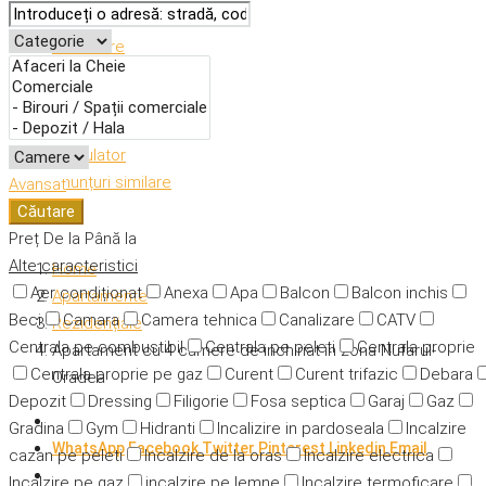
Descriere
Caracteristici
Adresă
Detalii
Calculator
Anunțuri similare
Avansat
Căutare
Preț
De la
Până la
Alte caracteristici
Home
Aer condiționat
Anexa
Apa
Balcon
Balcon inchis
Apartamente
Beci
Camara
Camera tehnica
Canalizare
CATV
Rezidențiale
Centrala pe combustibil
Centrala pe peleti
Centrala proprie
Apartament cu 4 camere de inchiriat in zona Nufarul-
Centrala proprie pe gaz
Curent
Curent trifazic
Debara
Oradea
Depozit
Dressing
Filigorie
Fosa septica
Garaj
Gaz
Gradina
Gym
Hidranti
Incalizire in pardoseala
Incalzire
WhatsApp
Facebook
Twitter
Pinterest
Linkedin
Email
cazan pe peleti
Incalzire de la oras
Incalzire electrica
Incalzire pe gaz
incalzire pe lemne
Incalzire termoficare