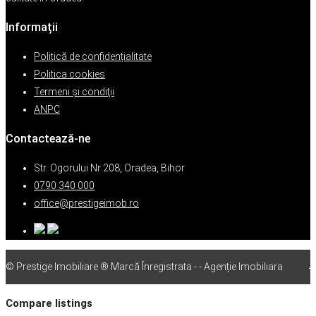
Informații
Politică de confidențialitate
Politica cookies
Termeni şi condiţii
ANPC
Contactează-ne
Str. Ogorului Nr 208, Oradea, Bihor
0790 340 000
office@prestigeimob.ro
© Prestige Imobiliare ® Marcă Înregistrata - - Agenție Imobiliara
vps
Compare listings