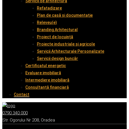
Servicii de arhitectură
Refatadizare
Plan de casă și documentație
Releveu(e)
Branding Arhitectural
Proiect de locuință
Proiecte industriale și agricole
Servicii Arhitecturale Personalizate
Servicii design buncăr
Certificatul energetic
Evaluare imobiliară
Intermediere imobiliară
Consultanță financiară
Contact
0790 340 000
Str. Ogorului Nr 208, Oradea