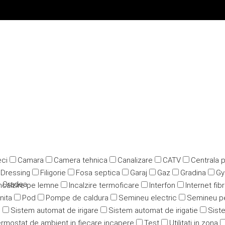
ci
Camara
Camera tehnica
Canalizare
CATV
Centrala 
Dressing
Filigorie
Fosa septica
Garaj
Gaz
Gradina
G
– Oradea
ncalzire pe lemne
Incalzire termoficare
Interfon
Internet fib
nita
Pod
Pompe de caldura
Semineu electric
Semineu p
u
Sistem automat de irigare
Sistem automat de irigatie
Siste
rmostat de ambient in fiecare incapere
Test
Utilitati in zona