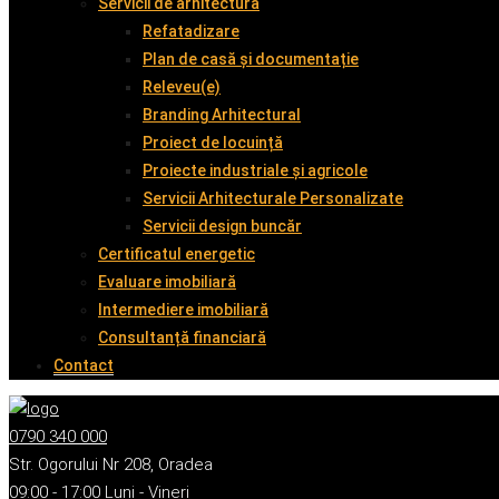
Servicii de arhitectură
Refatadizare
Plan de casă și documentație
Releveu(e)
Branding Arhitectural
Proiect de locuință
Proiecte industriale și agricole
Servicii Arhitecturale Personalizate
Servicii design buncăr
Certificatul energetic
Evaluare imobiliară
Intermediere imobiliară
Consultanță financiară
Contact
0790 340 000
Str. Ogorului Nr 208, Oradea
09:00 - 17:00 Luni - Vineri