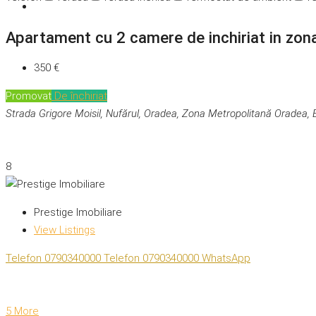
Apartament cu 2 camere de inchiriat in zo
350 €
Promovat
De închiriat
Strada Grigore Moisil, Nufărul, Oradea, Zona Metropolitană Oradea,
8
Prestige Imobiliare
View Listings
Telefon
0790340000
Telefon
0790340000
WhatsApp
5 More