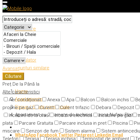
Descriere
Caracteristici
Adresă
Detalii
Calculator
Anunțuri similare
Avansat
Căutare
Preț
De la
Până la
Home
Alte caracteristici
Apartamente
Aer condiționat
Anexa
Apa
Balcon
Balcon inchis
Be
Birouri / Spații comerciale
proprie pe gaz
Curent
Curent trifazic
Debara
Depozit
Apartament cu 2 camere de inchiriat in zona Nufaru Plaza 
Incalzire de la oras
Incalzire electrica
Incalzire pe gaz
i
plata
Parcare Gratuita
Parcare inclusa in pret
Piscina
Piv
miscare
Senzori de fum
Sistem alarma
Sistem antiincedi
WhatsApp
Facebook
Twitter
Pinterest
Linkedin
Email
Telefon
Terasa
Terasa inchisa
Termostat de ambient
Te