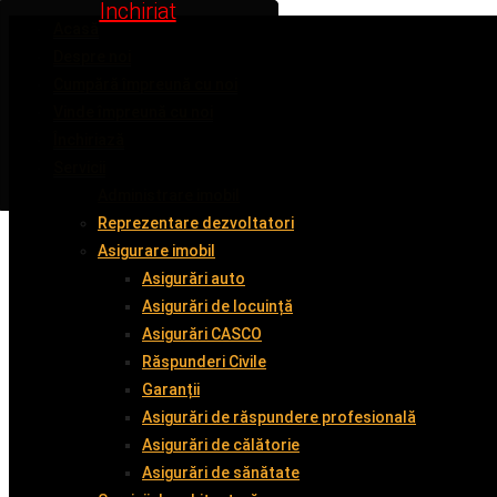
Inchiriat
Inchiriat
Inchiriat
Inchiriat
Inchiriat
Acasă
Despre noi
Cumpără împreună cu noi
Vinde împreună cu noi
Închiriază
Servicii
Administrare imobil
Reprezentare dezvoltatori
Asigurare imobil
Asigurări auto
Asigurări de locuință
Asigurări CASCO
Răspunderi Civile
Garanții
Asigurări de răspundere profesională
Asigurări de călătorie
Asigurări de sănătate