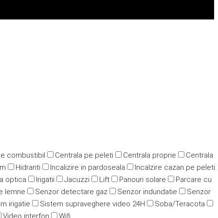
pe combustibil
Centrala pe peleti
Centrala proprie
Centrala
ym
Hidranti
Incalizire in pardoseala
Incalzire cazan pe peleti
ra optica
Irigatii
Jacuzzi
Lift
Panouri solare
Parcare cu
e lemne
Senzor detectare gaz
Senzor indundatie
Senzor
m irigatie
Sistem supraveghere video 24H
Soba/Teracota
Video interfon
Wifi