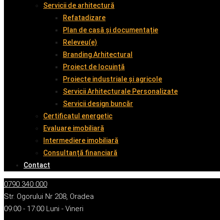
Servicii de arhitectură
Refatadizare
Plan de casă și documentație
Releveu(e)
Branding Arhitectural
Proiect de locuință
Proiecte industriale și agricole
Servicii Arhitecturale Personalizate
Servicii design buncăr
Certificatul energetic
Evaluare imobiliară
Intermediere imobiliară
Consultanță financiară
Contact
0790 340 000
Str. Ogorului Nr 208, Oradea
09:00 - 17:00 Luni - Vineri