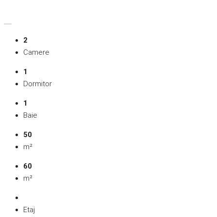
2
Camere
1
Dormitor
1
Baie
50
m²
60
m²
Etaj