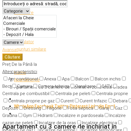
Descriere
Caracteristici
Adresă
Detalii
Calculator
Anunțuri similare
Avansat
Căutare
Preț
De la
Până la
Alte caracteristici
Home
Aer condiționat
Anexa
Apa
Balcon
Balcon inchis
Apartamente
Beci
Camara
Camera tehnica
Canalizare
CATV
Apartament cu 3 camere de inchiriat in zona Iosia-Oradea
Centrala pe combustibil
Centrala pe peleti
Centrala proprie
Centrala proprie pe gaz
Curent
Curent trifazic
Debara
WhatsApp
Facebook
Twitter
Pinterest
Linkedin
Email
Depozit
Dressing
Filigorie
Fosa septica
Garaj
Gaz
Gradina
Gym
Hidranti
Incalizire in pardoseala
Incalzire
cazan pe peleti
Incalzire de la oras
Incalzire electrica
Apartament cu 3 camere de inchiriat in
Incalzire pe gaz
incalzire pe lemne
Incalzire termoficare