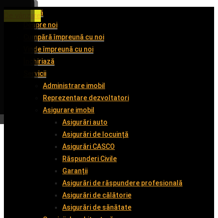
Acasă
De închiriat
De închiriat
De închiriat
De vânzare
Despre noi
Cumpără împreună cu noi
Vinde împreună cu noi
Închiriază
Servicii
Administrare imobil
Reprezentare dezvoltatori
Asigurare imobil
Asigurări auto
Asigurări de locuință
Asigurări CASCO
Răspunderi Civile
Garanții
Asigurări de răspundere profesională
Asigurări de călătorie
Asigurări de sănătate