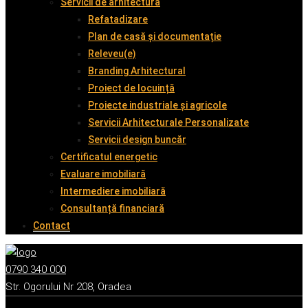
Servicii de arhitectură
Refatadizare
Plan de casă și documentație
Releveu(e)
Branding Arhitectural
Proiect de locuință
Proiecte industriale și agricole
Servicii Arhitecturale Personalizate
Servicii design buncăr
Certificatul energetic
Evaluare imobiliară
Intermediere imobiliară
Consultanță financiară
Contact
0790 340 000
Str. Ogorului Nr 208, Oradea