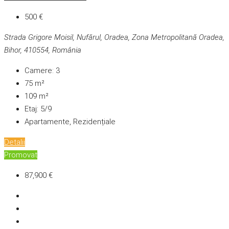
500 €
Strada Grigore Moisil, Nufărul, Oradea, Zona Metropolitană Oradea,
Bihor, 410554, România
Camere:
3
75
m²
109
m²
Etaj:
5/9
Apartamente, Rezidențiale
Detalii
Promovat
87,900 €