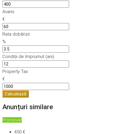
Avans
€
Rata dobânzii
%
Condiții de împrumut (ani)
Property Tax
€
Calculează
Anunțuri similare
Promovat
450 €