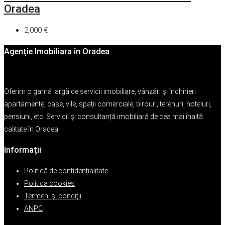
Oradea
2,000 €
Agenție Imobiliara în Oradea
Oferim o gamă largă de servicii imobiliare, vânzări și închirieri
apartamente, case, vile, spații comerciale, birouri, terenuri, hoteluri,
pensiuni, etc. Servicii și consultanță imobiliară de cea mai înaltă
calitate în Oradea.
Informații
Politică de confidențialitate
Politica cookies
Termeni şi condiţii
ANPC