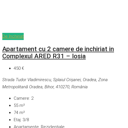
De închiriat
Apartament cu 2 camere de inchiriat in
Complexul ARED R31 – Iosia
450 €
Strada Tudor Vladimirescu, Splaiul Crișanei, Oradea, Zona
Metropolitană Oradea, Bihor, 410270, România
Camere:
2
55
m²
74
m²
Etaj:
3/8
Apartamente, Rezidențiale