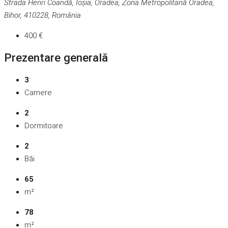
Strada Henri Coandă, Ioșia, Oradea, Zona Metropolitană Oradea,
Bihor, 410228, România
400 €
Prezentare generală
3
Camere
2
Dormitoare
2
Băi
65
m²
78
m²