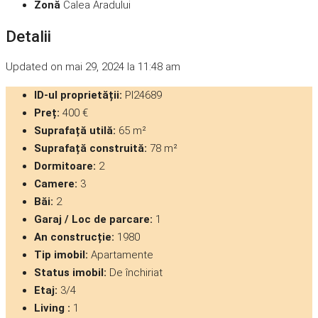
Zonă
Calea Aradului
Detalii
Updated on mai 29, 2024 la 11:48 am
ID-ul proprietății:
PI24689
Preț:
400 €
Suprafață utilă:
65 m²
Suprafață construită:
78 m²
Dormitoare:
2
Camere:
3
Băi:
2
Garaj / Loc de parcare:
1
An construcție:
1980
Tip imobil:
Apartamente
Status imobil:
De închiriat
Etaj:
3/4
Living :
1