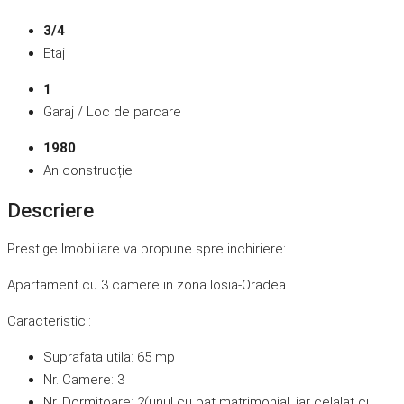
3/4
Etaj
1
Garaj / Loc de parcare
1980
An construcție
Descriere
Prestige Imobiliare va propune spre inchiriere:
Apartament cu 3 camere in zona Iosia-Oradea
Caracteristici:
Suprafata utila: 65 mp
Nr. Camere: 3
Nr. Dormitoare: 2(unul cu pat matrimonial, iar celalat cu