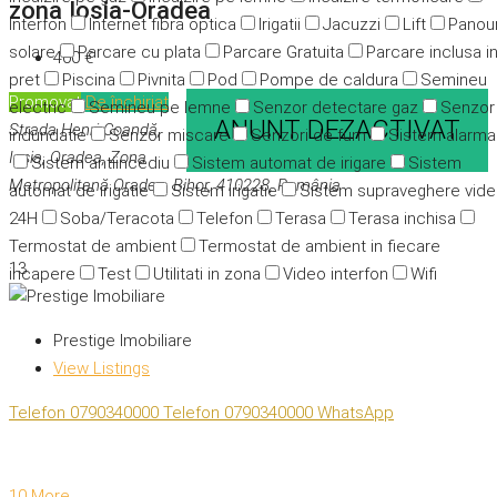
zona Iosia-Oradea
Interfon
Internet fibra optica
Irigatii
Jacuzzi
Lift
Panour
solare
Parcare cu plata
Parcare Gratuita
Parcare inclusa i
400 €
pret
Piscina
Pivnita
Pod
Pompe de caldura
Semineu
Promovat
De închiriat
electric
Semineu pe lemne
Senzor detectare gaz
Senzor
ANUNT DEZACTIVAT
Strada Henri Coandă,
indundatie
Senzor miscare
Senzori de fum
Sistem alarma
Ioșia, Oradea, Zona
Sistem antiincediu
Sistem automat de irigare
Sistem
Metropolitană Oradea, Bihor, 410228, România
automat de irigatie
Sistem irigatie
Sistem supraveghere vid
24H
Soba/Teracota
Telefon
Terasa
Terasa inchisa
Termostat de ambient
Termostat de ambient in fiecare
13
incapere
Test
Utilitati in zona
Video interfon
Wifi
Prestige Imobiliare
View Listings
Telefon
0790340000
Telefon
0790340000
WhatsApp
10 More