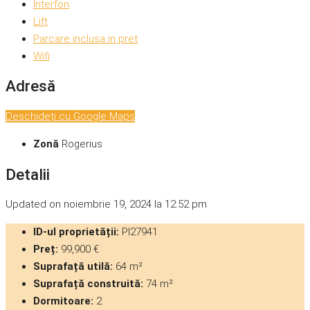
Interfon
Lift
Parcare inclusa in pret
Wifi
Adresă
Deschideți cu Google Maps
Zonă
Rogerius
Detalii
Updated on noiembrie 19, 2024 la 12:52 pm
ID-ul proprietății:
PI27941
Preț:
99,900 €
Suprafață utilă:
64 m²
Suprafață construită:
74 m²
Dormitoare:
2