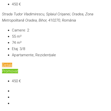
450 €
Strada Tudor Vladimirescu, Splaiul Crișanei, Oradea, Zona
Metropolitană Oradea, Bihor, 410270, România
Camere:
2
55
m²
74
m²
Etaj:
3/8
Apartamente, Rezidențiale
Detalii
Promovat
450 €