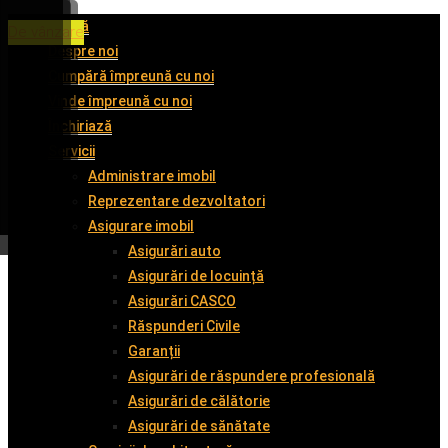
Acasă
De închiriat
De închiriat
De închiriat
De vânzare
Despre noi
Cumpără împreună cu noi
Vinde împreună cu noi
Închiriază
Servicii
Administrare imobil
Reprezentare dezvoltatori
Asigurare imobil
Asigurări auto
Asigurări de locuință
Asigurări CASCO
Răspunderi Civile
Garanții
Asigurări de răspundere profesională
Asigurări de călătorie
Asigurări de sănătate