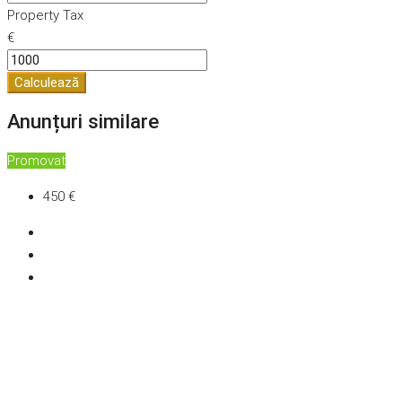
Property Tax
€
Calculează
Anunțuri similare
Promovat
450 €