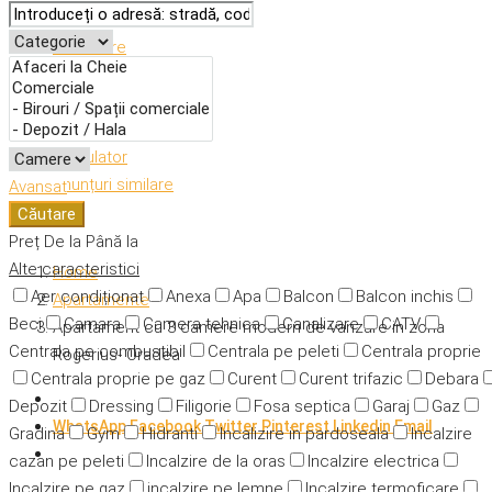
Descriere
Caracteristici
Adresă
Detalii
Calculator
Anunțuri similare
Avansat
Căutare
Preț
De la
Până la
Alte caracteristici
Home
Aer condiționat
Anexa
Apa
Balcon
Balcon inchis
Apartamente
Beci
Camara
Camera tehnica
Canalizare
CATV
Apartament cu 3 camere modern de vanzare in zona
Centrala pe combustibil
Centrala pe peleti
Centrala proprie
Rogerius- Oradea
Centrala proprie pe gaz
Curent
Curent trifazic
Debara
Depozit
Dressing
Filigorie
Fosa septica
Garaj
Gaz
WhatsApp
Facebook
Twitter
Pinterest
Linkedin
Email
Gradina
Gym
Hidranti
Incalizire in pardoseala
Incalzire
cazan pe peleti
Incalzire de la oras
Incalzire electrica
Incalzire pe gaz
incalzire pe lemne
Incalzire termoficare