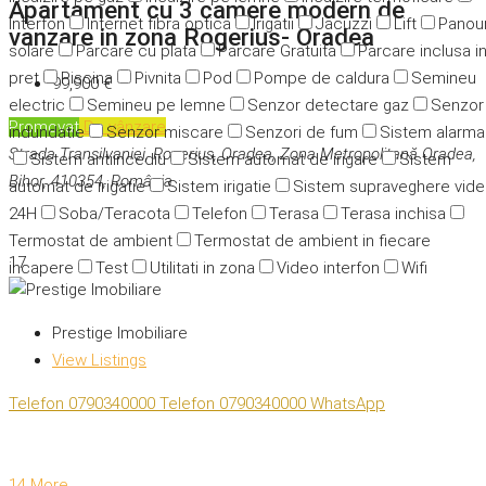
Apartament cu 3 camere modern de
Interfon
Internet fibra optica
Irigatii
Jacuzzi
Lift
Panour
vanzare in zona Rogerius- Oradea
solare
Parcare cu plata
Parcare Gratuita
Parcare inclusa i
pret
Piscina
Pivnita
Pod
Pompe de caldura
Semineu
99,900 €
electric
Semineu pe lemne
Senzor detectare gaz
Senzor
Promovat
De vânzare
indundatie
Senzor miscare
Senzori de fum
Sistem alarma
Strada Transilvaniei, Rogerius, Oradea, Zona Metropolitană Oradea,
Sistem antiincediu
Sistem automat de irigare
Sistem
Bihor, 410354, România
automat de irigatie
Sistem irigatie
Sistem supraveghere vid
24H
Soba/Teracota
Telefon
Terasa
Terasa inchisa
Termostat de ambient
Termostat de ambient in fiecare
17
incapere
Test
Utilitati in zona
Video interfon
Wifi
Prestige Imobiliare
View Listings
Telefon
0790340000
Telefon
0790340000
WhatsApp
14 More