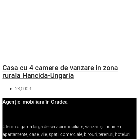
Casa cu 4 camere de vanzare in zona
rurala Hancida-Ungaria
23,000 €
Agenție Imobiliara în Oradea
Oferim o gamă largă de servicii imobiliare, vânzări și închirieri
apartamente, case, vile, spații comerciale, birouri, terenuri, hoteluri,