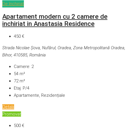
De închiriat
Apartament modern cu 2 camere de
inchiriat in Anastasia Residence
450 €
Strada Nicolae Șova, Nufărul, Oradea, Zona Metropolitană Oradea,
Bihor, 410585, România
Camere:
2
54
m²
72
m²
Etaj:
P/4
Apartamente, Rezidențiale
Detalii
Promovat
500 €