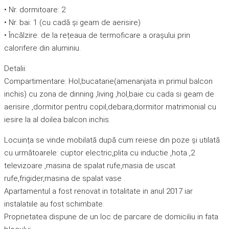
• Nr. dormitoare: 2
• Nr. bai: 1 (cu cadă și geam de aerisire)
• Încălzire: de la rețeaua de termoficare a orașului prin
calorifere din aluminiu.
Detalii:
Compartimentare: Hol,bucatarie(amenanjata in primul balcon
inchis) cu zona de dinning ,living ,hol,baie cu cada si geam de
aerisire ,dormitor pentru copil,debara,dormitor matrimonial cu
iesire la al doilea balcon inchis.
Locuința se vinde mobilată după cum reiese din poze și utilată
cu următoarele: cuptor electric,plita cu inductie ,hota ,2
televizoare ,masina de spalat rufe,masia de uscat
rufe,frigider,masina de spalat vase .
Apartamentul a fost renovat in totalitate in anul 2017 iar
instalatiile au fost schimbate.
Proprietatea dispune de un loc de parcare de domiciliu in fata