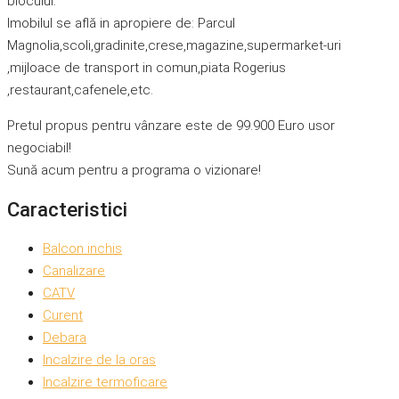
blocului.
Imobilul se află in apropiere de: Parcul
Magnolia,scoli,gradinite,crese,magazine,supermarket-uri
,mijloace de transport in comun,piata Rogerius
,restaurant,cafenele,etc.
Pretul propus pentru vânzare este de 99.900 Euro usor
negociabil!
Sună acum pentru a programa o vizionare!
Caracteristici
Balcon inchis
Canalizare
CATV
Curent
Debara
Incalzire de la oras
Incalzire termoficare