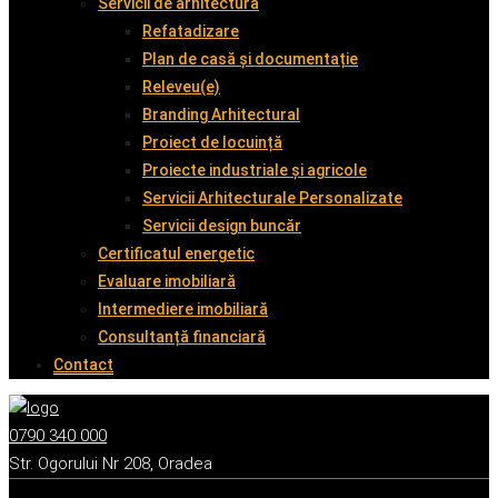
Servicii de arhitectură
Refatadizare
Plan de casă și documentație
Releveu(e)
Branding Arhitectural
Proiect de locuință
Proiecte industriale și agricole
Servicii Arhitecturale Personalizate
Servicii design buncăr
Certificatul energetic
Evaluare imobiliară
Intermediere imobiliară
Consultanță financiară
Contact
0790 340 000
Str. Ogorului Nr 208, Oradea