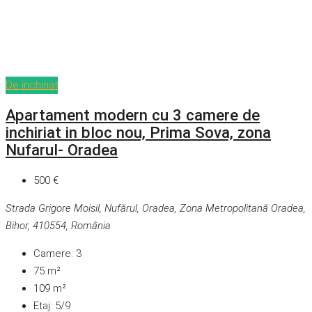
De închiriat
Apartament modern cu 3 camere de
inchiriat in bloc nou, Prima Sova, zona
Nufarul- Oradea
500 €
Strada Grigore Moisil, Nufărul, Oradea, Zona Metropolitană Oradea,
Bihor, 410554, România
Camere:
3
75
m²
109
m²
Etaj:
5/9