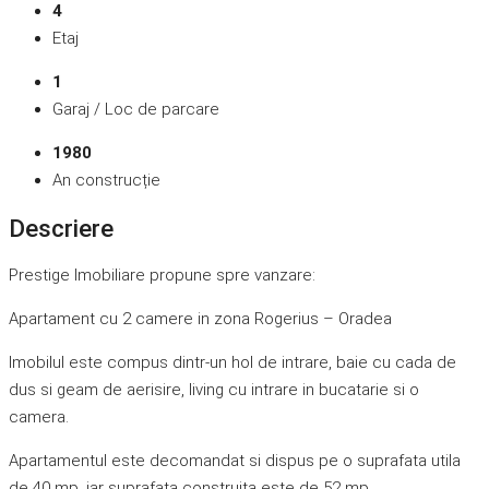
4
Etaj
1
Garaj / Loc de parcare
1980
An construcție
Descriere
Prestige Imobiliare propune spre vanzare:
Apartament cu 2 camere in zona Rogerius – Oradea
Imobilul este compus dintr-un hol de intrare, baie cu cada de
dus si geam de aerisire, living cu intrare in bucatarie si o
camera.
Apartamentul este decomandat si dispus pe o suprafata utila
de 40 mp, iar suprafata construita este de 52 mp.