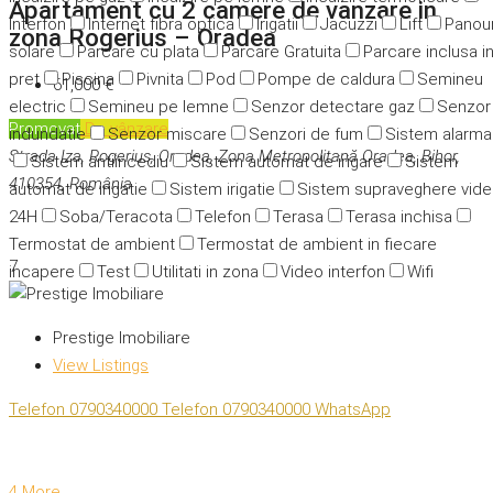
Apartament cu 2 camere de vanzare in
Interfon
Internet fibra optica
Irigatii
Jacuzzi
Lift
Panour
zona Rogerius – Oradea
solare
Parcare cu plata
Parcare Gratuita
Parcare inclusa i
pret
Piscina
Pivnita
Pod
Pompe de caldura
Semineu
61,000 €
electric
Semineu pe lemne
Senzor detectare gaz
Senzor
Promovat
De vânzare
indundatie
Senzor miscare
Senzori de fum
Sistem alarma
Strada Iza, Rogerius, Oradea, Zona Metropolitană Oradea, Bihor,
Sistem antiincediu
Sistem automat de irigare
Sistem
410354, România
automat de irigatie
Sistem irigatie
Sistem supraveghere vid
24H
Soba/Teracota
Telefon
Terasa
Terasa inchisa
Termostat de ambient
Termostat de ambient in fiecare
7
incapere
Test
Utilitati in zona
Video interfon
Wifi
Prestige Imobiliare
View Listings
Telefon
0790340000
Telefon
0790340000
WhatsApp
4 More