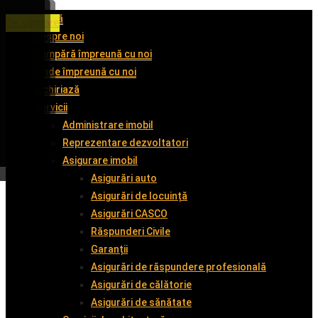
Acasă
De închiriat
De închiriat
De închiriat
De vânzare
Despre noi
Cumpără împreună cu noi
Vinde împreună cu noi
Închiriază
Servicii
Administrare imobil
Reprezentare dezvoltatori
Asigurare imobil
Asigurări auto
Asigurări de locuință
Asigurări CASCO
Răspunderi Civile
Garanții
Asigurări de răspundere profesională
Asigurări de călătorie
Asigurări de sănătate