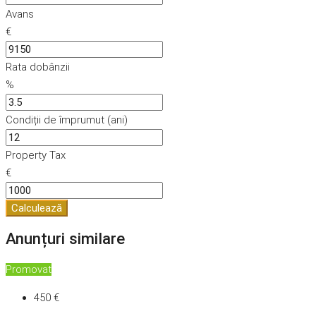
Avans
€
Rata dobânzii
%
Condiții de împrumut (ani)
Property Tax
€
Calculează
Anunțuri similare
Promovat
450 €