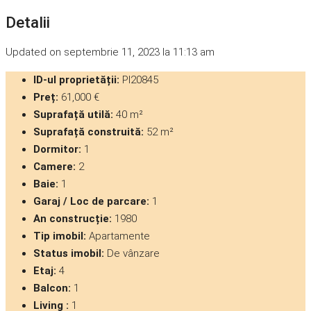
Detalii
Updated on septembrie 11, 2023 la 11:13 am
ID-ul proprietății:
PI20845
Preț:
61,000 €
Suprafață utilă:
40 m²
Suprafață construită:
52 m²
Dormitor:
1
Camere:
2
Baie:
1
Garaj / Loc de parcare:
1
An construcție:
1980
Tip imobil:
Apartamente
Status imobil:
De vânzare
Etaj:
4
Balcon:
1
Living :
1