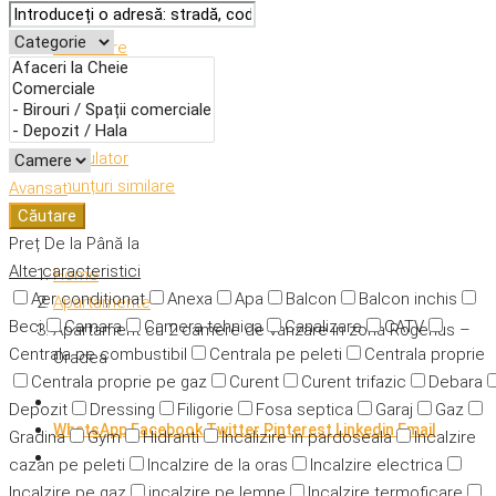
Descriere
Caracteristici
Adresă
Detalii
Calculator
Anunțuri similare
Avansat
Căutare
Preț
De la
Până la
Alte caracteristici
Home
Aer condiționat
Anexa
Apa
Balcon
Balcon inchis
Apartamente
Beci
Camara
Camera tehnica
Canalizare
CATV
Apartament cu 2 camere de vanzare in zona Rogerius –
Centrala pe combustibil
Centrala pe peleti
Centrala proprie
Oradea
Centrala proprie pe gaz
Curent
Curent trifazic
Debara
Depozit
Dressing
Filigorie
Fosa septica
Garaj
Gaz
WhatsApp
Facebook
Twitter
Pinterest
Linkedin
Email
Gradina
Gym
Hidranti
Incalizire in pardoseala
Incalzire
cazan pe peleti
Incalzire de la oras
Incalzire electrica
Incalzire pe gaz
incalzire pe lemne
Incalzire termoficare