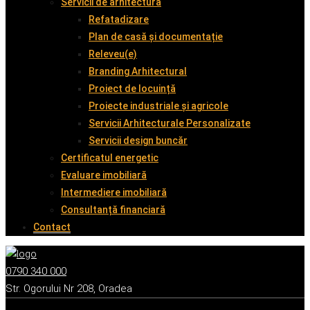
Servicii de arhitectură
Refatadizare
Plan de casă și documentație
Releveu(e)
Branding Arhitectural
Proiect de locuință
Proiecte industriale și agricole
Servicii Arhitecturale Personalizate
Servicii design buncăr
Certificatul energetic
Evaluare imobiliară
Intermediere imobiliară
Consultanță financiară
Contact
0790 340 000
Str. Ogorului Nr 208, Oradea