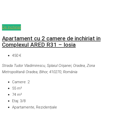
De închiriat
Apartament cu 2 camere de inchiriat in
Complexul ARED R31 – Iosia
450 €
Strada Tudor Vladimirescu, Splaiul Crișanei, Oradea, Zona
Metropolitană Oradea, Bihor, 410270, România
Camere:
2
55
m²
74
m²
Etaj:
3/8
Apartamente, Rezidențiale