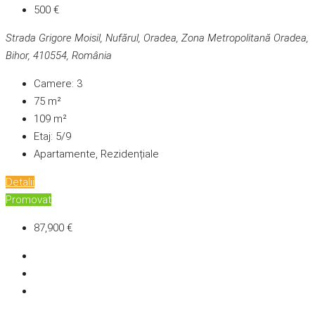
500 €
Strada Grigore Moisil, Nufărul, Oradea, Zona Metropolitană Oradea,
Bihor, 410554, România
Camere:
3
75
m²
109
m²
Etaj:
5/9
Apartamente, Rezidențiale
Detalii
Promovat
87,900 €