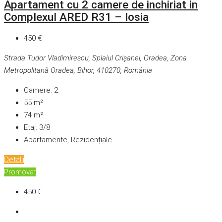
Apartament cu 2 camere de inchiriat in
Complexul ARED R31 – Iosia
450 €
Strada Tudor Vladimirescu, Splaiul Crișanei, Oradea, Zona
Metropolitană Oradea, Bihor, 410270, România
Camere:
2
55
m²
74
m²
Etaj:
3/8
Apartamente, Rezidențiale
Detalii
Promovat
450 €