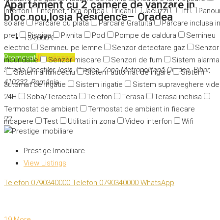
Apartament cu 2 camere de vanzare in
Interfon
Internet fibra optica
Irigatii
Jacuzzi
Lift
Panour
bloc nou,Iosia Residence– Oradea
solare
Parcare cu plata
Parcare Gratuita
Parcare inclusa i
pret
Piscina
Pivnita
Pod
Pompe de caldura
Semineu
139,000 €
electric
Semineu pe lemne
Senzor detectare gaz
Senzor
Promovat
De vânzare
indundatie
Senzor miscare
Senzori de fum
Sistem alarma
Strada Oneștilor, Ioșia, Oradea, Zona Metropolitană Oradea, Bihor,
Sistem antiincediu
Sistem automat de irigare
Sistem
410232, România
automat de irigatie
Sistem irigatie
Sistem supraveghere vid
24H
Soba/Teracota
Telefon
Terasa
Terasa inchisa
Termostat de ambient
Termostat de ambient in fiecare
22
incapere
Test
Utilitati in zona
Video interfon
Wifi
Prestige Imobiliare
View Listings
Telefon
0790340000
Telefon
0790340000
WhatsApp
19 More