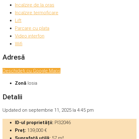
Incalzire de la oras
Incalzire termoficare
Lift
Parcare cu plata
Video interfon
Wifi
Adresă
Deschideți cu Google Maps
Zonă
Iosia
Detalii
Updated on septembrie 11, 2025 la 4:45 pm
ID-ul proprietății:
PI32046
Preț:
139,000 €
Suprafață utilă:
57 m²