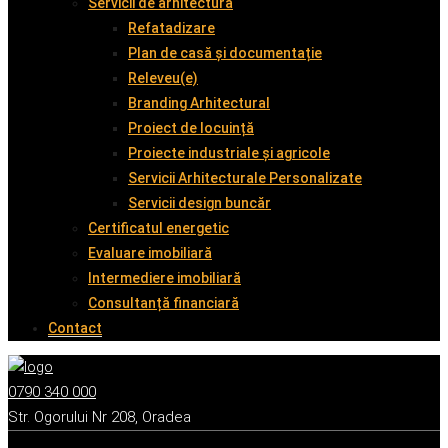
Servicii de arhitectură
Refatadizare
Plan de casă și documentație
Releveu(e)
Branding Arhitectural
Proiect de locuință
Proiecte industriale și agricole
Servicii Arhitecturale Personalizate
Servicii design buncăr
Certificatul energetic
Evaluare imobiliară
Intermediere imobiliară
Consultanță financiară
Contact
0790 340 000
Str. Ogorului Nr 208, Oradea