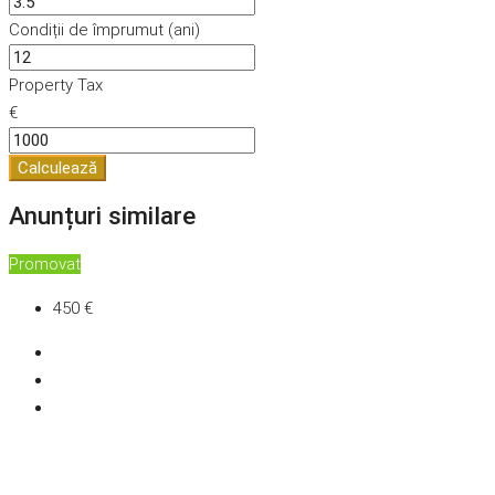
Condiții de împrumut (ani)
Property Tax
€
Calculează
Anunțuri similare
Promovat
450 €