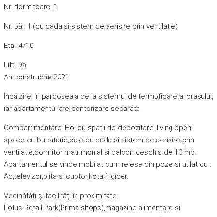
Nr. dormitoare: 1
Nr. băi: 1 (cu cada si sistem de aerisire prin ventilatie)
Etaj: 4/10
Lift: Da
An constructie:2021
Încălzire: in pardoseala de la sistemul de termoficare al orasului,
iar apartamentul are contorizare separata
Compartimentare: Hol cu spatii de depozitare ,living open-
space cu bucatarie,baie cu cada si sistem de aerisire prin
ventilatie,dormitor matrimonial si balcon deschis de 10 mp.
Apartamentul se vinde mobilat cum reiese din poze si utilat cu :
Ac,televizor,plita si cuptor,hota,frigider.
Vecinătăți și facilități în proximitate:
Lotus Retail Park(Prima shops),magazine alimentare si