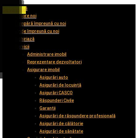
Acasă
De închiriat
De închiriat
De închiriat
De vânzare
Despre noi
Cumpără împreună cu noi
Vinde împreună cu noi
Închiriază
Servicii
Administrare imobil
Reprezentare dezvoltatori
Asigurare imobil
Asigurări auto
Asigurări de locuință
Asigurări CASCO
Răspunderi Civile
Garanții
Asigurări de răspundere profesională
Asigurări de călătorie
Asigurări de sănătate