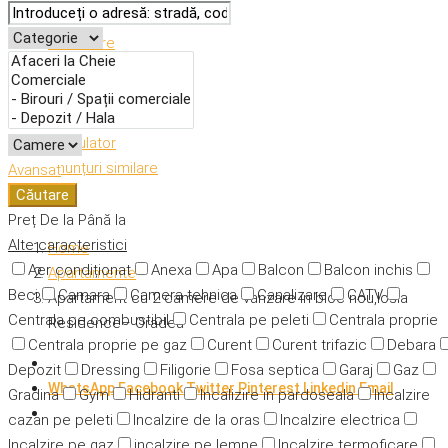
Descriere
Caracteristici
Adresă
Detalii
Calculator
Anunțuri similare
Avansat
Căutare
Preț
De la
Până la
Alte caracteristici
Home
Aer condiționat
Anexa
Apa
Balcon
Balcon inchis
Apartamente
Beci
Camara
Camera tehnica
Canalizare
CATV
Apartament cu 2 camere de vanzare in bloc nou,Iosia
Centrala pe combustibil
Centrala pe peleti
Centrala proprie
Residence– Oradea
Centrala proprie pe gaz
Curent
Curent trifazic
Debara
Depozit
Dressing
Filigorie
Fosa septica
Garaj
Gaz
WhatsApp
Facebook
Twitter
Pinterest
Linkedin
Email
Gradina
Gym
Hidranti
Incalizire in pardoseala
Incalzire
cazan pe peleti
Incalzire de la oras
Incalzire electrica
Incalzire pe gaz
incalzire pe lemne
Incalzire termoficare