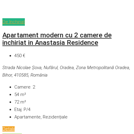
De închiriat
Apartament modern cu 2 camere de
inchiriat in Anastasia Residence
450 €
Strada Nicolae Șova, Nufărul, Oradea, Zona Metropolitană Oradea,
Bihor, 410585, România
Camere:
2
54
m²
72
m²
Etaj:
P/4
Apartamente, Rezidențiale
Detalii