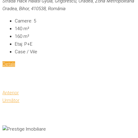
Strada Hack Halasi Gyula, Grigorescu, Oradea, Zona Metropolitană
Oradea, Bihor, 410538, România
Camere:
5
140
m²
160
m²
Etaj:
P+E
Case / Vile
Detalii
Anterior
Următor