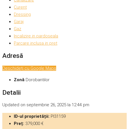
Curent
Dressing
Garaj
Gaz
Incalizire in pardoseala
Parcare inclusa in pret
Adresă
Deschideți cu Google Maps
Zonă
Dorobantilor
Detalii
Updated on septembrie 26, 2025 la 12:44 pm
ID-ul proprietății:
PI31159
Preț:
379,000 €