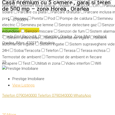
Casă premium cu 5 camere , garaj si teren
Interfon
Internet fibra optica
Irigatii
Jacuzzi
Lift
Panour
de 500 mp – zona Horea , Oradea
solare
Parcare cu plata
Parcare Gratuita
Parcare inclusa i
pret
Piscina
Pivnita
Pod
Pompe de caldura
Semineu
379,000 €
electric
Semineu pe lemne
Senzor detectare gaz
Senzor
Promovat
De vânzare
indundatie
Senzor miscare
Senzori de fum
Sistem alarma
Strada Emil Racoviță, Dorobanților, Oradea, Zona Metropolitană
Sistem antiincediu
Sistem automat de irigare
Sistem
Oradea, Bihor, 410512, România
automat de irigatie
Sistem irigatie
Sistem supraveghere vid
24H
Soba/Teracota
Telefon
Terasa
Terasa inchisa
Termostat de ambient
Termostat de ambient in fiecare
23
incapere
Test
Utilitati in zona
Video interfon
Wifi
Prestige Imobiliare
View Listings
Telefon
0790340000
Telefon
0790340000
WhatsApp
20 More