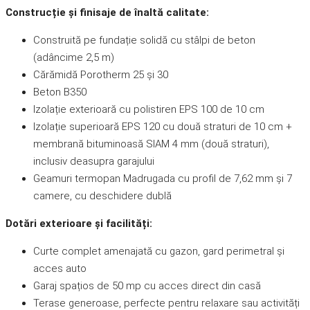
Construcție și finisaje de înaltă calitate:
Construită pe fundație solidă cu stâlpi de beton
(adâncime 2,5 m)
Cărămidă Porotherm 25 și 30
Beton B350
Izolație exterioară cu polistiren EPS 100 de 10 cm
Izolație superioară EPS 120 cu două straturi de 10 cm +
membrană bituminoasă SIAM 4 mm (două straturi),
inclusiv deasupra garajului
Geamuri termopan Madrugada cu profil de 7,62 mm și 7
camere, cu deschidere dublă
Dotări exterioare și facilități:
Curte complet amenajată cu gazon, gard perimetral și
acces auto
Garaj spațios de 50 mp cu acces direct din casă
Terase generoase, perfecte pentru relaxare sau activități