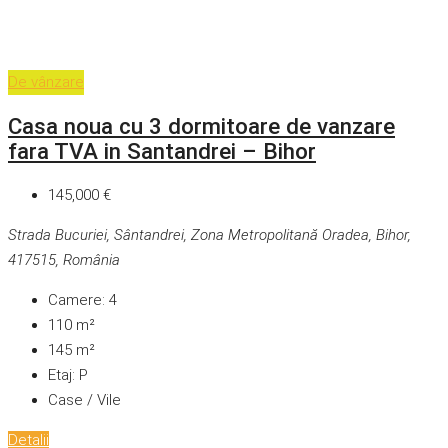
De vânzare
Casa noua cu 3 dormitoare de vanzare
fara TVA in Santandrei – Bihor
145,000 €
Strada Bucuriei, Sântandrei, Zona Metropolitană Oradea, Bihor,
417515, România
Camere:
4
110
m²
145
m²
Etaj:
P
Case / Vile
Detalii