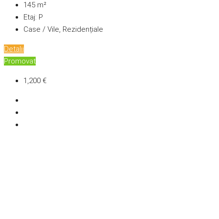
145
m²
Etaj:
P
Case / Vile, Rezidențiale
Detalii
Promovat
1,200 €