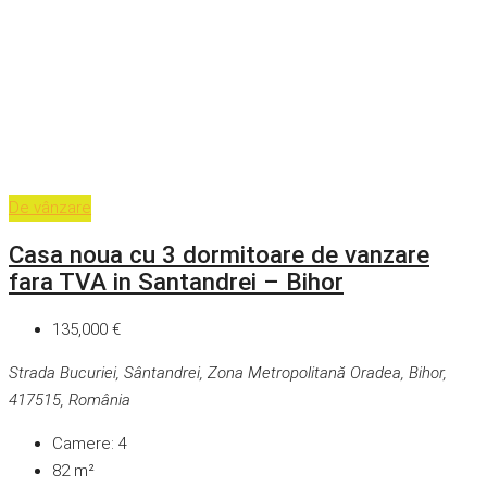
De vânzare
Casa noua cu 3 dormitoare de vanzare
fara TVA in Santandrei – Bihor
135,000 €
Strada Bucuriei, Sântandrei, Zona Metropolitană Oradea, Bihor,
417515, România
Camere:
4
82
m²