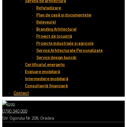
Servicii de arhitectură
Refatadizare
Plan de casă și documentație
Releveu(e)
Branding Arhitectural
Proiect de locuință
Proiecte industriale și agricole
Servicii Arhitecturale Personalizate
Servicii design buncăr
Certificatul energetic
Evaluare imobiliară
Intermediere imobiliară
Consultanță financiară
Contact
0790 340 000
Str. Ogorului Nr 208, Oradea