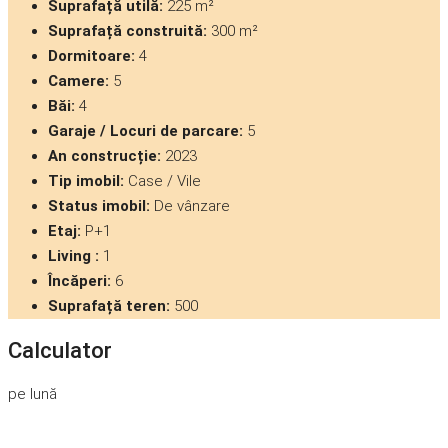
Suprafață utilă:
225 m²
Suprafață construită:
300 m²
Dormitoare:
4
Camere:
5
Băi:
4
Garaje / Locuri de parcare:
5
An construcție:
2023
Tip imobil:
Case / Vile
Status imobil:
De vânzare
Etaj:
P+1
Living :
1
Încăperi:
6
Suprafață teren:
500
Calculator
pe lună