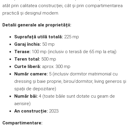
atât prin calitatea construcției, cât și prin compartimentarea
practică și designul modern.
Detalii generale ale proprietății:
Suprafață utilă totală:
225 mp
Garaj închis:
50 mp
Terase:
100 mp (inclusiv o terasă de 65 mp la etaj)
Teren total:
500 mp
Curte liberă:
aprox. 300 mp
Număr camere:
5 (inclusiv dormitor matrimonial cu
dressing și baie proprie, birou/dormitor, living generos și
spații de depozitare)
Număr băi:
4 (toate băile sunt dotate cu geam de
aerisire)
An construcție:
2023
Compartimentare: