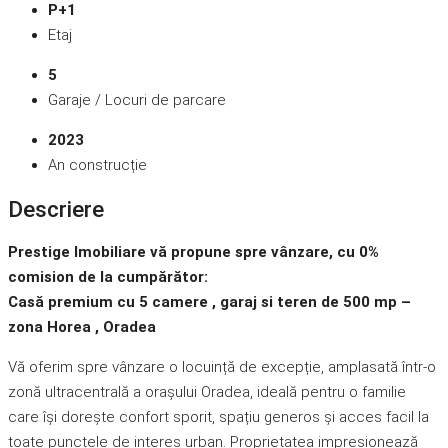
P+1
Etaj
5
Garaje / Locuri de parcare
2023
An construcție
Descriere
Prestige Imobiliare vă propune spre vânzare, cu 0%
comision de la cumpărător:
Casă premium cu 5 camere , garaj si teren de 500 mp –
zona Horea , Oradea
Vă oferim spre vânzare o locuință de excepție, amplasată într-o
zonă ultracentrală a orașului Oradea, ideală pentru o familie
care își dorește confort sporit, spațiu generos și acces facil la
toate punctele de interes urban. Proprietatea impresionează