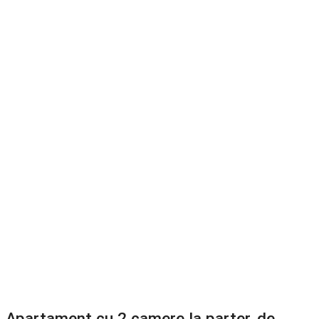
Apartament cu 2 camere la parter, de