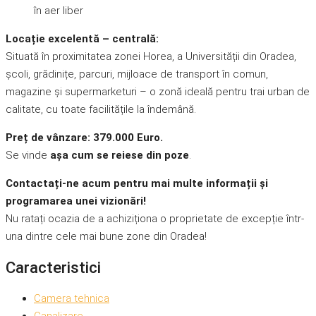
în aer liber
Locație excelentă – centrală:
Situată în proximitatea zonei Horea, a Universității din Oradea,
școli, grădinițe, parcuri, mijloace de transport în comun,
magazine și supermarketuri – o zonă ideală pentru trai urban de
calitate, cu toate facilitățile la îndemână.
Preț de vânzare: 379.000 Euro.
Se vinde
așa cum se reiese din poze
.
Contactați-ne acum pentru mai multe informații și
programarea unei vizionări!
Nu ratați ocazia de a achiziționa o proprietate de excepție într-
una dintre cele mai bune zone din Oradea!
Caracteristici
Camera tehnica
Canalizare