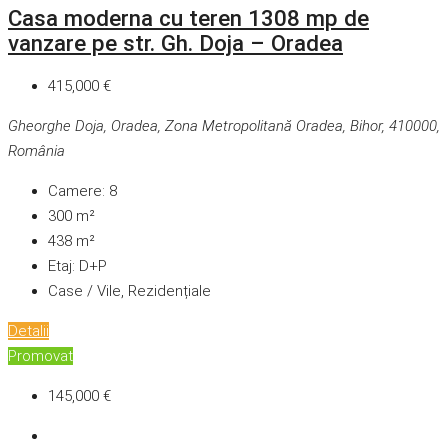
Casa moderna cu teren 1308 mp de
vanzare pe str. Gh. Doja – Oradea
415,000 €
Gheorghe Doja, Oradea, Zona Metropolitană Oradea, Bihor, 410000,
România
Camere:
8
300
m²
438
m²
Etaj:
D+P
Case / Vile, Rezidențiale
Detalii
Promovat
145,000 €