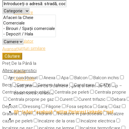
Descriere
Caracteristici
Adresă
Detalii
Calculator
Anunțuri similare
Avansat
Căutare
Preț
De la
Până la
Alte caracteristici
Home
Aer condiționat
Anexa
Apa
Balcon
Balcon inchis
Case / Vile
Beci
Camara
Camera tehnica
Canalizare
CATV
Casă premium cu 5 camere , garaj si teren de 500 mp –
Centrala pe combustibil
Centrala pe peleti
Centrala proprie
zona Horea , Oradea
Centrala proprie pe gaz
Curent
Curent trifazic
Debara
Depozit
Dressing
Filigorie
Fosa septica
Garaj
Gaz
WhatsApp
Facebook
Twitter
Pinterest
Linkedin
Email
Gradina
Gym
Hidranti
Incalizire in pardoseala
Incalzire
cazan pe peleti
Incalzire de la oras
Incalzire electrica
Incalzire pe gaz
incalzire pe lemne
Incalzire termoficare