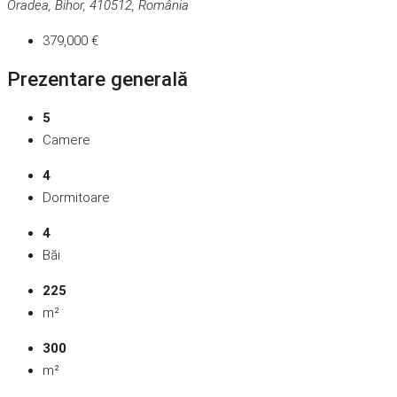
Oradea, Bihor, 410512, România
379,000 €
Prezentare generală
5
Camere
4
Dormitoare
4
Băi
225
m²
300
m²