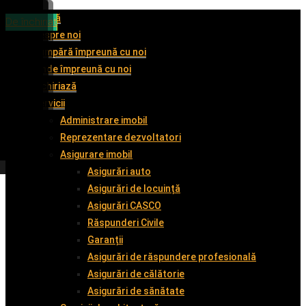
Acasă
De vânzare
De vânzare
De vânzare
De închiriat
Despre noi
Cumpără împreună cu noi
Vinde împreună cu noi
Închiriază
Servicii
Administrare imobil
Reprezentare dezvoltatori
Asigurare imobil
Asigurări auto
Asigurări de locuință
Asigurări CASCO
Răspunderi Civile
Garanții
Asigurări de răspundere profesională
Asigurări de călătorie
Asigurări de sănătate