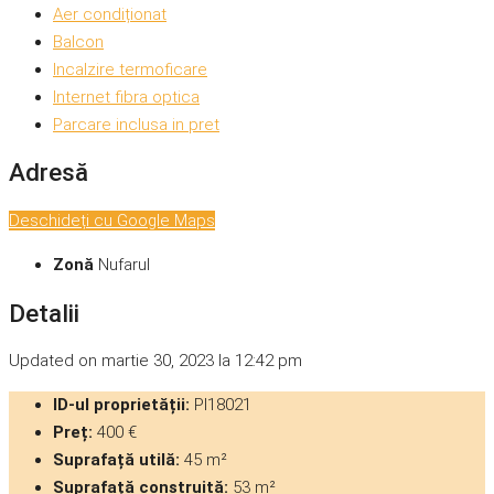
Aer condiționat
Balcon
Incalzire termoficare
Internet fibra optica
Parcare inclusa in pret
Adresă
Deschideți cu Google Maps
Zonă
Nufarul
Detalii
Updated on martie 30, 2023 la 12:42 pm
ID-ul proprietății:
PI18021
Preț:
400 €
Suprafață utilă:
45 m²
Suprafață construită:
53 m²