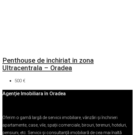
Penthouse de inchiriat in zona
Ultracentrala – Oradea
500 €
Agenție Imobiliara în Oradea
Oferim o gamă largă de servicii imobiliare, vânzări și închirieri
apartamente, case, vile, spații comerciale, birouri, terenuri, hoteluri,
pensiuni, etc. Servicii și consultanță imobiliară de cea mai înaltă