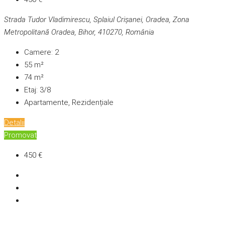
Strada Tudor Vladimirescu, Splaiul Crișanei, Oradea, Zona
Metropolitană Oradea, Bihor, 410270, România
Camere:
2
55
m²
74
m²
Etaj:
3/8
Apartamente, Rezidențiale
Detalii
Promovat
450 €