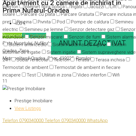
Apartament cu 2 camere de inchiriat in
Interfon
Internet fibra optica
Irigatii
Jacuzzi
Lift
Panour
Prima Nufarul-Oradea
solare
Parcare cu plata
Parcare Gratuita
Parcare inclusa i
pret
Piscina
Pivnita
Pod
Pompe de caldura
Semineu
400 €
electric
Semineu pe lemne
Senzor detectare gaz
Senzor
Promovat
De închiriat
indundatie
Senzor miscare
Senzori de fum
Sistem alarma
ANUNT DEZACTIVAT
Piața Nucetului, Nufărul,
Sistem antiincediu
Sistem automat de irigare
Sistem
Oradea, Zona
automat de irigatie
Sistem irigatie
Sistem supraveghere vid
Metropolitană Oradea, Bihor, 419025, România
24H
Soba/Teracota
Telefon
Terasa
Terasa inchisa
Termostat de ambient
Termostat de ambient in fiecare
incapere
Test
Utilitati in zona
Video interfon
Wifi
11
Prestige Imobiliare
View Listings
Telefon
0790340000
Telefon
0790340000
WhatsApp