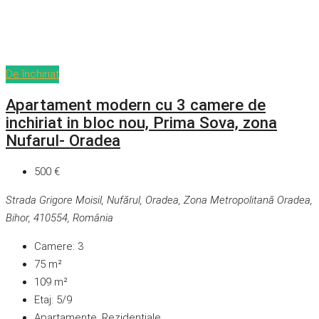
De închiriat
Apartament modern cu 3 camere de
inchiriat in bloc nou, Prima Sova, zona
Nufarul- Oradea
500 €
Strada Grigore Moisil, Nufărul, Oradea, Zona Metropolitană Oradea,
Bihor, 410554, România
Camere:
3
75
m²
109
m²
Etaj:
5/9
Apartamente, Rezidențiale