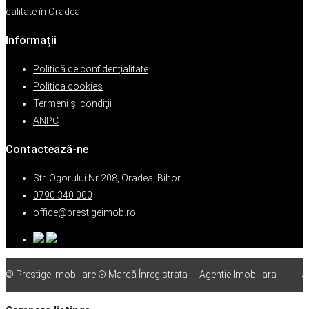
calitate în Oradea.
Informații
Politică de confidențialitate
Politica cookies
Termeni şi condiţii
ANPC
Contactează-ne
Str. Ogorului Nr 208, Oradea, Bihor
0790 340 000
office@prestigeimob.ro
© Prestige Imobiliare ® Marcă Înregistrata - - Agenție Imobiliara
vps