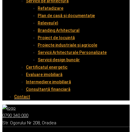
Servicii de arhitectură
Refatadizare
Plan de casă și documentație
Releveu(e)
Branding Arhitectural
Proiect de locuință
Proiecte industriale și agricole
Servicii Arhitecturale Personalizate
Servicii design buncăr
Certificatul energetic
Evaluare imobiliară
Intermediere imobiliară
Consultanță financiară
Contact
0790 340 000
Str. Ogorului Nr 208, Oradea