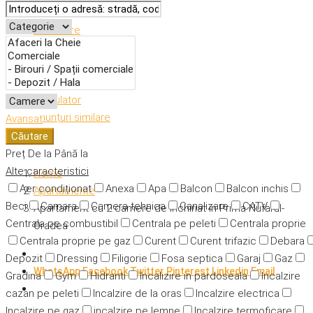
Descriere
Caracteristici
Adresă
Detalii
Calculator
Anunțuri similare
Avansat
Căutare
Preț
De la
Până la
Alte caracteristici
Home
Aer condiționat
Anexa
Apa
Balcon
Balcon inchis
Apartamente
Beci
Camara
Camera tehnica
Canalizare
CATV
Apartament cu 2 camere de inchiriat in Prima Nufarul-
Centrala pe combustibil
Centrala pe peleti
Centrala proprie
Oradea
Centrala proprie pe gaz
Curent
Curent trifazic
Debara
Depozit
Dressing
Filigorie
Fosa septica
Garaj
Gaz
WhatsApp
Facebook
Twitter
Pinterest
Linkedin
Email
Gradina
Gym
Hidranti
Incalizire in pardoseala
Incalzire
cazan pe peleti
Incalzire de la oras
Incalzire electrica
Incalzire pe gaz
incalzire pe lemne
Incalzire termoficare