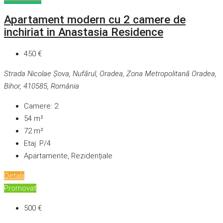
Apartament modern cu 2 camere de
inchiriat in Anastasia Residence
450 €
Strada Nicolae Șova, Nufărul, Oradea, Zona Metropolitană Oradea,
Bihor, 410585, România
Camere:
2
54
m²
72
m²
Etaj:
P/4
Apartamente, Rezidențiale
Detalii
Promovat
500 €