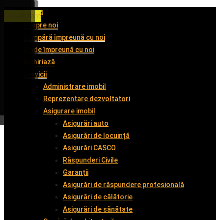
Acasă
De închiriat
De închiriat
De închiriat
De vânzare
Despre noi
Cumpără împreună cu noi
Vinde împreună cu noi
Închiriază
Servicii
Administrare imobil
Reprezentare dezvoltatori
Asigurare imobil
Asigurări auto
Asigurări de locuință
Asigurări CASCO
Răspunderi Civile
Garanții
Asigurări de răspundere profesională
Asigurări de călătorie
Asigurări de sănătate