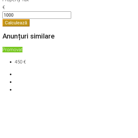
€
Calculează
Anunțuri similare
Promovat
450 €