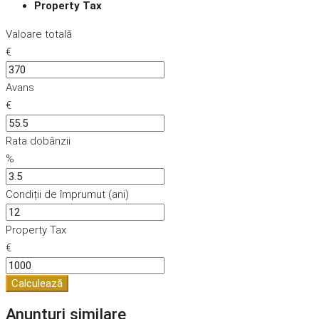
Property Tax
Valoare totală
€
Avans
€
Rata dobânzii
%
Condiții de împrumut (ani)
Property Tax
€
Calculează
Anunțuri similare