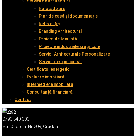
Servicii de arhitectură
Refatadizare
Plan de casă și documentație
Releveu(e)
Branding Arhitectural
Proiect de locuință
Proiecte industriale și agricole
Servicii Arhitecturale Personalizate
Servicii design buncăr
Certificatul energetic
Evaluare imobiliară
Intermediere imobiliară
Consultanță financiară
Contact
0790 340 000
Str. Ogorului Nr 208, Oradea