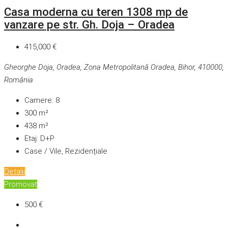
Casa moderna cu teren 1308 mp de
vanzare pe str. Gh. Doja – Oradea
415,000 €
Gheorghe Doja, Oradea, Zona Metropolitană Oradea, Bihor, 410000,
România
Camere:
8
300
m²
438
m²
Etaj:
D+P
Case / Vile, Rezidențiale
Detalii
Promovat
500 €