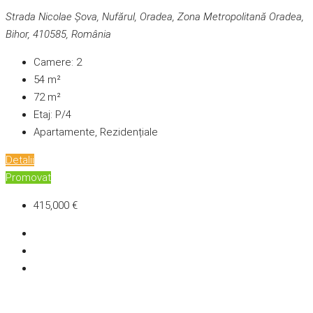
Strada Nicolae Șova, Nufărul, Oradea, Zona Metropolitană Oradea,
Bihor, 410585, România
Camere:
2
54
m²
72
m²
Etaj:
P/4
Apartamente, Rezidențiale
Detalii
Promovat
415,000 €