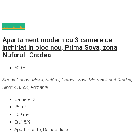
De închiriat
Apartament modern cu 3 camere de
inchiriat in bloc nou, Prima Sova, zona
Nufarul- Oradea
500 €
Strada Grigore Moisil, Nufărul, Oradea, Zona Metropolitană Oradea,
Bihor, 410554, România
Camere:
3
75
m²
109
m²
Etaj:
5/9
Apartamente, Rezidențiale