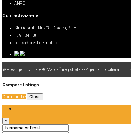
ANPC
Contactează-ne
Str. Ogorului Nr 208, Oradea, Bihor
0790 340 000
office@prestigeimob.ro
© Prestige Imobiliare ® Marcă Înregistrata - - Agenție Imobiliara
vps
Compare listings
Comparaţie
Close
Login
×