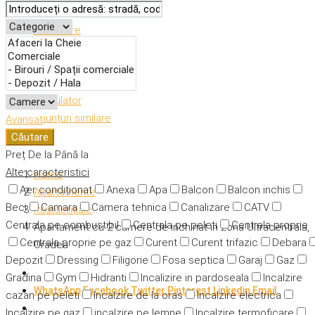
Descriere
Caracteristici
Adresă
Detalii
Calculator
Anunțuri similare
Avansat
Căutare
Preț
De la
Până la
Alte caracteristici
Home
Aer condiționat
Anexa
Apa
Balcon
Balcon inchis
Apartamente
Beci
Camara
Camera tehnica
Canalizare
CATV
Rezidențiale
Centrala pe combustibil
Centrala pe peleti
Centrala proprie
Apartament cu 2 camere de inchiriat in zona Ultracentrala,
Centrala proprie pe gaz
Curent
Curent trifazic
Debara
Oradea
Depozit
Dressing
Filigorie
Fosa septica
Garaj
Gaz
Gradina
Gym
Hidranti
Incalizire in pardoseala
Incalzire
WhatsApp
Facebook
Twitter
Pinterest
Linkedin
Email
cazan pe peleti
Incalzire de la oras
Incalzire electrica
Incalzire pe gaz
incalzire pe lemne
Incalzire termoficare