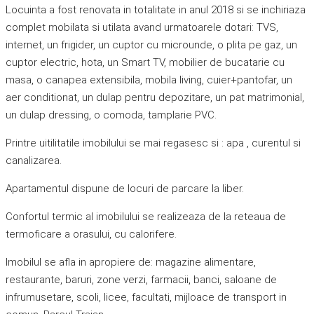
Locuinta a fost renovata in totalitate in anul 2018 si se inchiriaza
complet mobilata si utilata avand urmatoarele dotari: TVS,
internet, un frigider, un cuptor cu microunde, o plita pe gaz, un
cuptor electric, hota, un Smart TV, mobilier de bucatarie cu
masa, o canapea extensibila, mobila living, cuier+pantofar, un
aer conditionat, un dulap pentru depozitare, un pat matrimonial,
un dulap dressing, o comoda, tamplarie PVC.
Printre uitilitatile imobilului se mai regasesc si : apa , curentul si
canalizarea.
Apartamentul dispune de locuri de parcare la liber.
Confortul termic al imobilului se realizeaza de la reteaua de
termoficare a orasului, cu calorifere.
Imobilul se afla in apropiere de: magazine alimentare,
restaurante, baruri, zone verzi, farmacii, banci, saloane de
infrumusetare, scoli, licee, facultati, mijloace de transport in