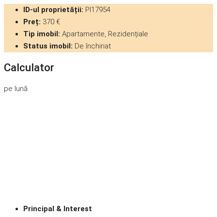
ID-ul proprietății:
PI17954
Preț:
370 €
Tip imobil:
Apartamente, Rezidențiale
Status imobil:
De închiriat
Calculator
pe lună
Principal & Interest