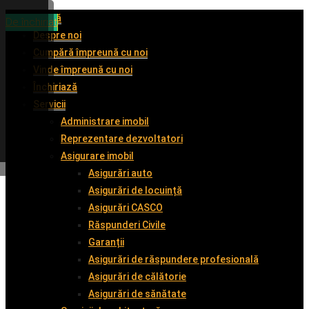
Acasă
De închiriat
De închiriat
De vânzare
De închiriat
Despre noi
Cumpără împreună cu noi
Vinde împreună cu noi
Închiriază
Servicii
Administrare imobil
Reprezentare dezvoltatori
Asigurare imobil
Asigurări auto
Asigurări de locuință
Asigurări CASCO
Răspunderi Civile
Garanții
Asigurări de răspundere profesională
Asigurări de călătorie
Asigurări de sănătate