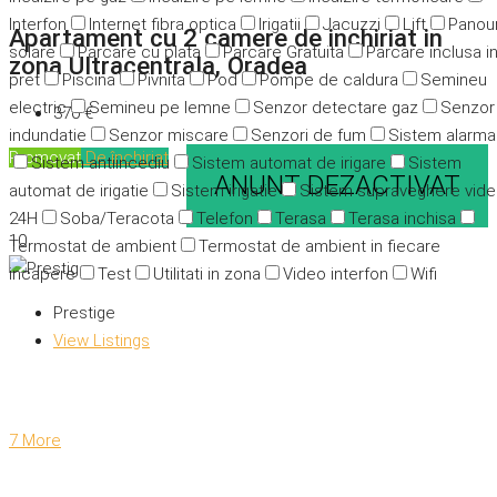
Interfon
Internet fibra optica
Irigatii
Jacuzzi
Lift
Panour
Apartament cu 2 camere de inchiriat in
solare
Parcare cu plata
Parcare Gratuita
Parcare inclusa i
zona Ultracentrala, Oradea
pret
Piscina
Pivnita
Pod
Pompe de caldura
Semineu
electric
Semineu pe lemne
Senzor detectare gaz
Senzor
370 €
indundatie
Senzor miscare
Senzori de fum
Sistem alarma
Promovat
De închiriat
Sistem antiincediu
Sistem automat de irigare
Sistem
ANUNT DEZACTIVAT
automat de irigatie
Sistem irigatie
Sistem supraveghere vid
24H
Soba/Teracota
Telefon
Terasa
Terasa inchisa
10
Termostat de ambient
Termostat de ambient in fiecare
incapere
Test
Utilitati in zona
Video interfon
Wifi
Prestige
View Listings
7 More