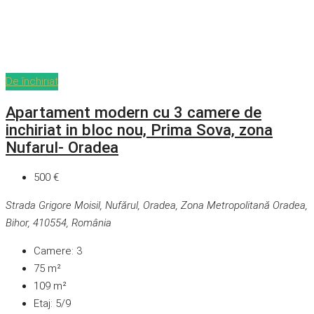
De închiriat
Apartament modern cu 3 camere de
inchiriat in bloc nou, Prima Sova, zona
Nufarul- Oradea
500 €
Strada Grigore Moisil, Nufărul, Oradea, Zona Metropolitană Oradea,
Bihor, 410554, România
Camere:
3
75
m²
109
m²
Etaj:
5/9