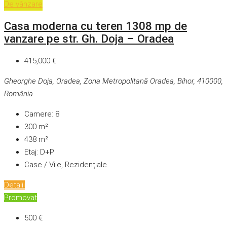
De vânzare
Casa moderna cu teren 1308 mp de
vanzare pe str. Gh. Doja – Oradea
415,000 €
Gheorghe Doja, Oradea, Zona Metropolitană Oradea, Bihor, 410000,
România
Camere:
8
300
m²
438
m²
Etaj:
D+P
Case / Vile, Rezidențiale
Detalii
Promovat
500 €