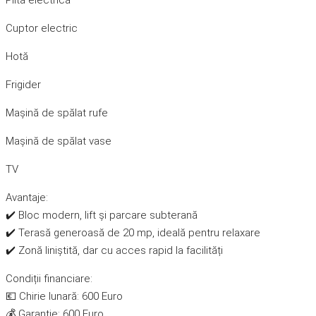
Plită electrică
Cuptor electric
Hotă
Frigider
Mașină de spălat rufe
Mașină de spălat vase
TV
Avantaje:
✔️ Bloc modern, lift și parcare subterană
✔️ Terasă generoasă de 20 mp, ideală pentru relaxare
✔️ Zonă liniștită, dar cu acces rapid la facilități
Condiții financiare:
💶 Chirie lunară: 600 Euro
💰 Garanție: 600 Euro