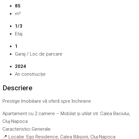
85
m²
1/3
Etaj
1
Garaj / Loc de parcare
2024
An construcție
Descriere
Prestige Imobiliare vă oferă spre închiriere:
Apartament cu 2 camere – Mobilat și utilat str. Calea Baciului,
Cluj-Napoca
Caracteristici Generale:
📍 Locație: Ego Residence, Calea Băișorii, Cluj-Napoca