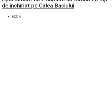
de inchiriat pe Calea Baciului
600 €