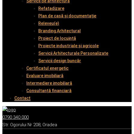
Servicii de arhitectură
Refatadizare
Plan de casă și documentație
Releveu(e)
Branding Arhitectural
Proiect de locuință
Proiecte industriale și agricole
Servicii Arhitecturale Personalizate
Servicii design buncăr
Certificatul energetic
Evaluare imobiliară
Intermediere imobiliară
Consultanță financiară
Contact
0790 340 000
Str. Ogorului Nr 208, Oradea