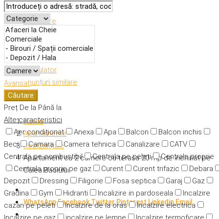
Descriere
Caracteristici
Adresă
Detalii
Calculator
Anunțuri similare
Avansat
Căutare
Preț
De la
Până la
Alte caracteristici
Home
Aer condiționat
Anexa
Apa
Balcon
Balcon inchis
Apartamente
Beci
Camara
Camera tehnica
Canalizare
CATV
Rezidențiale
Centrala pe combustibil
Centrala pe peleti
Centrala proprie
Apartament cu 2 camere cu terasa 20 mp de inchiriat pe
Centrala proprie pe gaz
Curent
Curent trifazic
Debara
Calea Baciului
Depozit
Dressing
Filigorie
Fosa septica
Garaj
Gaz
Gradina
Gym
Hidranti
Incalizire in pardoseala
Incalzire
WhatsApp
Facebook
Twitter
Pinterest
Linkedin
Email
cazan pe peleti
Incalzire de la oras
Incalzire electrica
Incalzire pe gaz
incalzire pe lemne
Incalzire termoficare