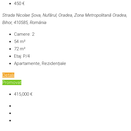
450 €
Strada Nicolae Șova, Nufărul, Oradea, Zona Metropolitană Oradea,
Bihor, 410585, România
Camere:
2
54
m²
72
m²
Etaj:
P/4
Apartamente, Rezidențiale
Detalii
Promovat
415,000 €