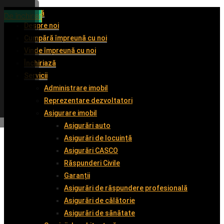
Acasă
De închiriat
De închiriat
De vânzare
De închiriat
Despre noi
Cumpără împreună cu noi
Vinde împreună cu noi
Închiriază
Servicii
Administrare imobil
Reprezentare dezvoltatori
Asigurare imobil
Asigurări auto
Asigurări de locuință
Asigurări CASCO
Răspunderi Civile
Garanții
Asigurări de răspundere profesională
Asigurări de călătorie
Asigurări de sănătate