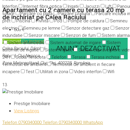
Interfon
Internet fibra optica
Irigatii
Jacuzzi
Lift
Panour
Apartament cu 2 camere cu terasa 20 mp
solare
Parcare cu plata
Parcare Gratuita
Parcare inclusa i
de inchiriat pe Calea Baciului
pret
Piscina
Pivnita
Pod
Pompe de caldura
Semineu
electric
Semineu pe lemne
Senzor detectare gaz
Senzor
600 €
indundatie
Senzor miscare
Senzori de fum
Sistem alarma
Promovat
De închiriat
Sistem antiincediu
Sistem automat de irigare
Sistem
ANUNT DEZACTIVAT
Calea Baciului, Dâmbul
automat de irigatie
Sistem irigatie
Sistem supraveghere vid
Rotund, Cluj-Napoca,
24H
Soba/Teracota
Telefon
Terasa
Terasa inchisa
Zona Metropolitană Cluj, Cluj, 400228, România
Termostat de ambient
Termostat de ambient in fiecare
incapere
Test
Utilitati in zona
Video interfon
Wifi
13
Prestige Imobiliare
View Listings
Telefon
0790340000
Telefon
0790340000
WhatsApp