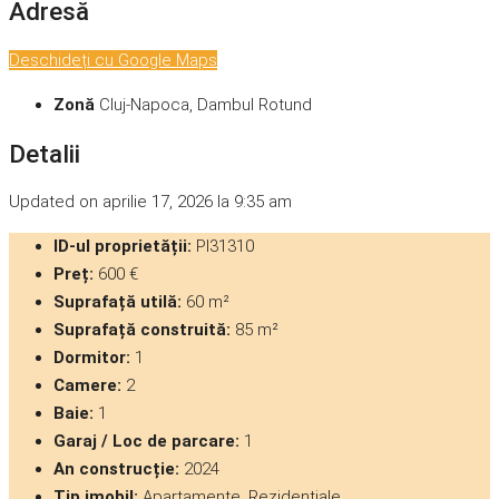
Adresă
Deschideți cu Google Maps
Zonă
Cluj-Napoca, Dambul Rotund
Detalii
Updated on aprilie 17, 2026 la 9:35 am
ID-ul proprietății:
PI31310
Preț:
600 €
Suprafață utilă:
60 m²
Suprafață construită:
85 m²
Dormitor:
1
Camere:
2
Baie:
1
Garaj / Loc de parcare:
1
An construcție:
2024
Tip imobil:
Apartamente, Rezidențiale