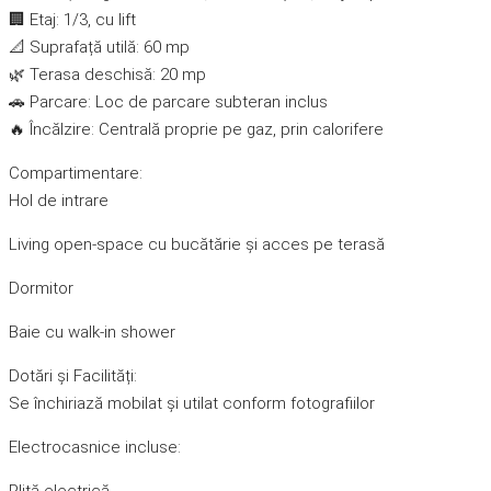
🏢 Etaj: 1/3, cu lift
📐 Suprafață utilă: 60 mp
🌿 Terasa deschisă: 20 mp
🚗 Parcare: Loc de parcare subteran inclus
🔥 Încălzire: Centrală proprie pe gaz, prin calorifere
Compartimentare:
Hol de intrare
Living open-space cu bucătărie și acces pe terasă
Dormitor
Baie cu walk-in shower
Dotări și Facilități:
Se închiriază mobilat și utilat conform fotografiilor
Electrocasnice incluse: