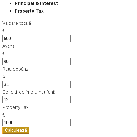
Principal & Interest
Property Tax
Valoare totală
€
Avans
€
Rata dobânzii
%
Condiții de împrumut (ani)
Property Tax
€
Calculează