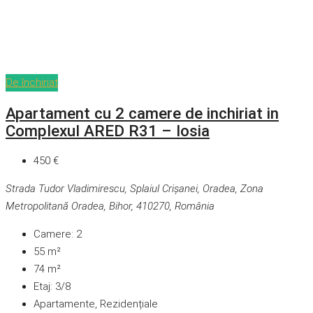
De închiriat
Apartament cu 2 camere de inchiriat in
Complexul ARED R31 – Iosia
450 €
Strada Tudor Vladimirescu, Splaiul Crișanei, Oradea, Zona
Metropolitană Oradea, Bihor, 410270, România
Camere:
2
55
m²
74
m²
Etaj:
3/8
Apartamente, Rezidențiale