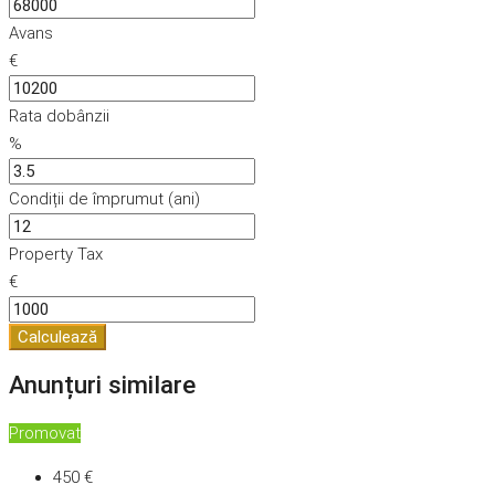
Avans
€
Rata dobânzii
%
Condiții de împrumut (ani)
Property Tax
€
Calculează
Anunțuri similare
Promovat
450 €