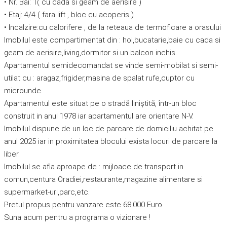
• Nr. Bai: 1( cu cada si geam de aerisire )
• Etaj: 4/4 ( fara lift , bloc cu acoperis )
• Incalzire:cu calorifere , de la reteaua de termoficare a orasului
Imobilul este compartimentat din : hol,bucatarie,baie cu cada si
geam de aerisire,living,dormitor si un balcon inchis.
Apartamentul semidecomandat se vinde semi-mobilat si semi-
utilat cu : aragaz,frigider,masina de spalat rufe,cuptor cu
microunde.
Apartamentul este situat pe o stradă liniștită, într-un bloc
construit in anul 1978 iar apartamentul are orientare N-V.
Imobilul dispune de un loc de parcare de domiciliu achitat pe
anul 2025 iar in proximitatea blocului exista locuri de parcare la
liber.
Imobilul se afla aproape de : mijloace de transport in
comun,centura Oradiei,restaurante,magazine alimentare si
supermarket-uri,parc,etc.
Pretul propus pentru vanzare este 68.000 Euro.
Suna acum pentru a programa o vizionare !