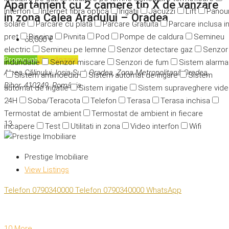
Apartament cu 2 camere tip X de vanzare
Interfon
Internet fibra optica
Irigatii
Jacuzzi
Lift
Panour
in zona Calea Aradului – Oradea
solare
Parcare cu plata
Parcare Gratuita
Parcare inclusa i
pret
Piscina
Pivnita
Pod
Pompe de caldura
Semineu
68,000 €
electric
Semineu pe lemne
Senzor detectare gaz
Senzor
Promovat
De vânzare
indundatie
Senzor miscare
Senzori de fum
Sistem alarma
Aleea Călinului, Ioșia Sud, Oradea, Zona Metropolitană Oradea,
Sistem antiincediu
Sistem automat de irigare
Sistem
Bihor, 410249, România
automat de irigatie
Sistem irigatie
Sistem supraveghere vid
24H
Soba/Teracota
Telefon
Terasa
Terasa inchisa
Termostat de ambient
Termostat de ambient in fiecare
13
incapere
Test
Utilitati in zona
Video interfon
Wifi
Prestige Imobiliare
View Listings
Telefon
0790340000
Telefon
0790340000
WhatsApp
10 More