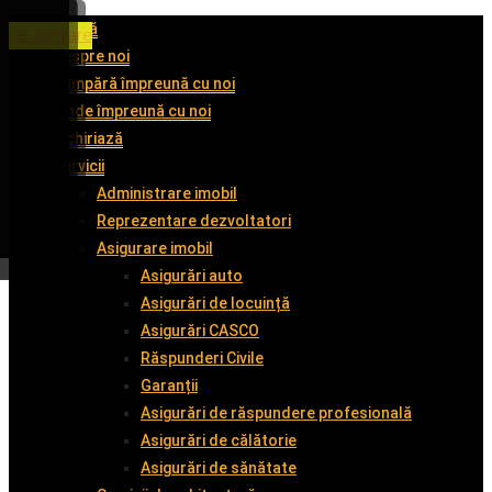
Acasă
De închiriat
De închiriat
De închiriat
De vânzare
Despre noi
Cumpără împreună cu noi
Vinde împreună cu noi
Închiriază
Servicii
Administrare imobil
Reprezentare dezvoltatori
Asigurare imobil
Asigurări auto
Asigurări de locuință
Asigurări CASCO
Răspunderi Civile
Garanții
Asigurări de răspundere profesională
Asigurări de călătorie
Asigurări de sănătate