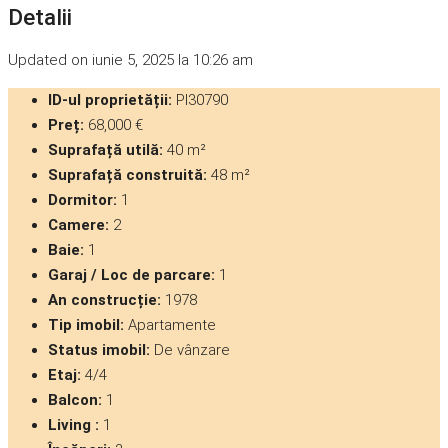
Detalii
Updated on iunie 5, 2025 la 10:26 am
ID-ul proprietății:
PI30790
Preț:
68,000 €
Suprafață utilă:
40 m²
Suprafață construită:
48 m²
Dormitor:
1
Camere:
2
Baie:
1
Garaj / Loc de parcare:
1
An construcție:
1978
Tip imobil:
Apartamente
Status imobil:
De vânzare
Etaj:
4/4
Balcon:
1
Living :
1