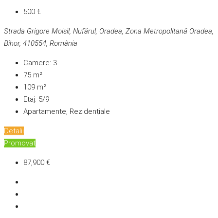
500 €
Strada Grigore Moisil, Nufărul, Oradea, Zona Metropolitană Oradea,
Bihor, 410554, România
Camere:
3
75
m²
109
m²
Etaj:
5/9
Apartamente, Rezidențiale
Detalii
Promovat
87,900 €