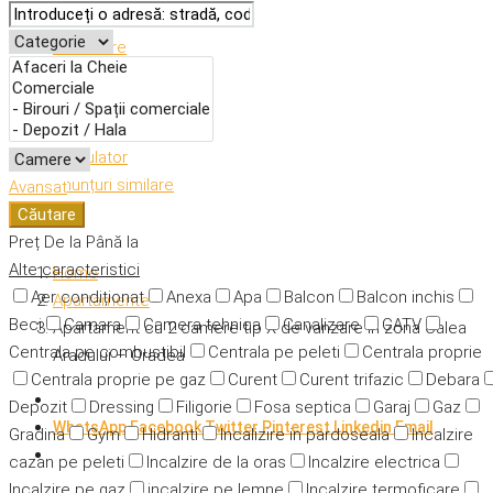
Descriere
Caracteristici
Adresă
Detalii
Calculator
Anunțuri similare
Avansat
Căutare
Preț
De la
Până la
Alte caracteristici
Home
Aer condiționat
Anexa
Apa
Balcon
Balcon inchis
Apartamente
Beci
Camara
Camera tehnica
Canalizare
CATV
Apartament cu 2 camere tip X de vanzare in zona Calea
Centrala pe combustibil
Centrala pe peleti
Centrala proprie
Aradului – Oradea
Centrala proprie pe gaz
Curent
Curent trifazic
Debara
Depozit
Dressing
Filigorie
Fosa septica
Garaj
Gaz
WhatsApp
Facebook
Twitter
Pinterest
Linkedin
Email
Gradina
Gym
Hidranti
Incalizire in pardoseala
Incalzire
cazan pe peleti
Incalzire de la oras
Incalzire electrica
Incalzire pe gaz
incalzire pe lemne
Incalzire termoficare