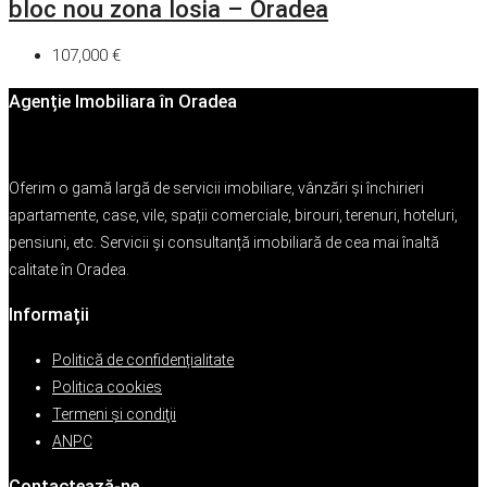
bloc nou zona Iosia – Oradea
107,000 €
Agenție Imobiliara în Oradea
Oferim o gamă largă de servicii imobiliare, vânzări și închirieri
apartamente, case, vile, spații comerciale, birouri, terenuri, hoteluri,
pensiuni, etc. Servicii și consultanță imobiliară de cea mai înaltă
calitate în Oradea.
Informații
Politică de confidențialitate
Politica cookies
Termeni şi condiţii
ANPC
Contactează-ne