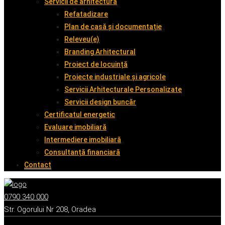
Servicii de arhitectură
Refatadizare
Plan de casă și documentație
Releveu(e)
Branding Arhitectural
Proiect de locuință
Proiecte industriale și agricole
Servicii Arhitecturale Personalizate
Servicii design buncăr
Certificatul energetic
Evaluare imobiliară
Intermediere imobiliară
Consultanță financiară
Contact
0790 340 000
Str. Ogorului Nr 208, Oradea