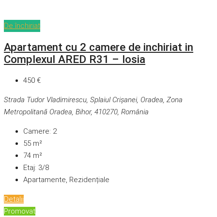
De închiriat
Apartament cu 2 camere de inchiriat in
Complexul ARED R31 – Iosia
450 €
Strada Tudor Vladimirescu, Splaiul Crișanei, Oradea, Zona
Metropolitană Oradea, Bihor, 410270, România
Camere:
2
55
m²
74
m²
Etaj:
3/8
Apartamente, Rezidențiale
Detalii
Promovat