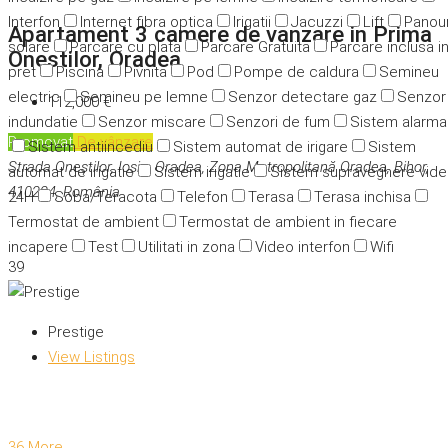
Interfon
Internet fibra optica
Irigatii
Jacuzzi
Lift
Panour
Apartament 3 camere de vanzare in Prima
solare
Parcare cu plata
Parcare Gratuita
Parcare inclusa i
Onestilor, Oradea
pret
Piscina
Pivnita
Pod
Pompe de caldura
Semineu
electric
Semineu pe lemne
Senzor detectare gaz
Senzor
112,000 €
indundatie
Senzor miscare
Senzori de fum
Sistem alarma
Promovat
De vânzare
Sistem antiincediu
Sistem automat de irigare
Sistem
Strada Oneștilor, Ioşia, Oradea, Zona Metropolitană Oradea, Bihor,
automat de irigatie
Sistem irigatie
Sistem supraveghere vid
410224, România
24H
Soba/Teracota
Telefon
Terasa
Terasa inchisa
Termostat de ambient
Termostat de ambient in fiecare
incapere
Test
Utilitati in zona
Video interfon
Wifi
39
Prestige
View Listings
36 More