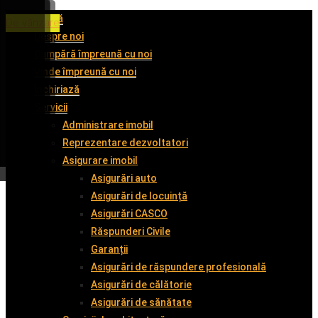
Acasă
De închiriat
De închiriat
De închiriat
De vânzare
Despre noi
Cumpără împreună cu noi
Vinde împreună cu noi
Închiriază
Servicii
Administrare imobil
Reprezentare dezvoltatori
Asigurare imobil
Asigurări auto
Asigurări de locuință
Asigurări CASCO
Răspunderi Civile
Garanții
Asigurări de răspundere profesională
Asigurări de călătorie
Asigurări de sănătate