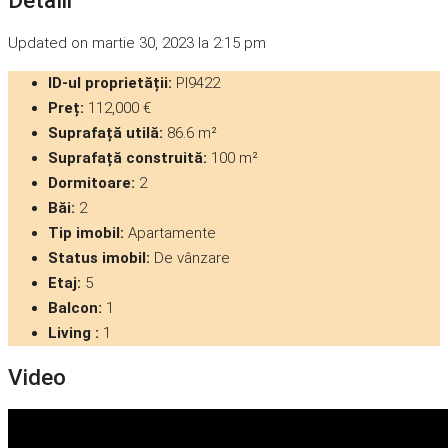
Updated on martie 30, 2023 la 2:15 pm
ID-ul proprietății:
PI9422
Preț:
112,000 €
Suprafață utilă:
86.6 m²
Suprafață construită:
100 m²
Dormitoare:
2
Băi:
2
Tip imobil:
Apartamente
Status imobil:
De vânzare
Etaj:
5
Balcon:
1
Living :
1
Video