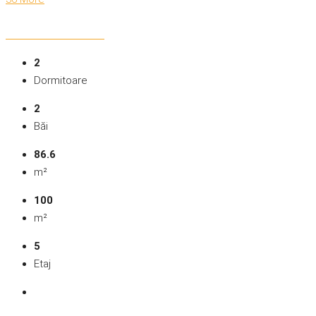
2
Dormitoare
2
Băi
86.6
m²
100
m²
5
Etaj