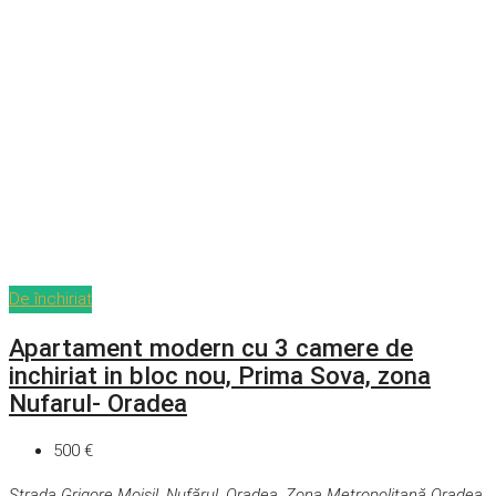
De închiriat
Apartament modern cu 3 camere de
inchiriat in bloc nou, Prima Sova, zona
Nufarul- Oradea
500 €
Strada Grigore Moisil, Nufărul, Oradea, Zona Metropolitană Oradea,