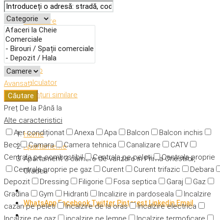
Descriere
Caracteristici
Adresă
Detalii
Video
Calculator
Avansat
Anunțuri similare
Căutare
Preț
De la
Până la
Alte caracteristici
Aer condiționat
Anexa
Apa
Balcon
Balcon inchis
Home
Beci
Camara
Camera tehnica
Canalizare
CATV
Apartamente
Centrala pe combustibil
Centrala pe peleti
Centrala proprie
Apartament 3 camere de vanzare in Prima Onestilor,
Centrala proprie pe gaz
Curent
Curent trifazic
Debara
Oradea
Depozit
Dressing
Filigorie
Fosa septica
Garaj
Gaz
Gradina
Gym
Hidranti
Incalizire in pardoseala
Incalzire
WhatsApp
Facebook
Twitter
Pinterest
Linkedin
Email
cazan pe peleti
Incalzire de la oras
Incalzire electrica
Incalzire pe gaz
incalzire pe lemne
Incalzire termoficare