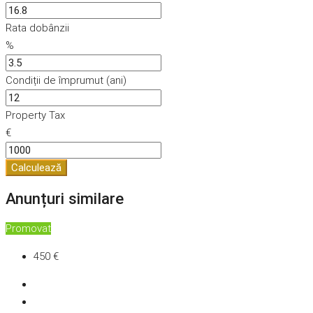
Rata dobânzii
%
Condiții de împrumut (ani)
Property Tax
€
Calculează
Anunțuri similare
Promovat
450 €