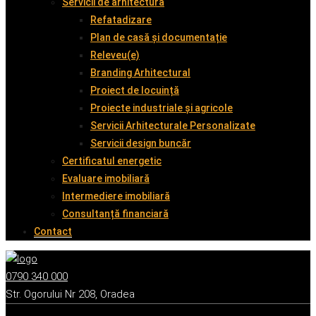
Servicii de arhitectură
Refatadizare
Plan de casă și documentație
Releveu(e)
Branding Arhitectural
Proiect de locuință
Proiecte industriale și agricole
Servicii Arhitecturale Personalizate
Servicii design buncăr
Certificatul energetic
Evaluare imobiliară
Intermediere imobiliară
Consultanță financiară
Contact
0790 340 000
Str. Ogorului Nr 208, Oradea