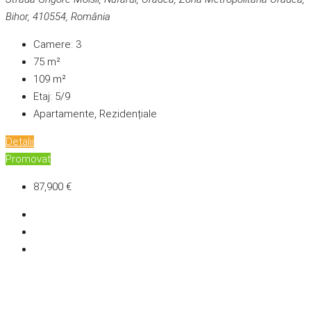
Bihor, 410554, România
Camere:
3
75
m²
109
m²
Etaj:
5/9
Apartamente, Rezidențiale
Detalii
Promovat
87,900 €