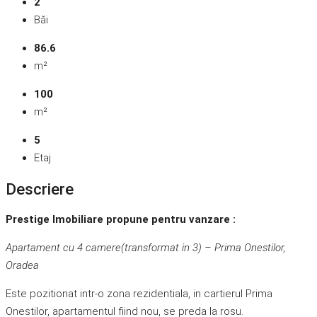
2
Băi
86.6
m²
100
m²
5
Etaj
Descriere
Prestige Imobiliare propune pentru vanzare :
Apartament cu 4 camere(transformat in 3) – Prima Onestilor,
Oradea
Este pozitionat intr-o zona rezidentiala, in cartierul Prima
Onestilor, apartamentul fiind nou, se preda la rosu.