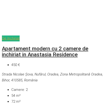
De închiriat
Apartament modern cu 2 camere de
inchiriat in Anastasia Residence
450 €
Strada Nicolae Șova, Nufărul, Oradea, Zona Metropolitană Oradea,
Bihor, 410585, România
Camere:
2
54
m²
72
m²