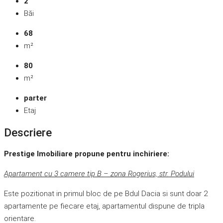
2
Băi
68
m²
80
m²
parter
Etaj
Descriere
Prestige Imobiliare propune pentru inchiriere:
Apartament cu 3 camere tip B – zona Rogerius, str. Podului
Este pozitionat in primul bloc de pe Bdul Dacia si sunt doar 2
apartamente pe fiecare etaj, apartamentul dispune de tripla
orientare.