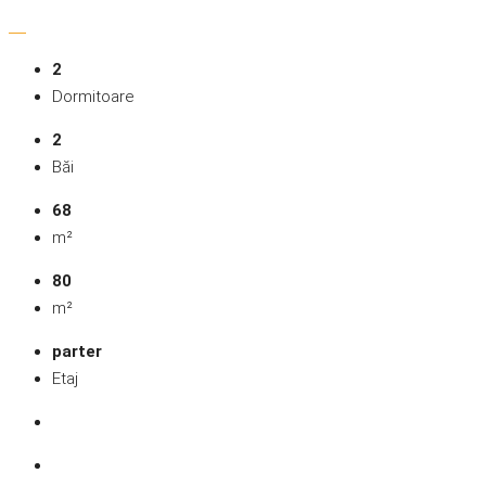
2
Dormitoare
2
Băi
68
m²
80
m²
parter
Etaj