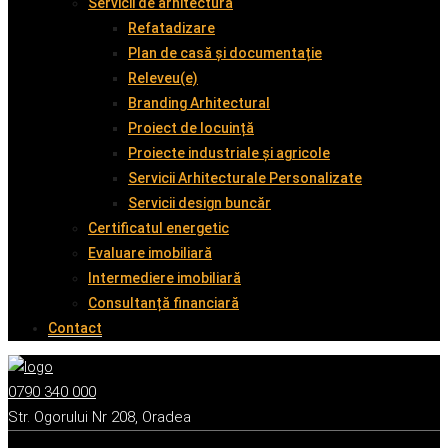
Servicii de arhitectură
Refatadizare
Plan de casă și documentație
Releveu(e)
Branding Arhitectural
Proiect de locuință
Proiecte industriale și agricole
Servicii Arhitecturale Personalizate
Servicii design buncăr
Certificatul energetic
Evaluare imobiliară
Intermediere imobiliară
Consultanță financiară
Contact
0790 340 000
Str. Ogorului Nr 208, Oradea