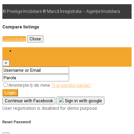
© Prestige Imobiliare ® Marcă Înregistrata - - Agenție Imobiliara
vps
Compare listings
Comparaţie
Close
Login
×
Amintește-ți de mine
Ti-ai pierdut parola?
Login
Continue with Facebook
Sign in with google
User registration is disabled for demo purpose.
Reset Password