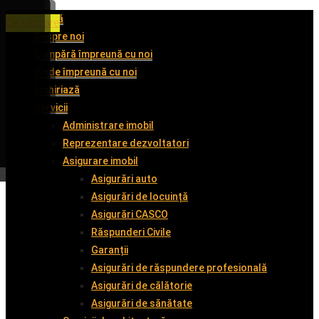
Acasă
De închiriat
De închiriat
De închiriat
De vânzare
Despre noi
Cumpără împreună cu noi
Vinde împreună cu noi
Închiriază
Servicii
Administrare imobil
Reprezentare dezvoltatori
Asigurare imobil
Asigurări auto
Asigurări de locuință
Asigurări CASCO
Răspunderi Civile
Garanții
Asigurări de răspundere profesională
Asigurări de călătorie
Asigurări de sănătate