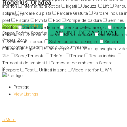
Rogerius, Oradea
Interfon
Internet fibra optica
Irigatii
Jacuzzi
Lift
Panour
solare
Parcare cu plata
Parcare Gratuita
Parcare inclusa i
350 €
pret
Piscina
Pivnita
Pod
Pompe de caldura
Semineu
Promovat
De închiriat
electric
Semineu pe lemne
Senzor detectare gaz
Senzor
ANUNT DEZACTIVAT
Strada Podului, Rogerius,
indundatie
Senzor miscare
Senzori de fum
Sistem alarma
Oradea, Zona
Sistem antiincediu
Sistem automat de irigare
Sistem
Metropolitană Oradea, Bihor, 410365, România
automat de irigatie
Sistem irigatie
Sistem supraveghere vid
24H
Soba/Teracota
Telefon
Terasa
Terasa inchisa
Termostat de ambient
Termostat de ambient in fiecare
8
incapere
Test
Utilitati in zona
Video interfon
Wifi
Prestige
View Listings
5 More