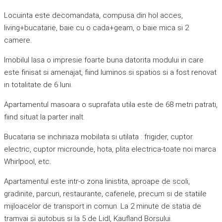
Locuinta este decomandata, compusa din hol acces,
living+bucatarie, baie cu o cada+geam, o baie mica si 2
camere.
Imobilul lasa o impresie foarte buna datorita modului in care
este finisat si amenajat, fiind luminos si spatios si a fost renovat
in totalitate de 6 luni.
Apartamentul masoara o suprafata utila este de 68 metri patrati,
fiind situat la parter inalt.
Bucataria se inchiriaza mobilata si utilata : frigider, cuptor
electric, cuptor microunde, hota, plita electrica-toate noi marca
Whirlpool, etc.
Apartamentul este intr-o zona linistita, aproape de scoli,
gradinite, parcuri, restaurante, cafenele, precum si de statiile
mijloacelor de transport in comun. La 2 minute de statia de
tramvai si autobus si la 5 de Lidl, Kaufland Borsului.