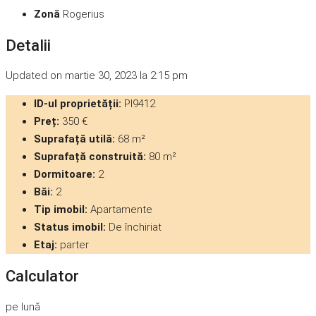
Zonă
Rogerius
Detalii
Updated on martie 30, 2023 la 2:15 pm
ID-ul proprietății:
PI9412
Preț:
350 €
Suprafață utilă:
68 m²
Suprafață construită:
80 m²
Dormitoare:
2
Băi:
2
Tip imobil:
Apartamente
Status imobil:
De închiriat
Etaj:
parter
Calculator
pe lună