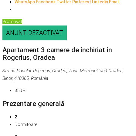
WhatsApp
Facebook
Twitter
Pinterest
Linkedin
Email
Promovat
ANUNT DEZACTIVAT
Apartament 3 camere de inchiriat in
Rogerius, Oradea
Strada Podului, Rogerius, Oradea, Zona Metropolitană Oradea,
Bihor, 410365, România
350 €
Prezentare generală
2
Dormitoare