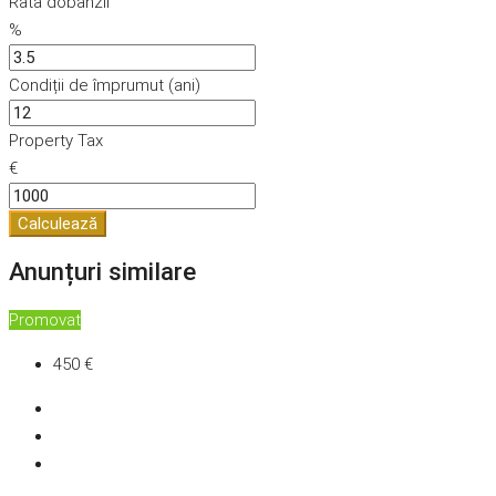
Rata dobânzii
%
Condiții de împrumut (ani)
Property Tax
€
Calculează
Anunțuri similare
Promovat
450 €