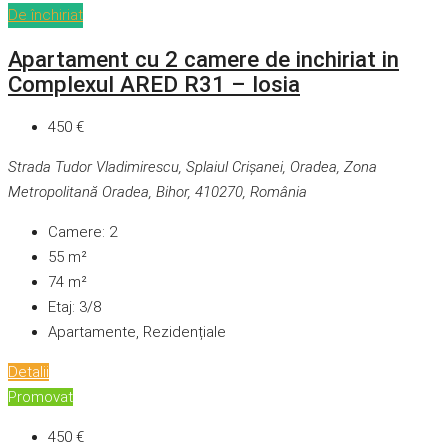
De închiriat
Apartament cu 2 camere de inchiriat in
Complexul ARED R31 – Iosia
450 €
Strada Tudor Vladimirescu, Splaiul Crișanei, Oradea, Zona
Metropolitană Oradea, Bihor, 410270, România
Camere:
2
55
m²
74
m²
Etaj:
3/8
Apartamente, Rezidențiale
Detalii
Promovat
450 €