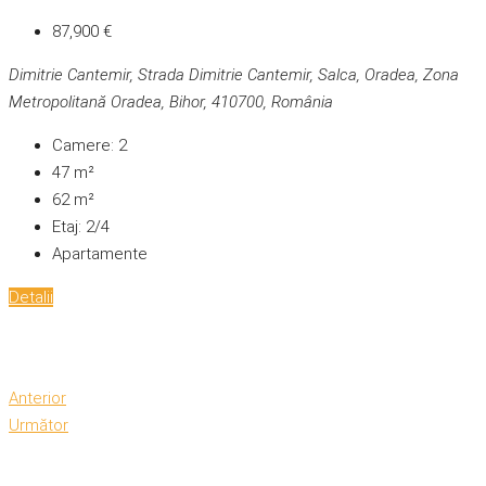
87,900 €
Dimitrie Cantemir, Strada Dimitrie Cantemir, Salca, Oradea, Zona
Metropolitană Oradea, Bihor, 410700, România
Camere:
2
47
m²
62
m²
Etaj:
2/4
Apartamente
Detalii
Anterior
Următor