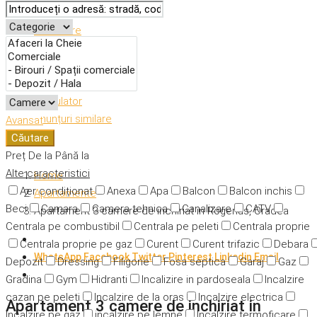
Descriere
Caracteristici
Adresă
Detalii
Calculator
Anunțuri similare
Avansat
Căutare
Preț
De la
Până la
Alte caracteristici
Home
Aer condiționat
Anexa
Apa
Balcon
Balcon inchis
Apartamente
Beci
Camara
Camera tehnica
Canalizare
CATV
Apartament 3 camere de inchiriat in Rogerius, Oradea
Centrala pe combustibil
Centrala pe peleti
Centrala proprie
Centrala proprie pe gaz
Curent
Curent trifazic
Debara
WhatsApp
Facebook
Twitter
Pinterest
Linkedin
Email
Depozit
Dressing
Filigorie
Fosa septica
Garaj
Gaz
Gradina
Gym
Hidranti
Incalizire in pardoseala
Incalzire
cazan pe peleti
Incalzire de la oras
Incalzire electrica
Apartament 3 camere de inchiriat in
Incalzire pe gaz
incalzire pe lemne
Incalzire termoficare