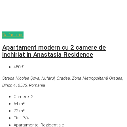
De închiriat
Apartament modern cu 2 camere de
inchiriat in Anastasia Residence
450 €
Strada Nicolae Șova, Nufărul, Oradea, Zona Metropolitană Oradea,
Bihor, 410585, România
Camere:
2
54
m²
72
m²
Etaj:
P/4
Apartamente, Rezidențiale