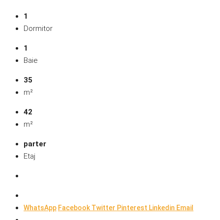
1
Dormitor
1
Baie
35
m²
42
m²
parter
Etaj
WhatsApp
Facebook
Twitter
Pinterest
Linkedin
Email