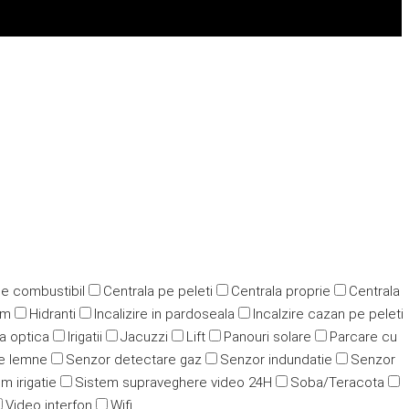
pe combustibil
Centrala pe peleti
Centrala proprie
Centrala
ym
Hidranti
Incalizire in pardoseala
Incalzire cazan pe peleti
ra optica
Irigatii
Jacuzzi
Lift
Panouri solare
Parcare cu
e lemne
Senzor detectare gaz
Senzor indundatie
Senzor
m irigatie
Sistem supraveghere video 24H
Soba/Teracota
Video interfon
Wifi