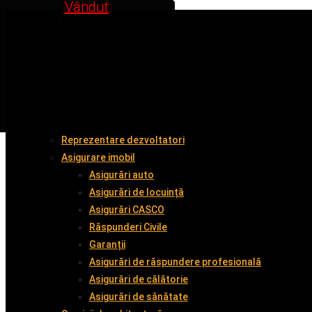
Inchiriat
Inchiriat
Vândut
Vândut
Vândut
Vândut
Acasă
Despre noi
Cumpără împreună cu noi
Vinde împreună cu noi
Închiriază
Servicii
Administrare imobil
Reprezentare dezvoltatori
Asigurare imobil
Asigurări auto
Asigurări de locuință
Asigurări CASCO
Răspunderi Civile
Garanții
Asigurări de răspundere profesională
Asigurări de călătorie
Asigurări de sănătate