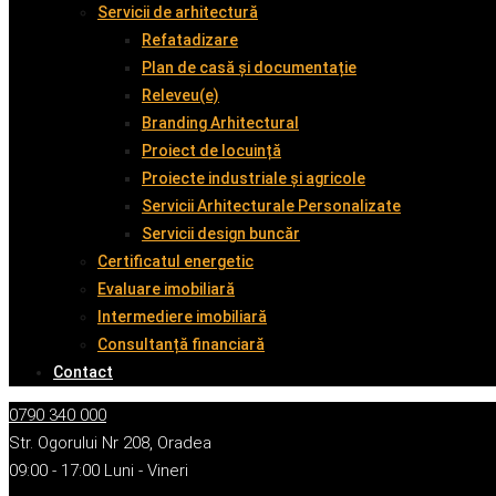
Servicii de arhitectură
Refatadizare
Plan de casă și documentație
Releveu(e)
Branding Arhitectural
Proiect de locuință
Proiecte industriale și agricole
Servicii Arhitecturale Personalizate
Servicii design buncăr
Certificatul energetic
Evaluare imobiliară
Intermediere imobiliară
Consultanță financiară
Contact
0790 340 000
Str. Ogorului Nr 208, Oradea
09:00 - 17:00 Luni - Vineri