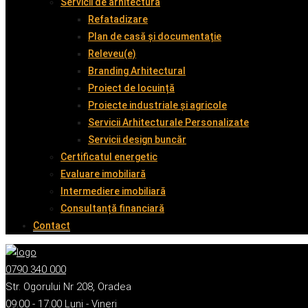
Servicii de arhitectură
Refatadizare
Plan de casă și documentație
Releveu(e)
Branding Arhitectural
Proiect de locuință
Proiecte industriale și agricole
Servicii Arhitecturale Personalizate
Servicii design buncăr
Certificatul energetic
Evaluare imobiliară
Intermediere imobiliară
Consultanță financiară
Contact
0790 340 000
Str. Ogorului Nr 208, Oradea
09:00 - 17:00 Luni - Vineri