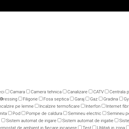
ci
Camara
Camera tehnica
Canalizare
CATV
Centrala 
ea
Dressing
Filigorie
Fosa septica
Garaj
Gaz
Gradina
G
ncalzire pe lemne
Incalzire termoficare
Interfon
Internet fib
nita
Pod
Pompe de caldura
Semineu electric
Semineu p
u
Sistem automat de irigare
Sistem automat de irigatie
Siste
rmostat de ambient in fiecare incapere
Test
Utilitati in zona