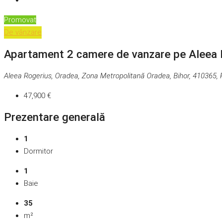
Promovat
De vânzare
Apartament 2 camere de vanzare pe Aleea 
Aleea Rogerius, Oradea, Zona Metropolitană Oradea, Bihor, 410365,
47,900 €
Prezentare generală
1
Dormitor
1
Baie
35
m²