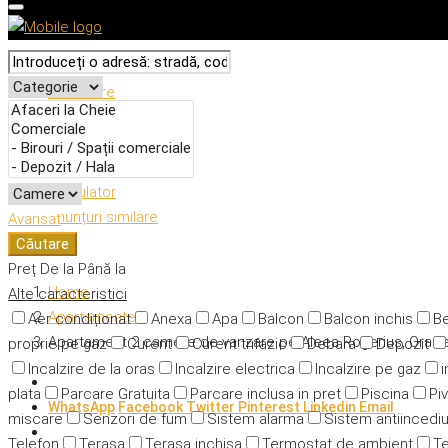
Descriere
Caracteristici
Adresă
Detalii
Calculator
Anunțuri similare
Avansat
Căutare
Preț
De la
Până la
Home
Alte caracteristici
Apartamente
Aer condiționat
Anexa
Apa
Balcon
Balcon inchis
Be
Apartament 2 camere de vanzare pe Aleea Rogerius, Orad
proprie pe gaz
Curent
Curent trifazic
Debara
Depozit
Incalzire de la oras
Incalzire electrica
Incalzire pe gaz
i
plata
Parcare Gratuita
Parcare inclusa in pret
Piscina
Piv
WhatsApp
Facebook
Twitter
Pinterest
Linkedin
Email
miscare
Senzori de fum
Sistem alarma
Sistem antiincedi
Telefon
Terasa
Terasa inchisa
Termostat de ambient
Te