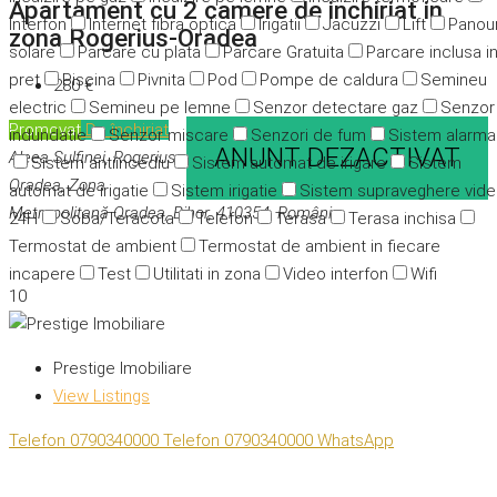
Apartament cu 2 camere de inchiriat in
Interfon
Internet fibra optica
Irigatii
Jacuzzi
Lift
Panour
zona Rogerius-Oradea
solare
Parcare cu plata
Parcare Gratuita
Parcare inclusa i
pret
Piscina
Pivnita
Pod
Pompe de caldura
Semineu
280 €
electric
Semineu pe lemne
Senzor detectare gaz
Senzor
Promovat
De închiriat
indundatie
Senzor miscare
Senzori de fum
Sistem alarma
ANUNT DEZACTIVAT
Aleea Sulfinei, Rogerius,
Sistem antiincediu
Sistem automat de irigare
Sistem
Oradea, Zona
automat de irigatie
Sistem irigatie
Sistem supraveghere vid
Metropolitană Oradea, Bihor, 410354, România
24H
Soba/Teracota
Telefon
Terasa
Terasa inchisa
Termostat de ambient
Termostat de ambient in fiecare
incapere
Test
Utilitati in zona
Video interfon
Wifi
10
Prestige Imobiliare
View Listings
Telefon
0790340000
Telefon
0790340000
WhatsApp