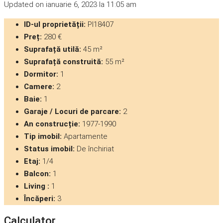
Updated on ianuarie 6, 2023 la 11:05 am
ID-ul proprietății:
PI18407
Preț:
280 €
Suprafață utilă:
45 m²
Suprafață construită:
55 m²
Dormitor:
1
Camere:
2
Baie:
1
Garaje / Locuri de parcare:
2
An construcție:
1977-1990
Tip imobil:
Apartamente
Status imobil:
De închiriat
Etaj:
1/4
Balcon:
1
Living :
1
Încăperi:
3
Calculator