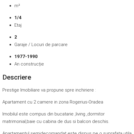
m²
1/4
Etaj
2
Garaje / Locuri de parcare
1977-1990
An construcție
Descriere
Prestige Imobiliare va propune spre inchiriere :
Apartament cu 2 camere in zona Rogerius-Oradea
Imobilul este compus din bucatarie ,living ,dormitor
matrimonial,baie cu cabina de dus si balcon deschis.
Apartamentul semidecomandat este dispus pe o suprafata utila