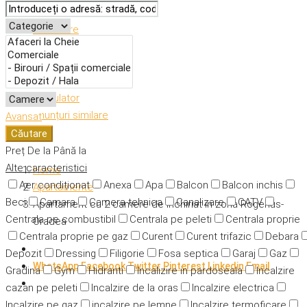
Descriere
Caracteristici
Adresă
Detalii
Calculator
Anunțuri similare
Avansat
Căutare
Preț
De la
Până la
Alte caracteristici
Home
Aer condiționat
Anexa
Apa
Balcon
Balcon inchis
Apartamente
Beci
Camara
Camera tehnica
Canalizare
CATV
Apartament cu 2 camere de inchiriat in zona Rogerius-
Centrala pe combustibil
Centrala pe peleti
Centrala proprie
Oradea
Centrala proprie pe gaz
Curent
Curent trifazic
Debara
Depozit
Dressing
Filigorie
Fosa septica
Garaj
Gaz
WhatsApp
Facebook
Twitter
Pinterest
Linkedin
Email
Gradina
Gym
Hidranti
Incalizire in pardoseala
Incalzire
cazan pe peleti
Incalzire de la oras
Incalzire electrica
Incalzire pe gaz
incalzire pe lemne
Incalzire termoficare