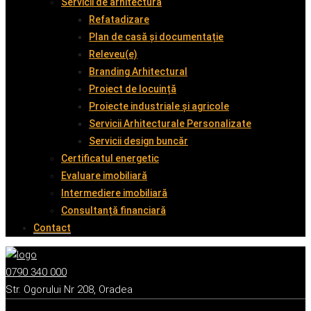
Servicii de arhitectură
Refatadizare
Plan de casă și documentație
Releveu(e)
Branding Arhitectural
Proiect de locuință
Proiecte industriale și agricole
Servicii Arhitecturale Personalizate
Servicii design buncăr
Certificatul energetic
Evaluare imobiliară
Intermediere imobiliară
Consultanță financiară
Contact
0790 340 000
Str. Ogorului Nr 208, Oradea