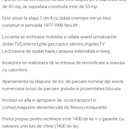
de 45 mp, iar suprafata construita este de 55 mp.
Este situat la etajul 1 din 4,cu dubla orientare intr-un bloc
construit in perioada 1977-1990 fara lift .
Locuinta se inchiriaza mobilata si utilata avand urmatoarele
dotari:TVS,internet,plta gaz,cuptor electric,frigider,TV
Led,masina de spalat haine,canapea extensibila in living.
Incalzirea se realizeaza de la reteaua de termoficare a orasului
cu calorifere.
Apartamentul nu dispune de loc de parcare nominal dar exista
numeroase locuri de parcare gratuite in proximitatea blocului
Imobilul se afla in apropiere de :scoli,transport in
comun,magazine alimentar,sala de fitness,restaurante.
Pretul propus pentru inchiriere este 1400 de lei + o garantie cu
valoarea unei luni de chirie (1400 de lei).