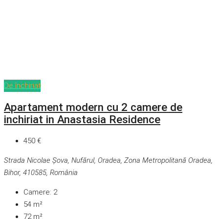
De închiriat
Apartament modern cu 2 camere de
inchiriat in Anastasia Residence
450 €
Strada Nicolae Șova, Nufărul, Oradea, Zona Metropolitană Oradea,
Bihor, 410585, România
Camere:
2
54
m²
72
m²