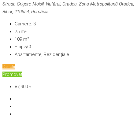
Strada Grigore Moisil, Nufărul, Oradea, Zona Metropolitană Oradea,
Bihor, 410554, România
Camere:
3
75
m²
109
m²
Etaj:
5/9
Apartamente, Rezidențiale
Detalii
Promovat
87,900 €