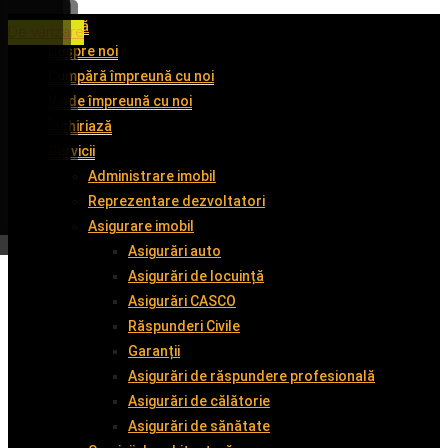
Acasă
De închiriat
De închiriat
De închiriat
De vânzare
Despre noi
Cumpără împreună cu noi
Vinde împreună cu noi
Închiriază
Servicii
Administrare imobil
Reprezentare dezvoltatori
Asigurare imobil
Asigurări auto
Asigurări de locuință
Asigurări CASCO
Răspunderi Civile
Garanții
Asigurări de răspundere profesională
Asigurări de călătorie
Asigurări de sănătate