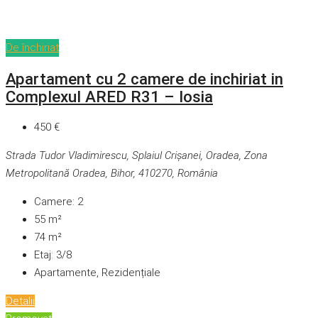
De închiriat
Apartament cu 2 camere de inchiriat in
Complexul ARED R31 – Iosia
450 €
Strada Tudor Vladimirescu, Splaiul Crișanei, Oradea, Zona
Metropolitană Oradea, Bihor, 410270, România
Camere:
2
55
m²
74
m²
Etaj:
3/8
Apartamente, Rezidențiale
Detalii