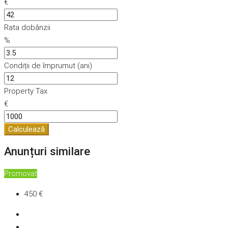
€
Rata dobânzii
%
Condiții de împrumut (ani)
Property Tax
€
Calculează
Anunțuri similare
Promovat
450 €