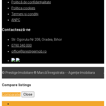
Politică de confidențialitate
Politica cookies
Termeni şi condiţii
ANPC
Contactează-ne
Str. Ogorului Nr 208, Oradea, Bihor
0790 340 000
office@prestigeimob.ro
© Prestige Imobiliare ® Marcă Înregistrata - - Agenție Imobiliara
vps
Compare listings
Comparaţie
Close
Login