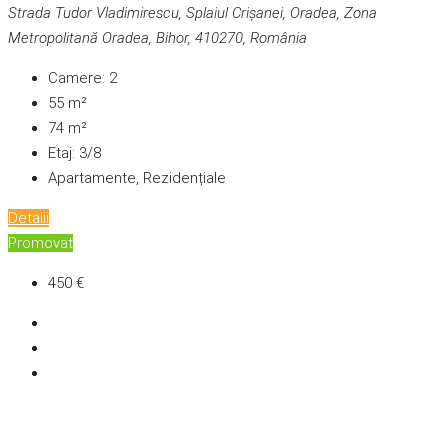
Strada Tudor Vladimirescu, Splaiul Crișanei, Oradea, Zona
Metropolitană Oradea, Bihor, 410270, România
Camere:
2
55
m²
74
m²
Etaj:
3/8
Apartamente, Rezidențiale
Detalii
Promovat
450 €