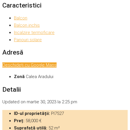
Caracteristici
Balcon
Balcon inchis
Incalzire termoficare
Panouri solare
Adresă
Deschideți cu Google Maps
Zonă
Calea Aradului
Detalii
Updated on martie 30, 2023 la 2:25 pm
ID-ul proprietății:
PI7527
Preț:
58,000 €
Suprafață utilă:
52 m²