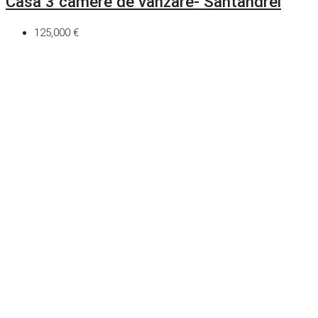
Casa 3 camere de vanzare- Santandrei
125,000 €