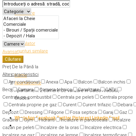
Descriere
Caracteristici
Adresă
Detalii
Calculator
Anunțuri similare
Avansat
Căutare
Preț
De la
Până la
Alte caracteristici
Home
Aer condiționat
Anexa
Apa
Balcon
Balcon inchis
Apartamente
Beci
Camara
Camera tehnica
Canalizare
CATV
Apartament 2 camere de vanzare in Calea Aradului,
Centrala pe combustibil
Centrala pe peleti
Centrala proprie
Oradea
Centrala proprie pe gaz
Curent
Curent trifazic
Debara
Depozit
Dressing
Filigorie
Fosa septica
Garaj
Gaz
WhatsApp
Facebook
Twitter
Pinterest
Linkedin
Email
Gradina
Gym
Hidranti
Incalizire in pardoseala
Incalzire
cazan pe peleti
Incalzire de la oras
Incalzire electrica
Incalzire pe gaz
incalzire pe lemne
Incalzire termoficare