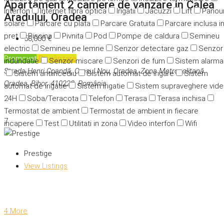
Apartament 2 camere de vanzare in Calea
Interfon
Internet fibra optica
Irigatii
Jacuzzi
Lift
Panour
Aradului, Oradea
solare
Parcare cu plata
Parcare Gratuita
Parcare inclusa i
pret
Piscina
Pivnita
Pod
Pompe de caldura
Semineu
58,000 €
electric
Semineu pe lemne
Senzor detectare gaz
Senzor
Promovat
De vânzare
indundatie
Senzor miscare
Senzori de fum
Sistem alarma
Strada Henri Coandă, Orașul Nou, Oradea, Zona Metropolitană
Sistem antiincediu
Sistem automat de irigare
Sistem
Oradea, Bihor, 410228, România
automat de irigatie
Sistem irigatie
Sistem supraveghere vid
24H
Soba/Teracota
Telefon
Terasa
Terasa inchisa
Termostat de ambient
Termostat de ambient in fiecare
7
incapere
Test
Utilitati in zona
Video interfon
Wifi
Prestige
View Listings
4 More