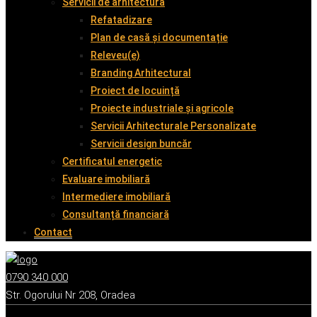
Servicii de arhitectură
Refatadizare
Plan de casă și documentație
Releveu(e)
Branding Arhitectural
Proiect de locuință
Proiecte industriale și agricole
Servicii Arhitecturale Personalizate
Servicii design buncăr
Certificatul energetic
Evaluare imobiliară
Intermediere imobiliară
Consultanță financiară
Contact
0790 340 000
Str. Ogorului Nr 208, Oradea