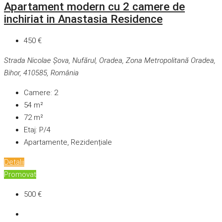
Apartament modern cu 2 camere de
inchiriat in Anastasia Residence
450 €
Strada Nicolae Șova, Nufărul, Oradea, Zona Metropolitană Oradea,
Bihor, 410585, România
Camere:
2
54
m²
72
m²
Etaj:
P/4
Apartamente, Rezidențiale
Detalii
Promovat
500 €