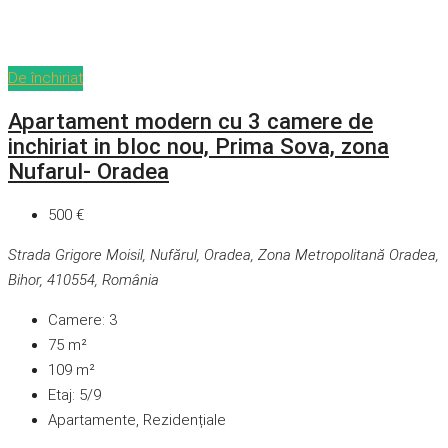
De închiriat
Apartament modern cu 3 camere de
inchiriat in bloc nou, Prima Sova, zona
Nufarul- Oradea
500 €
Strada Grigore Moisil, Nufărul, Oradea, Zona Metropolitană Oradea,
Bihor, 410554, România
Camere:
3
75
m²
109
m²
Etaj:
5/9
Apartamente, Rezidențiale