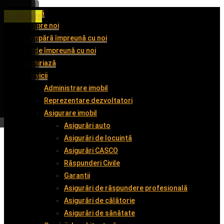
Acasă
De închiriat
De închiriat
De închiriat
De vânzare
Despre noi
Cumpără împreună cu noi
Vinde împreună cu noi
Închiriază
Servicii
Administrare imobil
Reprezentare dezvoltatori
Asigurare imobil
Asigurări auto
Asigurări de locuință
Asigurări CASCO
Răspunderi Civile
Garanții
Asigurări de răspundere profesională
Asigurări de călătorie
Asigurări de sănătate