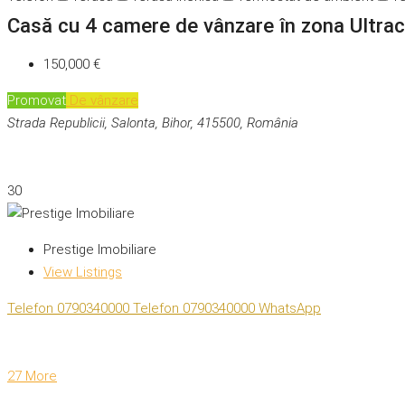
Casă cu 4 camere de vânzare în zona Ultrac
150,000 €
Promovat
De vânzare
Strada Republicii, Salonta, Bihor, 415500, România
30
Prestige Imobiliare
View Listings
Telefon
0790340000
Telefon
0790340000
WhatsApp
27 More