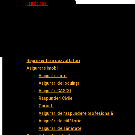
Inchiriat
Inchiriat
Vândut
Vândut
Vândut
Vândut
Vândut
Vândut
Acasă
Despre noi
Cumpără împreună cu noi
Vinde împreună cu noi
Închiriază
Servicii
Administrare imobil
Reprezentare dezvoltatori
Asigurare imobil
Asigurări auto
Asigurări de locuință
Asigurări CASCO
Răspunderi Civile
Garanții
Asigurări de răspundere profesională
Asigurări de călătorie
Asigurări de sănătate