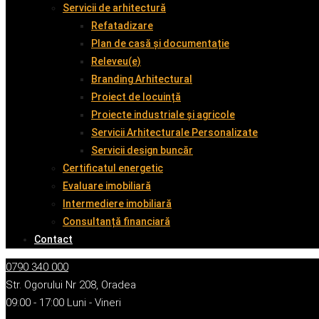
Servicii de arhitectură
Refatadizare
Plan de casă și documentație
Releveu(e)
Branding Arhitectural
Proiect de locuință
Proiecte industriale și agricole
Servicii Arhitecturale Personalizate
Servicii design buncăr
Certificatul energetic
Evaluare imobiliară
Intermediere imobiliară
Consultanță financiară
Contact
0790 340 000
Str. Ogorului Nr 208, Oradea
09:00 - 17:00 Luni - Vineri