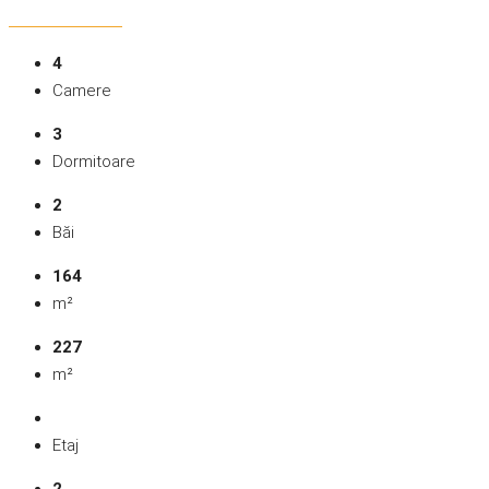
4
Camere
3
Dormitoare
2
Băi
164
m²
227
m²
Etaj