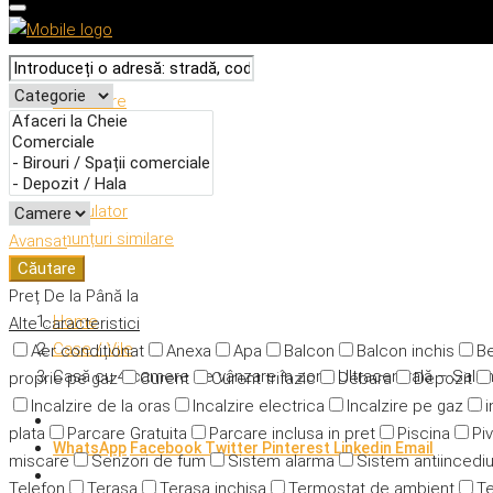
Descriere
Caracteristici
Adresă
Detalii
Calculator
Anunțuri similare
Avansat
Căutare
Preț
De la
Până la
Home
Alte caracteristici
Case / Vile
Aer condiționat
Anexa
Apa
Balcon
Balcon inchis
Be
Casă cu 4 camere de vânzare în zona Ultracentrală – Salon
proprie pe gaz
Curent
Curent trifazic
Debara
Depozit
Incalzire de la oras
Incalzire electrica
Incalzire pe gaz
i
plata
Parcare Gratuita
Parcare inclusa in pret
Piscina
Piv
WhatsApp
Facebook
Twitter
Pinterest
Linkedin
Email
miscare
Senzori de fum
Sistem alarma
Sistem antiincedi
Telefon
Terasa
Terasa inchisa
Termostat de ambient
Te