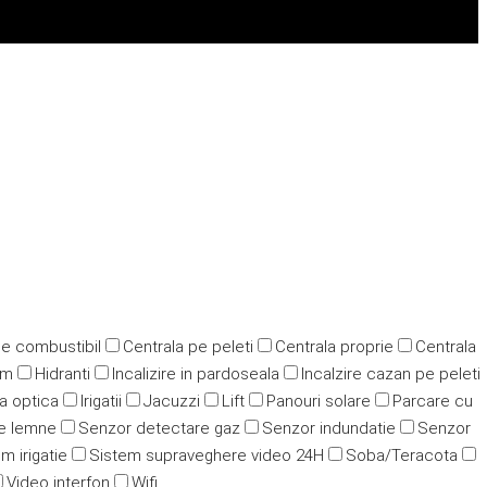
pe combustibil
Centrala pe peleti
Centrala proprie
Centrala
ym
Hidranti
Incalizire in pardoseala
Incalzire cazan pe peleti
ra optica
Irigatii
Jacuzzi
Lift
Panouri solare
Parcare cu
e lemne
Senzor detectare gaz
Senzor indundatie
Senzor
m irigatie
Sistem supraveghere video 24H
Soba/Teracota
Video interfon
Wifi