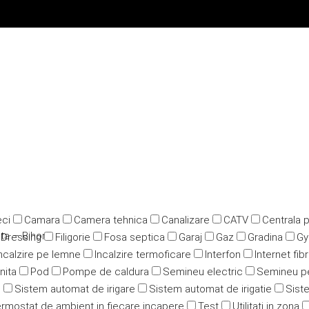
ci
Camara
Camera tehnica
Canalizare
CATV
Centrala 
ta – Bihor
Dressing
Filigorie
Fosa septica
Garaj
Gaz
Gradina
G
ncalzire pe lemne
Incalzire termoficare
Interfon
Internet fib
nita
Pod
Pompe de caldura
Semineu electric
Semineu p
u
Sistem automat de irigare
Sistem automat de irigatie
Siste
rmostat de ambient in fiecare incapere
Test
Utilitati in zona