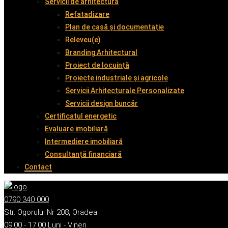
Servicii de arhitectură
Refatadizare
Plan de casă și documentație
Releveu(e)
Branding Arhitectural
Proiect de locuință
Proiecte industriale și agricole
Servicii Arhitecturale Personalizate
Servicii design buncăr
Certificatul energetic
Evaluare imobiliară
Intermediere imobiliară
Consultanță financiară
Contact
0790 340 000
Str. Ogorului Nr 208, Oradea
09:00 - 17:00 Luni - Vineri