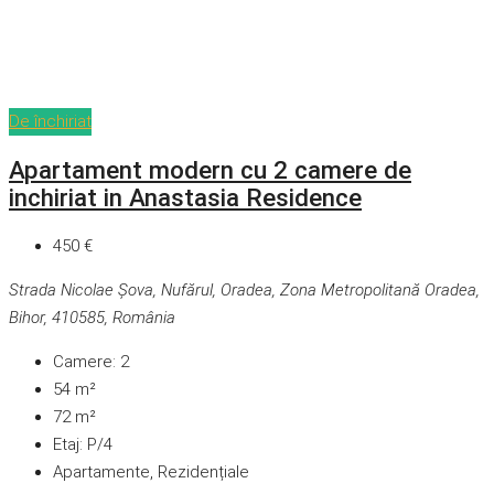
De închiriat
Apartament modern cu 2 camere de
inchiriat in Anastasia Residence
450 €
Strada Nicolae Șova, Nufărul, Oradea, Zona Metropolitană Oradea,
Bihor, 410585, România
Camere:
2
54
m²
72
m²
Etaj:
P/4
Apartamente, Rezidențiale