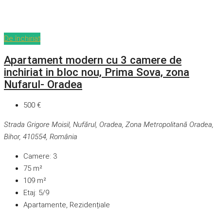
De închiriat
Apartament modern cu 3 camere de
inchiriat in bloc nou, Prima Sova, zona
Nufarul- Oradea
500 €
Strada Grigore Moisil, Nufărul, Oradea, Zona Metropolitană Oradea,
Bihor, 410554, România
Camere:
3
75
m²
109
m²
Etaj:
5/9
Apartamente, Rezidențiale