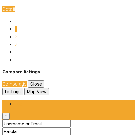
Detalii
1
2
3
Compare listings
Comparaţie
Close
Listings
Map View
Login
×