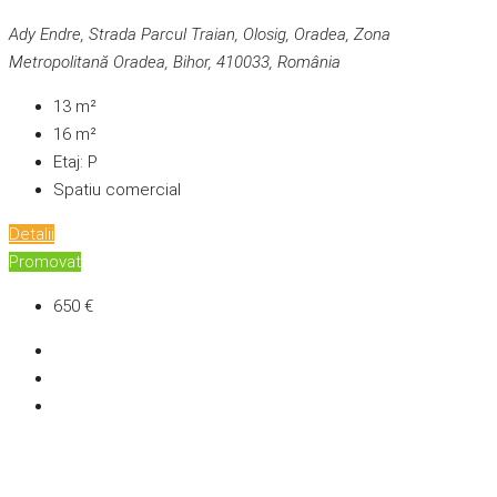
Ady Endre, Strada Parcul Traian, Olosig, Oradea, Zona
Metropolitană Oradea, Bihor, 410033, România
13
m²
16
m²
Etaj:
P
Spatiu comercial
Detalii
Promovat
650 €