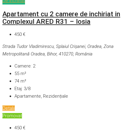
De închiriat
Apartament cu 2 camere de inchiriat in
Complexul ARED R31 – Iosia
450 €
Strada Tudor Vladimirescu, Splaiul Crișanei, Oradea, Zona
Metropolitană Oradea, Bihor, 410270, România
Camere:
2
55
m²
74
m²
Etaj:
3/8
Apartamente, Rezidențiale
Detalii
Promovat
450 €