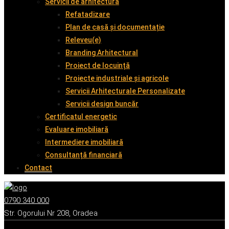
Servicii de arhitectură
Refatadizare
Plan de casă și documentație
Releveu(e)
Branding Arhitectural
Proiect de locuință
Proiecte industriale și agricole
Servicii Arhitecturale Personalizate
Servicii design buncăr
Certificatul energetic
Evaluare imobiliară
Intermediere imobiliară
Consultanță financiară
Contact
0790 340 000
Str. Ogorului Nr 208, Oradea