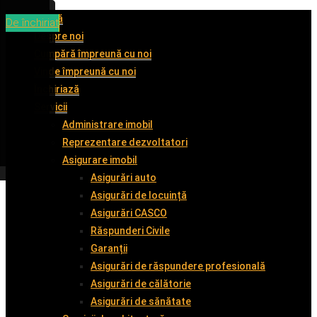
Acasă
De închiriat
De închiriat
De vânzare
De închiriat
De închiriat
De vânzare
De închiriat
De închiriat
De închiriat
Despre noi
Cumpără împreună cu noi
Vinde împreună cu noi
Închiriază
Servicii
Administrare imobil
Reprezentare dezvoltatori
Asigurare imobil
Asigurări auto
Asigurări de locuință
Asigurări CASCO
Răspunderi Civile
Garanții
Asigurări de răspundere profesională
Asigurări de călătorie
Asigurări de sănătate