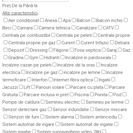
Preț
De la
Până la
Alte caracteristici
Aer condiționat
Anexa
Apa
Balcon
Balcon inchis
Beci
Camara
Camera tehnica
Canalizare
CATV
Centrala pe combustibil
Centrala pe peleti
Centrala proprie
Centrala proprie pe gaz
Curent
Curent trifazic
Debara
Depozit
Dressing
Filigorie
Fosa septica
Garaj
Gaz
Gradina
Gym
Hidranti
Incalizire in pardoseala
Incalzire cazan pe peleti
Incalzire de la oras
Incalzire
electrica
Incalzire pe gaz
incalzire pe lemne
Incalzire
termoficare
Interfon
Internet fibra optica
Irigatii
Jacuzzi
Lift
Panouri solare
Parcare cu plata
Parcare
Gratuita
Parcare inclusa in pret
Piscina
Pivnita
Pod
Pompe de caldura
Semineu electric
Semineu pe lemne
Senzor detectare gaz
Senzor indundatie
Senzor miscare
Senzori de fum
Sistem alarma
Sistem antiincediu
Sistem automat de irigare
Sistem automat de irigatie
Sistem irigatie
Sistem supraveghere video 24H