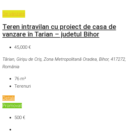
De vânzare
Teren intravilan cu proiect de casa de
vanzare în Tarian – judetul Bihor
45,000 €
Tărian, Girișu de Criș, Zona Metropolitană Oradea, Bihor, 417272,
România
76
m²
Terenuri
Detalii
Promovat
500 €