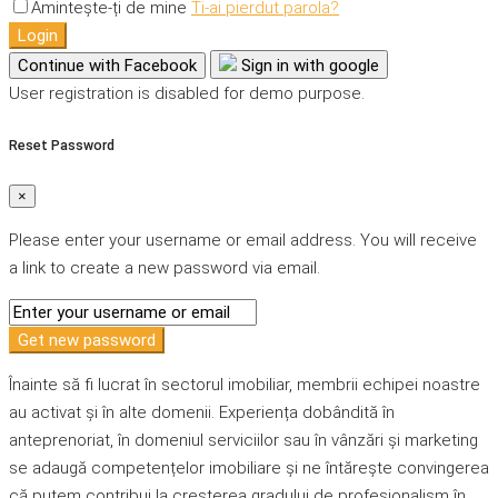
Amintește-ți de mine
Ti-ai pierdut parola?
Login
Continue with Facebook
Sign in with google
User registration is disabled for demo purpose.
Reset Password
×
Please enter your username or email address. You will receive
a link to create a new password via email.
Get new password
Înainte să fi lucrat în sectorul imobiliar, membrii echipei noastre
au activat și în alte domenii. Experiența dobândită în
anteprenoriat, în domeniul serviciilor sau în vânzări și marketing
se adaugă competențelor imobiliare și ne întărește convingerea
că putem contribui la creșterea gradului de profesionalism în