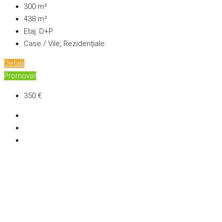
300
m²
438
m²
Etaj:
D+P
Case / Vile, Rezidențiale
Detalii
Promovat
350 €