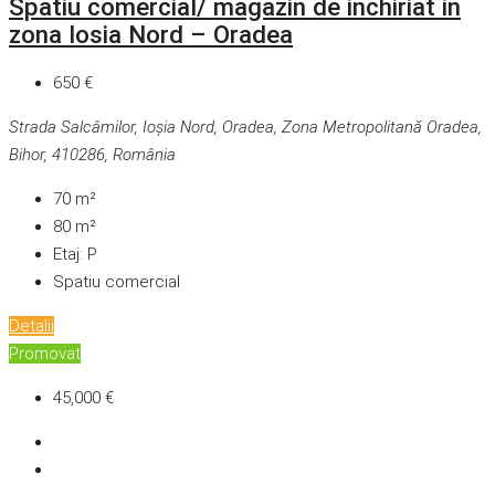
Spatiu comercial/ magazin de inchiriat in
zona Iosia Nord – Oradea
650 €
Strada Salcâmilor, Ioșia Nord, Oradea, Zona Metropolitană Oradea,
Bihor, 410286, România
70
m²
80
m²
Etaj:
P
Spatiu comercial
Detalii
Promovat
45,000 €