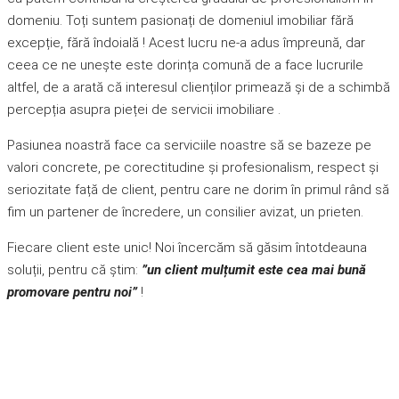
domeniu. Toți suntem pasionați de domeniul imobiliar fără
excepție, fără îndoială ! Acest lucru ne-a adus împreună, dar
ceea ce ne unește este dorința comună de a face lucrurile
altfel, de a arată că interesul clienților primează și de a schimbă
percepția asupra pieței de servicii imobiliare .
Pasiunea noastră face ca serviciile noastre să se bazeze pe
valori concrete, pe corectitudine și profesionalism, respect și
seriozitate față de client, pentru care ne dorim în primul rând să
fim un partener de încredere, un consilier avizat, un prieten.
Fiecare client este unic! Noi încercăm să găsim întotdeauna
soluții, pentru că știm:
”un client mulțumit este cea mai bună
promovare pentru noi”
!