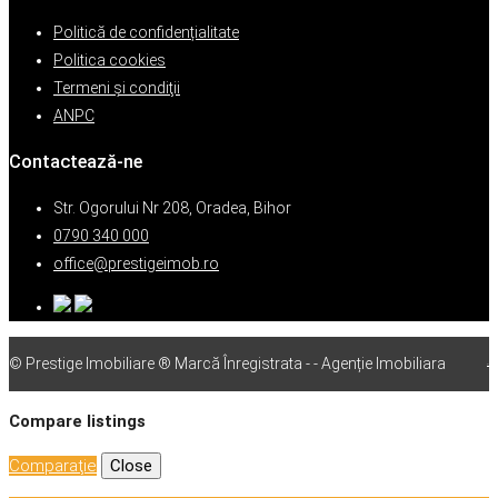
Politică de confidențialitate
Politica cookies
Termeni şi condiţii
ANPC
Contactează-ne
Str. Ogorului Nr 208, Oradea, Bihor
0790 340 000
office@prestigeimob.ro
© Prestige Imobiliare ® Marcă Înregistrata - - Agenție Imobiliara
vps
Compare listings
Comparaţie
Close