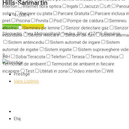
Hills-Sanmartin
Interfon
Internet fibra optica
Irigatii
Jacuzzi
Lift
Panour
solare
Parcare cu plata
Parcare Gratuita
Parcare inclusa i
41,000 €
pret
Piscina
Pivnita
Pod
Pompe de caldura
Semineu
Promovat
De vânzare
electric
Semineu pe lemne
Senzor detectare gaz
Senzor
Sânmartin, Zona Metropolitană Oradea, Bihor, 417495, România
indundatie
Senzor miscare
Senzori de fum
Sistem alarma
Sistem antiincediu
Sistem automat de irigare
Sistem
automat de irigatie
Sistem irigatie
Sistem supraveghere vid
2
24H
Soba/Teracota
Telefon
Terasa
Terasa inchisa
Termostat de ambient
Termostat de ambient in fiecare
incapere
Test
Utilitati in zona
Video interfon
Wifi
Prestige
View Listings
Etaj