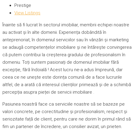
Prestige
View Listings
Înainte să fi lucrat în sectorul imobiliar, membrii echipei noastre
au activat și în alte domenii. Experiența dobândită în
anteprenoriat, în domeniul serviciilor sau în vânzări și marketing
se adaugă competențelor imobiliare și ne întărește convingerea
că putem contribui la creșterea gradului de profesionalism în
domeniu. Toți suntem pasionați de domeniul imobiliar fără
excepție, fără îndoială ! Acest lucru ne-a adus împreună, dar
ceea ce ne unește este dorința comună de a face lucrurile
altfel, de a arată că interesul clienților primează și de a schimbă
percepția asupra pieței de servicii imobiliare .
Pasiunea noastră face ca serviciile noastre să se bazeze pe
valori concrete, pe corectitudine și profesionalism, respect și
seriozitate față de client, pentru care ne dorim în primul rând să
fim un partener de încredere, un consilier avizat, un prieten.