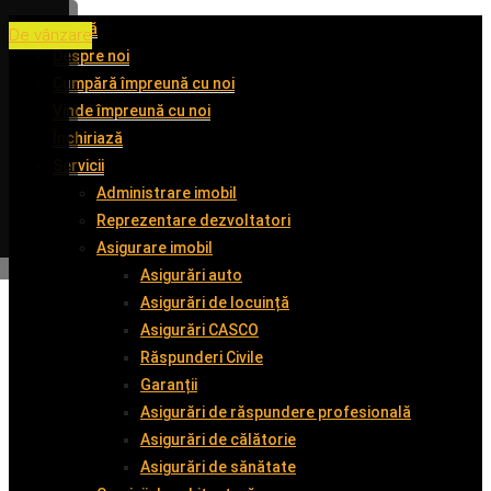
Acasă
De vânzare
De vânzare
De vânzare
De vânzare
Despre noi
Cumpără împreună cu noi
Vinde împreună cu noi
Închiriază
Servicii
Administrare imobil
Reprezentare dezvoltatori
Asigurare imobil
Asigurări auto
Asigurări de locuință
Asigurări CASCO
Răspunderi Civile
Garanții
Asigurări de răspundere profesională
Asigurări de călătorie
Asigurări de sănătate