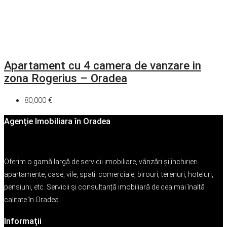
Apartament cu 4 camera de vanzare in
zona Rogerius – Oradea
80,000 €
Agenție Imobiliara în Oradea
Oferim o gamă largă de servicii imobiliare, vânzări și închirieri
apartamente, case, vile, spații comerciale, birouri, terenuri, hoteluri,
pensiuni, etc. Servicii și consultanță imobiliară de cea mai înaltă
calitate în Oradea.
Informații