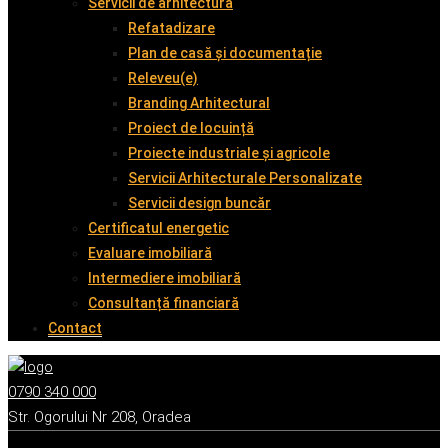
Servicii de arhitectură
Refatadizare
Plan de casă și documentație
Releveu(e)
Branding Arhitectural
Proiect de locuință
Proiecte industriale și agricole
Servicii Arhitecturale Personalizate
Servicii design buncăr
Certificatul energetic
Evaluare imobiliară
Intermediere imobiliară
Consultanță financiară
Contact
0790 340 000
Str. Ogorului Nr 208, Oradea