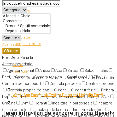
Descriere
Caracteristici
Adresă
Detalii
Calculator
Anunțuri similare
Avansat
Căutare
Preț
De la
Până la
Alte caracteristici
Home
Aer condiționat
Anexa
Apa
Balcon
Balcon inchis
Terenuri
Beci
Camara
Camera tehnica
Canalizare
CATV
Teren intravilan de vanzare in zona Beverly Hills-Sanmartin
Centrala pe combustibil
Centrala pe peleti
Centrala proprie
Centrala proprie pe gaz
Curent
Curent trifazic
Debara
WhatsApp
Facebook
Twitter
Pinterest
Linkedin
Email
Depozit
Dressing
Filigorie
Fosa septica
Garaj
Gaz
Gradina
Gym
Hidranti
Incalizire in pardoseala
Incalzire
cazan pe peleti
Incalzire de la oras
Incalzire electrica
Teren intravilan de vanzare in zona Beverly
Incalzire pe gaz
incalzire pe lemne
Incalzire termoficare