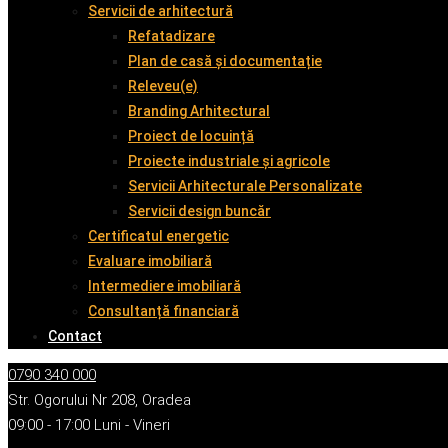
Servicii de arhitectură
Refatadizare
Plan de casă și documentație
Releveu(e)
Branding Arhitectural
Proiect de locuință
Proiecte industriale și agricole
Servicii Arhitecturale Personalizate
Servicii design buncăr
Certificatul energetic
Evaluare imobiliară
Intermediere imobiliară
Consultanță financiară
Contact
0790 340 000
Str. Ogorului Nr 208, Oradea
09:00 - 17:00 Luni - Vineri