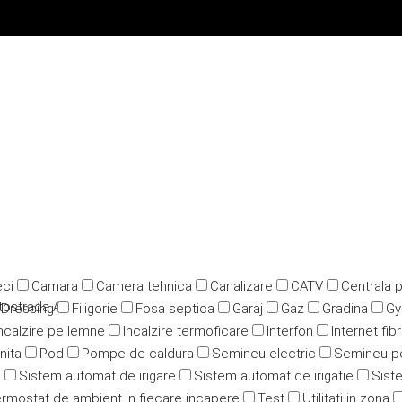
ci
Camara
Camera tehnica
Canalizare
CATV
Centrala 
utostrada A3
Dressing
Filigorie
Fosa septica
Garaj
Gaz
Gradina
G
ncalzire pe lemne
Incalzire termoficare
Interfon
Internet fib
nita
Pod
Pompe de caldura
Semineu electric
Semineu p
u
Sistem automat de irigare
Sistem automat de irigatie
Siste
rmostat de ambient in fiecare incapere
Test
Utilitati in zona