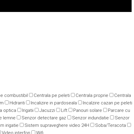
pe combustibil
Centrala pe peleti
Centrala proprie
Centrala
ym
Hidranti
Incalizire in pardoseala
Incalzire cazan pe peleti
ra optica
Irigatii
Jacuzzi
Lift
Panouri solare
Parcare cu
e lemne
Senzor detectare gaz
Senzor indundatie
Senzor
m irigatie
Sistem supraveghere video 24H
Soba/Teracota
Video interfon
Wifi