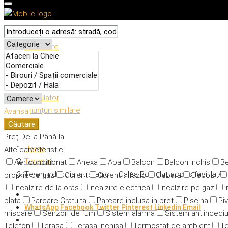
Descriere
Caracteristici
Adresă
Detalii
Calculator
Anunțuri similare
Avansat
Căutare
Preț
De la
Până la
Home
Alte caracteristici
Terenuri
Aer condiționat
Anexa
Apa
Balcon
Balcon inchis
Be
Teren industrial strategic – Calea Borșului, acces facil la A
proprie pe gaz
Curent
Curent trifazic
Debara
Depozit
Incalzire de la oras
Incalzire electrica
Incalzire pe gaz
i
plata
Parcare Gratuita
Parcare inclusa in pret
Piscina
Piv
WhatsApp
Facebook
Twitter
Pinterest
Linkedin
Email
miscare
Senzori de fum
Sistem alarma
Sistem antiincedi
Telefon
Terasa
Terasa inchisa
Termostat de ambient
Te