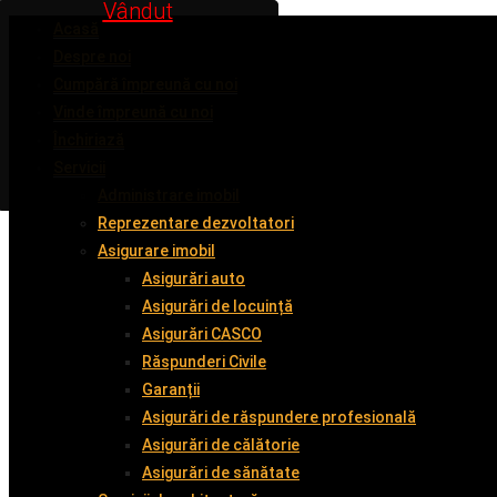
Vândut
Vândut
Vândut
Vândut
Acasă
Despre noi
Cumpără împreună cu noi
Vinde împreună cu noi
Închiriază
Servicii
Administrare imobil
Reprezentare dezvoltatori
Asigurare imobil
Asigurări auto
Asigurări de locuință
Asigurări CASCO
Răspunderi Civile
Garanții
Asigurări de răspundere profesională
Asigurări de călătorie
Asigurări de sănătate