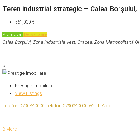
Teren industrial strategic – Calea Borșului,
561,000 €
Promovat
De vânzare
Calea Borșului, Zona Industrială Vest, Oradea, Zona Metropolitană 
6
Prestige Imobiliare
View Listings
Telefon
0790340000
Telefon
0790340000
WhatsApp
3 More