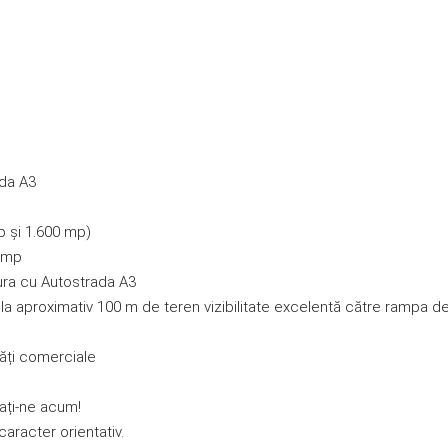
ada A3
p și 1.600 mp)
0 mp
ura cu Autostrada A3
 la aproximativ 100 m de teren vizibilitate excelentă către rampa d
ități comerciale
tați-ne acum!
caracter orientativ.