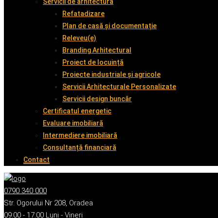
Servicii de arhitectură
Refatadizare
Plan de casă și documentație
Releveu(e)
Branding Arhitectural
Proiect de locuință
Proiecte industriale și agricole
Servicii Arhitecturale Personalizate
Servicii design buncăr
Certificatul energetic
Evaluare imobiliară
Intermediere imobiliară
Consultanță financiară
Contact
0790 340 000
Str. Ogorului Nr 208, Oradea
09:00 - 17:00 Luni - Vineri