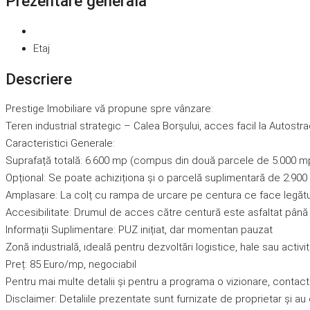
Prezentare generală
Etaj
Descriere
Prestige Imobiliare vă propune spre vânzare:
Teren industrial strategic – Calea Borșului, acces facil la Autostr
Caracteristici Generale:
Suprafață totală: 6.600 mp (compus din două parcele de 5.000 m
Opțional: Se poate achiziționa și o parcelă suplimentară de 2.90
Amplasare: La colț cu rampa de urcare pe centura ce face legăt
Accesibilitate: Drumul de acces către centură este asfaltat până
Informații Suplimentare: PUZ inițiat, dar momentan pauzat
Zonă industrială, ideală pentru dezvoltări logistice, hale sau activ
Preț: 85 Euro/mp, negociabil
Pentru mai multe detalii și pentru a programa o vizionare, contac
Disclaimer: Detaliile prezentate sunt furnizate de proprietar și au 