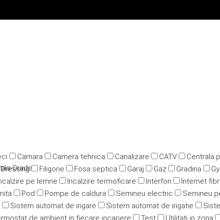
ci
Camara
Camera tehnica
Canalizare
CATV
Centrala 
trala-Oradea
Dressing
Filigorie
Fosa septica
Garaj
Gaz
Gradina
G
ncalzire pe lemne
Incalzire termoficare
Interfon
Internet fib
nita
Pod
Pompe de caldura
Semineu electric
Semineu p
u
Sistem automat de irigare
Sistem automat de irigatie
Siste
rmostat de ambient in fiecare incapere
Test
Utilitati in zona