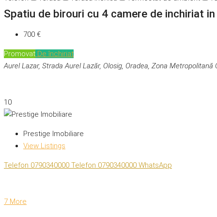
Spatiu de birouri cu 4 camere de inchiriat i
700 €
Promovat
De închiriat
Aurel Lazar, Strada Aurel Lazăr, Olosig, Oradea, Zona Metropolitană
10
Prestige Imobiliare
View Listings
Telefon
0790340000
Telefon
0790340000
WhatsApp
7 More