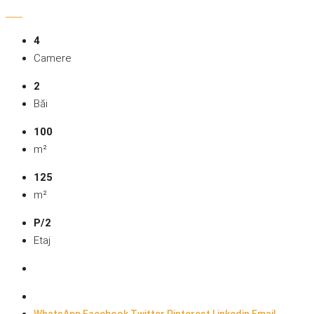
4
Camere
2
Băi
100
m²
125
m²
P/2
Etaj