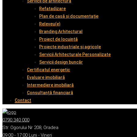
Servicii de arhitectură
Refatadizare
Plan de casă și documentație
Releveu(e)
Branding Arhitectural
Proiect de locuință
Proiecte industriale și agricole
Servicii Arhitecturale Personalizate
Servicii design buncăr
Certificatul energetic
Evaluare imobiliară
Intermediere imobiliară
Consultanță financiară
Contact
0790 340 000
Str. Ogorului Nr 208, Oradea
09:00 - 17:00 Luni - Vineri