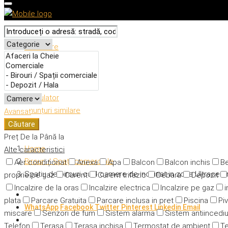
Descriere
Caracteristici
Adresă
Detalii
Calculator
Anunțuri similare
Avansat
Căutare
Preț
De la
Până la
Home
Alte caracteristici
Birouri / Spații comerciale
Aer condiționat
Anexa
Apa
Balcon
Balcon inchis
Be
Spatiu de birouri cu 4 camere de inchiriat in zona Ultracen
proprie pe gaz
Curent
Curent trifazic
Debara
Depozit
Incalzire de la oras
Incalzire electrica
Incalzire pe gaz
i
plata
Parcare Gratuita
Parcare inclusa in pret
Piscina
Piv
WhatsApp
Facebook
Twitter
Pinterest
Linkedin
Email
miscare
Senzori de fum
Sistem alarma
Sistem antiincedi
Telefon
Terasa
Terasa inchisa
Termostat de ambient
Te