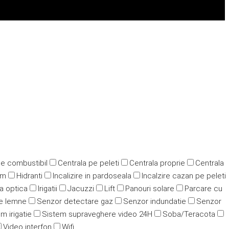
pe combustibil
Centrala pe peleti
Centrala proprie
Centrala
ym
Hidranti
Incalizire in pardoseala
Incalzire cazan pe peleti
ra optica
Irigatii
Jacuzzi
Lift
Panouri solare
Parcare cu
e lemne
Senzor detectare gaz
Senzor indundatie
Senzor
m irigatie
Sistem supraveghere video 24H
Soba/Teracota
Video interfon
Wifi