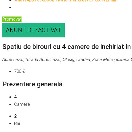
WhatsApp
Facebook
Twitter
Pinterest
Linkedin
Email
Promovat
ANUNT DEZACTIVAT
Spatiu de birouri cu 4 camere de inchiriat i
Aurel Lazar, Strada Aurel Lazăr, Olosig, Oradea, Zona Metropolitană
700 €
Prezentare generală
4
Camere
2
Băi