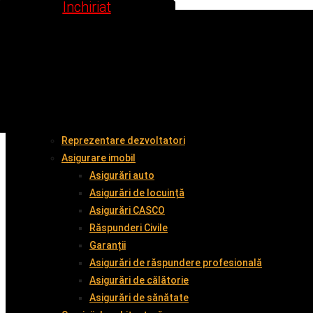
Inchiriat
Inchiriat
Inchiriat
Inchiriat
Inchiriat
Inchiriat
Inchiriat
Inchiriat
Inchiriat
Acasă
Despre noi
Cumpără împreună cu noi
Vinde împreună cu noi
Închiriază
Servicii
Administrare imobil
Reprezentare dezvoltatori
Asigurare imobil
Asigurări auto
Asigurări de locuință
Asigurări CASCO
Răspunderi Civile
Garanții
Asigurări de răspundere profesională
Asigurări de călătorie
Asigurări de sănătate