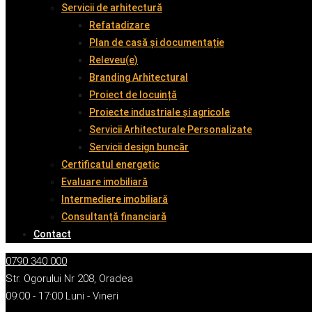
Servicii de arhitectură
Refatadizare
Plan de casă și documentație
Releveu(e)
Branding Arhitectural
Proiect de locuință
Proiecte industriale și agricole
Servicii Arhitecturale Personalizate
Servicii design buncăr
Certificatul energetic
Evaluare imobiliară
Intermediere imobiliară
Consultanță financiară
Contact
0790 340 000
Str. Ogorului Nr 208, Oradea
09:00 - 17:00 Luni - Vineri