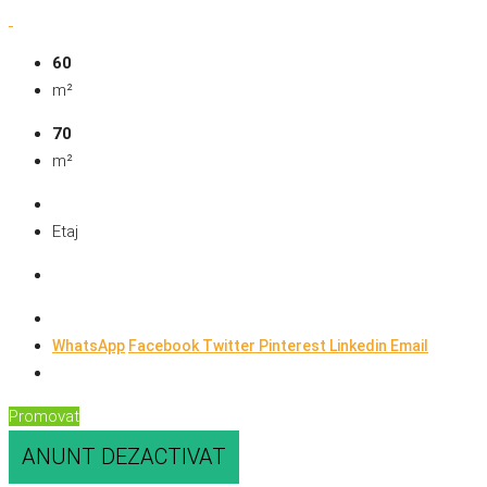
60
m²
70
m²
Etaj
WhatsApp
Facebook
Twitter
Pinterest
Linkedin
Email
Promovat
ANUNT DEZACTIVAT