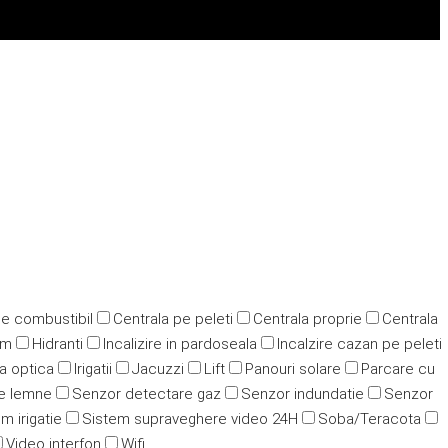
pe combustibil
Centrala pe peleti
Centrala proprie
Centrala
ym
Hidranti
Incalizire in pardoseala
Incalzire cazan pe peleti
ra optica
Irigatii
Jacuzzi
Lift
Panouri solare
Parcare cu
e lemne
Senzor detectare gaz
Senzor indundatie
Senzor
m irigatie
Sistem supraveghere video 24H
Soba/Teracota
Video interfon
Wifi