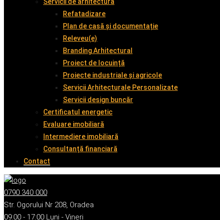
Servicii de arhitectură
Refatadizare
Plan de casă și documentație
Releveu(e)
Branding Arhitectural
Proiect de locuință
Proiecte industriale și agricole
Servicii Arhitecturale Personalizate
Servicii design buncăr
Certificatul energetic
Evaluare imobiliară
Intermediere imobiliară
Consultanță financiară
Contact
0790 340 000
Str. Ogorului Nr 208, Oradea
09:00 - 17:00 Luni - Vineri