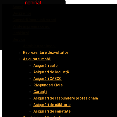
Inchiriat
Inchiriat
Inchiriat
Inchiriat
Inchiriat
Acasă
Despre noi
Cumpără împreună cu noi
Vinde împreună cu noi
Închiriază
Servicii
Administrare imobil
Reprezentare dezvoltatori
Asigurare imobil
Asigurări auto
Asigurări de locuință
Asigurări CASCO
Răspunderi Civile
Garanții
Asigurări de răspundere profesională
Asigurări de călătorie
Asigurări de sănătate