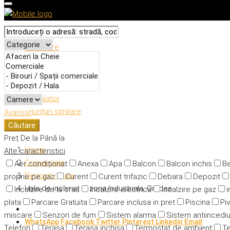
Descriere
Caracteristici
Adresă
Detalii
Calculator
Anunțuri similare
Avansat
Căutare
Preț
De la
Până la
Home
Alte caracteristici
Comerciale
Aer condiționat
Anexa
Apa
Balcon
Balcon inchis
Be
Depozit / Hala
proprie pe gaz
Curent
Curent trifazic
Debara
Depozit
Hala de inchiriat in zona Industriala, Oradea
Incalzire de la oras
Incalzire electrica
Incalzire pe gaz
i
plata
Parcare Gratuita
Parcare inclusa in pret
Piscina
Piv
miscare
Senzori de fum
Sistem alarma
Sistem antiincedi
WhatsApp
Facebook
Twitter
Pinterest
Linkedin
Email
Telefon
Terasa
Terasa inchisa
Termostat de ambient
Te