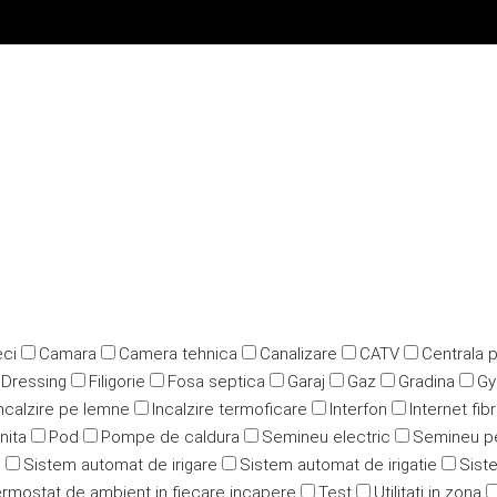
ci
Camara
Camera tehnica
Canalizare
CATV
Centrala 
Dressing
Filigorie
Fosa septica
Garaj
Gaz
Gradina
G
ncalzire pe lemne
Incalzire termoficare
Interfon
Internet fib
nita
Pod
Pompe de caldura
Semineu electric
Semineu p
u
Sistem automat de irigare
Sistem automat de irigatie
Siste
rmostat de ambient in fiecare incapere
Test
Utilitati in zona