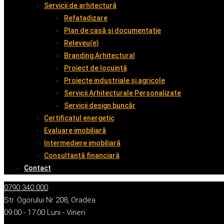
Servicii de arhitectură
Refatadizare
Plan de casă și documentație
Releveu(e)
Branding Arhitectural
Proiect de locuință
Proiecte industriale și agricole
Servicii Arhitecturale Personalizate
Servicii design buncăr
Certificatul energetic
Evaluare imobiliară
Intermediere imobiliară
Consultanță financiară
Contact
0790 340 000
Str. Ogorului Nr 208, Oradea
09:00 - 17:00 Luni - Vineri