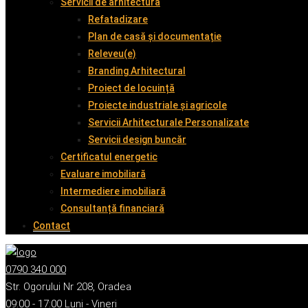
Servicii de arhitectură
Refatadizare
Plan de casă și documentație
Releveu(e)
Branding Arhitectural
Proiect de locuință
Proiecte industriale și agricole
Servicii Arhitecturale Personalizate
Servicii design buncăr
Certificatul energetic
Evaluare imobiliară
Intermediere imobiliară
Consultanță financiară
Contact
0790 340 000
Str. Ogorului Nr 208, Oradea
09:00 - 17:00 Luni - Vineri