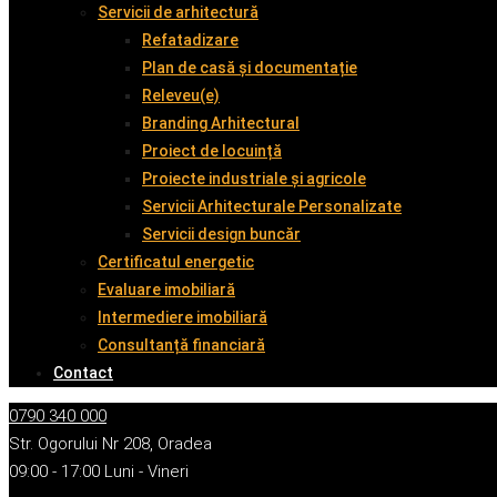
Servicii de arhitectură
Refatadizare
Plan de casă și documentație
Releveu(e)
Branding Arhitectural
Proiect de locuință
Proiecte industriale și agricole
Servicii Arhitecturale Personalizate
Servicii design buncăr
Certificatul energetic
Evaluare imobiliară
Intermediere imobiliară
Consultanță financiară
Contact
0790 340 000
Str. Ogorului Nr 208, Oradea
09:00 - 17:00 Luni - Vineri