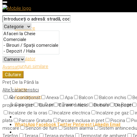
Descriere
Caracteristici
Adresă
Detalii
Calculator
Anunțuri similare
Avansat
Căutare
Preț
De la
Până la
Home
Alte caracteristici
Apartamente
Aer condiționat
Anexa
Apa
Balcon
Balcon inchis
Be
Garsonieră tip D pe str.Traian Lalescu de inchiriat in Roger
proprie pe gaz
Curent
Curent trifazic
Debara
Depozit
Incalzire de la oras
Incalzire electrica
Incalzire pe gaz
i
plata
Parcare Gratuita
Parcare inclusa in pret
Piscina
Piv
WhatsApp
Facebook
Twitter
Pinterest
Linkedin
Email
miscare
Senzori de fum
Sistem alarma
Sistem antiincedi
Telefon
Terasa
Terasa inchisa
Termostat de ambient
Te