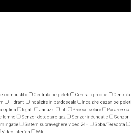
pe combustibil
Centrala pe peleti
Centrala proprie
Centrala
ym
Hidranti
Incalizire in pardoseala
Incalzire cazan pe peleti
ra optica
Irigatii
Jacuzzi
Lift
Panouri solare
Parcare cu
e lemne
Senzor detectare gaz
Senzor indundatie
Senzor
m irigatie
Sistem supraveghere video 24H
Soba/Teracota
Video interfon
Wifi