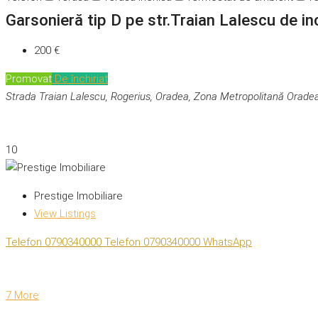
Garsonieră tip D pe str.Traian Lalescu de in
200 €
Promovat
De închiriat
Strada Traian Lalescu, Rogerius, Oradea, Zona Metropolitană Orade
10
Prestige Imobiliare
View Listings
Telefon
0790340000
Telefon
0790340000
WhatsApp
7 More