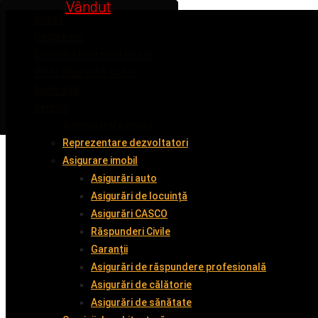
Inchiriat
Inchiriat
Inchiriat
Vândut
Vândut
Acasă
Despre noi
Cumpără împreună cu noi
Vinde împreună cu noi
Închiriază
Servicii
Administrare imobil
Reprezentare dezvoltatori
Asigurare imobil
Asigurări auto
Asigurări de locuință
Asigurări CASCO
Răspunderi Civile
Garanții
Asigurări de răspundere profesională
Asigurări de călătorie
Asigurări de sănătate