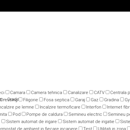
ci
Camara
Camera tehnica
Canalizare
CATV
Centrala 
ius – Oradea
Dressing
Filigorie
Fosa septica
Garaj
Gaz
Gradina
G
ncalzire pe lemne
Incalzire termoficare
Interfon
Internet fib
nita
Pod
Pompe de caldura
Semineu electric
Semineu p
u
Sistem automat de irigare
Sistem automat de irigatie
Siste
rmostat de ambient in fiecare incapere
Test
Utilitati in zona