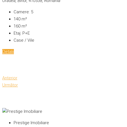
Oradea, Bihor, 410538, România
Camere:
5
140
m²
160
m²
Etaj:
P+E
Case / Vile
Detalii
Anterior
Următor
Prestige Imobiliare