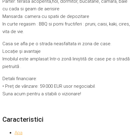
Parter: terasa acoperita,hol, dormitor, bucatarie, camara, baie
cu cada si geam de aerisire
Mansarda: camera cu spatii de depozitare
In curte regasim : BBQ si pomi fructiferi : pruni, caisi, kaki, cires,
vita de vie.
Casa se afla pe o strada neasfaltata in zona de case.
Locație și avantaje
Imobilul este amplasat într-o zonă liniștită de case pe o stradă
pietruită .
Detalii financiare:
• Preț de vânzare: 59.000 EUR usor negociabil.
Suna acum pentru a stabili o vizionare!
Caracteristici
Apa