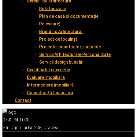
Servicii de arhitectură
Refatadizare
Plan de casă și documentație
Releveu(e)
Branding Arhitectural
Proiect de locuință
Proiecte industriale și agricole
Servicii Arhitecturale Personalizate
Servicii design buncăr
Certificatul energetic
Evaluare imobiliară
Intermediere imobiliară
Consultanță financiară
Contact
0790 340 000
Str. Ogorului Nr 208, Oradea