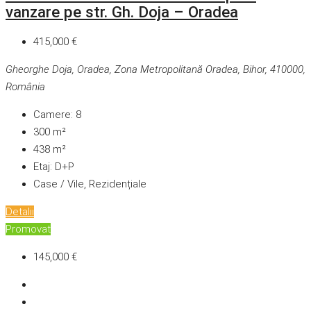
vanzare pe str. Gh. Doja – Oradea
415,000 €
Gheorghe Doja, Oradea, Zona Metropolitană Oradea, Bihor, 410000,
România
Camere:
8
300
m²
438
m²
Etaj:
D+P
Case / Vile, Rezidențiale
Detalii
Promovat
145,000 €