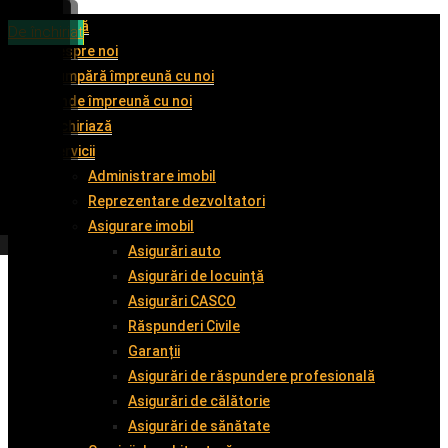
Acasă
De vânzare
De vânzare
De vânzare
De închiriat
Despre noi
Cumpără împreună cu noi
Vinde împreună cu noi
Închiriază
Servicii
Administrare imobil
Reprezentare dezvoltatori
Asigurare imobil
Asigurări auto
Asigurări de locuință
Asigurări CASCO
Răspunderi Civile
Garanții
Asigurări de răspundere profesională
Asigurări de călătorie
Asigurări de sănătate