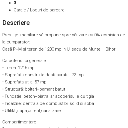
3
Garaje / Locuri de parcare
Descriere
Prestige Imobiliare vă propune spre vânzare cu 0% comision de
la cumparator:
Casă P+M si teren de 1200 mp in Uileacu de Munte – Bihor
Caracteristici generale:
• Teren: 1216 mp
• Suprafata construita desfasurata : 73 mp
• Suprafata utila: 57 mp
• Structură: boltari+pamant batut
• Fundatie: beton+piatra iar acoperisul e cu tigla
• Incalzire: centrala pe combustibil solid si soba
• Utilități: apa,curent,canalizare
Compartimentare