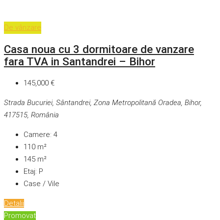
De vânzare
Casa noua cu 3 dormitoare de vanzare
fara TVA in Santandrei – Bihor
145,000 €
Strada Bucuriei, Sântandrei, Zona Metropolitană Oradea, Bihor,
417515, România
Camere:
4
110
m²
145
m²
Etaj:
P
Case / Vile
Detalii
Promovat