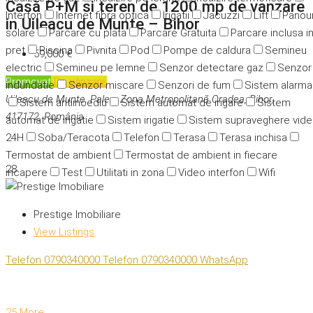
Casă P+M si teren de 1200 mp de vanzare
Interfon
Internet fibra optica
Irigatii
Jacuzzi
Lift
Panour
in Uileacu de Munte – Bihor
solare
Parcare cu plata
Parcare Gratuita
Parcare inclusa i
pret
Piscina
Pivnita
Pod
Pompe de caldura
Semineu
59,000 €
electric
Semineu pe lemne
Senzor detectare gaz
Senzor
Promovat
De vânzare
indundatie
Senzor miscare
Senzori de fum
Sistem alarma
Uileacu de Munte, Paleu, Zona Metropolitană Oradea, Bihor,
Sistem antiincediu
Sistem automat de irigare
Sistem
417172, România
automat de irigatie
Sistem irigatie
Sistem supraveghere vid
24H
Soba/Teracota
Telefon
Terasa
Terasa inchisa
Termostat de ambient
Termostat de ambient in fiecare
28
incapere
Test
Utilitati in zona
Video interfon
Wifi
Prestige Imobiliare
View Listings
Telefon
0790340000
Telefon
0790340000
WhatsApp
25 More