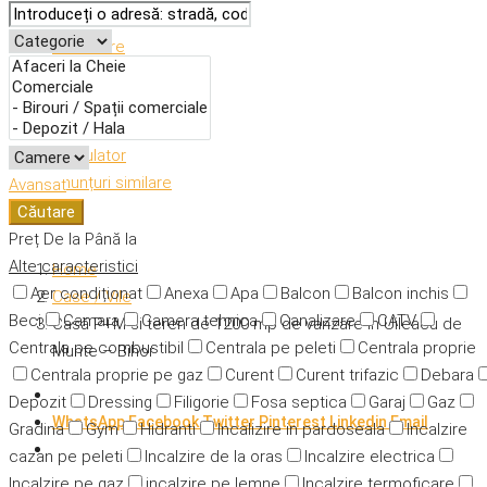
Descriere
Caracteristici
Adresă
Detalii
Calculator
Anunțuri similare
Avansat
Căutare
Preț
De la
Până la
Alte caracteristici
Home
Aer condiționat
Anexa
Apa
Balcon
Balcon inchis
Case / Vile
Beci
Camara
Camera tehnica
Canalizare
CATV
Casă P+M si teren de 1200 mp de vanzare in Uileacu de
Centrala pe combustibil
Centrala pe peleti
Centrala proprie
Munte – Bihor
Centrala proprie pe gaz
Curent
Curent trifazic
Debara
Depozit
Dressing
Filigorie
Fosa septica
Garaj
Gaz
WhatsApp
Facebook
Twitter
Pinterest
Linkedin
Email
Gradina
Gym
Hidranti
Incalizire in pardoseala
Incalzire
cazan pe peleti
Incalzire de la oras
Incalzire electrica
Incalzire pe gaz
incalzire pe lemne
Incalzire termoficare