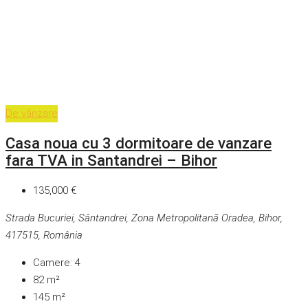
De vânzare
Casa noua cu 3 dormitoare de vanzare
fara TVA in Santandrei – Bihor
135,000 €
Strada Bucuriei, Sântandrei, Zona Metropolitană Oradea, Bihor,
417515, România
Camere:
4
82
m²
145
m²