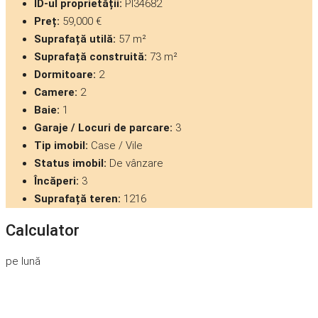
ID-ul proprietății:
PI34682
Preț:
59,000 €
Suprafață utilă:
57 m²
Suprafață construită:
73 m²
Dormitoare:
2
Camere:
2
Baie:
1
Garaje / Locuri de parcare:
3
Tip imobil:
Case / Vile
Status imobil:
De vânzare
Încăperi:
3
Suprafață teren:
1216
Calculator
pe lună