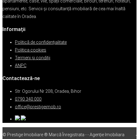
apartamente, case, vile, spații comerciale, birouri, terenuri, hoteluri,
pensiuni, etc. Servicii și consultanță imobiliară de cea mai înaltă
calitate în Oradea.
Informații
Politică de confidențialitate
Politica cookies
Termeni şi condiţii
ANPC
Contactează-ne
Str. Ogorului Nr 208, Oradea, Bihor
0790 340 000
office@prestigeimob.ro
© Prestige Imobiliare ® Marcă Înregistrata - - Agenție Imobiliara
vps