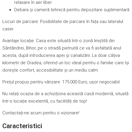
relaxare în aer liber
Debara și cameră tehnică pentru depozitare suplimentară
Locuri de parcare: Posibilitate de parcare în fața sau lateralul
casei
Avantaje locație: Casa este situată într-o zonă liniștită din
Săntăndrei, Bihor, pe o stradă pietruită ce va fi asfaltată anul
acesta, după introducerea apei și canalizării. La doar câțiva
kilometri de Oradea, oferind un loc ideal pentru o familie care își
dorește confort, accesibilitate și un mediu calm.
Prețul propus pentru vânzare: 175.000 Euro, ușor negociabil.
Nu ratați ocazia de a achiziționa această casă modernă, situată
într-o locație excelentă, cu facilități de top!
Contactați-ne acum pentru o vizionare!
Caracteristici