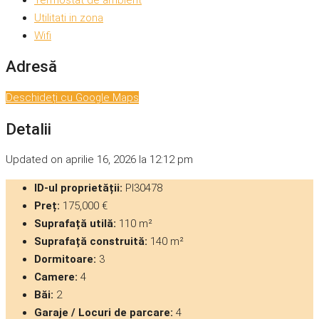
Utilitati in zona
Wifi
Adresă
Deschideți cu Google Maps
Detalii
Updated on aprilie 16, 2026 la 12:12 pm
ID-ul proprietății:
PI30478
Preț:
175,000 €
Suprafață utilă:
110 m²
Suprafață construită:
140 m²
Dormitoare:
3
Camere:
4
Băi:
2
Garaje / Locuri de parcare:
4