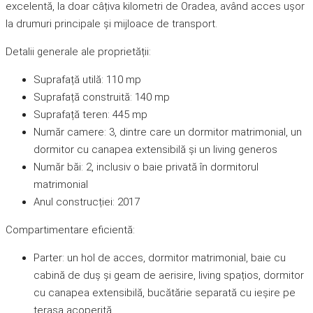
excelentă, la doar câțiva kilometri de Oradea, având acces ușor
la drumuri principale și mijloace de transport.
Detalii generale ale proprietății:
Suprafață utilă: 110 mp
Suprafață construită: 140 mp
Suprafață teren: 445 mp
Număr camere: 3, dintre care un dormitor matrimonial, un
dormitor cu canapea extensibilă și un living generos
Număr băi: 2, inclusiv o baie privată în dormitorul
matrimonial
Anul construcției: 2017
Compartimentare eficientă:
Parter: un hol de acces, dormitor matrimonial, baie cu
cabină de duș și geam de aerisire, living spațios, dormitor
cu canapea extensibilă, bucătărie separată cu ieșire pe
terasa acoperită