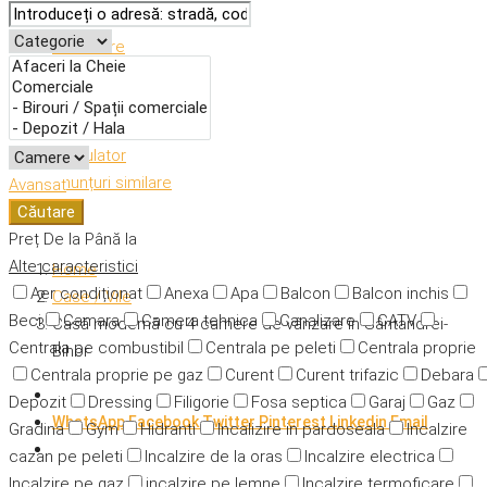
Descriere
Caracteristici
Adresă
Detalii
Calculator
Anunțuri similare
Avansat
Căutare
Preț
De la
Până la
Alte caracteristici
Home
Aer condiționat
Anexa
Apa
Balcon
Balcon inchis
Case / Vile
Beci
Camara
Camera tehnica
Canalizare
CATV
Casă modernă cu 4 camere de vânzare în Sântandrei-
Centrala pe combustibil
Centrala pe peleti
Centrala proprie
Bihor
Centrala proprie pe gaz
Curent
Curent trifazic
Debara
Depozit
Dressing
Filigorie
Fosa septica
Garaj
Gaz
WhatsApp
Facebook
Twitter
Pinterest
Linkedin
Email
Gradina
Gym
Hidranti
Incalizire in pardoseala
Incalzire
cazan pe peleti
Incalzire de la oras
Incalzire electrica
Incalzire pe gaz
incalzire pe lemne
Incalzire termoficare