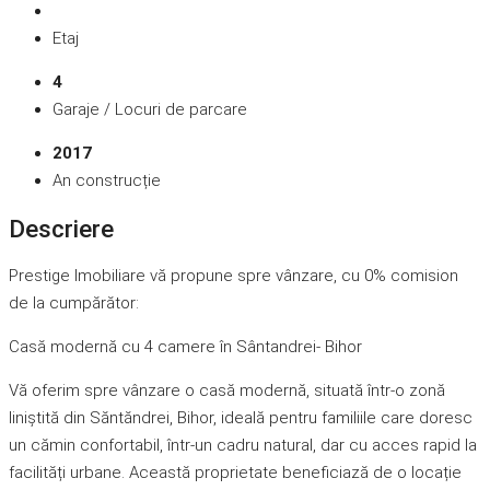
Etaj
4
Garaje / Locuri de parcare
2017
An construcție
Descriere
Prestige Imobiliare vă propune spre vânzare, cu 0% comision
de la cumpărător:
Casă modernă cu 4 camere în Sântandrei- Bihor
Vă oferim spre vânzare o casă modernă, situată într-o zonă
liniștită din Săntăndrei, Bihor, ideală pentru familiile care doresc
un cămin confortabil, într-un cadru natural, dar cu acces rapid la
facilități urbane. Această proprietate beneficiază de o locație