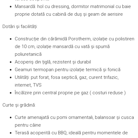
Mansardă: hol cu dressing, dormitor matrimonial cu baie
proprie dotată cu cabină de duș și geam de aerisire
Dotări și facilități:
Construcție din cărămidă Porotherm, izolație cu polistiren
de 10 cm, izolație mansardă cu vată și spumă
poliuretanică
Acoperiș din țiglă, rezistent și durabil
Geamuri termopan pentru izolație termică și fonică
Utilități: put forat, fosa septică, gaz, curent trifazic,
internet, TVS
Încălzire prin central proprie pe gaz ( costuri reduse )
Curte și grădină:
Curte amenajată cu pomi ornamentali, balansoar și cusca
pentru câine
Terasă acoperită cu BBQ, ideală pentru momentele de