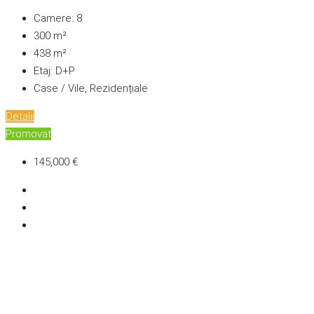
Camere:
8
300
m²
438
m²
Etaj:
D+P
Case / Vile, Rezidențiale
Detalii
Promovat
145,000 €