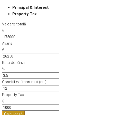
Principal & Interest
Property Tax
Valoare totală
€
Avans
€
Rata dobânzii
%
Condiții de împrumut (ani)
Property Tax
€
Calculează