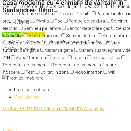
Casă modernă cu 4 camere de vânzare în
Interfon
Internet fibra optica
Irigatii
Jacuzzi
Lift
Panour
Sântandrei- Bihor
solare
Parcare cu plata
Parcare Gratuita
Parcare inclusa i
pret
Piscina
Pivnita
Pod
Pompe de caldura
Semineu
175,000 €
electric
Semineu pe lemne
Senzor detectare gaz
Senzor
Promovat
De vânzare
indundatie
Senzor miscare
Senzori de fum
Sistem alarma
Strada Viilor, Sântandrei, Zona Metropolitană Oradea, Bihor,
Sistem antiincediu
Sistem automat de irigare
Sistem
417515, România
automat de irigatie
Sistem irigatie
Sistem supraveghere vid
24H
Soba/Teracota
Telefon
Terasa
Terasa inchisa
Termostat de ambient
Termostat de ambient in fiecare
37
incapere
Test
Utilitati in zona
Video interfon
Wifi
Prestige Imobiliare
View Listings
Telefon
0790340000
Telefon
0790340000
WhatsApp
34 More