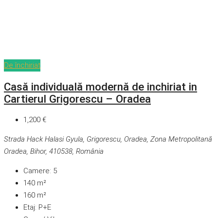
De închiriat
Casă individuală modernă de inchiriat in
Cartierul Grigorescu – Oradea
1,200 €
Strada Hack Halasi Gyula, Grigorescu, Oradea, Zona Metropolitană
Oradea, Bihor, 410538, România
Camere:
5
140
m²
160
m²
Etaj:
P+E