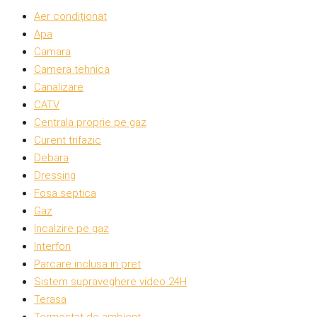
Aer condiționat
Apa
Camara
Camera tehnica
Canalizare
CATV
Centrala proprie pe gaz
Curent trifazic
Debara
Dressing
Fosa septica
Gaz
Incalzire pe gaz
Interfon
Parcare inclusa in pret
Sistem supraveghere video 24H
Terasa
Termostat de ambient