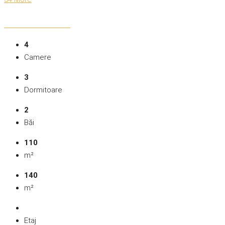
4
Camere
3
Dormitoare
2
Băi
110
m²
140
m²
Etaj