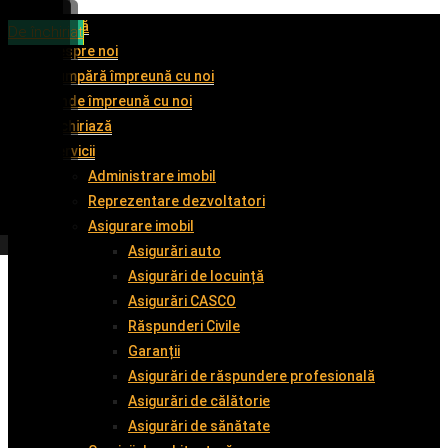
Acasă
De vânzare
De vânzare
De vânzare
De închiriat
Despre noi
Cumpără împreună cu noi
Vinde împreună cu noi
Închiriază
Servicii
Administrare imobil
Reprezentare dezvoltatori
Asigurare imobil
Asigurări auto
Asigurări de locuință
Asigurări CASCO
Răspunderi Civile
Garanții
Asigurări de răspundere profesională
Asigurări de călătorie
Asigurări de sănătate