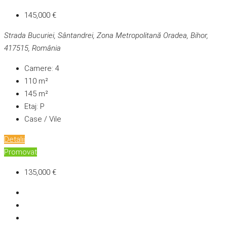
145,000 €
Strada Bucuriei, Sântandrei, Zona Metropolitană Oradea, Bihor,
417515, România
Camere:
4
110
m²
145
m²
Etaj:
P
Case / Vile
Detalii
Promovat
135,000 €