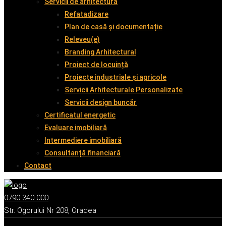
Servicii de arhitectură
Refatadizare
Plan de casă și documentație
Releveu(e)
Branding Arhitectural
Proiect de locuință
Proiecte industriale și agricole
Servicii Arhitecturale Personalizate
Servicii design buncăr
Certificatul energetic
Evaluare imobiliară
Intermediere imobiliară
Consultanță financiară
Contact
0790 340 000
Str. Ogorului Nr 208, Oradea