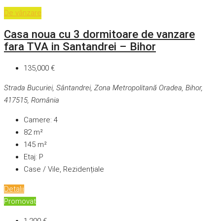
De vânzare
Casa noua cu 3 dormitoare de vanzare
fara TVA in Santandrei – Bihor
135,000 €
Strada Bucuriei, Sântandrei, Zona Metropolitană Oradea, Bihor,
417515, România
Camere:
4
82
m²
145
m²
Etaj:
P
Case / Vile, Rezidențiale
Detalii
Promovat