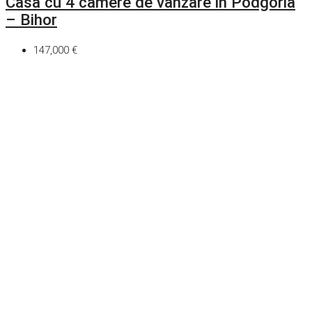
Casa cu 4 camere de vanzare in Podgoria
– Bihor
147,000 €