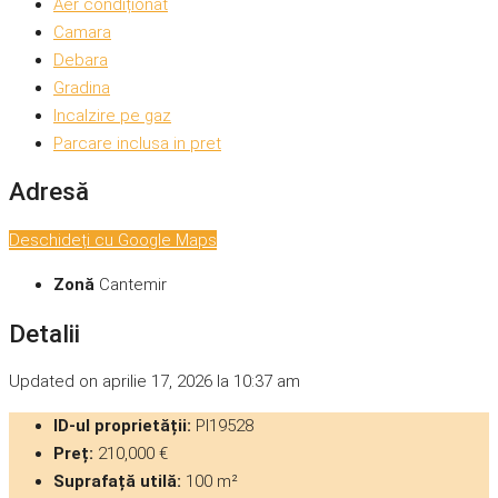
Aer condiționat
Camara
Debara
Gradina
Incalzire pe gaz
Parcare inclusa in pret
Adresă
Deschideți cu Google Maps
Zonă
Cantemir
Detalii
Updated on aprilie 17, 2026 la 10:37 am
ID-ul proprietății:
PI19528
Preț:
210,000 €
Suprafață utilă:
100 m²