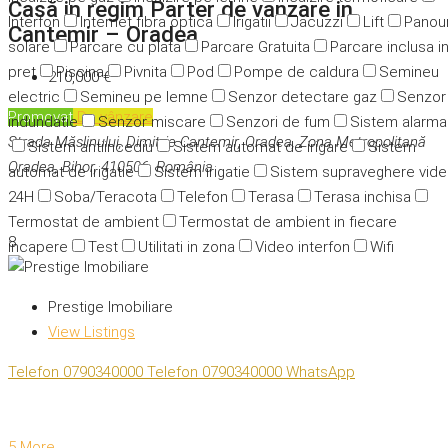
Casă in regim Parter de vanzare in
Interfon
Internet fibra optica
Irigatii
Jacuzzi
Lift
Panour
Cantemir – Oradea
solare
Parcare cu plata
Parcare Gratuita
Parcare inclusa i
pret
Piscina
Pivnita
Pod
Pompe de caldura
Semineu
210,000 €
electric
Semineu pe lemne
Senzor detectare gaz
Senzor
Promovat
De vânzare
indundatie
Senzor miscare
Senzori de fum
Sistem alarma
Strada Măslinului, Dimitrie Cantemir, Oradea, Zona Metropolitană
Sistem antiincediu
Sistem automat de irigare
Sistem
Oradea, Bihor, 410506, România
automat de irigatie
Sistem irigatie
Sistem supraveghere vid
24H
Soba/Teracota
Telefon
Terasa
Terasa inchisa
Termostat de ambient
Termostat de ambient in fiecare
8
incapere
Test
Utilitati in zona
Video interfon
Wifi
Prestige Imobiliare
View Listings
Telefon
0790340000
Telefon
0790340000
WhatsApp
5 More