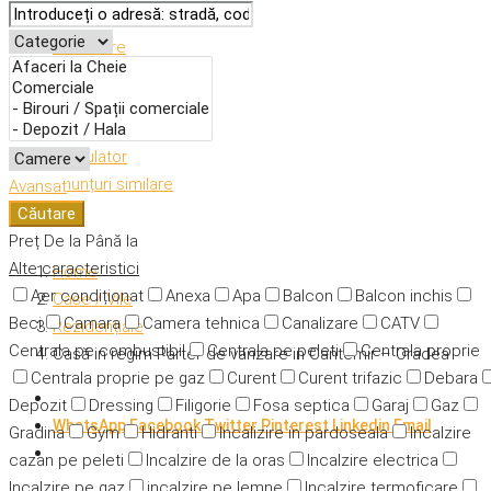
Descriere
Caracteristici
Adresă
Detalii
Calculator
Anunțuri similare
Avansat
Căutare
Preț
De la
Până la
Alte caracteristici
Home
Aer condiționat
Anexa
Apa
Balcon
Balcon inchis
Case / Vile
Beci
Camara
Camera tehnica
Canalizare
CATV
Rezidențiale
Centrala pe combustibil
Centrala pe peleti
Centrala proprie
Casă in regim Parter de vanzare in Cantemir – Oradea
Centrala proprie pe gaz
Curent
Curent trifazic
Debara
Depozit
Dressing
Filigorie
Fosa septica
Garaj
Gaz
WhatsApp
Facebook
Twitter
Pinterest
Linkedin
Email
Gradina
Gym
Hidranti
Incalizire in pardoseala
Incalzire
cazan pe peleti
Incalzire de la oras
Incalzire electrica
Incalzire pe gaz
incalzire pe lemne
Incalzire termoficare