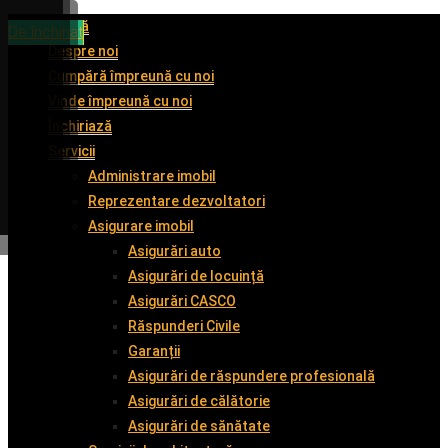
Acasă
De închiriat
De închiriat
De vânzare
De închiriat
Despre noi
Cumpără împreună cu noi
Vinde împreună cu noi
Închiriază
Servicii
Administrare imobil
Reprezentare dezvoltatori
Asigurare imobil
Asigurări auto
Asigurări de locuință
Asigurări CASCO
Răspunderi Civile
Garanții
Asigurări de răspundere profesională
Asigurări de călătorie
Asigurări de sănătate