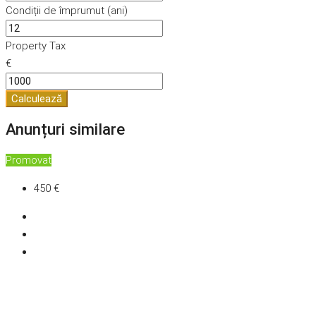
Condiții de împrumut (ani)
Property Tax
€
Calculează
Anunțuri similare
Promovat
450 €