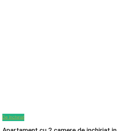
De închiriat
Apartament cu 2 camere de inchiriat in