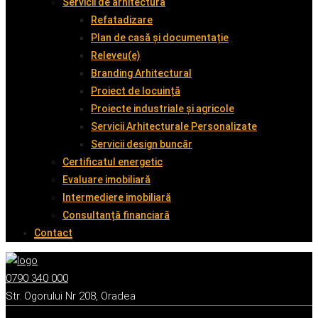
Servicii de arhitectură
Refatadizare
Plan de casă și documentație
Releveu(e)
Branding Arhitectural
Proiect de locuință
Proiecte industriale și agricole
Servicii Arhitecturale Personalizate
Servicii design buncăr
Certificatul energetic
Evaluare imobiliară
Intermediere imobiliară
Consultanță financiară
Contact
0790 340 000
Str. Ogorului Nr 208, Oradea