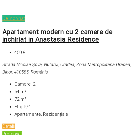
De închiriat
Apartament modern cu 2 camere de
inchiriat in Anastasia Residence
450 €
Strada Nicolae Șova, Nufărul, Oradea, Zona Metropolitană Oradea,
Bihor, 410585, România
Camere:
2
54
m²
72
m²
Etaj:
P/4
Apartamente, Rezidențiale
Detalii
Promovat