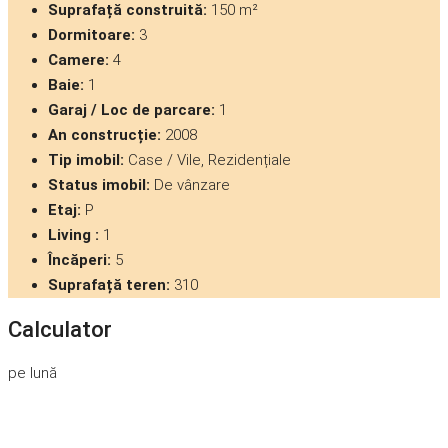
Suprafață construită:
150 m²
Dormitoare:
3
Camere:
4
Baie:
1
Garaj / Loc de parcare:
1
An construcție:
2008
Tip imobil:
Case / Vile, Rezidențiale
Status imobil:
De vânzare
Etaj:
P
Living :
1
Încăperi:
5
Suprafață teren:
310
Calculator
pe lună