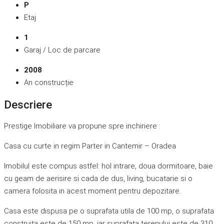
P
Etaj
1
Garaj / Loc de parcare
2008
An construcție
Descriere
Prestige Imobiliare va propune spre inchiriere :
Casa cu curte in regim Parter in Cantemir – Oradea
Imobilul este compus astfel: hol intrare, doua dormitoare, baie
cu geam de aerisire si cada de dus, living, bucatarie si o
camera folosita in acest moment pentru depozitare.
Casa este dispusa pe o suprafata utila de 100 mp, o suprafata
construita este de 150 mp, iar suprafata terenului este de 310