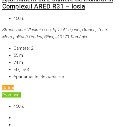
Complexul ARED R31 – Iosia
450 €
Strada Tudor Vladimirescu, Splaiul Crișanei, Oradea, Zona
Metropolitană Oradea, Bihor, 410270, România
Camere:
2
55
m²
74
m²
Etaj:
3/8
Apartamente, Rezidențiale
Detalii
Promovat
450 €