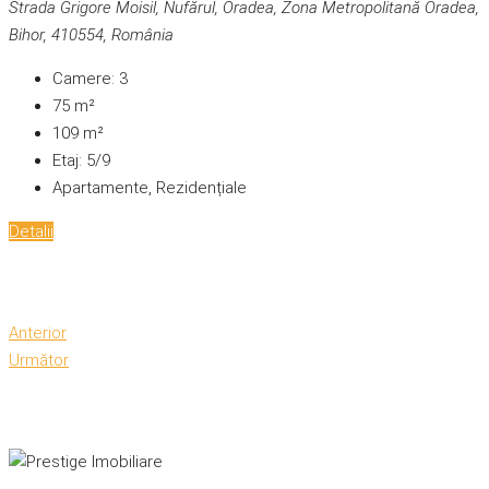
Strada Grigore Moisil, Nufărul, Oradea, Zona Metropolitană Oradea,
Bihor, 410554, România
Camere:
3
75
m²
109
m²
Etaj:
5/9
Apartamente, Rezidențiale
Detalii
Anterior
Următor