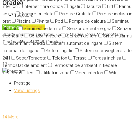
Oradea
Interfon
Internet fibra optica
Irigatii
Jacuzzi
Lift
Panour
solare
Parcare cu plata
Parcare Gratuita
Parcare inclusa i
139,000 €
pret
Piscina
Pivnita
Pod
Pompe de caldura
Semineu
Promovat
De vânzare
electric
Semineu pe lemne
Senzor detectare gaz
Senzor
Strada Ecaterina Teodoroiu, Olosig, Oradea, Zona Metropolitană
indundatie
Senzor miscare
Senzori de fum
Sistem alarma
Oradea, Bihor, 410148, România
Sistem antiincediu
Sistem automat de irigare
Sistem
automat de irigatie
Sistem irigatie
Sistem supraveghere vid
24H
Soba/Teracota
Telefon
Terasa
Terasa inchisa
17
Termostat de ambient
Termostat de ambient in fiecare
incapere
Test
Utilitati in zona
Video interfon
Wifi
Prestige
View Listings
14 More