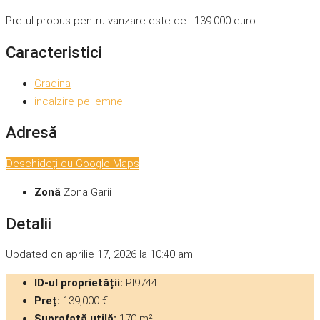
Pretul propus pentru vanzare este de : 139.000 euro.
Caracteristici
Gradina
incalzire pe lemne
Adresă
Deschideți cu Google Maps
Zonă
Zona Garii
Detalii
Updated on aprilie 17, 2026 la 10:40 am
ID-ul proprietății:
PI9744
Preț:
139,000 €
Suprafață utilă:
170 m²