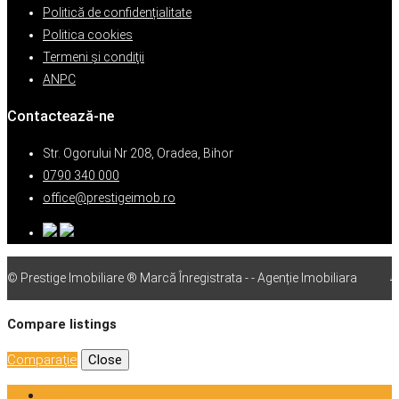
Politică de confidențialitate
Politica cookies
Termeni şi condiţii
ANPC
Contactează-ne
Str. Ogorului Nr 208, Oradea, Bihor
0790 340 000
office@prestigeimob.ro
© Prestige Imobiliare ® Marcă Înregistrata - - Agenție Imobiliara
vps
Compare listings
Comparaţie
Close
Login