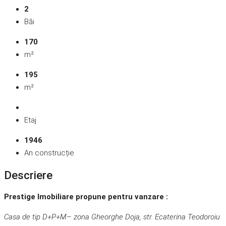
2
Băi
170
m²
195
m²
Etaj
1946
An construcție
Descriere
Prestige Imobiliare propune pentru vanzare :
Casa de tip D+P+M– zona Gheorghe Doja, str. Ecaterina Teodoroiu