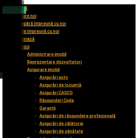
Acasă
De vânzare
De vânzare
De vânzare
De închiriat
Despre noi
Cumpără împreună cu noi
Vinde împreună cu noi
Închiriază
Servicii
Administrare imobil
Reprezentare dezvoltatori
Asigurare imobil
Asigurări auto
Asigurări de locuință
Asigurări CASCO
Răspunderi Civile
Garanții
Asigurări de răspundere profesională
Asigurări de călătorie
Asigurări de sănătate