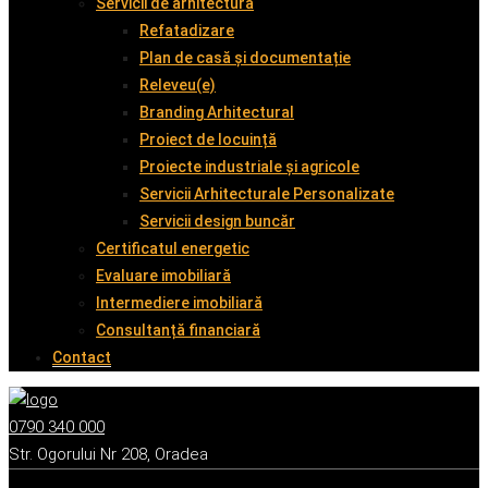
Servicii de arhitectură
Refatadizare
Plan de casă și documentație
Releveu(e)
Branding Arhitectural
Proiect de locuință
Proiecte industriale și agricole
Servicii Arhitecturale Personalizate
Servicii design buncăr
Certificatul energetic
Evaluare imobiliară
Intermediere imobiliară
Consultanță financiară
Contact
0790 340 000
Str. Ogorului Nr 208, Oradea