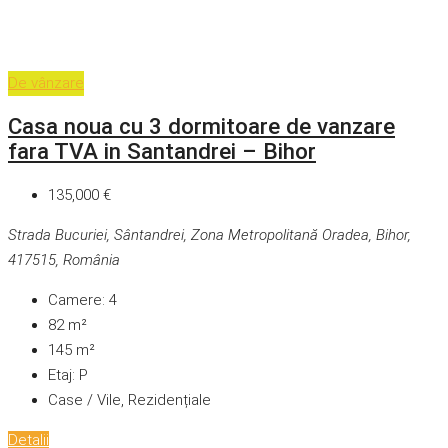
De vânzare
Casa noua cu 3 dormitoare de vanzare
fara TVA in Santandrei – Bihor
135,000 €
Strada Bucuriei, Sântandrei, Zona Metropolitană Oradea, Bihor,
417515, România
Camere:
4
82
m²
145
m²
Etaj:
P
Case / Vile, Rezidențiale
Detalii