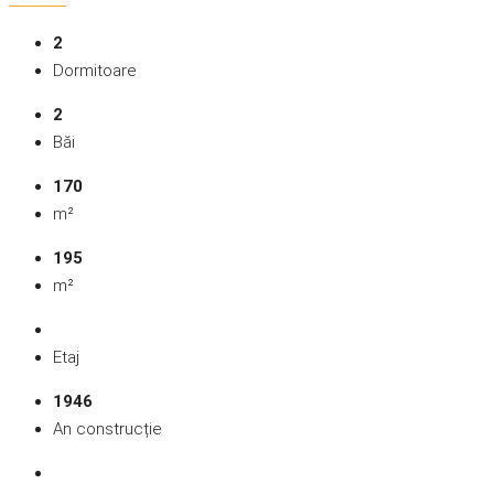
2
Dormitoare
2
Băi
170
m²
195
m²
Etaj
1946
An construcție