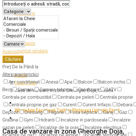
Descriere
Caracteristici
Adresă
Detalii
Calculator
Anunțuri similare
Avansat
Căutare
Preț
De la
Până la
Alte caracteristici
Home
Aer condiționat
Anexa
Apa
Balcon
Balcon inchis
Case / Vile
Beci
Camara
Camera tehnica
Canalizare
CATV
Casa de vanzare in zona Gheorghe Doja, Oradea
Centrala pe combustibil
Centrala pe peleti
Centrala proprie
Centrala proprie pe gaz
Curent
Curent trifazic
Debara
WhatsApp
Facebook
Twitter
Pinterest
Linkedin
Email
Depozit
Dressing
Filigorie
Fosa septica
Garaj
Gaz
Gradina
Gym
Hidranti
Incalizire in pardoseala
Incalzire
cazan pe peleti
Incalzire de la oras
Incalzire electrica
Casa de vanzare in zona Gheorghe Doja,
Incalzire pe gaz
incalzire pe lemne
Incalzire termoficare