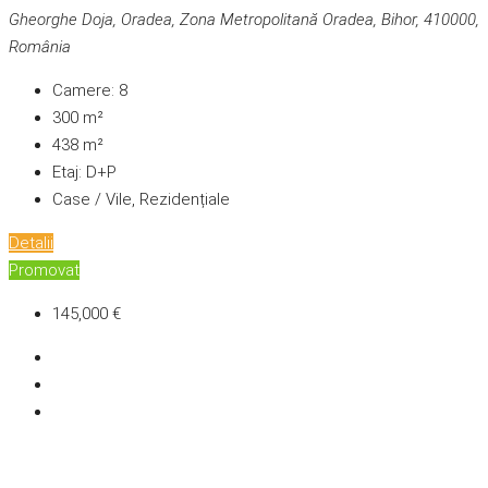
Gheorghe Doja, Oradea, Zona Metropolitană Oradea, Bihor, 410000,
România
Camere:
8
300
m²
438
m²
Etaj:
D+P
Case / Vile, Rezidențiale
Detalii
Promovat
145,000 €