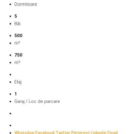
Dormitoare
5
Băi
500
m²
750
m²
Etaj
1
Garaj / Loc de parcare
WhatsApp
Facebook
Twitter
Pinterest
Linkedin
Email