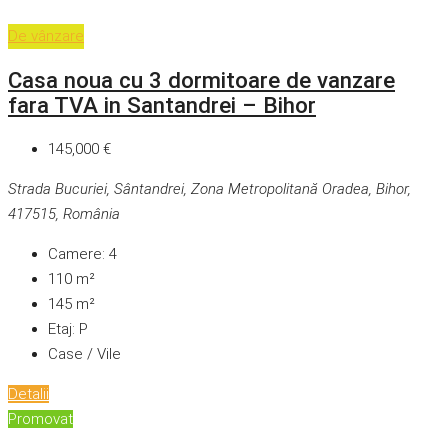
De vânzare
Casa noua cu 3 dormitoare de vanzare
fara TVA in Santandrei – Bihor
145,000 €
Strada Bucuriei, Sântandrei, Zona Metropolitană Oradea, Bihor,
417515, România
Camere:
4
110
m²
145
m²
Etaj:
P
Case / Vile
Detalii
Promovat