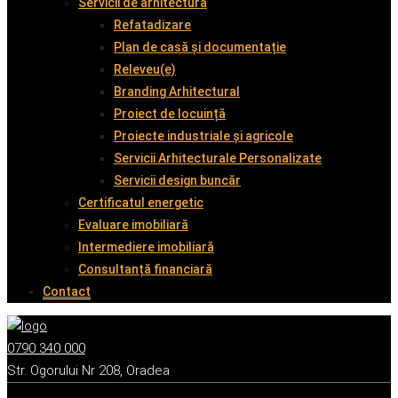
Servicii de arhitectură
Refatadizare
Plan de casă și documentație
Releveu(e)
Branding Arhitectural
Proiect de locuință
Proiecte industriale și agricole
Servicii Arhitecturale Personalizate
Servicii design buncăr
Certificatul energetic
Evaluare imobiliară
Intermediere imobiliară
Consultanță financiară
Contact
0790 340 000
Str. Ogorului Nr 208, Oradea