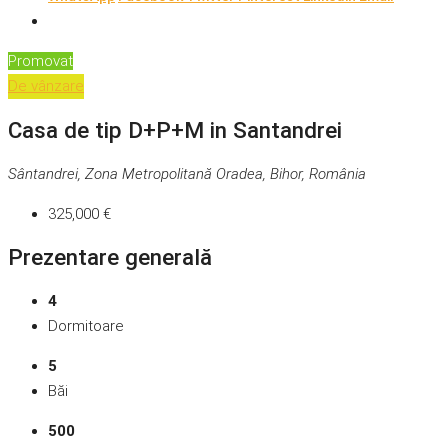
Promovat
De vânzare
Casa de tip D+P+M in Santandrei
Sântandrei, Zona Metropolitană Oradea, Bihor, România
325,000 €
Prezentare generală
4
Dormitoare
5
Băi
500