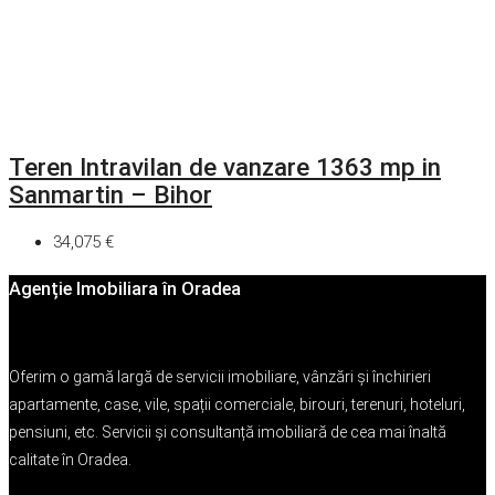
Teren Intravilan de vanzare 1363 mp in
Sanmartin – Bihor
34,075 €
Agenție Imobiliara în Oradea
Oferim o gamă largă de servicii imobiliare, vânzări și închirieri
apartamente, case, vile, spații comerciale, birouri, terenuri, hoteluri,
pensiuni, etc. Servicii și consultanță imobiliară de cea mai înaltă
calitate în Oradea.