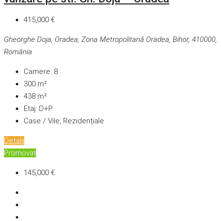
415,000 €
Gheorghe Doja, Oradea, Zona Metropolitană Oradea, Bihor, 410000,
România
Camere:
8
300
m²
438
m²
Etaj:
D+P
Case / Vile, Rezidențiale
Detalii
Promovat
145,000 €