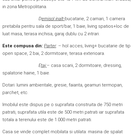
in zona Metropolitana.
D
emisol inalt-
bucatarie, 2 camari, 1 camera
pretabila pentru sala de sport/bar, 1 baie, living spatios+loc de
luat masa, terasa inchisa, garaj dublu cu 2 intrari.
Este compusa din:
Parter
:
– hol acces, living+ bucatarie de tip
open space, 2 bai, 2 dormitoare, terasa exterioara.
E
taj:
– casa scarii, 2 dormitoare, dressing,
spalatorie haine, 1 baie.
Dotari: lumini ambientale, gresie, faianta, geamuri termopan,
parchet, etc.
Imobilul este dispus pe o suprafata construita de 750 metri
patrati, suprafata utila este de 500 metri patrati iar suprafata
totala a terenului este de 1.000 metri patrati.
Casa se vinde complet mobilata si utilata: masina de spalat