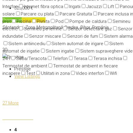
Interfon
Internet fibra optica
Irigatii
Jacuzzi
Lift
Panour
325,000 €
solare
Parcare cu plata
Parcare Gratuita
Parcare inclusa i
Promovat
De vânzare
pret
Piscina
Pivnita
Pod
Pompe de caldura
Semineu
Sântandrei, Zona Metropolitană Oradea, Bihor, România
electric
Semineu pe lemne
Senzor detectare gaz
Senzor
indundatie
Senzor miscare
Senzori de fum
Sistem alarma
Sistem antiincediu
Sistem automat de irigare
Sistem
30
automat de irigatie
Sistem irigatie
Sistem supraveghere vid
24H
Soba/Teracota
Telefon
Terasa
Terasa inchisa
Termostat de ambient
Termostat de ambient in fiecare
Prestige
incapere
Test
Utilitati in zona
Video interfon
Wifi
View Listings
27 More
4