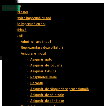
Acasă
De vânzare
De vânzare
De vânzare
De închiriat
Despre noi
Cumpără împreună cu noi
Vinde împreună cu noi
Închiriază
Servicii
Administrare imobil
Reprezentare dezvoltatori
Asigurare imobil
Asigurări auto
Asigurări de locuință
Asigurări CASCO
Răspunderi Civile
Garanții
Asigurări de răspundere profesională
Asigurări de călătorie
Asigurări de sănătate