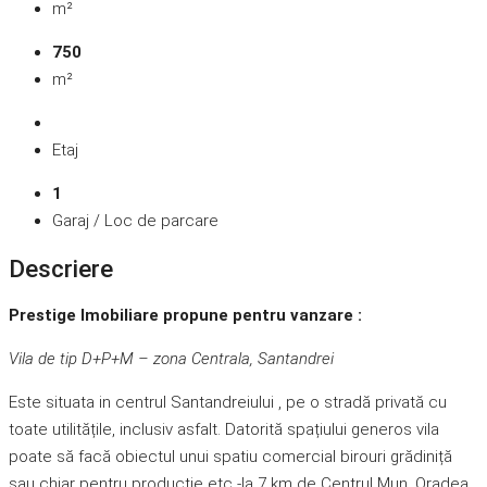
m²
750
m²
Etaj
1
Garaj / Loc de parcare
Descriere
Prestige Imobiliare propune pentru vanzare :
Vila de tip D+P+M – zona Centrala, Santandrei
Este situata in centrul Santandreiului , pe o stradă privată cu
toate utilitățile, inclusiv asfalt. Datorită spațiului generos vila
poate să facă obiectul unui spatiu comercial birouri grădiniță
sau chiar pentru producție etc -la 7 km de Centrul Mun. Oradea,