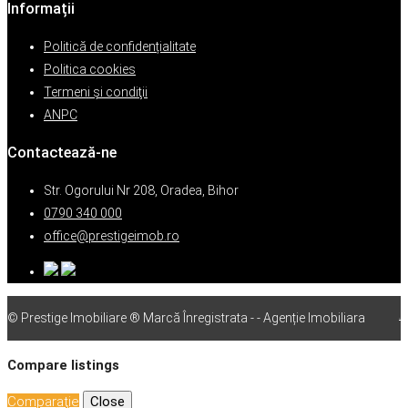
Informații
Politică de confidențialitate
Politica cookies
Termeni şi condiţii
ANPC
Contactează-ne
Str. Ogorului Nr 208, Oradea, Bihor
0790 340 000
office@prestigeimob.ro
© Prestige Imobiliare ® Marcă Înregistrata - - Agenție Imobiliara
vps
Compare listings
Comparaţie
Close