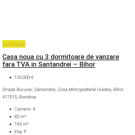
De vânzare
Casa noua cu 3 dormitoare de vanzare
fara TVA in Santandrei – Bihor
135,000 €
Strada Bucuriei, Sântandrei, Zona Metropolitană Oradea, Bihor,
417515, România
Camere:
4
82
m²
145
m²
Etaj:
P