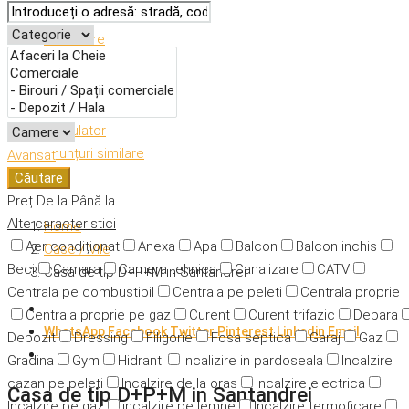
Descriere
Caracteristici
Adresă
Detalii
Calculator
Anunțuri similare
Avansat
Căutare
Preț
De la
Până la
Alte caracteristici
Home
Aer condiționat
Anexa
Apa
Balcon
Balcon inchis
Case / Vile
Beci
Camara
Camera tehnica
Canalizare
CATV
Casa de tip D+P+M in Santandrei
Centrala pe combustibil
Centrala pe peleti
Centrala proprie
Centrala proprie pe gaz
Curent
Curent trifazic
Debara
WhatsApp
Facebook
Twitter
Pinterest
Linkedin
Email
Depozit
Dressing
Filigorie
Fosa septica
Garaj
Gaz
Gradina
Gym
Hidranti
Incalizire in pardoseala
Incalzire
cazan pe peleti
Incalzire de la oras
Incalzire electrica
Casa de tip D+P+M in Santandrei
Incalzire pe gaz
incalzire pe lemne
Incalzire termoficare