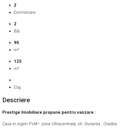
2
Dormitoare
2
Băi
90
m²
125
m²
Etaj
Descriere
Prestige Imobiliare propune pentru vanzare :
Casa in regim P+M– zona Ultracentrala, str. Dunarea , Oradea