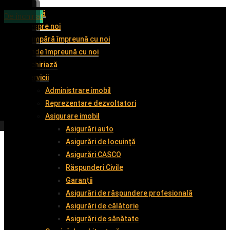
Acasă
De vânzare
De vânzare
De vânzare
De închiriat
Despre noi
Cumpără împreună cu noi
Vinde împreună cu noi
Închiriază
Servicii
Administrare imobil
Reprezentare dezvoltatori
Asigurare imobil
Asigurări auto
Asigurări de locuință
Asigurări CASCO
Răspunderi Civile
Garanții
Asigurări de răspundere profesională
Asigurări de călătorie
Asigurări de sănătate