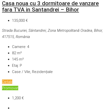
Casa noua cu 3 dormitoare de vanzare
fara TVA in Santandrei – Bihor
135,000 €
Strada Bucuriei, Sântandrei, Zona Metropolitană Oradea, Bihor,
417515, România
Camere:
4
82
m²
145
m²
Etaj:
P
Case / Vile, Rezidențiale
Detalii
Promovat
1,200 €