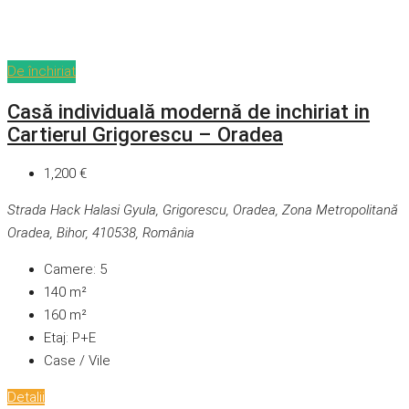
De închiriat
Casă individuală modernă de inchiriat in
Cartierul Grigorescu – Oradea
1,200 €
Strada Hack Halasi Gyula, Grigorescu, Oradea, Zona Metropolitană
Oradea, Bihor, 410538, România
Camere:
5
140
m²
160
m²
Etaj:
P+E
Case / Vile
Detalii