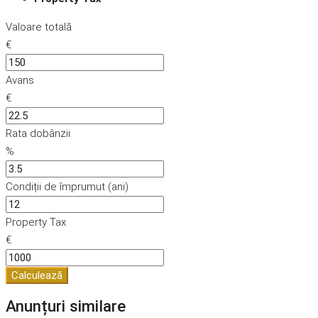
Valoare totală
€
Avans
€
Rata dobânzii
%
Condiții de împrumut (ani)
Property Tax
€
Calculează
Anunțuri similare