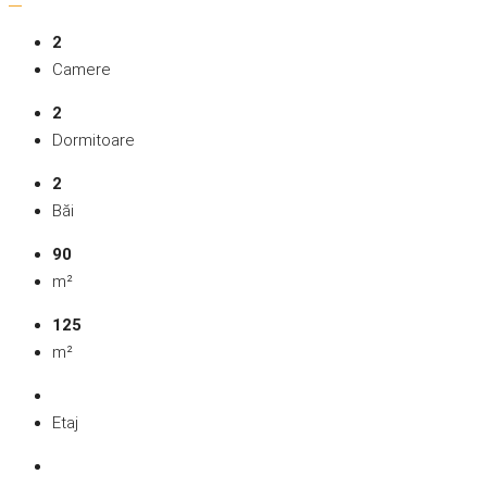
2
Camere
2
Dormitoare
2
Băi
90
m²
125
m²
Etaj