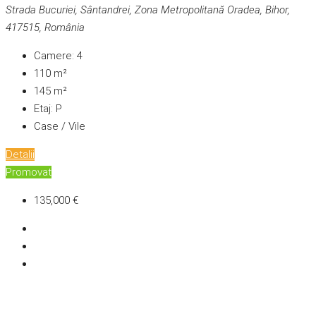
Strada Bucuriei, Sântandrei, Zona Metropolitană Oradea, Bihor,
417515, România
Camere:
4
110
m²
145
m²
Etaj:
P
Case / Vile
Detalii
Promovat
135,000 €