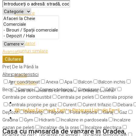
Descriere
Caracteristici
Adresă
Detalii
Calculator
Anunțuri similare
Avansat
Căutare
Preț
De la
Până la
Alte caracteristici
Home
Aer condiționat
Anexa
Apa
Balcon
Balcon inchis
Case / Vile
Beci
Camara
Camera tehnica
Canalizare
CATV
Casa cu mansarda de vanzare in Oradea, Central
Centrala pe combustibil
Centrala pe peleti
Centrala proprie
Centrala proprie pe gaz
Curent
Curent trifazic
Debara
WhatsApp
Facebook
Twitter
Pinterest
Linkedin
Email
Depozit
Dressing
Filigorie
Fosa septica
Garaj
Gaz
Gradina
Gym
Hidranti
Incalizire in pardoseala
Incalzire
cazan pe peleti
Incalzire de la oras
Incalzire electrica
Casa cu mansarda de vanzare in Oradea,
Incalzire pe gaz
incalzire pe lemne
Incalzire termoficare