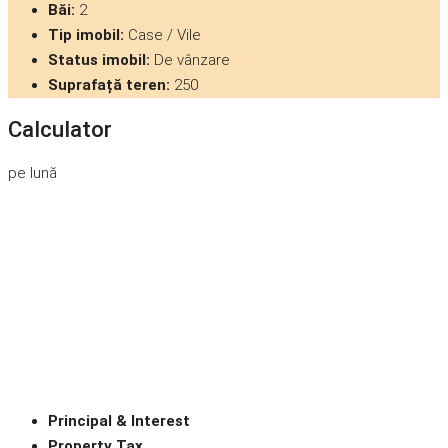
Băi:
2
Tip imobil:
Case / Vile
Status imobil:
De vânzare
Suprafață teren:
250
Calculator
pe lună
Principal & Interest
Property Tax