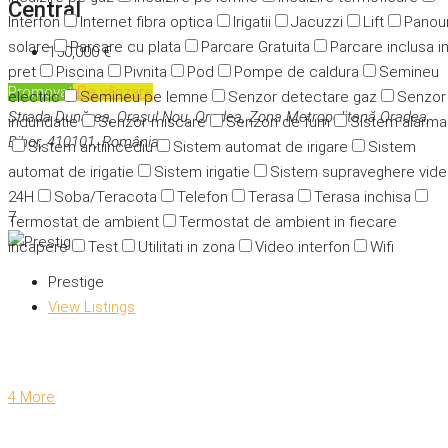
Central
Interfon
Internet fibra optica
Irigatii
Jacuzzi
Lift
Panour
solare
Parcare cu plata
Parcare Gratuita
Parcare inclusa i
150,000 €
pret
Piscina
Pivnita
Pod
Pompe de caldura
Semineu
Promovat
De vânzare
electric
Semineu pe lemne
Senzor detectare gaz
Senzor
Strada Dunărea, Orașul Nou, Oradea, Zona Metropolitană Oradea,
indundatie
Senzor miscare
Senzori de fum
Sistem alarma
Bihor, 410101, România
Sistem antiincediu
Sistem automat de irigare
Sistem
automat de irigatie
Sistem irigatie
Sistem supraveghere vid
24H
Soba/Teracota
Telefon
Terasa
Terasa inchisa
7
Termostat de ambient
Termostat de ambient in fiecare
incapere
Test
Utilitati in zona
Video interfon
Wifi
Prestige
View Listings
4 More