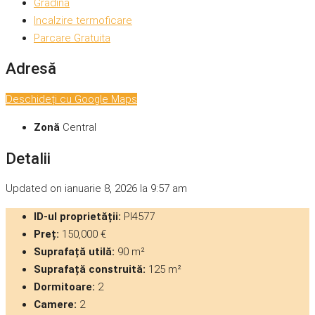
Gradina
Incalzire termoficare
Parcare Gratuita
Adresă
Deschideți cu Google Maps
Zonă
Central
Detalii
Updated on ianuarie 8, 2026 la 9:57 am
ID-ul proprietății:
PI4577
Preț:
150,000 €
Suprafață utilă:
90 m²
Suprafață construită:
125 m²
Dormitoare:
2
Camere:
2