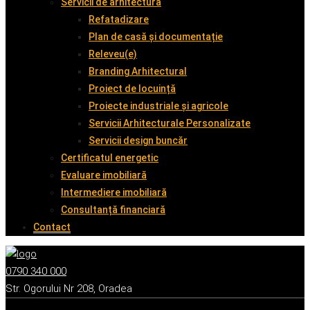
Servicii de arhitectură
Refatadizare
Plan de casă și documentație
Releveu(e)
Branding Arhitectural
Proiect de locuință
Proiecte industriale și agricole
Servicii Arhitecturale Personalizate
Servicii design buncăr
Certificatul energetic
Evaluare imobiliară
Intermediere imobiliară
Consultanță financiară
Contact
0790 340 000
Str. Ogorului Nr 208, Oradea