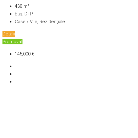
438
m²
Etaj:
D+P
Case / Vile, Rezidențiale
Detalii
Promovat
145,000 €