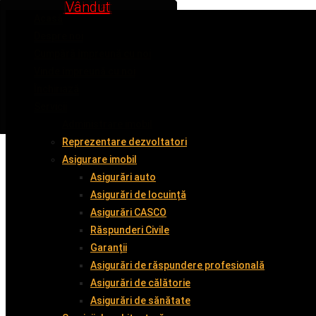
Inchiriat
Inchiriat
Vândut
Vândut
Vândut
Vândut
Acasă
Despre noi
Cumpără împreună cu noi
Vinde împreună cu noi
Închiriază
Servicii
Administrare imobil
Reprezentare dezvoltatori
Asigurare imobil
Asigurări auto
Asigurări de locuință
Asigurări CASCO
Răspunderi Civile
Garanții
Asigurări de răspundere profesională
Asigurări de călătorie
Asigurări de sănătate