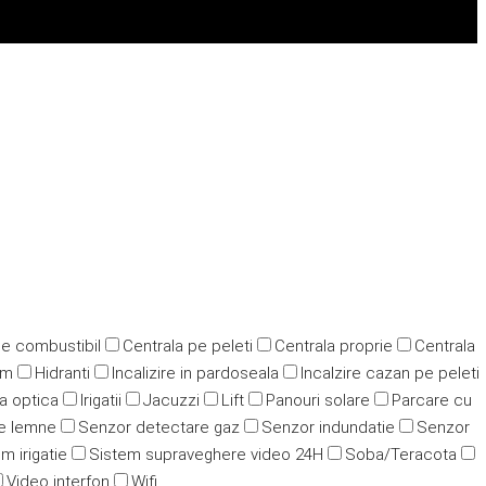
pe combustibil
Centrala pe peleti
Centrala proprie
Centrala
ym
Hidranti
Incalizire in pardoseala
Incalzire cazan pe peleti
ra optica
Irigatii
Jacuzzi
Lift
Panouri solare
Parcare cu
e lemne
Senzor detectare gaz
Senzor indundatie
Senzor
m irigatie
Sistem supraveghere video 24H
Soba/Teracota
Video interfon
Wifi