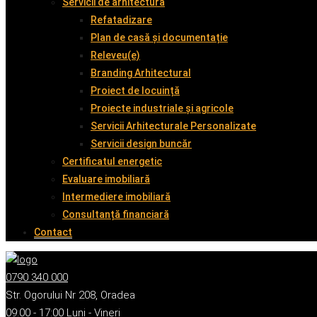
Servicii de arhitectură
Refatadizare
Plan de casă și documentație
Releveu(e)
Branding Arhitectural
Proiect de locuință
Proiecte industriale și agricole
Servicii Arhitecturale Personalizate
Servicii design buncăr
Certificatul energetic
Evaluare imobiliară
Intermediere imobiliară
Consultanță financiară
Contact
0790 340 000
Str. Ogorului Nr 208, Oradea
09:00 - 17:00 Luni - Vineri