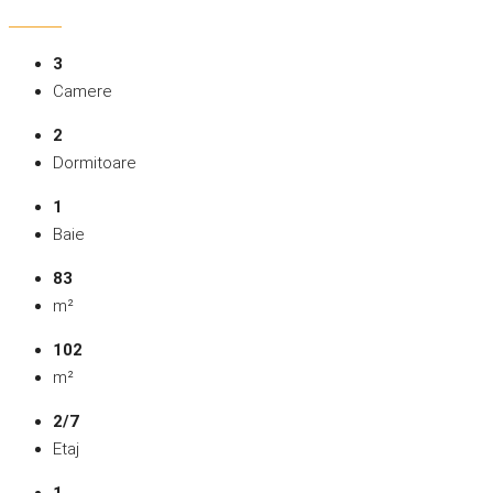
3
Camere
2
Dormitoare
1
Baie
83
m²
102
m²
2/7
Etaj