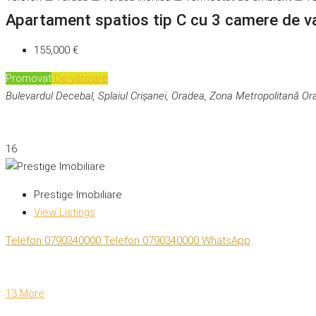
Apartament spatios tip C cu 3 camere de v
155,000 €
Promovat
De vânzare
Bulevardul Decebal, Splaiul Crișanei, Oradea, Zona Metropolitană O
16
Prestige Imobiliare
View Listings
Telefon
0790340000
Telefon
0790340000
WhatsApp
13 More