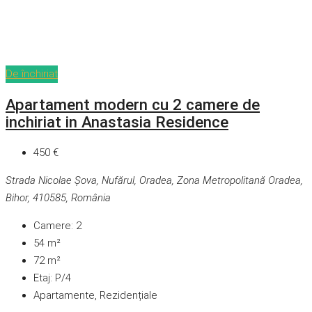
De închiriat
Apartament modern cu 2 camere de
inchiriat in Anastasia Residence
450 €
Strada Nicolae Șova, Nufărul, Oradea, Zona Metropolitană Oradea,
Bihor, 410585, România
Camere:
2
54
m²
72
m²
Etaj:
P/4
Apartamente, Rezidențiale