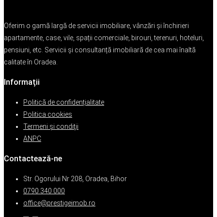
Oferim o gamă largă de servicii imobiliare, vânzări și închirieri
apartamente, case, vile, spații comerciale, birouri, terenuri, hoteluri,
pensiuni, etc. Servicii și consultanță imobiliară de cea mai înaltă
calitate în Oradea.
Informații
Politică de confidențialitate
Politica cookies
Termeni şi condiţii
ANPC
Contactează-ne
Str. Ogorului Nr 208, Oradea, Bihor
0790 340 000
office@prestigeimob.ro