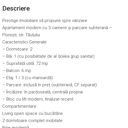
Descriere
Prestige Imobiliare vă propune spre vânzare:
Apartament modern cu 3 camere și parcare subterană –
Florești, str. Tăuțului
Caracteristici Generale:
–
Dormitoare: 2
–
Băi: 1 (cu posibilitate de al doilea grup sanitar)
–
Suprafață utilă: 72 mp
– Balcon: 6 mp
– Etaj: 1 / 3 (cu mansardă)
– Parcare: inclusă în preț (subterană, CF separat)
– Încălzire: în pardoseală, centrală proprie
– Bloc cu lift modern, finalizat recent
Compartimentare:
Living open space cu bucătărie
2 dormitoare complet mobilate
Baie modernă