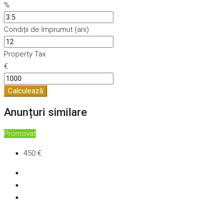
%
Condiții de împrumut (ani)
Property Tax
€
Calculează
Anunțuri similare
Promovat
450 €