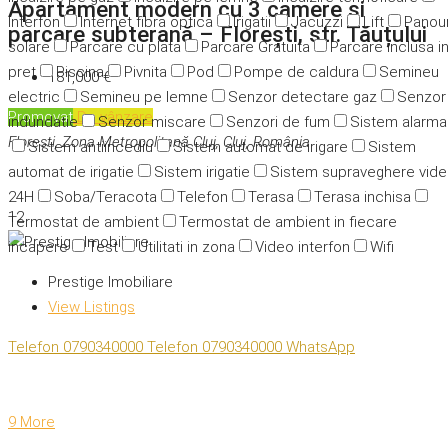
Apartament modern cu 3 camere și
Interfon
Internet fibra optica
Irigatii
Jacuzzi
Lift
Panour
parcare subterană – Florești, str. Tăuțului
solare
Parcare cu plata
Parcare Gratuita
Parcare inclusa i
pret
Piscina
Pivnita
Pod
Pompe de caldura
Semineu
181,000 €
electric
Semineu pe lemne
Senzor detectare gaz
Senzor
Promovat
De vânzare
indundatie
Senzor miscare
Senzori de fum
Sistem alarma
Florești, Zona Metropolitană Cluj, Cluj, România
Sistem antiincediu
Sistem automat de irigare
Sistem
automat de irigatie
Sistem irigatie
Sistem supraveghere vid
24H
Soba/Teracota
Telefon
Terasa
Terasa inchisa
12
Termostat de ambient
Termostat de ambient in fiecare
incapere
Test
Utilitati in zona
Video interfon
Wifi
Prestige Imobiliare
View Listings
Telefon
0790340000
Telefon
0790340000
WhatsApp
9 More