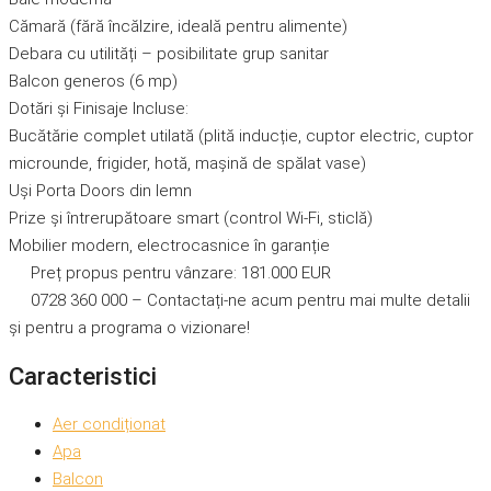
Cămară (fără încălzire, ideală pentru alimente)
Debara cu utilități – posibilitate grup sanitar
Balcon generos (6 mp)
Dotări și Finisaje Incluse:
Bucătărie complet utilată (plită inducție, cuptor electric, cuptor
microunde, frigider, hotă, mașină de spălat vase)
Uși Porta Doors din lemn
Prize și întrerupătoare smart (control Wi-Fi, sticlă)
Mobilier modern, electrocasnice în garanție
Preț propus pentru vânzare: 181.000 EUR
0728 360 000 – Contactați-ne acum pentru mai multe detalii
și pentru a programa o vizionare!
Caracteristici
Aer condiționat
Apa
Balcon