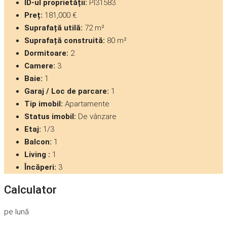
ID-ul proprietății:
PI31583
Preț:
181,000 €
Suprafață utilă:
72 m²
Suprafață construită:
80 m²
Dormitoare:
2
Camere:
3
Baie:
1
Garaj / Loc de parcare:
1
Tip imobil:
Apartamente
Status imobil:
De vânzare
Etaj:
1/3
Balcon:
1
Living :
1
Încăperi:
3
Calculator
pe lună