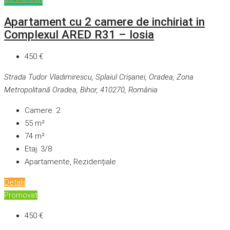
Apartament cu 2 camere de inchiriat in
Complexul ARED R31 – Iosia
450 €
Strada Tudor Vladimirescu, Splaiul Crișanei, Oradea, Zona
Metropolitană Oradea, Bihor, 410270, România
Camere:
2
55
m²
74
m²
Etaj:
3/8
Apartamente, Rezidențiale
Detalii
Promovat
450 €