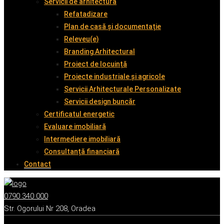
Servicii de arhitectură
Refatadizare
Plan de casă și documentație
Releveu(e)
Branding Arhitectural
Proiect de locuință
Proiecte industriale și agricole
Servicii Arhitecturale Personalizate
Servicii design buncăr
Certificatul energetic
Evaluare imobiliară
Intermediere imobiliară
Consultanță financiară
Contact
0790 340 000
Str. Ogorului Nr 208, Oradea