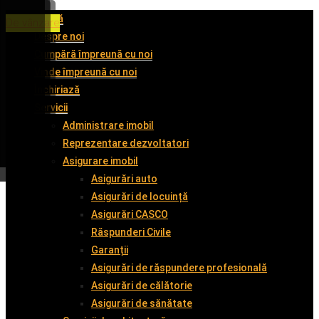
Acasă
De închiriat
De închiriat
De închiriat
De vânzare
Despre noi
Cumpără împreună cu noi
Vinde împreună cu noi
Închiriază
Servicii
Administrare imobil
Reprezentare dezvoltatori
Asigurare imobil
Asigurări auto
Asigurări de locuință
Asigurări CASCO
Răspunderi Civile
Garanții
Asigurări de răspundere profesională
Asigurări de călătorie
Asigurări de sănătate