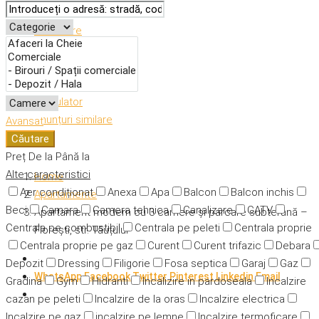
Descriere
Caracteristici
Adresă
Detalii
Calculator
Anunțuri similare
Avansat
Căutare
Preț
De la
Până la
Alte caracteristici
Home
Aer condiționat
Anexa
Apa
Balcon
Balcon inchis
Apartamente
Beci
Camara
Camera tehnica
Canalizare
CATV
Apartament modern cu 3 camere și parcare subterană –
Centrala pe combustibil
Centrala pe peleti
Centrala proprie
Florești, str. Tăuțului
Centrala proprie pe gaz
Curent
Curent trifazic
Debara
Depozit
Dressing
Filigorie
Fosa septica
Garaj
Gaz
WhatsApp
Facebook
Twitter
Pinterest
Linkedin
Email
Gradina
Gym
Hidranti
Incalizire in pardoseala
Incalzire
cazan pe peleti
Incalzire de la oras
Incalzire electrica
Incalzire pe gaz
incalzire pe lemne
Incalzire termoficare