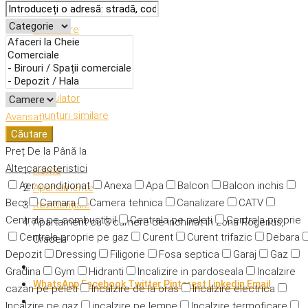
Descriere
Caracteristici
Adresă
Detalii
Calculator
Anunțuri similare
Avansat
Căutare
Preț
De la
Până la
Alte caracteristici
Home
Aer condiționat
Anexa
Apa
Balcon
Balcon inchis
Apartamente
Beci
Camara
Camera tehnica
Canalizare
CATV
Rezidențiale
Centrala pe combustibil
Centrala pe peleti
Centrala proprie
Apartament cu 3 camere de inchiriat in zona Rogerius,
Centrala proprie pe gaz
Curent
Curent trifazic
Debara
Oradea
Depozit
Dressing
Filigorie
Fosa septica
Garaj
Gaz
Gradina
Gym
Hidranti
Incalizire in pardoseala
Incalzire
WhatsApp
Facebook
Twitter
Pinterest
Linkedin
Email
cazan pe peleti
Incalzire de la oras
Incalzire electrica
Incalzire pe gaz
incalzire pe lemne
Incalzire termoficare