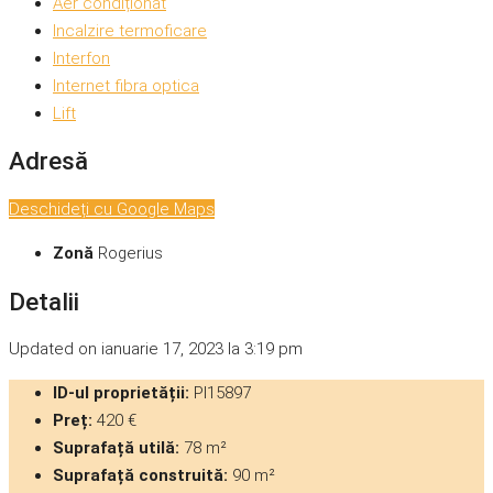
Aer condiționat
Incalzire termoficare
Interfon
Internet fibra optica
Lift
Adresă
Deschideți cu Google Maps
Zonă
Rogerius
Detalii
Updated on ianuarie 17, 2023 la 3:19 pm
ID-ul proprietății:
PI15897
Preț:
420 €
Suprafață utilă:
78 m²
Suprafață construită:
90 m²