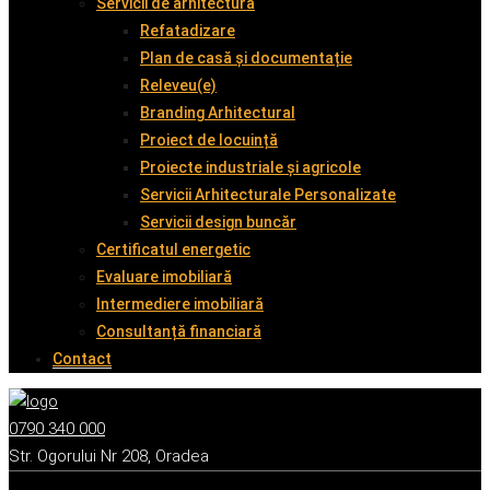
Servicii de arhitectură
Refatadizare
Plan de casă și documentație
Releveu(e)
Branding Arhitectural
Proiect de locuință
Proiecte industriale și agricole
Servicii Arhitecturale Personalizate
Servicii design buncăr
Certificatul energetic
Evaluare imobiliară
Intermediere imobiliară
Consultanță financiară
Contact
0790 340 000
Str. Ogorului Nr 208, Oradea