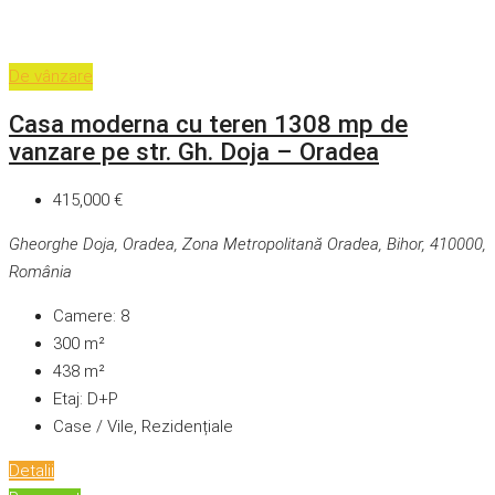
De vânzare
Casa moderna cu teren 1308 mp de
vanzare pe str. Gh. Doja – Oradea
415,000 €
Gheorghe Doja, Oradea, Zona Metropolitană Oradea, Bihor, 410000,
România
Camere:
8
300
m²
438
m²
Etaj:
D+P
Case / Vile, Rezidențiale
Detalii