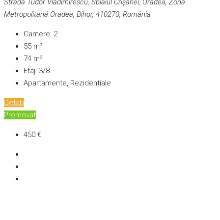
Strada Tudor Vladimirescu, Splaiul Crișanei, Oradea, Zona
Metropolitană Oradea, Bihor, 410270, România
Camere:
2
55
m²
74
m²
Etaj:
3/8
Apartamente, Rezidențiale
Detalii
Promovat
450 €