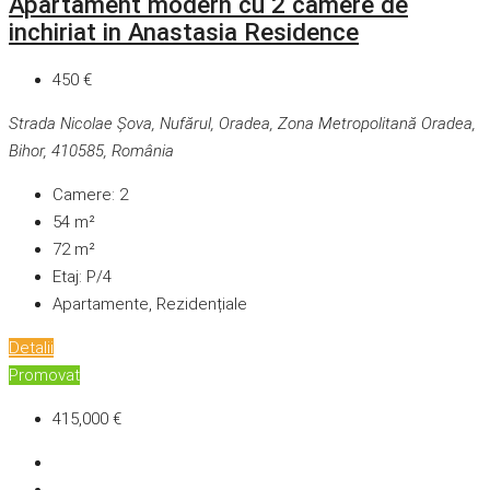
Apartament modern cu 2 camere de
inchiriat in Anastasia Residence
450 €
Strada Nicolae Șova, Nufărul, Oradea, Zona Metropolitană Oradea,
Bihor, 410585, România
Camere:
2
54
m²
72
m²
Etaj:
P/4
Apartamente, Rezidențiale
Detalii
Promovat
415,000 €