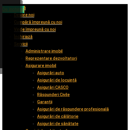
Acasă
De închiriat
De închiriat
De vânzare
De închiriat
Despre noi
Cumpără împreună cu noi
Vinde împreună cu noi
Închiriază
Servicii
Administrare imobil
Reprezentare dezvoltatori
Asigurare imobil
Asigurări auto
Asigurări de locuință
Asigurări CASCO
Răspunderi Civile
Garanții
Asigurări de răspundere profesională
Asigurări de călătorie
Asigurări de sănătate