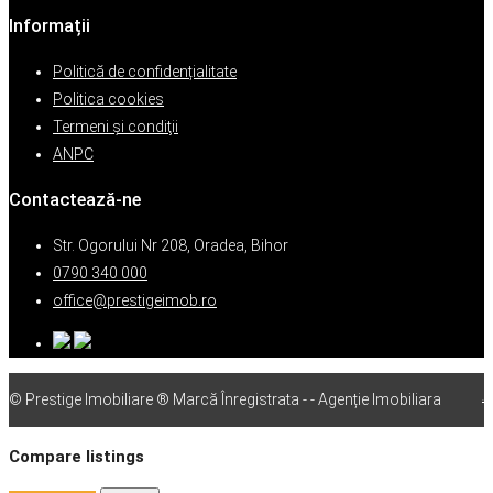
Informații
Politică de confidențialitate
Politica cookies
Termeni şi condiţii
ANPC
Contactează-ne
Str. Ogorului Nr 208, Oradea, Bihor
0790 340 000
office@prestigeimob.ro
© Prestige Imobiliare ® Marcă Înregistrata - - Agenție Imobiliara
vps
Compare listings