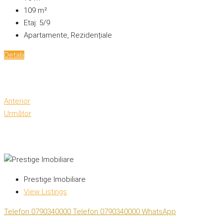
109
m²
Etaj:
5/9
Apartamente, Rezidențiale
Detalii
Anterior
Următor
Prestige Imobiliare
View Listings
Telefon
0790340000
Telefon
0790340000
WhatsApp