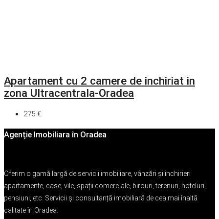
Apartament cu 2 camere de inchiriat in
zona Ultracentrala-Oradea
275 €
Agenție Imobiliara în Oradea
Oferim o gamă largă de servicii imobiliare, vânzări și închirieri
apartamente, case, vile, spații comerciale, birouri, terenuri, hoteluri,
pensiuni, etc. Servicii și consultanță imobiliară de cea mai înaltă
calitate în Oradea.