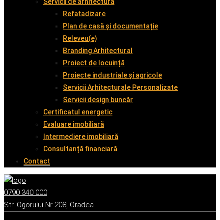
Servicii de arhitectură
Refatadizare
Plan de casă și documentație
Releveu(e)
Branding Arhitectural
Proiect de locuință
Proiecte industriale și agricole
Servicii Arhitecturale Personalizate
Servicii design buncăr
Certificatul energetic
Evaluare imobiliară
Intermediere imobiliară
Consultanță financiară
Contact
0790 340 000
Str. Ogorului Nr 208, Oradea