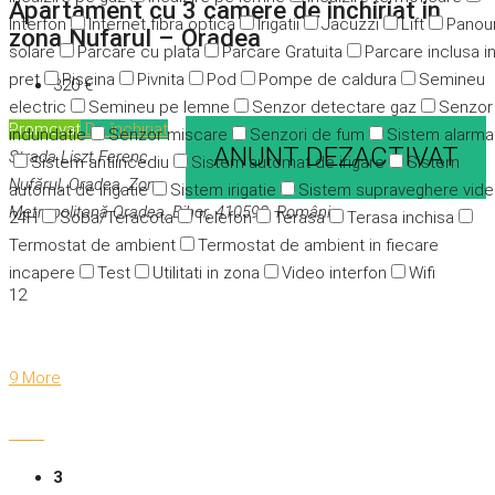
Apartament cu 3 camere de inchiriat in
Interfon
Internet fibra optica
Irigatii
Jacuzzi
Lift
Panour
zona Nufarul – Oradea
solare
Parcare cu plata
Parcare Gratuita
Parcare inclusa i
pret
Piscina
Pivnita
Pod
Pompe de caldura
Semineu
320 €
electric
Semineu pe lemne
Senzor detectare gaz
Senzor
Promovat
De închiriat
indundatie
Senzor miscare
Senzori de fum
Sistem alarma
ANUNT DEZACTIVAT
Strada Liszt Ferenc,
Sistem antiincediu
Sistem automat de irigare
Sistem
Nufărul, Oradea, Zona
automat de irigatie
Sistem irigatie
Sistem supraveghere vid
Metropolitană Oradea, Bihor, 410598, România
24H
Soba/Teracota
Telefon
Terasa
Terasa inchisa
Termostat de ambient
Termostat de ambient in fiecare
incapere
Test
Utilitati in zona
Video interfon
Wifi
12
9 More
3