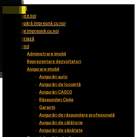
Acasă
De închiriat
De închiriat
De închiriat
De vânzare
Despre noi
Cumpără împreună cu noi
Vinde împreună cu noi
Închiriază
Servicii
Administrare imobil
Reprezentare dezvoltatori
Asigurare imobil
Asigurări auto
Asigurări de locuință
Asigurări CASCO
Răspunderi Civile
Garanții
Asigurări de răspundere profesională
Asigurări de călătorie
Asigurări de sănătate