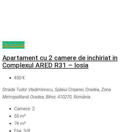
De închiriat
Apartament cu 2 camere de inchiriat in
Complexul ARED R31 – Iosia
450 €
Strada Tudor Vladimirescu, Splaiul Crișanei, Oradea, Zona
Metropolitană Oradea, Bihor, 410270, România
Camere:
2
55
m²
74
m²
Etaj:
3/8