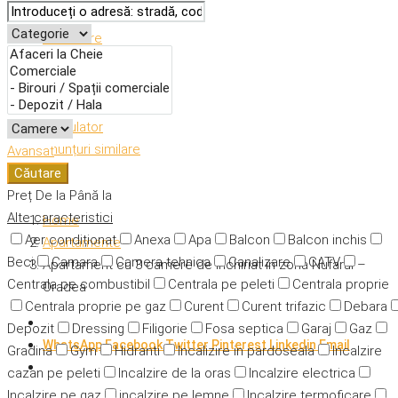
Descriere
Caracteristici
Adresă
Detalii
Calculator
Anunțuri similare
Avansat
Căutare
Preț
De la
Până la
Alte caracteristici
Home
Aer condiționat
Anexa
Apa
Balcon
Balcon inchis
Apartamente
Beci
Camara
Camera tehnica
Canalizare
CATV
Apartament cu 3 camere de inchiriat in zona Nufarul –
Centrala pe combustibil
Centrala pe peleti
Centrala proprie
Oradea
Centrala proprie pe gaz
Curent
Curent trifazic
Debara
Depozit
Dressing
Filigorie
Fosa septica
Garaj
Gaz
WhatsApp
Facebook
Twitter
Pinterest
Linkedin
Email
Gradina
Gym
Hidranti
Incalizire in pardoseala
Incalzire
cazan pe peleti
Incalzire de la oras
Incalzire electrica
Incalzire pe gaz
incalzire pe lemne
Incalzire termoficare