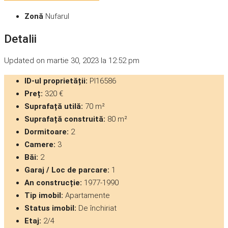
Zonă
Nufarul
Detalii
Updated on martie 30, 2023 la 12:52 pm
ID-ul proprietății:
PI16586
Preț:
320 €
Suprafață utilă:
70 m²
Suprafață construită:
80 m²
Dormitoare:
2
Camere:
3
Băi:
2
Garaj / Loc de parcare:
1
An construcție:
1977-1990
Tip imobil:
Apartamente
Status imobil:
De închiriat
Etaj:
2/4