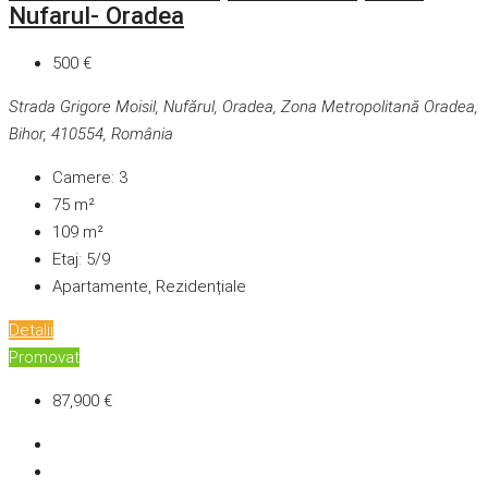
Nufarul- Oradea
500 €
Strada Grigore Moisil, Nufărul, Oradea, Zona Metropolitană Oradea,
Bihor, 410554, România
Camere:
3
75
m²
109
m²
Etaj:
5/9
Apartamente, Rezidențiale
Detalii
Promovat
87,900 €