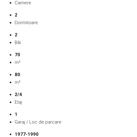
Camere
2
Dormitoare
2
Băi
70
m²
80
m²
2/4
Etaj
1
Garaj / Loc de parcare
1977-1990