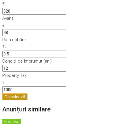
€
Avans
€
Rata dobânzii
%
Condiții de împrumut (ani)
Property Tax
€
Calculează
Anunțuri similare
Promovat