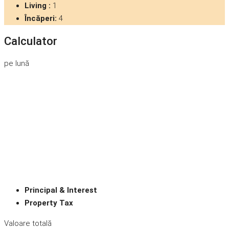
Living :
1
Încăperi:
4
Calculator
pe lună
Principal & Interest
Property Tax
Valoare totală