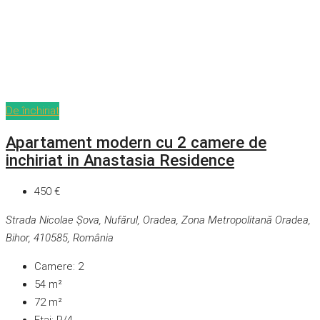
De închiriat
Apartament modern cu 2 camere de
inchiriat in Anastasia Residence
450 €
Strada Nicolae Șova, Nufărul, Oradea, Zona Metropolitană Oradea,
Bihor, 410585, România
Camere:
2
54
m²
72
m²
Etaj:
P/4