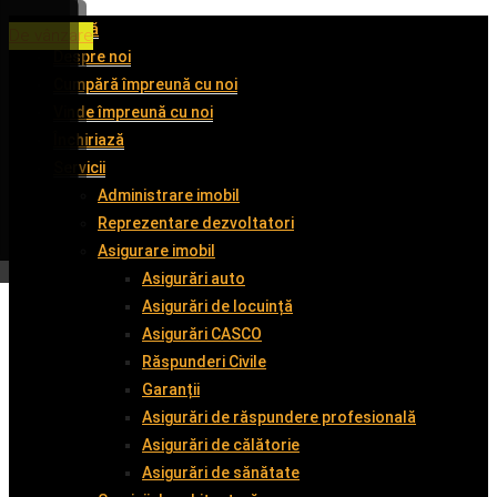
Acasă
De închiriat
De închiriat
De închiriat
De vânzare
Despre noi
Cumpără împreună cu noi
Vinde împreună cu noi
Închiriază
Servicii
Administrare imobil
Reprezentare dezvoltatori
Asigurare imobil
Asigurări auto
Asigurări de locuință
Asigurări CASCO
Răspunderi Civile
Garanții
Asigurări de răspundere profesională
Asigurări de călătorie
Asigurări de sănătate