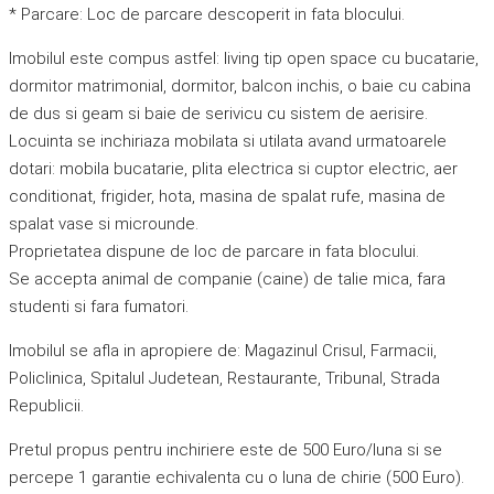
* Parcare: Loc de parcare descoperit in fata blocului.
Imobilul este compus astfel: living tip open space cu bucatarie,
dormitor matrimonial, dormitor, balcon inchis, o baie cu cabina
de dus si geam si baie de serivicu cu sistem de aerisire.
Locuinta se inchiriaza mobilata si utilata avand urmatoarele
dotari: mobila bucatarie, plita electrica si cuptor electric, aer
conditionat, frigider, hota, masina de spalat rufe, masina de
spalat vase si microunde.
Proprietatea dispune de loc de parcare in fata blocului.
Se accepta animal de companie (caine) de talie mica, fara
studenti si fara fumatori.
Imobilul se afla in apropiere de: Magazinul Crisul, Farmacii,
Policlinica, Spitalul Judetean, Restaurante, Tribunal, Strada
Republicii.
Pretul propus pentru inchiriere este de 500 Euro/luna si se
percepe 1 garantie echivalenta cu o luna de chirie (500 Euro).