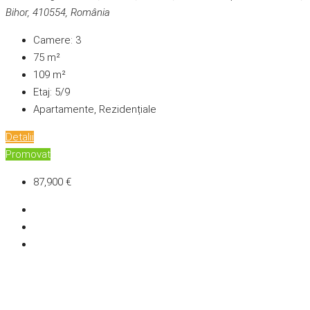
Bihor, 410554, România
Camere:
3
75
m²
109
m²
Etaj:
5/9
Apartamente, Rezidențiale
Detalii
Promovat
87,900 €