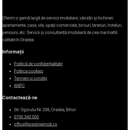
Oferim o gamă largă de servicii imobiliare, vânzări și închirieri
apartamente, case, vile, spații comerciale, birouri, terenuri, hoteluri,
pensiuni, etc. Servicii și consultanță imobiliară de cea mai înaltă
calitate în Oradea.
Informații
Politică de confidențialitate
Politica cookies
Termeni şi condiţii
ANPC
Contactează-ne
Str. Ogorului Nr 208, Oradea, Bihor
0790 340 000
office@prestigeimob.ro