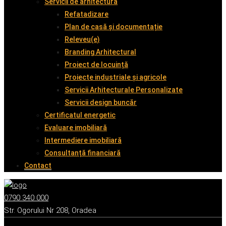
Servicii de arhitectură
Refatadizare
Plan de casă și documentație
Releveu(e)
Branding Arhitectural
Proiect de locuință
Proiecte industriale și agricole
Servicii Arhitecturale Personalizate
Servicii design buncăr
Certificatul energetic
Evaluare imobiliară
Intermediere imobiliară
Consultanță financiară
Contact
0790 340 000
Str. Ogorului Nr 208, Oradea