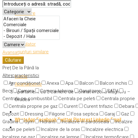
Descriere
Caracteristici
Adresă
Detalii
Calculator
Anunțuri similare
Avansat
Căutare
Preț
De la
Până la
Alte caracteristici
Home
Aer condiționat
Anexa
Apa
Balcon
Balcon inchis
Apartamente
Beci
Camara
Camera tehnica
Canalizare
CATV
Apartament cu 3 camere de inchiriat in zona Magheru –
Centrala pe combustibil
Centrala pe peleti
Centrala proprie
Oradea
Centrala proprie pe gaz
Curent
Curent trifazic
Debara
Depozit
Dressing
Filigorie
Fosa septica
Garaj
Gaz
WhatsApp
Facebook
Twitter
Pinterest
Linkedin
Email
Gradina
Gym
Hidranti
Incalizire in pardoseala
Incalzire
cazan pe peleti
Incalzire de la oras
Incalzire electrica
Incalzire pe gaz
incalzire pe lemne
Incalzire termoficare