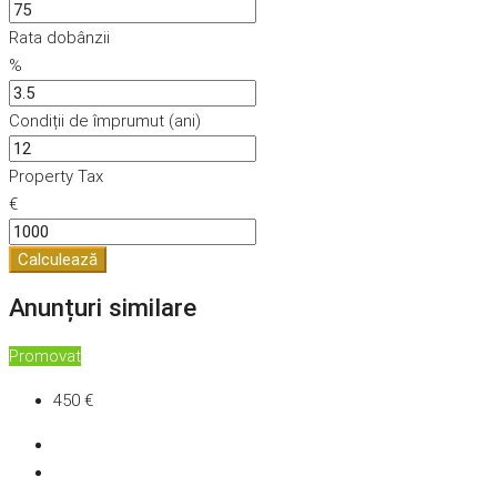
Rata dobânzii
%
Condiții de împrumut (ani)
Property Tax
€
Calculează
Anunțuri similare
Promovat
450 €