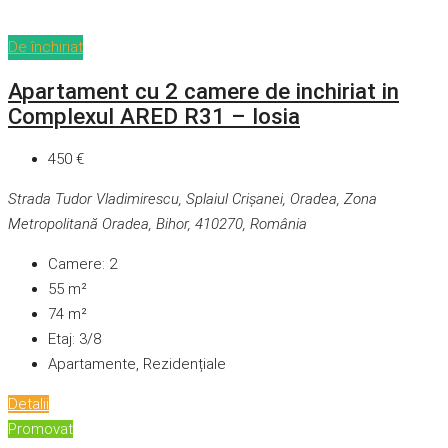
De închiriat
Apartament cu 2 camere de inchiriat in
Complexul ARED R31 – Iosia
450 €
Strada Tudor Vladimirescu, Splaiul Crișanei, Oradea, Zona
Metropolitană Oradea, Bihor, 410270, România
Camere:
2
55
m²
74
m²
Etaj:
3/8
Apartamente, Rezidențiale
Detalii
Promovat