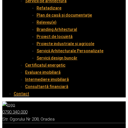
Servicii de arhitectură
Refatadizare
Plan de casă și documentație
Releveu(e)
Branding Arhitectural
Proiect de locuință
Proiecte industriale și agricole
Servicii Arhitecturale Personalizate
Servicii design buncăr
Certificatul energetic
Evaluare imobiliară
Intermediere imobiliară
Consultanță financiară
Contact
0790 340 000
Str. Ogorului Nr 208, Oradea