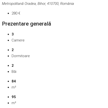
Metropolitană Oradea, Bihor, 410700, România
280 €
Prezentare generală
3
Camere
2
Dormitoare
2
Băi
84
m²
95
m²