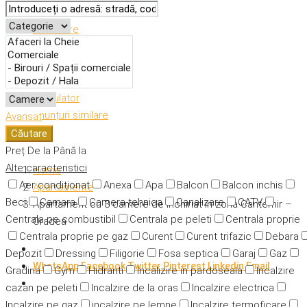
Descriere
Caracteristici
Adresă
Detalii
Calculator
Anunțuri similare
Avansat
Căutare
Preț
De la
Până la
Alte caracteristici
Home
Aer condiționat
Anexa
Apa
Balcon
Balcon inchis
Apartamente
Beci
Camara
Camera tehnica
Canalizare
CATV
Apartament cu 3 camere de inchiriat in zona Cantemir –
Centrala pe combustibil
Centrala pe peleti
Centrala proprie
Oradea
Centrala proprie pe gaz
Curent
Curent trifazic
Debara
Depozit
Dressing
Filigorie
Fosa septica
Garaj
Gaz
WhatsApp
Facebook
Twitter
Pinterest
Linkedin
Email
Gradina
Gym
Hidranti
Incalizire in pardoseala
Incalzire
cazan pe peleti
Incalzire de la oras
Incalzire electrica
Incalzire pe gaz
incalzire pe lemne
Incalzire termoficare