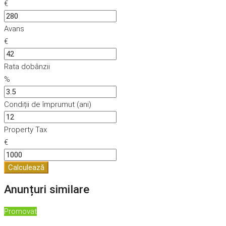
€
Avans
€
Rata dobânzii
%
Condiții de împrumut (ani)
Property Tax
€
Calculează
Anunțuri similare
Promovat