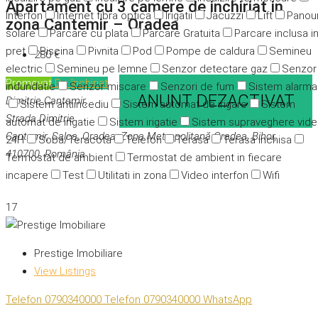
Apartament cu 3 camere de inchiriat in
Interfon
Internet fibra optica
Irigatii
Jacuzzi
Lift
Panour
zona Cantemir – Oradea
solare
Parcare cu plata
Parcare Gratuita
Parcare inclusa i
pret
Piscina
Pivnita
Pod
Pompe de caldura
Semineu
280 €
electric
Semineu pe lemne
Senzor detectare gaz
Senzor
Promovat
De închiriat
indundatie
Senzor miscare
Senzori de fum
Sistem alarma
ANUNT DEZACTIVAT
Dimitrie Cantemir,
Sistem antiincediu
Sistem automat de irigare
Sistem
Strada Dimitrie
automat de irigatie
Sistem irigatie
Sistem supraveghere vid
Cantemir, Salca, Oradea, Zona Metropolitană Oradea, Bihor,
24H
Soba/Teracota
Telefon
Terasa
Terasa inchisa
410700, România
Termostat de ambient
Termostat de ambient in fiecare
incapere
Test
Utilitati in zona
Video interfon
Wifi
17
Prestige Imobiliare
View Listings
Telefon
0790340000
Telefon
0790340000
WhatsApp