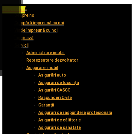
Acasă
De închiriat
De închiriat
De închiriat
De vânzare
Despre noi
Cumpără împreună cu noi
Vinde împreună cu noi
Închiriază
Servicii
Administrare imobil
Reprezentare dezvoltatori
Asigurare imobil
Asigurări auto
Asigurări de locuință
Asigurări CASCO
Răspunderi Civile
Garanții
Asigurări de răspundere profesională
Asigurări de călătorie
Asigurări de sănătate