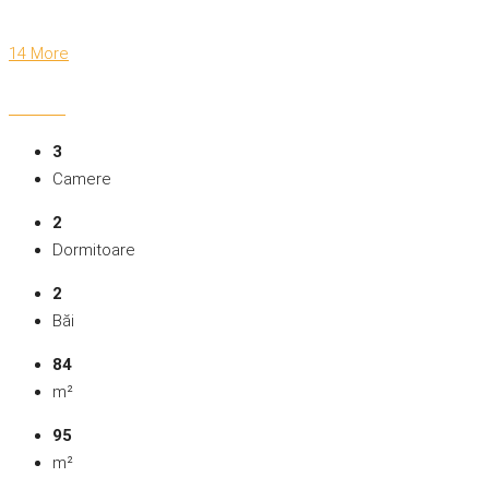
14 More
3
Camere
2
Dormitoare
2
Băi
84
m²
95
m²