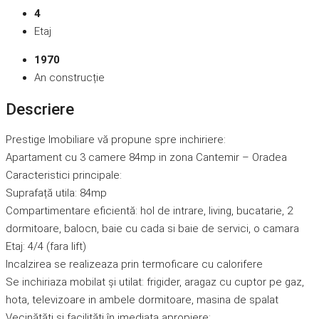
4
Etaj
1970
An construcție
Descriere
Prestige Imobiliare vă propune spre inchiriere:
Apartament cu 3 camere 84mp in zona Cantemir – Oradea
Caracteristici principale:
Suprafață utila: 84mp
Compartimentare eficientă: hol de intrare, living, bucatarie, 2
dormitoare, balocn, baie cu cada si baie de servici, o camara
Etaj: 4/4 (fara lift)
Incalzirea se realizeaza prin termoficare cu calorifere
Se inchiriaza mobilat și utilat: frigider, aragaz cu cuptor pe gaz,
hota, televizoare in ambele dormitoare, masina de spalat
Vecinătăți și facilități în imediata apropiere: