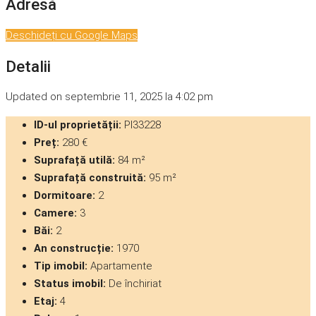
Adresă
Deschideți cu Google Maps
Detalii
Updated on septembrie 11, 2025 la 4:02 pm
ID-ul proprietății:
PI33228
Preț:
280 €
Suprafață utilă:
84 m²
Suprafață construită:
95 m²
Dormitoare:
2
Camere:
3
Băi:
2
An construcție:
1970
Tip imobil:
Apartamente
Status imobil:
De închiriat
Etaj:
4