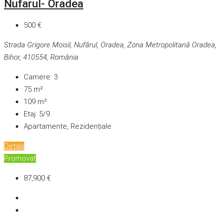
Nufarul- Oradea
500 €
Strada Grigore Moisil, Nufărul, Oradea, Zona Metropolitană Oradea,
Bihor, 410554, România
Camere:
3
75
m²
109
m²
Etaj:
5/9
Apartamente, Rezidențiale
Detalii
Promovat
87,900 €