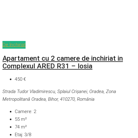
De închiriat
Apartament cu 2 camere de inchiriat in
Complexul ARED R31 – Iosia
450 €
Strada Tudor Vladimirescu, Splaiul Crișanei, Oradea, Zona
Metropolitană Oradea, Bihor, 410270, România
Camere:
2
55
m²
74
m²
Etaj:
3/8