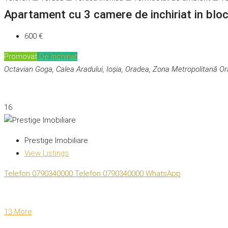
Apartament cu 3 camere de inchiriat in blo
600 €
Promovat
De închiriat
Octavian Goga, Calea Aradului, Ioșia, Oradea, Zona Metropolitană O
16
Prestige Imobiliare
View Listings
Telefon
0790340000
Telefon
0790340000
WhatsApp
13 More