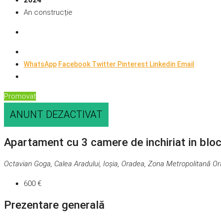
2024
An construcție
WhatsApp
Facebook
Twitter
Pinterest
Linkedin
Email
Promovat
ANUNT DEZACTIVAT
Apartament cu 3 camere de inchiriat in blo
Octavian Goga, Calea Aradului, Ioșia, Oradea, Zona Metropolitană O
600 €
Prezentare generală