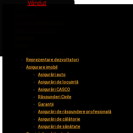
Inchiriat
Inchiriat
Inchiriat
Vândut
Vândut
Acasă
Despre noi
Cumpără împreună cu noi
Vinde împreună cu noi
Închiriază
Servicii
Administrare imobil
Reprezentare dezvoltatori
Asigurare imobil
Asigurări auto
Asigurări de locuință
Asigurări CASCO
Răspunderi Civile
Garanții
Asigurări de răspundere profesională
Asigurări de călătorie
Asigurări de sănătate