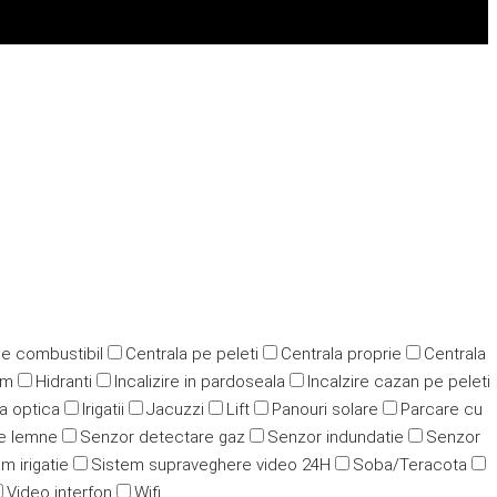
pe combustibil
Centrala pe peleti
Centrala proprie
Centrala
ym
Hidranti
Incalizire in pardoseala
Incalzire cazan pe peleti
ra optica
Irigatii
Jacuzzi
Lift
Panouri solare
Parcare cu
e lemne
Senzor detectare gaz
Senzor indundatie
Senzor
m irigatie
Sistem supraveghere video 24H
Soba/Teracota
Video interfon
Wifi