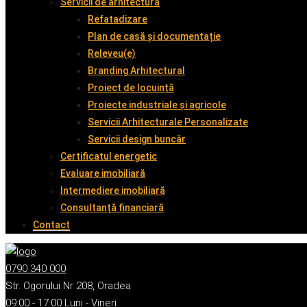
Servicii de arhitectură
Refatadizare
Plan de casă și documentație
Releveu(e)
Branding Arhitectural
Proiect de locuință
Proiecte industriale și agricole
Servicii Arhitecturale Personalizate
Servicii design buncăr
Certificatul energetic
Evaluare imobiliară
Intermediere imobiliară
Consultanță financiară
Contact
0790 340 000
Str. Ogorului Nr 208, Oradea
09:00 - 17:00 Luni - Vineri