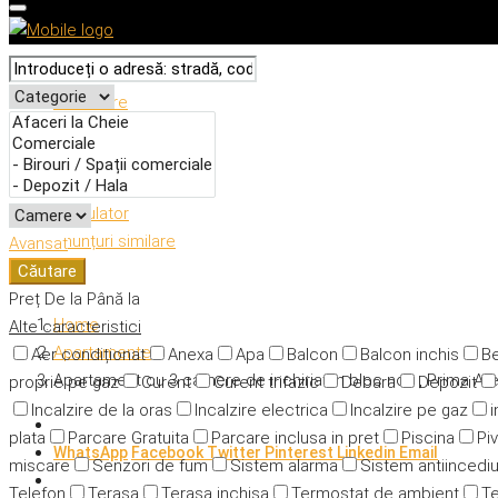
Descriere
Caracteristici
Adresă
Detalii
Calculator
Anunțuri similare
Avansat
Căutare
Preț
De la
Până la
Home
Alte caracteristici
Apartamente
Aer condiționat
Anexa
Apa
Balcon
Balcon inchis
Be
Apartament cu 3 camere de inchiriat in bloc nou , Prima A
proprie pe gaz
Curent
Curent trifazic
Debara
Depozit
Incalzire de la oras
Incalzire electrica
Incalzire pe gaz
i
plata
Parcare Gratuita
Parcare inclusa in pret
Piscina
Piv
WhatsApp
Facebook
Twitter
Pinterest
Linkedin
Email
miscare
Senzori de fum
Sistem alarma
Sistem antiincedi
Telefon
Terasa
Terasa inchisa
Termostat de ambient
Te