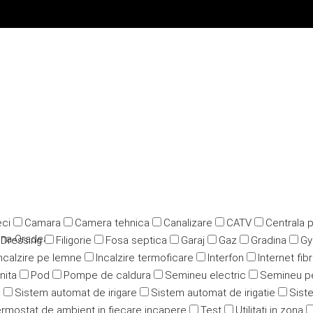
ci
Camara
Camera tehnica
Canalizare
CATV
Centrala 
rena-Oradea
Dressing
Filigorie
Fosa septica
Garaj
Gaz
Gradina
G
ncalzire pe lemne
Incalzire termoficare
Interfon
Internet fib
nita
Pod
Pompe de caldura
Semineu electric
Semineu p
u
Sistem automat de irigare
Sistem automat de irigatie
Siste
rmostat de ambient in fiecare incapere
Test
Utilitati in zona