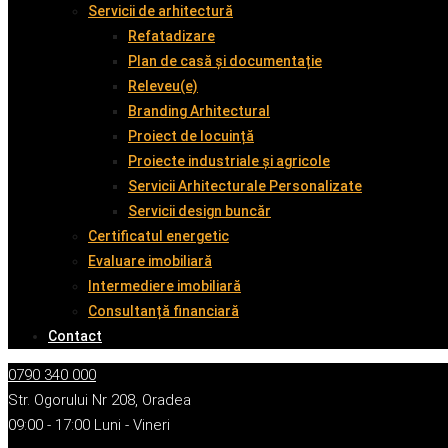
Servicii de arhitectură
Refatadizare
Plan de casă și documentație
Releveu(e)
Branding Arhitectural
Proiect de locuință
Proiecte industriale și agricole
Servicii Arhitecturale Personalizate
Servicii design buncăr
Certificatul energetic
Evaluare imobiliară
Intermediere imobiliară
Consultanță financiară
Contact
0790 340 000
Str. Ogorului Nr 208, Oradea
09:00 - 17:00 Luni - Vineri