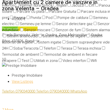
Apartament cu 2 camere de vanzare in
Interfon
Internet fibra optica
Irigatii
Jacuzzi
Lift
Panour
zona Velenta – Oradea
solare
Parcare cu plata
Parcare Gratuita
Parcare inclusa i
pret
Piscina
Pivnita
Pod
Pompe de caldura
Semineu
49,000 €
electric
Semineu pe lemne
Senzor detectare gaz
Senzor
Promovat
De vânzare
indundatie
Senzor miscare
Senzori de fum
Sistem alarma
Strada Borsecului, Velența, Oradea, Zona Metropolitană Oradea,
Sistem antiincediu
Sistem automat de irigare
Sistem
Bihor, 410506, România
automat de irigatie
Sistem irigatie
Sistem supraveghere vid
24H
Soba/Teracota
Telefon
Terasa
Terasa inchisa
Termostat de ambient
Termostat de ambient in fiecare
10
incapere
Test
Utilitati in zona
Video interfon
Wifi
Prestige Imobiliare
View Listings
Telefon
0790340000
Telefon
0790340000
WhatsApp
7 More