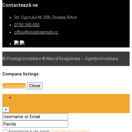
Contactează-ne
Str. Ogorului Nr 208, Oradea, Bihor
0790 340 000
office@prestigeimob.ro
© Prestige Imobiliare ® Marcă Înregistrata - - Agenție Imobiliara
vps
Compare listings
Comparaţie
Close
Login
×
Amintește-ți de mine
Ti-ai pierdut parola?