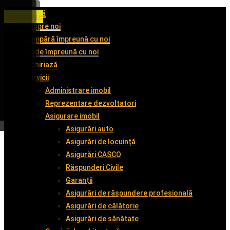
Acasă
De închiriat
De închiriat
De închiriat
De vânzare
Despre noi
Cumpără împreună cu noi
Vinde împreună cu noi
Închiriază
Servicii
Administrare imobil
Reprezentare dezvoltatori
Asigurare imobil
Asigurări auto
Asigurări de locuință
Asigurări CASCO
Răspunderi Civile
Garanții
Asigurări de răspundere profesională
Asigurări de călătorie
Asigurări de sănătate