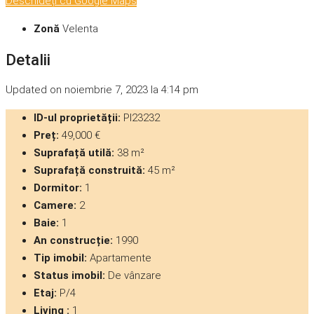
Deschideți cu Google Maps
Zonă
Velenta
Detalii
Updated on noiembrie 7, 2023 la 4:14 pm
ID-ul proprietății:
PI23232
Preț:
49,000 €
Suprafață utilă:
38 m²
Suprafață construită:
45 m²
Dormitor:
1
Camere:
2
Baie:
1
An construcție:
1990
Tip imobil:
Apartamente
Status imobil:
De vânzare
Etaj:
P/4
Living :
1