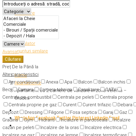
Descriere
Caracteristici
Adresă
Detalii
Calculator
Anunțuri similare
Avansat
Căutare
Preț
De la
Până la
Alte caracteristici
Home
Aer condiționat
Anexa
Apa
Balcon
Balcon inchis
Apartamente
Beci
Camara
Camera tehnica
Canalizare
CATV
Apartament cu 2 camere de vanzare in zona Velenta –
Centrala pe combustibil
Centrala pe peleti
Centrala proprie
Oradea
Centrala proprie pe gaz
Curent
Curent trifazic
Debara
Depozit
Dressing
Filigorie
Fosa septica
Garaj
Gaz
WhatsApp
Facebook
Twitter
Pinterest
Linkedin
Email
Gradina
Gym
Hidranti
Incalizire in pardoseala
Incalzire
cazan pe peleti
Incalzire de la oras
Incalzire electrica
Incalzire pe gaz
incalzire pe lemne
Incalzire termoficare