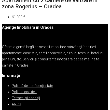
Apartament cu 2 camere de vanzare in
zona Rogerius – Oradea
61,000 €
Agenție Imobiliara în Oradea
Oferim o gamă largă de servicii imobiliare, vânzări și închirieri
apartamente, case, vile, spații comerciale, birouri, terenuri, hoteluri,
pensiuni, etc. Servicii și consultanță imobiliară de cea mai înaltă
calitate în Oradea.
Informații
Politică de confidențialitate
Politica cookies
Termeni şi condiţii
ANPC