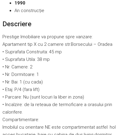
1990
An construcție
Descriere
Prestige Imobiliare va propune spre vanzare:
Apartament tip X cu 2 camere str.Borsecului – Oradea
• Suprafata Construita: 45 mp
• Suprafata Utila: 38 mp
• Nr. Camere: 2
• Nr. Dormitoare: 1
• Nr. Bai: 1 (cu cada)
• Etaj: P/4 (fara lift)
• Parcare: Nu (sunt locuri la liber in zona)
• Incalzire: de la reteaua de termoficare a orasului prin
calorifere.
Compartimentare:
Imobilul cu orientare NE este compartimentat astfel: hol
acces,bucatarie ,baie cu cabina de dus,living,dormitor