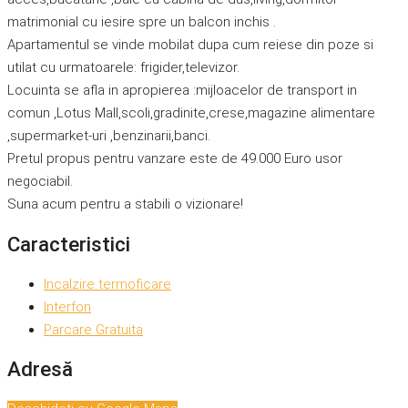
matrimonial cu iesire spre un balcon inchis .
Apartamentul se vinde mobilat dupa cum reiese din poze si
utilat cu urmatoarele: frigider,televizor.
Locuinta se afla in apropierea :mijloacelor de transport in
comun ,Lotus Mall,scoli,gradinite,crese,magazine alimentare
,supermarket-uri ,benzinarii,banci.
Pretul propus pentru vanzare este de 49.000 Euro usor
negociabil.
Suna acum pentru a stabili o vizionare!
Caracteristici
Incalzire termoficare
Interfon
Parcare Gratuita
Adresă