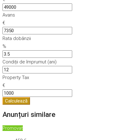
Avans
€
Rata dobânzii
%
Condiții de împrumut (ani)
Property Tax
€
Calculează
Anunțuri similare
Promovat