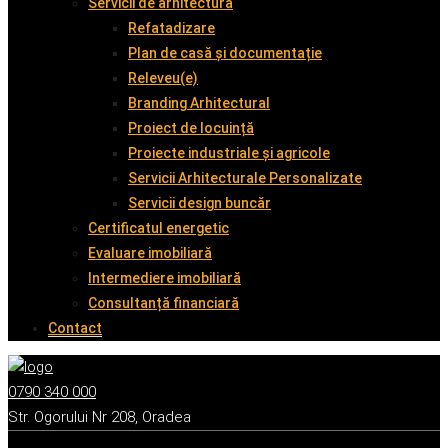
Servicii de arhitectură
Refatadizare
Plan de casă și documentație
Releveu(e)
Branding Arhitectural
Proiect de locuință
Proiecte industriale și agricole
Servicii Arhitecturale Personalizate
Servicii design buncăr
Certificatul energetic
Evaluare imobiliară
Intermediere imobiliară
Consultanță financiară
Contact
0790 340 000
Str. Ogorului Nr 208, Oradea