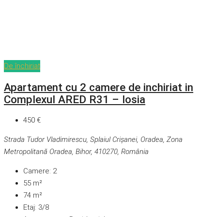
De închiriat
Apartament cu 2 camere de inchiriat in
Complexul ARED R31 – Iosia
450 €
Strada Tudor Vladimirescu, Splaiul Crișanei, Oradea, Zona
Metropolitană Oradea, Bihor, 410270, România
Camere:
2
55
m²
74
m²
Etaj:
3/8