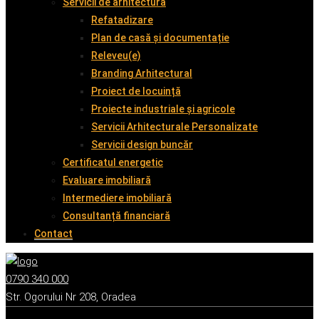
Servicii de arhitectură
Refatadizare
Plan de casă și documentație
Releveu(e)
Branding Arhitectural
Proiect de locuință
Proiecte industriale și agricole
Servicii Arhitecturale Personalizate
Servicii design buncăr
Certificatul energetic
Evaluare imobiliară
Intermediere imobiliară
Consultanță financiară
Contact
0790 340 000
Str. Ogorului Nr 208, Oradea