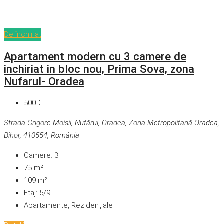
De închiriat
Apartament modern cu 3 camere de
inchiriat in bloc nou, Prima Sova, zona
Nufarul- Oradea
500 €
Strada Grigore Moisil, Nufărul, Oradea, Zona Metropolitană Oradea,
Bihor, 410554, România
Camere:
3
75
m²
109
m²
Etaj:
5/9
Apartamente, Rezidențiale