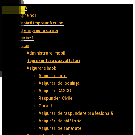
Acasă
De închiriat
De închiriat
De închiriat
De vânzare
Despre noi
Cumpără împreună cu noi
Vinde împreună cu noi
Închiriază
Servicii
Administrare imobil
Reprezentare dezvoltatori
Asigurare imobil
Asigurări auto
Asigurări de locuință
Asigurări CASCO
Răspunderi Civile
Garanții
Asigurări de răspundere profesională
Asigurări de călătorie
Asigurări de sănătate