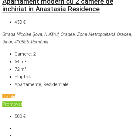
Apartament modern cu 2 camere de
inchiriat in Anastasia Residence
450 €
Strada Nicolae Șova, Nufărul, Oradea, Zona Metropolitană Oradea,
Bihor, 410585, România
Camere:
2
54
m²
72
m²
Etaj:
P/4
Apartamente, Rezidențiale
Detalii
Promovat
500 €