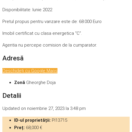
Disponibilitate: Iunie 2022
Pretul propus pentru vanzare este de: 68.000 Euro
Imobil certificat cu clasa energetica “C”.
Agentia nu percepe comision de la cumparator.
Adresă
Deschideți cu Google Maps
Zonă
Gheorghe Doja
Detalii
Updated on noiembrie 27, 2023 la 3:48 pm
ID-ul proprietății:
PI13715
Preț:
68,000 €