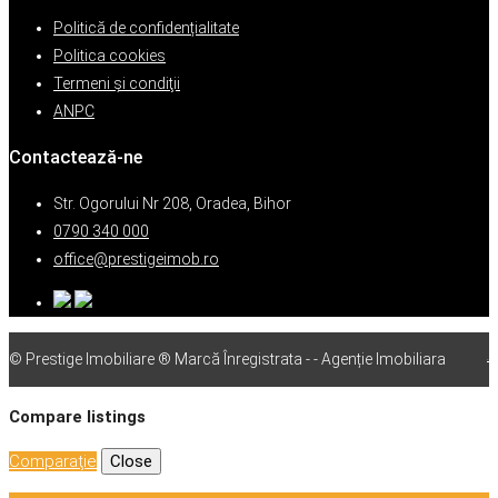
Politică de confidențialitate
Politica cookies
Termeni şi condiţii
ANPC
Contactează-ne
Str. Ogorului Nr 208, Oradea, Bihor
0790 340 000
office@prestigeimob.ro
© Prestige Imobiliare ® Marcă Înregistrata - - Agenție Imobiliara
vps
Compare listings
Comparaţie
Close