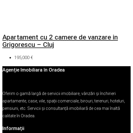
Apartament cu 2 camere de vanzare in
Grigorescu – Cluj
195,000 €
Agenție Imobiliara în Oradea
Oferim o gamă largă de servicii imobiliare, vânzări și închirieri
apartamente, case, vile, spații comerciale, birouri, terenuri, hoteluri,
pensiuni, etc. Servicii și consultanță imobiliară de cea mai înaltă
calitate în Oradea.
Informații