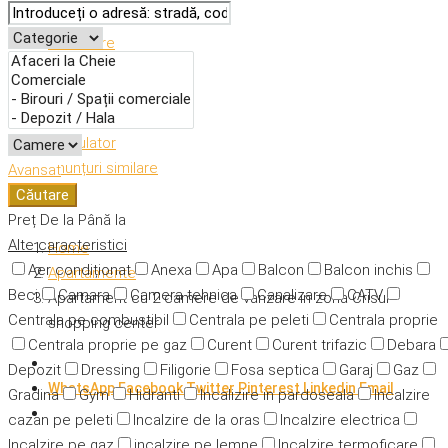
Descriere
Caracteristici
Adresă
Detalii
Calculator
Anunțuri similare
Avansat
Căutare
Preț
De la
Până la
Alte caracteristici
Home
Aer condiționat
Anexa
Apa
Balcon
Balcon inchis
Apartamente
Beci
Camara
Camera tehnica
Canalizare
CATV
Apartament cu 2 camere de vanzare in zona Crisul
Centrala pe combustibil
Centrala pe peleti
Centrala proprie
shopping center
Centrala proprie pe gaz
Curent
Curent trifazic
Debara
Depozit
Dressing
Filigorie
Fosa septica
Garaj
Gaz
WhatsApp
Facebook
Twitter
Pinterest
Linkedin
Email
Gradina
Gym
Hidranti
Incalizire in pardoseala
Incalzire
cazan pe peleti
Incalzire de la oras
Incalzire electrica
Incalzire pe gaz
incalzire pe lemne
Incalzire termoficare