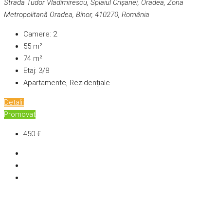
Strada Tudor Vladimirescu, Splaiul Crișanei, Oradea, Zona
Metropolitană Oradea, Bihor, 410270, România
Camere:
2
55
m²
74
m²
Etaj:
3/8
Apartamente, Rezidențiale
Detalii
Promovat
450 €