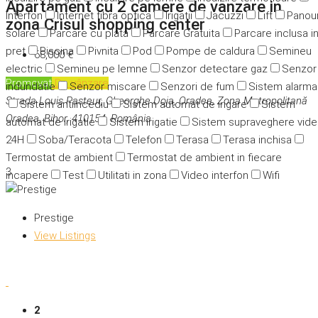
Apartament cu 2 camere de vanzare in
Interfon
Internet fibra optica
Irigatii
Jacuzzi
Lift
Panour
zona Crisul shopping center
solare
Parcare cu plata
Parcare Gratuita
Parcare inclusa i
pret
Piscina
Pivnita
Pod
Pompe de caldura
Semineu
68,000 €
electric
Semineu pe lemne
Senzor detectare gaz
Senzor
Promovat
De vânzare
indundatie
Senzor miscare
Senzori de fum
Sistem alarma
Strada Louis Pasteur, Gheorghe Doja, Oradea, Zona Metropolitană
Sistem antiincediu
Sistem automat de irigare
Sistem
Oradea, Bihor, 410154, România
automat de irigatie
Sistem irigatie
Sistem supraveghere vid
24H
Soba/Teracota
Telefon
Terasa
Terasa inchisa
Termostat de ambient
Termostat de ambient in fiecare
3
incapere
Test
Utilitati in zona
Video interfon
Wifi
Prestige
View Listings
2