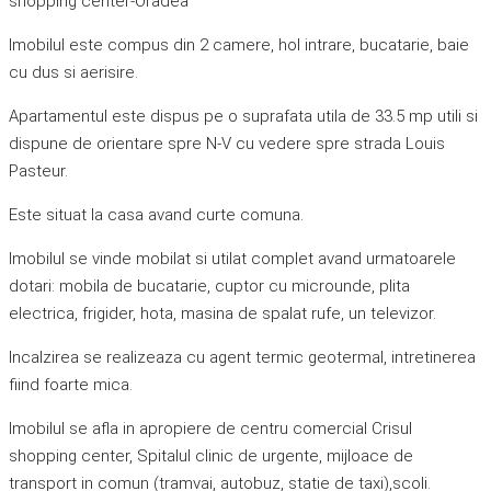
shopping center-Oradea
Imobilul este compus din 2 camere, hol intrare, bucatarie, baie
cu dus si aerisire.
Apartamentul este dispus pe o suprafata utila de 33.5 mp utili si
dispune de orientare spre N-V cu vedere spre strada Louis
Pasteur.
Este situat la casa avand curte comuna.
Imobilul se vinde mobilat si utilat complet avand urmatoarele
dotari: mobila de bucatarie, cuptor cu microunde, plita
electrica, frigider, hota, masina de spalat rufe, un televizor.
Incalzirea se realizeaza cu agent termic geotermal, intretinerea
fiind foarte mica.
Imobilul se afla in apropiere de centru comercial Crisul
shopping center, Spitalul clinic de urgente, mijloace de
transport in comun (tramvai, autobuz, statie de taxi),scoli.