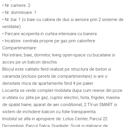
• Nr. camere: 2
• Nr. dormitoare: 1
• Nr. bai: 1 (o baie cu cabina de dus si aerisire prin 2 sisteme de
ventilatie)
• Parcare acoperita in curtea interioara cu bariera
• Incalzire: centrala proprie pe gaz prin calorifere
Compartimentare:
Hol intrare, baie, dormitor, living open-space cu bucatarie si
acces pe un balcon deschis.
Blocul este calitativ fiind realizat pe structura de beton si
caramida (inclusiv peretii de compartimentare) si are o
densitate mica de apartamente fiind 4 pe palier.
Locuinta se vinde complet mobilata dupa cum reiese din poze
si utilata cu: plita pe gaz, cuptor electric, hota, frigider, masina
de spalat haine, aparat de aer conditionat, 2 TV-uri SMART si
sistem de inchidere balcon cu folie transparenta.
Imobilul se afla in apropiere de: Lotus Center, Parcul 22
Decembrie, Parcul Salca, Gradinite, Scoli si mijloace de