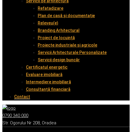
Servicii de arhitectură
Refatadizare
Plan de casă și documentație
Releveu(e)
Branding Arhitectural
Proiect de locuință
Proiecte industriale și agricole
Servicii Arhitecturale Personalizate
Servicii design buncăr
Certificatul energetic
Evaluare imobiliară
Intermediere imobiliară
Consultanță financiară
Contact
0790 340 000
Str. Ogorului Nr 208, Oradea