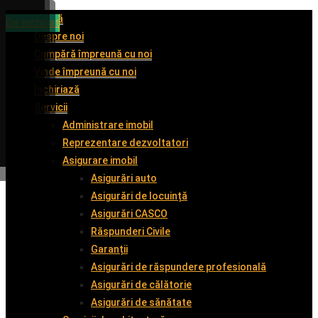
Acasă
De închiriat
De închiriat
De vânzare
De închiriat
Despre noi
Cumpără împreună cu noi
Vinde împreună cu noi
Închiriază
Servicii
Administrare imobil
Reprezentare dezvoltatori
Asigurare imobil
Asigurări auto
Asigurări de locuință
Asigurări CASCO
Răspunderi Civile
Garanții
Asigurări de răspundere profesională
Asigurări de călătorie
Asigurări de sănătate