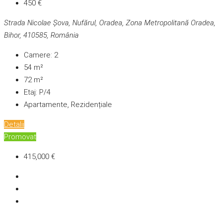
450 €
Strada Nicolae Șova, Nufărul, Oradea, Zona Metropolitană Oradea,
Bihor, 410585, România
Camere:
2
54
m²
72
m²
Etaj:
P/4
Apartamente, Rezidențiale
Detalii
Promovat
415,000 €