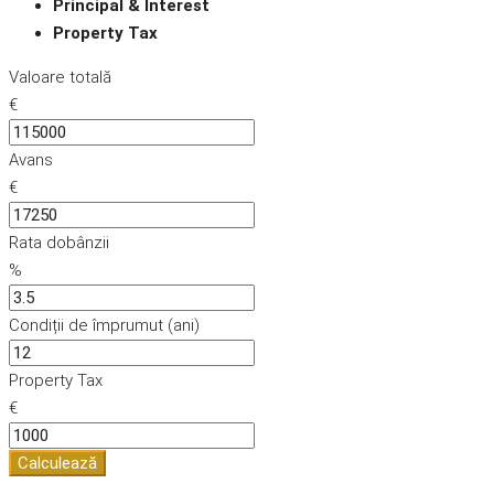
Principal & Interest
Property Tax
Valoare totală
€
Avans
€
Rata dobânzii
%
Condiții de împrumut (ani)
Property Tax
€
Calculează