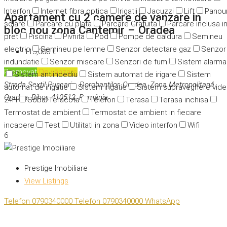
Interfon
Internet fibra optica
Irigatii
Jacuzzi
Lift
Panour
Apartament cu 2 camere de vanzare in
solare
Parcare cu plata
Parcare Gratuita
Parcare inclusa i
bloc nou zona Cantemir – Oradea
pret
Piscina
Pivnita
Pod
Pompe de caldura
Semineu
electric
Semineu pe lemne
Senzor detectare gaz
Senzor
115,000 €
indundatie
Senzor miscare
Senzori de fum
Sistem alarma
Promovat
De vânzare
Sistem antiincediu
Sistem automat de irigare
Sistem
Strada Sextil Pușcariu, Dorobanților, Oradea, Zona Metropolitană
automat de irigatie
Sistem irigatie
Sistem supraveghere vid
Oradea, Bihor, 410512, România
24H
Soba/Teracota
Telefon
Terasa
Terasa inchisa
Termostat de ambient
Termostat de ambient in fiecare
incapere
Test
Utilitati in zona
Video interfon
Wifi
6
Prestige Imobiliare
View Listings
Telefon
0790340000
Telefon
0790340000
WhatsApp