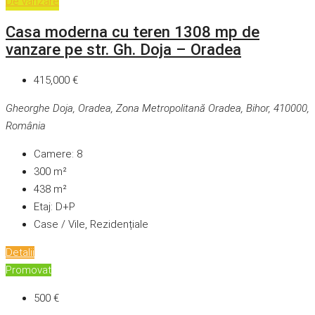
De vânzare
Casa moderna cu teren 1308 mp de
vanzare pe str. Gh. Doja – Oradea
415,000 €
Gheorghe Doja, Oradea, Zona Metropolitană Oradea, Bihor, 410000,
România
Camere:
8
300
m²
438
m²
Etaj:
D+P
Case / Vile, Rezidențiale
Detalii
Promovat
500 €