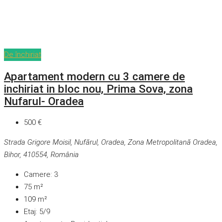
De închiriat
Apartament modern cu 3 camere de
inchiriat in bloc nou, Prima Sova, zona
Nufarul- Oradea
500 €
Strada Grigore Moisil, Nufărul, Oradea, Zona Metropolitană Oradea,
Bihor, 410554, România
Camere:
3
75
m²
109
m²
Etaj:
5/9