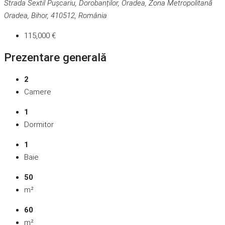
Strada Sextil Pușcariu, Dorobanților, Oradea, Zona Metropolitană
Oradea, Bihor, 410512, România
115,000 €
Prezentare generală
2
Camere
1
Dormitor
1
Baie
50
m²
60
m²