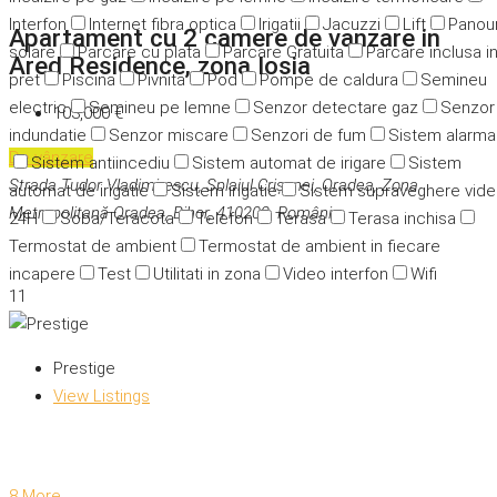
Interfon
Internet fibra optica
Irigatii
Jacuzzi
Lift
Panour
Apartament cu 2 camere de vanzare in
solare
Parcare cu plata
Parcare Gratuita
Parcare inclusa i
Ared Residence, zona Iosia
pret
Piscina
Pivnita
Pod
Pompe de caldura
Semineu
electric
Semineu pe lemne
Senzor detectare gaz
Senzor
103,000 €
indundatie
Senzor miscare
Senzori de fum
Sistem alarma
De vânzare
Sistem antiincediu
Sistem automat de irigare
Sistem
Strada Tudor Vladimirescu, Splaiul Crișanei, Oradea, Zona
automat de irigatie
Sistem irigatie
Sistem supraveghere vid
Metropolitană Oradea, Bihor, 410202, România
24H
Soba/Teracota
Telefon
Terasa
Terasa inchisa
Termostat de ambient
Termostat de ambient in fiecare
incapere
Test
Utilitati in zona
Video interfon
Wifi
11
Prestige
View Listings
8 More