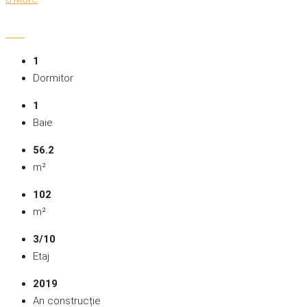
1
Dormitor
1
Baie
56.2
m²
102
m²
3/10
Etaj
2019
An construcție