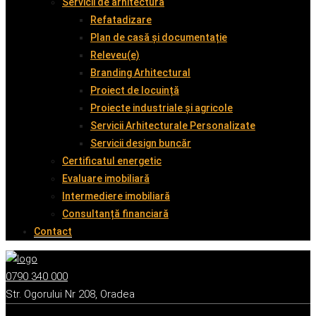
Servicii de arhitectură
Refatadizare
Plan de casă și documentație
Releveu(e)
Branding Arhitectural
Proiect de locuință
Proiecte industriale și agricole
Servicii Arhitecturale Personalizate
Servicii design buncăr
Certificatul energetic
Evaluare imobiliară
Intermediere imobiliară
Consultanță financiară
Contact
0790 340 000
Str. Ogorului Nr 208, Oradea