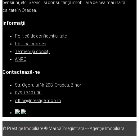
pensiuni, etc. Servicii și consultanță imobiliară de cea mai înaltă
calitate în Oradea.
Informații
Politică de confidențialitate
Politica cookies
Termeni şi condiţii
ANPC
Contactează-ne
Str. Ogorului Nr 208, Oradea, Bihor
0790 340 000
office@prestigeimob.ro
© Prestige Imobiliare ® Marcă Înregistrata - - Agenție Imobiliara
vps