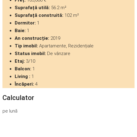
Preț:
103,000 €
Suprafață utilă:
56.2 m²
Suprafață construită:
102 m²
Dormitor:
1
Baie:
1
An construcție:
2019
Tip imobil:
Apartamente, Rezidențiale
Status imobil:
De vânzare
Etaj:
3/10
Balcon:
1
Living :
1
Încăperi:
4
Calculator
pe lună