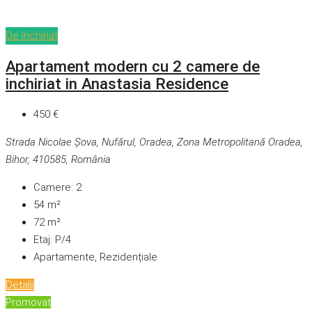
De închiriat
Apartament modern cu 2 camere de
inchiriat in Anastasia Residence
450 €
Strada Nicolae Șova, Nufărul, Oradea, Zona Metropolitană Oradea,
Bihor, 410585, România
Camere:
2
54
m²
72
m²
Etaj:
P/4
Apartamente, Rezidențiale
Detalii
Promovat