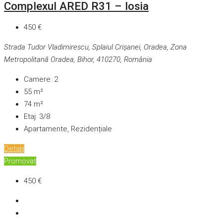
Complexul ARED R31 – Iosia
450 €
Strada Tudor Vladimirescu, Splaiul Crișanei, Oradea, Zona
Metropolitană Oradea, Bihor, 410270, România
Camere:
2
55
m²
74
m²
Etaj:
3/8
Apartamente, Rezidențiale
Detalii
Promovat
450 €