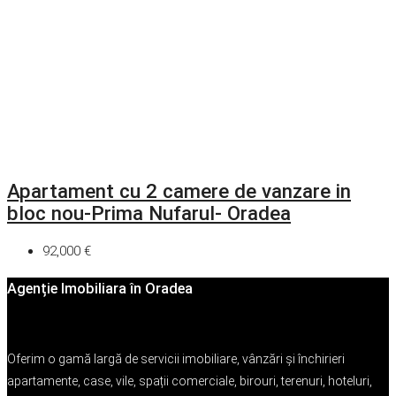
Apartament cu 2 camere de vanzare in
bloc nou-Prima Nufarul- Oradea
92,000 €
Agenție Imobiliara în Oradea
Oferim o gamă largă de servicii imobiliare, vânzări și închirieri
apartamente, case, vile, spații comerciale, birouri, terenuri, hoteluri,