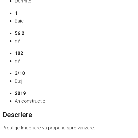
Dormitor
1
Baie
56.2
m²
102
m²
3/10
Etaj
2019
An construcție
Descriere
Prestige Imobiliare va propune spre vanzare: