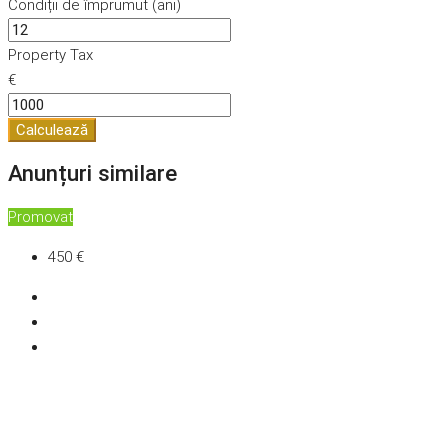
Condiții de împrumut (ani)
Property Tax
€
Calculează
Anunțuri similare
Promovat
450 €