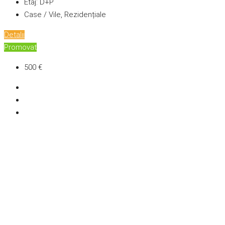
Etaj:
D+P
Case / Vile, Rezidențiale
Detalii
Promovat
500 €