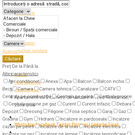
Descriere
Caracteristici
Adresă
Detalii
Calculator
Anunțuri similare
Avansat
Căutare
Preț
De la
Până la
Alte caracteristici
Home
Aer condiționat
Anexa
Apa
Balcon
Balcon inchis
Apartamente
Beci
Camara
Camera tehnica
Canalizare
CATV
Rezidențiale
Centrala pe combustibil
Centrala pe peleti
Centrala proprie
Apartament cu 2 camere de vanzare in Ared Residence,
Centrala proprie pe gaz
Curent
Curent trifazic
Debara
zona Iosia
Depozit
Dressing
Filigorie
Fosa septica
Garaj
Gaz
Gradina
Gym
Hidranti
Incalizire in pardoseala
Incalzire
WhatsApp
Facebook
Twitter
Pinterest
Linkedin
Email
cazan pe peleti
Incalzire de la oras
Incalzire electrica
Incalzire pe gaz
incalzire pe lemne
Incalzire termoficare