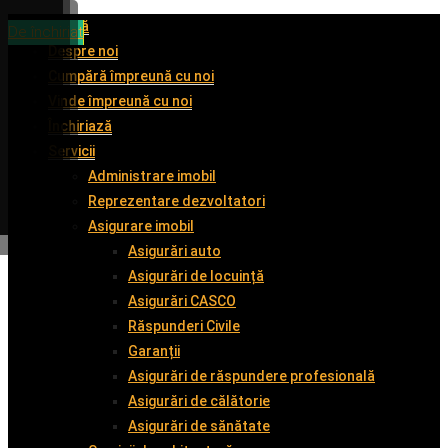
Acasă
De închiriat
De închiriat
De vânzare
De închiriat
Despre noi
Cumpără împreună cu noi
Vinde împreună cu noi
Închiriază
Servicii
Administrare imobil
Reprezentare dezvoltatori
Asigurare imobil
Asigurări auto
Asigurări de locuință
Asigurări CASCO
Răspunderi Civile
Garanții
Asigurări de răspundere profesională
Asigurări de călătorie
Asigurări de sănătate