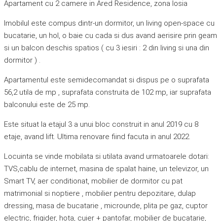
Apartament cu 2 camere in Ared Residence, zona Iosia
Imobilul este compus dintr-un dormitor, un living open-space cu
bucatarie, un hol, o baie cu cada si dus avand aerisire prin geam
si un balcon deschis spatios ( cu 3 iesiri : 2 din living si una din
dormitor ) .
Apartamentul este semidecomandat si dispus pe o suprafata
56,2 utila de mp , suprafata construita de 102 mp, iar suprafata
balconului este de 25 mp.
Este situat la etajul 3 a unui bloc construit in anul 2019 cu 8
etaje, avand lift. Ultima renovare fiind facuta in anul 2022.
Locuinta se vinde mobilata si utilata avand urmatoarele dotari:
TVS,cablu de internet, masina de spalat haine, un televizor, un
Smart TV, aer conditionat, mobilier de dormitor cu pat
matrimonial si noptiere , mobilier pentru depozitare, dulap
dressing, masa de bucatarie , microunde, plita pe gaz, cuptor
electric, frigider, hota, cuier + pantofar, mobilier de bucatarie,