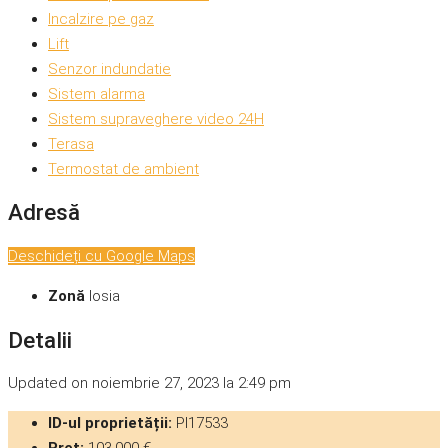
Incalzire pe gaz
Lift
Senzor indundatie
Sistem alarma
Sistem supraveghere video 24H
Terasa
Termostat de ambient
Adresă
Deschideți cu Google Maps
Zonă
Iosia
Detalii
Updated on noiembrie 27, 2023 la 2:49 pm
ID-ul proprietății:
PI17533