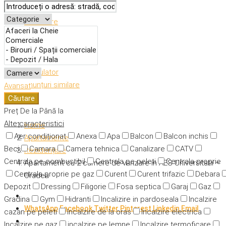
Descriere
Caracteristici
Adresă
Detalii
Calculator
Anunțuri similare
Avansat
Căutare
Preț
De la
Până la
Alte caracteristici
Home
Aer condiționat
Anexa
Apa
Balcon
Balcon inchis
Apartamente
Beci
Camara
Camera tehnica
Canalizare
CATV
Rezidențiale
Centrala pe combustibil
Centrala pe peleti
Centrala proprie
Apartament cu 2 camere de vanzare in AES Universitatii –
Centrala proprie pe gaz
Curent
Curent trifazic
Debara
Oradea
Depozit
Dressing
Filigorie
Fosa septica
Garaj
Gaz
Gradina
Gym
Hidranti
Incalizire in pardoseala
Incalzire
WhatsApp
Facebook
Twitter
Pinterest
Linkedin
Email
cazan pe peleti
Incalzire de la oras
Incalzire electrica
Incalzire pe gaz
incalzire pe lemne
Incalzire termoficare