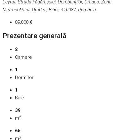
Ceyrat, Strada Făgărașului, Dorobanților, Oradea, Zona
Metropolitană Oradea, Bihor, 410087, România
89,000 €
Prezentare generală
2
Camere
1
Dormitor
1
Baie
39
m²
65
m²