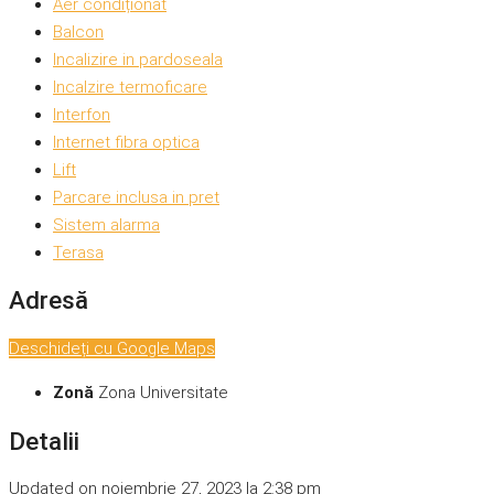
Aer condiționat
Balcon
Incalizire in pardoseala
Incalzire termoficare
Interfon
Internet fibra optica
Lift
Parcare inclusa in pret
Sistem alarma
Terasa
Adresă
Deschideți cu Google Maps
Zonă
Zona Universitate
Detalii
Updated on noiembrie 27, 2023 la 2:38 pm