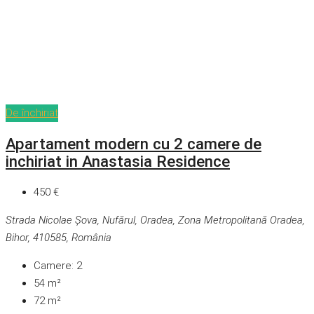
De închiriat
Apartament modern cu 2 camere de
inchiriat in Anastasia Residence
450 €
Strada Nicolae Șova, Nufărul, Oradea, Zona Metropolitană Oradea,
Bihor, 410585, România
Camere:
2
54
m²
72
m²