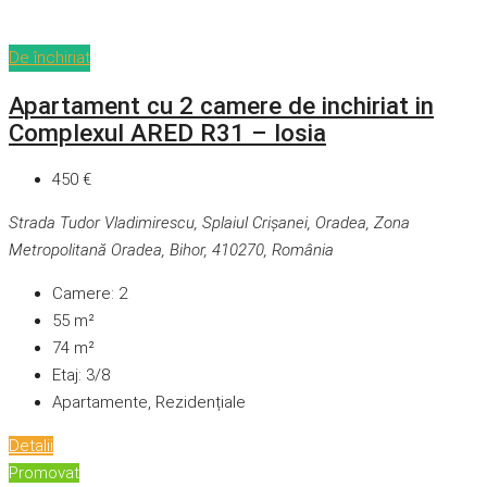
De închiriat
Apartament cu 2 camere de inchiriat in
Complexul ARED R31 – Iosia
450 €
Strada Tudor Vladimirescu, Splaiul Crișanei, Oradea, Zona
Metropolitană Oradea, Bihor, 410270, România
Camere:
2
55
m²
74
m²
Etaj:
3/8
Apartamente, Rezidențiale
Detalii
Promovat