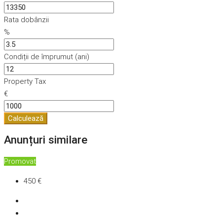
Rata dobânzii
%
Condiții de împrumut (ani)
Property Tax
€
Calculează
Anunțuri similare
Promovat
450 €