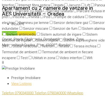
Interfon
Internet fibra optica
Irigatii
Jacuzzi
Lift
Panour
Apartament cu 2 camere de vanzare in
solare
Parcare cu plata
Parcare Gratuita
Parcare inclusa i
AES Universitatii – Oradea
pret
Piscina
Pivnita
Pod
Pompe de caldura
Semineu
electric
Semineu pe lemne
Senzor detectare gaz
Senzor
89,000 €
indundatie
Senzor miscare
Senzori de fum
Sistem alarma
Promovat
De vânzare
Sistem antiincediu
Sistem automat de irigare
Sistem
Ceyrat, Strada Făgărașului, Dorobanților, Oradea, Zona
automat de irigatie
Sistem irigatie
Sistem supraveghere vid
Metropolitană Oradea, Bihor, 410087, România
24H
Soba/Teracota
Telefon
Terasa
Terasa inchisa
Termostat de ambient
Termostat de ambient in fiecare
incapere
Test
Utilitati in zona
Video interfon
Wifi
8
Prestige Imobiliare
View Listings
Telefon
0790340000
Telefon
0790340000
WhatsApp