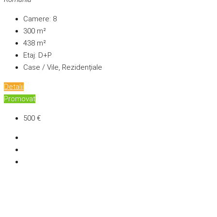
Camere:
8
300
m²
438
m²
Etaj:
D+P
Case / Vile, Rezidențiale
Detalii
Promovat
500 €