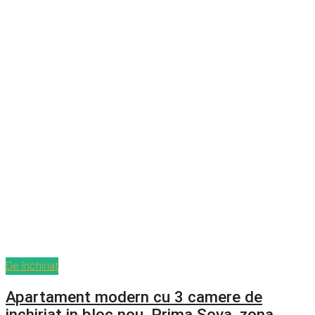
De închiriat
Apartament modern cu 3 camere de
inchiriat in bloc nou, Prima Sova, zona