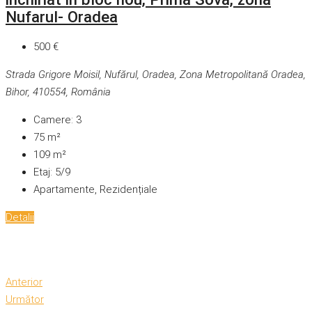
Nufarul- Oradea
500 €
Strada Grigore Moisil, Nufărul, Oradea, Zona Metropolitană Oradea,
Bihor, 410554, România
Camere:
3
75
m²
109
m²
Etaj:
5/9
Apartamente, Rezidențiale
Detalii
Anterior
Următor