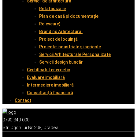
Servicii de arhitectură
Refatadizare
Plan de casă și documentație
Releveu(e)
Branding Arhitectural
Proiect de locuință
Proiecte industriale și agricole
Servicii Arhitecturale Personalizate
Servicii design buncăr
Certificatul energetic
Evaluare imobiliară
Intermediere imobiliară
Consultanță financiară
Contact
0790 340 000
Str. Ogorului Nr 208, Oradea