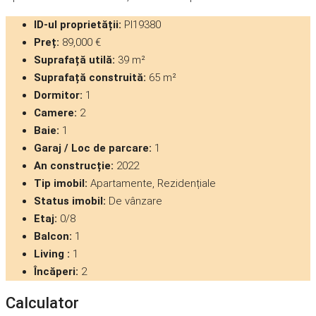
ID-ul proprietății:
PI19380
Preț:
89,000 €
Suprafață utilă:
39 m²
Suprafață construită:
65 m²
Dormitor:
1
Camere:
2
Baie:
1
Garaj / Loc de parcare:
1
An construcție:
2022
Tip imobil:
Apartamente, Rezidențiale
Status imobil:
De vânzare
Etaj:
0/8
Balcon:
1
Living :
1
Încăperi:
2
Calculator