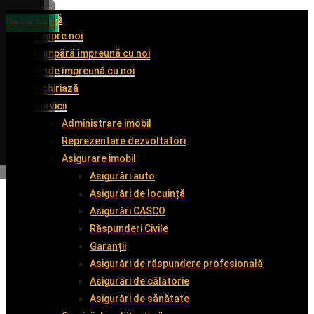
Acasă
De închiriat
De închiriat
De vânzare
De închiriat
Despre noi
Cumpără împreună cu noi
Vinde împreună cu noi
Închiriază
Servicii
Administrare imobil
Reprezentare dezvoltatori
Asigurare imobil
Asigurări auto
Asigurări de locuință
Asigurări CASCO
Răspunderi Civile
Garanții
Asigurări de răspundere profesională
Asigurări de călătorie
Asigurări de sănătate