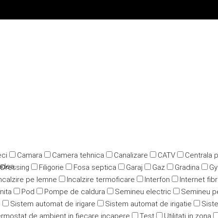
ci
Camara
Camera tehnica
Canalizare
CATV
Centrala 
radea
Dressing
Filigorie
Fosa septica
Garaj
Gaz
Gradina
G
ncalzire pe lemne
Incalzire termoficare
Interfon
Internet fib
nita
Pod
Pompe de caldura
Semineu electric
Semineu p
u
Sistem automat de irigare
Sistem automat de irigatie
Siste
rmostat de ambient in fiecare incapere
Test
Utilitati in zona