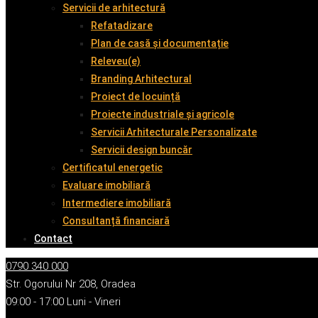
Servicii de arhitectură
Refatadizare
Plan de casă și documentație
Releveu(e)
Branding Arhitectural
Proiect de locuință
Proiecte industriale și agricole
Servicii Arhitecturale Personalizate
Servicii design buncăr
Certificatul energetic
Evaluare imobiliară
Intermediere imobiliară
Consultanță financiară
Contact
0790 340 000
Str. Ogorului Nr 208, Oradea
09:00 - 17:00 Luni - Vineri