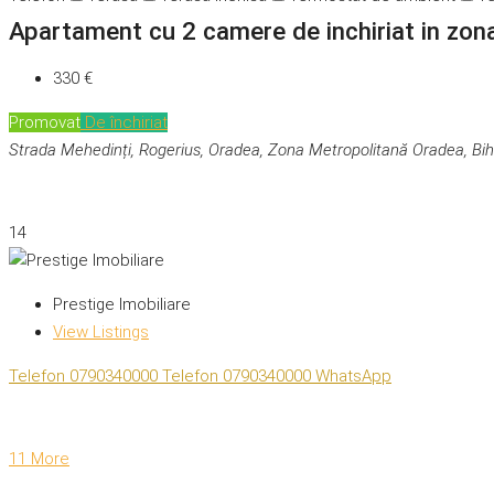
Apartament cu 2 camere de inchiriat in zo
330 €
Promovat
De închiriat
Strada Mehedinți, Rogerius, Oradea, Zona Metropolitană Oradea, Bi
14
Prestige Imobiliare
View Listings
Telefon
0790340000
Telefon
0790340000
WhatsApp
11 More