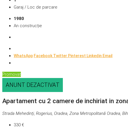
1
Garaj / Loc de parcare
1980
An construcție
WhatsApp
Facebook
Twitter
Pinterest
Linkedin
Email
Promovat
ANUNT DEZACTIVAT
Apartament cu 2 camere de inchiriat in zo
Strada Mehedinți, Rogerius, Oradea, Zona Metropolitană Oradea, Bi
330 €