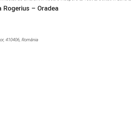
na Rogerius – Oradea
hor, 410406, România