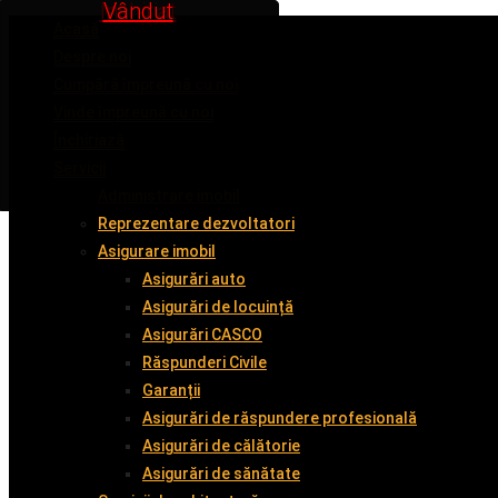
Inchiriat
Inchiriat
Inchiriat
Vândut
Vândut
Acasă
Despre noi
Cumpără împreună cu noi
Vinde împreună cu noi
Închiriază
Servicii
Administrare imobil
Reprezentare dezvoltatori
Asigurare imobil
Asigurări auto
Asigurări de locuință
Asigurări CASCO
Răspunderi Civile
Garanții
Asigurări de răspundere profesională
Asigurări de călătorie
Asigurări de sănătate