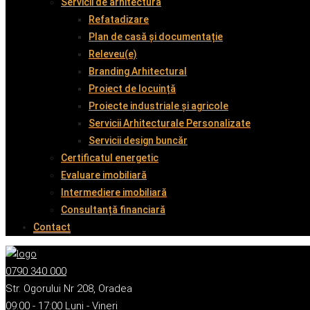
Servicii de arhitectură
Refatadizare
Plan de casă și documentație
Releveu(e)
Branding Arhitectural
Proiect de locuință
Proiecte industriale și agricole
Servicii Arhitecturale Personalizate
Servicii design buncăr
Certificatul energetic
Evaluare imobiliară
Intermediere imobiliară
Consultanță financiară
Contact
0790 340 000
Str. Ogorului Nr 208, Oradea
09:00 - 17:00 Luni - Vineri