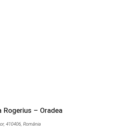
na Rogerius – Oradea
hor, 410406, România