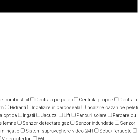
pe combustibil
Centrala pe peleti
Centrala proprie
Centrala
ym
Hidranti
Incalizire in pardoseala
Incalzire cazan pe peleti
ra optica
Irigatii
Jacuzzi
Lift
Panouri solare
Parcare cu
e lemne
Senzor detectare gaz
Senzor indundatie
Senzor
m irigatie
Sistem supraveghere video 24H
Soba/Teracota
Video interfon
Wifi