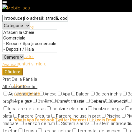
Descriere
Caracteristici
Adresă
Detalii
Calculator
Anunțuri similare
Avansat
Căutare
Preț
De la
Până la
Home
Alte caracteristici
Apartamente
Aer condiționat
Anexa
Apa
Balcon
Balcon inchis
Be
Apartament cu 2 camere de inchiriat in zona Rogerius – O
proprie pe gaz
Curent
Curent trifazic
Debara
Depozit
Incalzire de la oras
Incalzire electrica
Incalzire pe gaz
i
plata
Parcare Gratuita
Parcare inclusa in pret
Piscina
Piv
WhatsApp
Facebook
Twitter
Pinterest
Linkedin
Email
miscare
Senzori de fum
Sistem alarma
Sistem antiincedi
Telefon
Terasa
Terasa inchisa
Termostat de ambient
Te