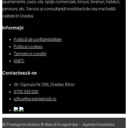
apartamente, case, vile, spații comerciale, birouri, terenuri, hoteluri,
pensiuni, etc. Servicii și consultanță imobiliară de cea mai înaltă
calitate în Oradea.
Informații
Politică de confidențialitate
Politica cookies
Termeni şi condiţii
ANPC
Contactează-ne
Str. Ogorului Nr 208, Oradea, Bihor
0790 340 000
office@prestigeimob.ro
© Prestige Imobiliare ® Marcă Înregistrata - - Agenție Imobiliara
vps