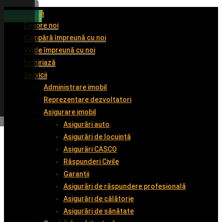
Acasă
De închiriat
De închiriat
De vânzare
De închiriat
Despre noi
Cumpără împreună cu noi
Vinde împreună cu noi
Închiriază
Servicii
Administrare imobil
Reprezentare dezvoltatori
Asigurare imobil
Asigurări auto
Asigurări de locuință
Asigurări CASCO
Răspunderi Civile
Garanții
Asigurări de răspundere profesională
Asigurări de călătorie
Asigurări de sănătate