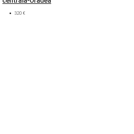
centrala-Oradea
320 €