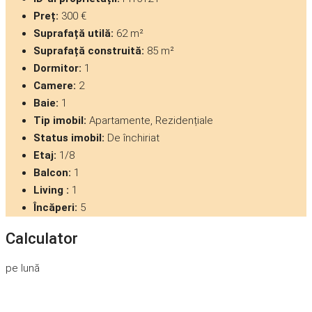
Preț:
300 €
Suprafață utilă:
62 m²
Suprafață construită:
85 m²
Dormitor:
1
Camere:
2
Baie:
1
Tip imobil:
Apartamente, Rezidențiale
Status imobil:
De închiriat
Etaj:
1/8
Balcon:
1
Living :
1
Încăperi:
5
Calculator
pe lună