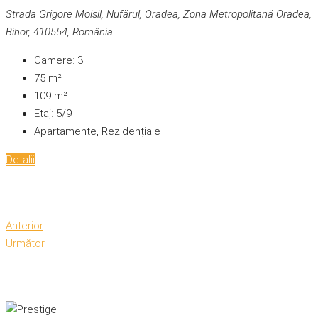
Strada Grigore Moisil, Nufărul, Oradea, Zona Metropolitană Oradea,
Bihor, 410554, România
Camere:
3
75
m²
109
m²
Etaj:
5/9
Apartamente, Rezidențiale
Detalii
Anterior
Următor