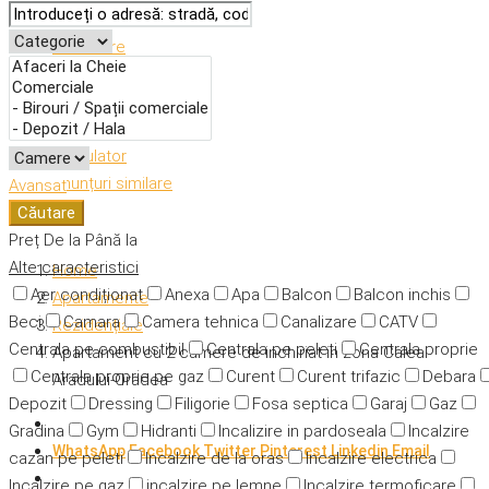
Descriere
Caracteristici
Adresă
Detalii
Calculator
Anunțuri similare
Avansat
Căutare
Preț
De la
Până la
Alte caracteristici
Home
Aer condiționat
Anexa
Apa
Balcon
Balcon inchis
Apartamente
Beci
Camara
Camera tehnica
Canalizare
CATV
Rezidențiale
Centrala pe combustibil
Centrala pe peleti
Centrala proprie
Apartament cu 2 camere de inchiriat in zona Calea
Centrala proprie pe gaz
Curent
Curent trifazic
Debara
Aradului-Oradea
Depozit
Dressing
Filigorie
Fosa septica
Garaj
Gaz
Gradina
Gym
Hidranti
Incalizire in pardoseala
Incalzire
WhatsApp
Facebook
Twitter
Pinterest
Linkedin
Email
cazan pe peleti
Incalzire de la oras
Incalzire electrica
Incalzire pe gaz
incalzire pe lemne
Incalzire termoficare