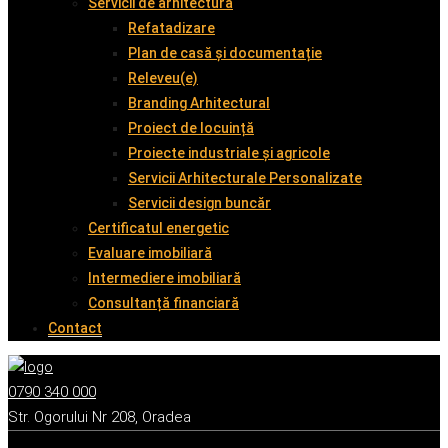
Servicii de arhitectură
Refatadizare
Plan de casă și documentație
Releveu(e)
Branding Arhitectural
Proiect de locuință
Proiecte industriale și agricole
Servicii Arhitecturale Personalizate
Servicii design buncăr
Certificatul energetic
Evaluare imobiliară
Intermediere imobiliară
Consultanță financiară
Contact
0790 340 000
Str. Ogorului Nr 208, Oradea