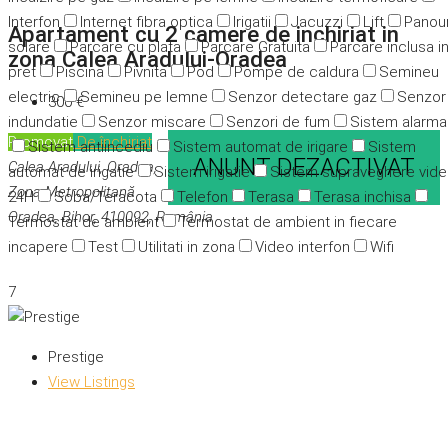
Interfon
Internet fibra optica
Irigatii
Jacuzzi
Lift
Panour
Apartament cu 2 camere de inchiriat in
solare
Parcare cu plata
Parcare Gratuita
Parcare inclusa i
zona Calea Aradului-Oradea
pret
Piscina
Pivnita
Pod
Pompe de caldura
Semineu
electric
Semineu pe lemne
Senzor detectare gaz
Senzor
300 €
indundatie
Senzor miscare
Senzori de fum
Sistem alarma
Promovat
De închiriat
Sistem antiincediu
Sistem automat de irigare
Sistem
ANUNT DEZACTIVAT
Calea Aradului, Oradea,
automat de irigatie
Sistem irigatie
Sistem supraveghere vid
Zona Metropolitană
24H
Soba/Teracota
Telefon
Terasa
Terasa inchisa
Oradea, Bihor, 410092, România
Termostat de ambient
Termostat de ambient in fiecare
incapere
Test
Utilitati in zona
Video interfon
Wifi
7
Prestige
View Listings