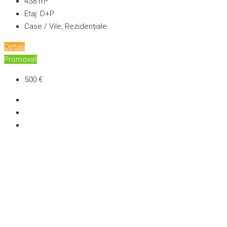
438
m²
Etaj:
D+P
Case / Vile, Rezidențiale
Detalii
Promovat
500 €