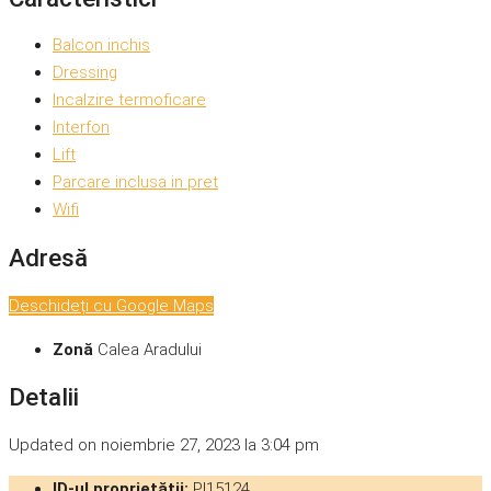
Balcon inchis
Dressing
Incalzire termoficare
Interfon
Lift
Parcare inclusa in pret
Wifi
Adresă
Deschideți cu Google Maps
Zonă
Calea Aradului
Detalii
Updated on noiembrie 27, 2023 la 3:04 pm
ID-ul proprietății:
PI15124