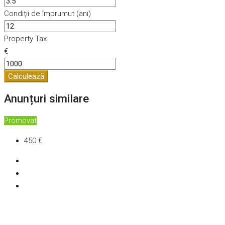
Condiții de împrumut (ani)
Property Tax
€
Calculează
Anunțuri similare
Promovat
450 €