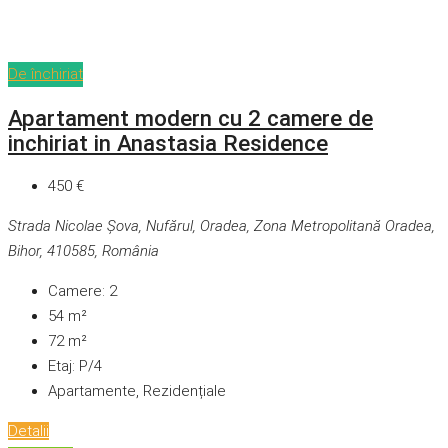
De închiriat
Apartament modern cu 2 camere de
inchiriat in Anastasia Residence
450 €
Strada Nicolae Șova, Nufărul, Oradea, Zona Metropolitană Oradea,
Bihor, 410585, România
Camere:
2
54
m²
72
m²
Etaj:
P/4
Apartamente, Rezidențiale
Detalii