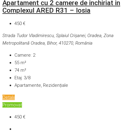
Apartament cu 2 camere de inchiriat in
Complexul ARED R31 – Iosia
450 €
Strada Tudor Vladimirescu, Splaiul Crișanei, Oradea, Zona
Metropolitană Oradea, Bihor, 410270, România
Camere:
2
55
m²
74
m²
Etaj:
3/8
Apartamente, Rezidențiale
Detalii
Promovat
450 €