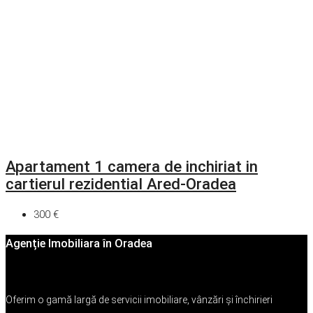
Apartament 1 camera de inchiriat in
cartierul rezidential Ared-Oradea
300 €
Agenție Imobiliara în Oradea
Oferim o gamă largă de servicii imobiliare, vânzări și închirieri