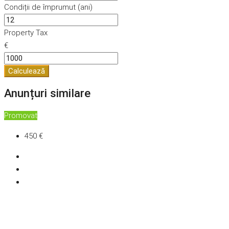
Condiții de împrumut (ani)
Property Tax
€
Calculează
Anunțuri similare
Promovat
450 €