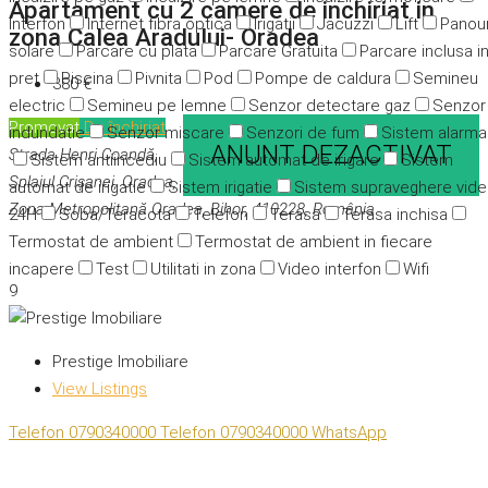
Apartament cu 2 camere de inchiriat in
Interfon
Internet fibra optica
Irigatii
Jacuzzi
Lift
Panour
zona Calea Aradului- Oradea
solare
Parcare cu plata
Parcare Gratuita
Parcare inclusa i
pret
Piscina
Pivnita
Pod
Pompe de caldura
Semineu
380 €
electric
Semineu pe lemne
Senzor detectare gaz
Senzor
Promovat
De închiriat
indundatie
Senzor miscare
Senzori de fum
Sistem alarma
ANUNT DEZACTIVAT
Strada Henri Coandă,
Sistem antiincediu
Sistem automat de irigare
Sistem
Splaiul Crișanei, Oradea,
automat de irigatie
Sistem irigatie
Sistem supraveghere vid
Zona Metropolitană Oradea, Bihor, 410228, România
24H
Soba/Teracota
Telefon
Terasa
Terasa inchisa
Termostat de ambient
Termostat de ambient in fiecare
incapere
Test
Utilitati in zona
Video interfon
Wifi
9
Prestige Imobiliare
View Listings
Telefon
0790340000
Telefon
0790340000
WhatsApp