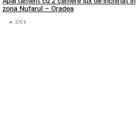
Apartament cu 2 camere lux de inchiriat in
zona Nufarul – Oradea
370 €