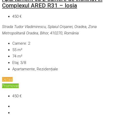
Complexul ARED R31 – Iosia
450 €
Strada Tudor Vladimirescu, Splaiul Crișanei, Oradea, Zona
Metropolitană Oradea, Bihor, 410270, România
Camere:
2
55
m²
74
m²
Etaj:
3/8
Apartamente, Rezidențiale
Detalii
Promovat
450 €