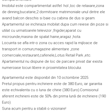
Imobilul este compartimentat astfel: hol ,loc de relaxare,zona
de dinning,bucatarie,2 dormitoare matrimoniale unul dintre ele
avand balcon deschis si baie cu cabina de dus si geam.
Apartamentul se inchiriaza mobilat dupa cum reiese din poze si
utilat cu urmatoarele:televizor ,frigider,aparat cu
microunde,masina de spalat haine,aragaz ,hota.
Locuinta se afla intr-o zona cu acces rapid la mijloace de
transport in comun,magazine alimentare ,zone
comerciale,restaurant,cafenele,Lotus Retail Park ,etc.
Apartamentul nu dispune de loc de parcare privat dar exista
numeroase locuri libere in proximitatea blocului.
Apartamentul este disponibil din 10 octombrie 2025.
Pretul propus pentru inchiriere este de 380 Euro, iar garantia
este echivalenta cu o luna de chirie (380 Euro).Comisionul
aferent inchirierii este de 50% din prima lună de inchiriere (190
Euro).
Suna acum pentru a stabili o vizionare!