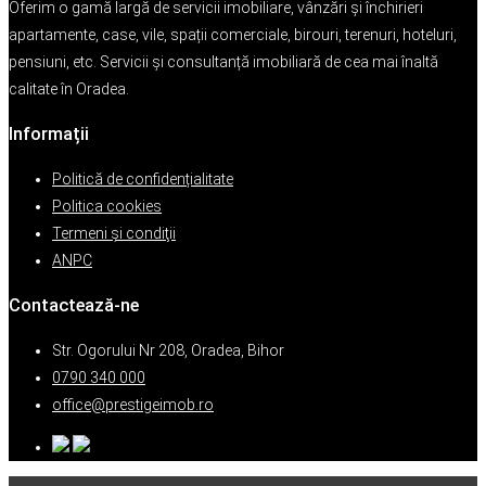
Oferim o gamă largă de servicii imobiliare, vânzări și închirieri
apartamente, case, vile, spații comerciale, birouri, terenuri, hoteluri,
pensiuni, etc. Servicii și consultanță imobiliară de cea mai înaltă
calitate în Oradea.
Informații
Politică de confidențialitate
Politica cookies
Termeni şi condiţii
ANPC
Contactează-ne
Str. Ogorului Nr 208, Oradea, Bihor
0790 340 000
office@prestigeimob.ro