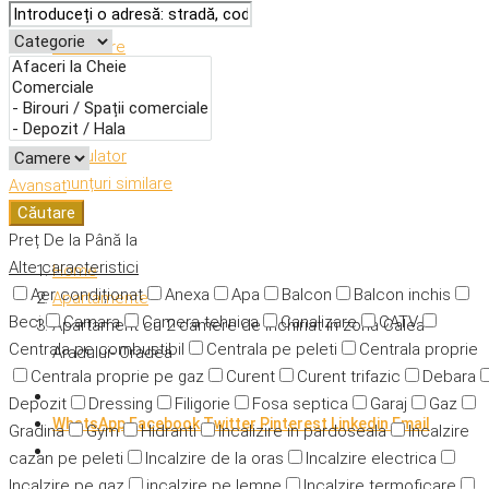
Descriere
Caracteristici
Adresă
Detalii
Calculator
Anunțuri similare
Avansat
Căutare
Preț
De la
Până la
Alte caracteristici
Home
Aer condiționat
Anexa
Apa
Balcon
Balcon inchis
Apartamente
Beci
Camara
Camera tehnica
Canalizare
CATV
Apartament cu 2 camere de inchiriat in zona Calea
Centrala pe combustibil
Centrala pe peleti
Centrala proprie
Aradului- Oradea
Centrala proprie pe gaz
Curent
Curent trifazic
Debara
Depozit
Dressing
Filigorie
Fosa septica
Garaj
Gaz
WhatsApp
Facebook
Twitter
Pinterest
Linkedin
Email
Gradina
Gym
Hidranti
Incalizire in pardoseala
Incalzire
cazan pe peleti
Incalzire de la oras
Incalzire electrica
Incalzire pe gaz
incalzire pe lemne
Incalzire termoficare