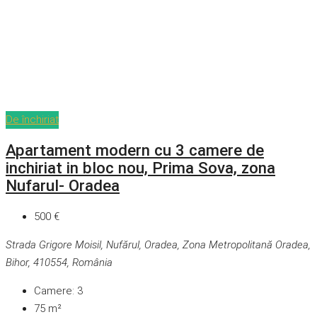
De închiriat
Apartament modern cu 3 camere de
inchiriat in bloc nou, Prima Sova, zona
Nufarul- Oradea
500 €
Strada Grigore Moisil, Nufărul, Oradea, Zona Metropolitană Oradea,
Bihor, 410554, România
Camere:
3
75
m²