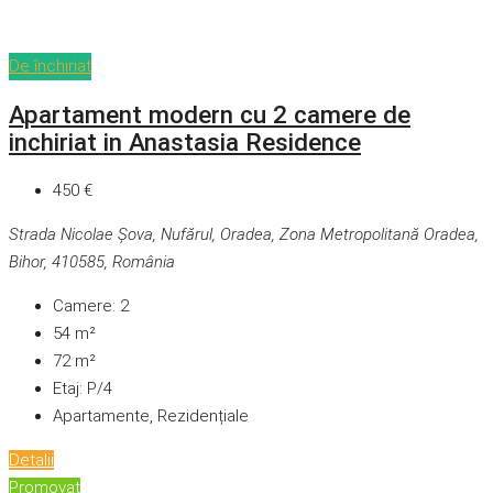
De închiriat
Apartament modern cu 2 camere de
inchiriat in Anastasia Residence
450 €
Strada Nicolae Șova, Nufărul, Oradea, Zona Metropolitană Oradea,
Bihor, 410585, România
Camere:
2
54
m²
72
m²
Etaj:
P/4
Apartamente, Rezidențiale
Detalii
Promovat