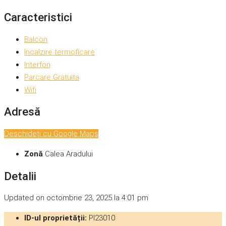
Caracteristici
Balcon
Incalzire termoficare
Interfon
Parcare Gratuita
Wifi
Adresă
Deschideți cu Google Maps
Zonă
Calea Aradului
Detalii
Updated on octombrie 23, 2025 la 4:01 pm
ID-ul proprietății:
PI23010