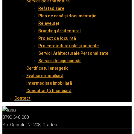
Servicii de arhitectură
Refatadizare
Plan de casă și documentație
Releveu(e)
Branding Arhitectural
Proiect de locuință
Proiecte industriale și agricole
Servicii Arhitecturale Personalizate
Servicii design buncăr
Certificatul energetic
Evaluare imobiliară
Intermediere imobiliară
Consultanță financiară
Contact
0790 340 000
Str. Ogorului Nr 208, Oradea